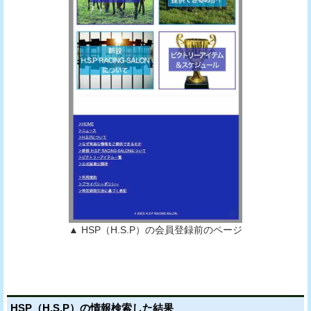
▲ HSP（H.S.P）の会員登録前のページ
HSP（H.S.P）の情報検索した結果