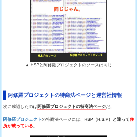
▲ HSPと阿修羅プロジェクトのソースは同じ
阿修羅プロジェクトの特商法ページと運営社情報
次に確認したのは
阿修羅プロジェクトの特商法ページ
だ。
阿修羅プロジェクト
の特商法ページには、
HSP（H.S.P）と違って
住
所が載っている
。