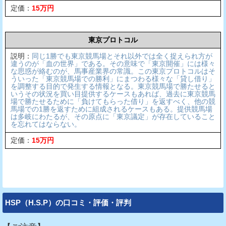
定価：
15万円
東京プロトコル
説明：
同じ1勝でも東京競馬場とそれ以外では全く捉えられ方が
違うのが「血の世界」である。その意味で「東京開催」には様々
な思惑が絡むのが、馬事産業界の常識。この東京プロトコルはそ
ういった「東京競馬場での勝利」にまつわる様々な「貸し借り」
を調整する目的で発生する情報となる。東京競馬場で勝たせると
いうその状況を買い目提供するケースもあれば、過去に東京競馬
場で勝たせるために「負けてもらった借り」を返すべく、他の競
馬場での1勝を返すために組成されるケースもある。提供競馬場
は多岐にわたるが、その原点に「東京議定」が存在していること
を忘れてはならない。
定価：
15万円
HSP（H.S.P）の口コミ・評価・評判