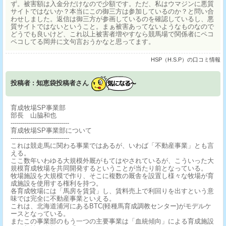
ず。被害額は入金分だけなので少額です。ただ、私はウマジンに悪質
サイトではないか？本当にこの御三方は参加しているのか？と問い合
わせしました。返信は御三方が参画しているのを確認しているし、悪
質サイトではないということ。まぁ被害あってないようなものなので
どうでも良いけど、これ以上被害者増やすなら競馬場で関係者にペコ
ペコしてる岡井に文句言おうかなと思ってます。
HSP（H.S.P）の口コミ情報
投稿者 : 知恵袋投稿者さん
育成牧場SP事業部
部長 山脇和也
-----------------------------
育成牧場SP事業部について
-----------------------------
これは競走馬に関わる事業ではあるが、いわば「不動産事業」とも言
える。
ここ数年いわゆる大規模外厩がもてはやされているが、こういった大
規模育成牧場を共同開発するということが当たり前となっている。
牧場施設を大規模で作り、そこに複数の厩舎を設置し様々な牧場が育
成施設を使用する権利を持つ。
各育成牧場には「馬房を賃貸」し、賃料売上で利回りを出すという意
味では完全に不動産事業といえる。
これは、北海道浦河にあるBTC(軽種馬育成調教センター)がモデルケ
ースとなっている。
またこの事業部のもう一つの主要事業は「血統傾向」による育成施設