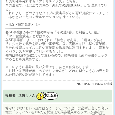
との相性を分析する「アナリティクス」にある。
その過程で、ほぼ全ての馬の「外厩での調教DATA」が管理されてい
る。
これにより、どのようなタイプの競走馬がどの育成施設にマッチして
いるかといったコンサルテーションを行っている。
------------------------
＝H.S.P認定競走とは＝
------------------------
各SP事業部が持つ情報の中から「その週1番」と判断した1鞍が
「HSP認定競走」と呼ばれる。
各SP事業部によってそれぞれに「特色」があり、「傾向」がある。
常に少点数で馬券を狙い撃つ事業部。常に高配当を狙い撃つ事業部。
自分の投資スタイルに近い事業部を徹底的に利用するもよし、満遍な
くバランスを重視して利用するもよし。
傾向は時期(季節)によって変わるので、結果報告は必ず毎週チェック
することをお薦めする。
※このように非常に長い文章です、あと５鞍分あります
これ以上は意味が無いので送りませんが、どれも似たような内容と外
れた時の言い訳が送られてきます
HSP（H.S.P）の口コミ情報
投稿者 : 名無しさん
枠がいけないという話ではなく、ジャパンC当日は必ずと言って良い
程に「ジャパンCを11Rだと間違えて馬券購入するファンが存在す