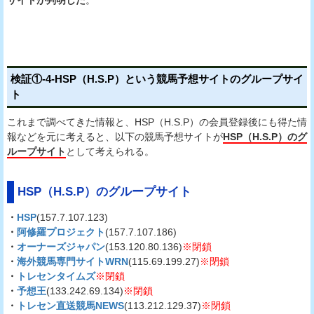
サイトが判明した
。
検証①-4-HSP（H.S.P）という競馬予想サイトのグループサイ
ト
これまで調べてきた情報と、HSP（H.S.P）の会員登録後にも得た情
報などを元に考えると、以下の競馬予想サイトが
HSP（H.S.P）のグ
ループサイト
として考えられる。
HSP（H.S.P）のグループサイト
・
HSP
(157.7.107.123)
・
阿修羅プロジェクト
(157.7.107.186)
・
オーナーズジャパン
(153.120.80.136)
※閉鎖
・
海外競馬専門サイトWRN
(115.69.199.27)
※閉鎖
・
トレセンタイムズ
※閉鎖
・
予想王
(133.242.69.134)
※閉鎖
・
トレセン直送競馬NEWS
(113.212.129.37)
※閉鎖