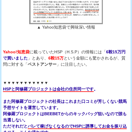
▲ Yahoo知恵袋で興味深い情報
Yahoo!知恵袋
に載っていたHSP（H.S.P）の情報には「
6鞍15万円
で買いました
」とあり、
6鞍15万
という金額にも驚かされるが、質
問に対する「
ベストアンサー
」に注目したい。
▼▼▼▼▼▼▼▼▼▼▼
HSPと阿修羅プロジェクトは会社の住所同一です
。
また阿修羅プロジェクトの社長はこれまた口コミが芳しくない競馬
予想サイトを運営しています。
阿修羅プロジェクトはBEEBETからのキックバッグ狙いなので誰も
当選しない。
ただそれだと
バレて稼げなくなるのでHSPに誘導してお金を振り込