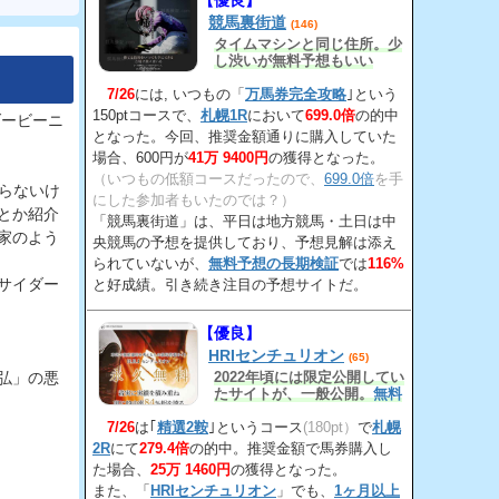
【優良】
競馬裏街道
(146)
タイムマシンと同じ住所。少
し渋いが無料予想もいい
7/26
には, いつもの「
万馬券完全攻略
｣という
150ptコースで、
札幌1R
において
699.0倍
の的中
ダービーニ
となった。今回、推奨金額通りに購入していた
場合、600円が
41万 9400円
の獲得となった。
（いつもの低額コースだったので、
699.0倍
を手
らないけ
にした参加者もいたのでは？）
とか紹介
「競馬裏街道」は、平日は地方競馬・土日は中
家のよう
央競馬の予想を提供しており、予想見解は添え
られていないが、
無料予想の長期検証
では
116%
サイダー
と好成績。引き続き注目の予想サイトだ。
【優良】
HRIセンチュリオン
(65)
弘」の悪
2022年頃には限定公開してい
たサイトが、一般公開。
無料
予想の回収率
が高い！
7/26
は｢
精選2鞍
｣というコース
(180pt）
で
札幌
2R
にて
279.4倍
の的中。推奨金額で馬券購入し
た場合、
25万 1460円
の獲得となった。
また、「
HRIセンチュリオン
」でも、
1ヶ月以上