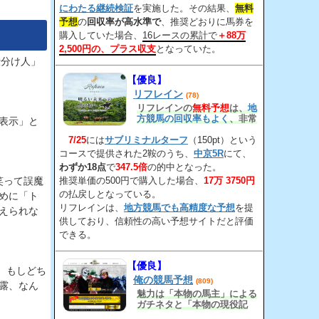
にわたる継続検証
を実施した。その結果、
無料
予想
の
回収率が高水準で
、推奨どおりに馬券を
購入していた場合、
16レースの累計で
＋88万
2,500円の、プラス収支
となっていた。
仕分け人」
【優良】
リフレイン
(78)
リフレインの
無料予想
は、
地
方競馬の回収率もよく
、非常
表示」と
に優れた的中率と回収率を誇
7/25
には
サブリミナルターフ
っている。
（150pt）という
コースで提供された2鞍のうち、
中京5R
にて、
わずか18点
で
347.5倍
の的中となった。
笑って誤魔
推奨単価の500円で購入した場合、
17万 3750円
の払戻しとなっている。
めに「ト
リフレインは、
地方競馬でも高精度な予想
を提
えられな
供しており、信頼性の高い予想サイトだと評価
できる。
【優良】
で、もしどち
俺の競馬予想
(809)
露、なん
魅力は「本物の馬主」による
ガチネタと「本物の現役記
者」のガチ内部情報だ！