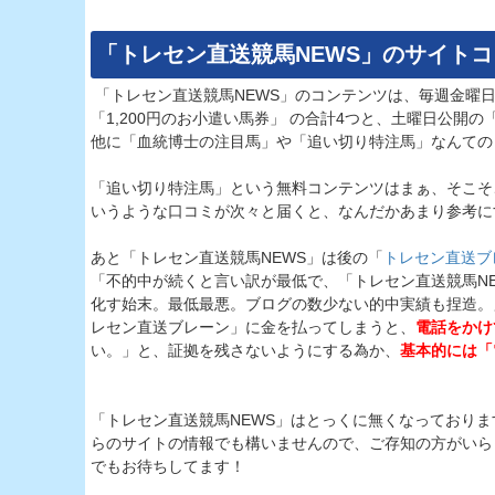
「
トレセン直送競馬NEWS
」のサイトコ
「トレセン直送競馬NEWS」のコンテンツは、毎週金曜
「1,200円のお小遣い馬券」 の合計4つと、土曜日公開
他に「血統博士の注目馬」や「追い切り特注馬」なんての
「追い切り特注馬」という無料コンテンツはまぁ、そこそ
いうような口コミが次々と届くと、なんだかあまり参考に
あと「トレセン直送競馬NEWS」は後の「
トレセン直送ブ
「不的中が続くと言い訳が最低で、「トレセン直送競馬N
化す始末。最低最悪。ブログの数少ない的中実績も捏造。
レセン直送ブレーン」に金を払ってしまうと、
電話をかけ
い。」と、証拠を残さないようにする為か、
基本的には「
「トレセン直送競馬NEWS」はとっくに無くなっておりま
らのサイトの情報でも構いませんので、ご存知の方がいら
でもお待ちしてます！