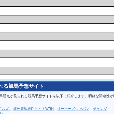
れる競馬予想サイト
と共通点が見られる競馬予想サイトを以下に紹介します。明確な関連性が
イムズ
、
海外競馬専門サイトWRN
、
オーナーズジャパン
、
チェンジ
、
T）