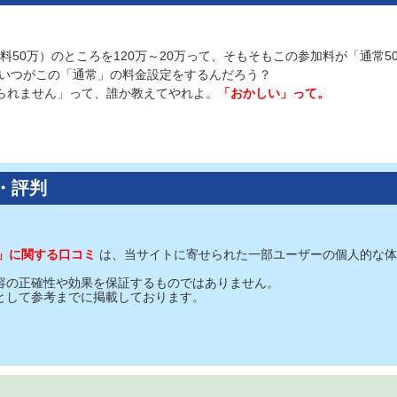
新料50万）のところを120万～20万って、そもそもこの参加料が「通常5
いつがこの「通常」の料金設定をするんだろう？
じられません」って、誰か教えてやれよ。
「おかしい」って。
・評判
S」に関する口コミ
は、当サイトに寄せられた一部ユーザーの個人的な体
容の正確性や効果を保証するものではありません。
として参考までに掲載しております。