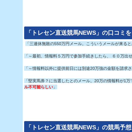
「
トレセン直送競馬NEWS
」の口コミを
「三連休無敗の550万円メール。こういうメールが来る
「～最初、情報料５万円で参加手続きしたら、 ６０万出
「～情報料以外に提供前日には別途20万強の金額を請求
「堅実馬券？に当選したとのメール。20万の情報料が1
ル不可能らしい
」
「
トレセン直送競馬NEWS
」の競馬予想