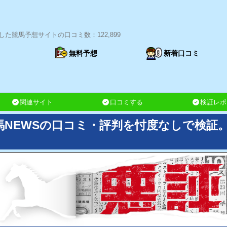
した競馬予想サイトの口コミ数：122,899
ト
無料予想
新着口コミ
関連サイト
口コミする
検証レポ
NEWSの口コミ・評判を忖度なしで検証