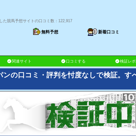
した競馬予想サイトの口コミ数：122,917
ト
無料予想
新着口コミ
関連サイト
口コミする
検証レポ
パンの口コミ・評判を忖度なしで検証。す