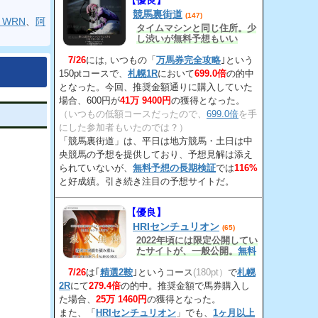
【優良】
競馬裏街道
(147)
WRN
、
阿
タイムマシンと同じ住所。少
し渋いが無料予想もいい
7/26
には, いつもの「
万馬券完全攻略
｣という
150ptコースで、
札幌1R
において
699.0倍
の的中
となった。今回、推奨金額通りに購入していた
場合、600円が
41万 9400円
の獲得となった。
（いつもの低額コースだったので、
699.0倍
を手
にした参加者もいたのでは？）
「競馬裏街道」は、平日は地方競馬・土日は中
央競馬の予想を提供しており、予想見解は添え
られていないが、
無料予想の長期検証
では
116%
と好成績。引き続き注目の予想サイトだ。
【優良】
HRIセンチュリオン
(65)
2022年頃には限定公開してい
たサイトが、一般公開。
無料
予想の回収率
が高い！
7/26
は｢
精選2鞍
｣というコース
(180pt）
で
札幌
2R
にて
279.4倍
の的中。推奨金額で馬券購入し
た場合、
25万 1460円
の獲得となった。
また、「
HRIセンチュリオン
」でも、
1ヶ月以上