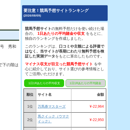
要注意！競馬予想サイトランキング
(2026/08/09)
競馬予想サイト
の無料予想だけを使い続けた場
合の、
1日あたりの平均賭金や収支
をもとに、
独自のランキングを作成しました。
このランキングは、
口コミや主観による評価で
2号 秀和
はなく、当サイトが長期にわたり無料予想を検
証した実測データ
をもとに算出したものです。
マイナス収支が目立った競馬予想サイト
を中
で下の階は
心に紹介しており、サイト選びの参考情報とし
てご活用いただけます。
1日1Rあたりの平均収支
1日1Rあたりの平均賭金
順位
サイト名
金額
1位
万馬券マスターズ
¥-22,964
馬クイック（ウマク
2位
¥-22,950
イック）