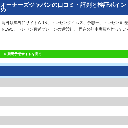
オーナーズジャパンの⼝コミ・評判と検証ポイン
め
海外競馬専門サイトWRN、トレセンタイムズ、予想王、トレセン直送
NEWS、トレセン直送ブレーンの運営社。 捏造の的中実績を作ってい
この競馬予想サイトを見る