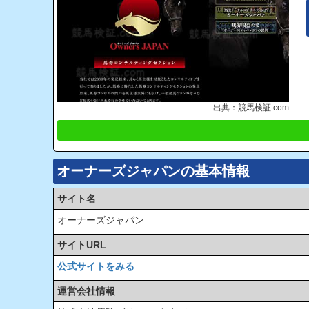
出典：競馬検証.com
オーナーズジャパンの基本情報
サイト名
オーナーズジャパン
サイトURL
公式サイトをみる
運営会社情報