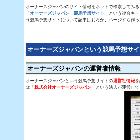
オーナーズジャパンのサイト情報をネットで検索してみる
「
オーナーズジャパン 競馬予想サイト
」という複合キー
う競馬予想サイトについて記事はおろか、ページすら作っ
オーナーズジャパンという競馬予想サイ
オーナーズジャパンの運営者情報
オーナーズジャパンという競馬予想サイトの
運営社情報
を
は「
株式会社オーナーズジャパン
」という法人が運営して