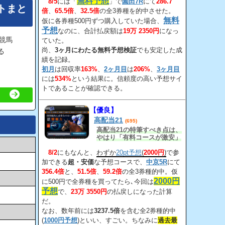
無料予想
は、1回目の回収率が163%、
8/5
には「
」で
園田7R
にて
286.7
トまと
2回目が206%、3回目が534%
倍
、
65.5倍
、
32.5倍
の全3券種を的中させた。
だ。
無料
仮に各券種500円ずつ購入していた場合、
予想
なのに、合計払戻額は
19万 2350円
になっ
競馬
ていた。
尚、
3ヶ月にわたる無料予想検証
でも安定した成
る
績を記録。
初月
は回収率
163%
、
2ヶ月目
は
206%
、
3ヶ月目
には
534%
という結果に。信頼度の高い予想サイ
トであることが確認できる。
【優良】
高配当21
(695)
高配当21の特筆すべき点は、
やはり「有料コースが激安」
というところだろう。
8/2
にもなんと、
わずか
20pt予想
(
2000円
)
で参
加できる
超・安価
な予想コースで、
中京5R
にて
356.4倍
と、
51.5倍
、
59.2倍
の全3券種的中。仮
2000円
に500円で全券種を買ってたら､今回は
予想
で、
23万 3550円
の払戻しになった計算
だ。
なお、数年前には
3237.5倍
を含む全2券種的中
(
1000円予想
)といい、すごい。ちなみに
過去最