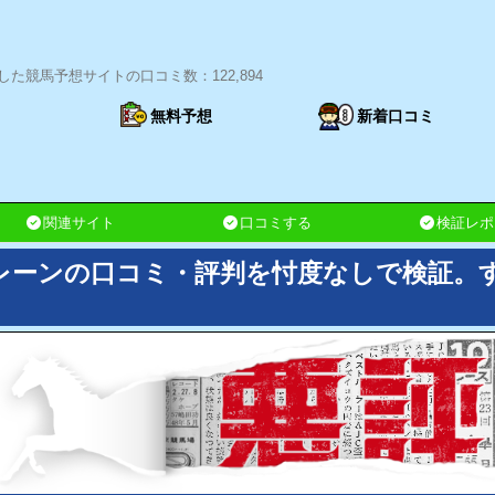
した競馬予想サイトの口コミ数：122,894
ト
無料予想
新着口コミ
関連サイト
口コミする
検証レポ
レーンの口コミ・評判を忖度なしで検証。