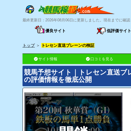
最終更新日：2026年08月06日に更新しました。現在までに確認
優良サイト
低評価サイ
トップ
＞
トレセン直送ブレーンの検証
サイト情報
口コミを見る
競馬予想サイト｜トレセン直送ブ
の評価情報を徹底公開