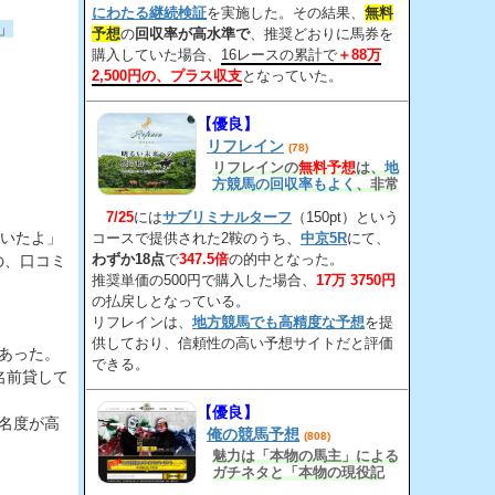
にわたる継続検証
を実施した。その結果、
無料
」
予想
の
回収率が高水準で
、推奨どおりに馬券を
購入していた場合、
16レースの累計で
＋88万
2,500円の、プラス収支
となっていた。
【優良】
リフレイン
(78)
リフレインの
無料予想
は、
地
方競馬の回収率もよく
、非常
に優れた的中率と回収率を誇
7/25
には
サブリミナルターフ
っている。
（150pt）という
ついたよ」
コースで提供された2鞍のうち、
中京5R
にて、
わずか18点
で
347.5倍
の的中となった。
の、口コミ
推奨単価の500円で購入した場合、
17万 3750円
の払戻しとなっている。
リフレインは、
地方競馬でも高精度な予想
を提
供しており、信頼性の高い予想サイトだと評価
あった。
できる。
名前貸して
【優良】
名度が高
俺の競馬予想
(808)
魅力は「本物の馬主」による
ガチネタと「本物の現役記
者」のガチ内部情報だ！