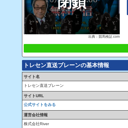
閉鎖
出典：競馬検証.com
トレセン直送ブレーンの基本情報
サイト名
トレセン直送ブレーン
サイトURL
公式サイトをみる
運営会社情報
株式会社River