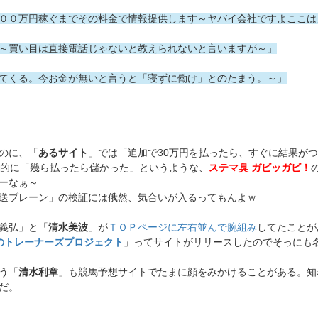
００万円稼ぐまでその料金で情報提供します～ヤバイ会社ですよここは
～買い目は直接電話じゃないと教えられないと言いますが～」
てくる。今お金が無いと言うと「寝ずに働け」とのたまう。～」
のに、「
あるサイト
」では「追加で30万円を払ったら、すぐに結果が
体的に「幾ら払ったら儲かった」というような、
ステマ臭 ガビッガビ！
ーなぁ～
送ブレーン」の検証には俄然、気合いが入るってもんよｗ
義弘」と「
清水美波
」が
ＴＯＰページに左右並んで腕組み
してたことが
のトレーナーズプロジェクト
」ってサイトがリリースしたのでそっにも
う「
清水利章
」も競馬予想サイトでたまに顔をみかけることがある。知
だ。