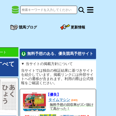
競馬ブログ
更新情報
ート
無料予想のある、優良競馬予想サイト
すべて
▼ 当サイトの掲載方針について
当サイトでは独自の検証結果に基づきサイト
を紹介しています。掲載リンクには外部サイ
トへの遷移が含まれます。利用の際は公式情
報をご確認ください。
【優良】
タイムマシン
(243)
無料予想の回収率がズバ抜け
て高かった！
3ヶ月かけた無料予想検証