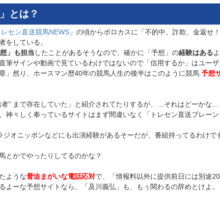
」とは？
トレセン直送競馬NEWS
」の頃からボロカスに「不的中、詐欺、金返せ
者をしている。
想」も担当
したことがあるそうなので、確かに「予想」の
経験はある
よ
直筆サインや動画で見ているわけではないので「信用するか」はユーザ
章」然り、ホースマン歴40年の競馬人生の後半はこのように競馬
予想
信者" まで存在していた」と紹介されてたりするが、…それはどーかな…
、神々しく奉っているサイトはまず間違いなく「トレセン直送ブレーン
、ラジオニッポンなどにも出演経験があるそーだが、番組持ってるわけで
馬とかでやったりしてるのかな？
たような
脅迫まがいな電話応対
で、「情報料以外に提供前日には別途2
るよーな予想サイトなら、「及川義弘」も、もぅ関わるの辞めとけよ。