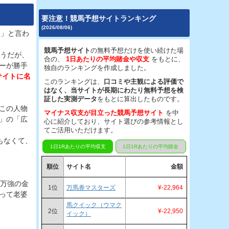
要注意！競馬予想サイトランキング
(2026/08/06)
！」と言わ
競馬予想サイト
の無料予想だけを使い続けた場
うだが、
合の、
1日あたりの平均賭金や収支
をもとに、
ーが勝手
独自のランキングを作成しました。
サイトに名
このランキングは、
口コミや主観による評価で
はなく、当サイトが長期にわたり無料予想を検
証した実測データ
をもとに算出したものです。
この人物
マイナス収支が目立った競馬予想サイト
を中
」の「広
心に紹介しており、サイト選びの参考情報とし
てご活用いただけます。
もなくて、
1日1Rあたりの平均収支
1日1Rあたりの平均賭金
順位
サイト名
金額
0万強の金
1位
万馬券マスターズ
¥-22,964
って老婆
馬クイック（ウマク
2位
¥-22,950
イック）