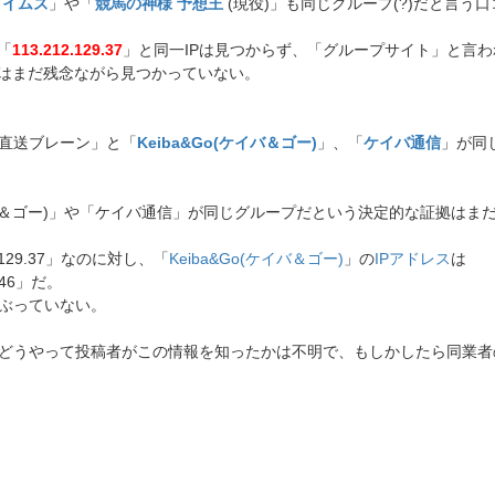
タイムズ
」や「
競馬の神様 予想王
(現役)」も同じグループ(?)だと言う
「
113.212.129.37
」と同一IPは見つからず、「グループサイト」と言
拠はまだ残念ながら見つかっていない。
直送ブレーン」と「
Keiba&Go(ケイバ＆ゴー)
」、「
ケイバ通信
」が同
イバ＆ゴー)」や「ケイバ通信」が同じグループだという決定的な証拠はま
2.129.37」なのに対し、「
Keiba&Go(ケイバ＆ゴー)
」の
IPアドレス
は
8.46」だ。
ぶっていない。
どうやって投稿者がこの情報を知ったかは不明で、もしかしたら同業者