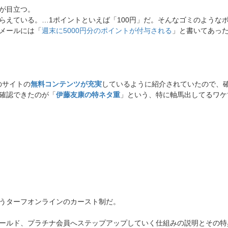
が目立つ。
らえている。…1ポイントといえば「100円」だ。そんなゴミのような
メールには「
週末に5000円分のポイントが付与される
」と書いてあっ
このサイトの
無料コンテンツが充実
しているように紹介されていたので、
確認できたのが「
伊藤友康の特ネタ重
」という、特に軸馬出してるワケ
うターフオンラインのカースト制だ。
ールド、プラチナ会員へステップアップしていく仕組みの説明とその特