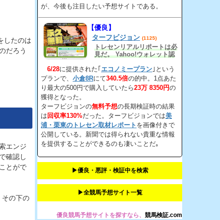
が、今後も注目したい予想サイトである。
【優良】
ターフビジョン
(1125)
をしたのは
トレセンリアルリポートは必
のだろう
見だ。 Yahoo!ウォレット認
定されてている。
6/28
に提供された｢
エコノミープラン
｣という
プランで、
小倉8R
にて
340.5倍
の的中。1点あた
り最大の500円で購入していたら
23万 8350円
の
獲得となった。
ターフビジョンの
無料予想
の長期検証時の結果
は
回収率130%
だった。ターフビジョンでは
美
浦・栗東のトレセン取材レポート
を画像付きで
公開している。新聞では得られない貴重な情報
を提供することができるのも凄いことだ｡
索エンジ
で確認し
ことがで
▶︎優良・悪評・検証中を検索
▶︎全競馬予想サイト一覧
、その下の
優良競馬予想サイトを探すなら、
競馬検証.com