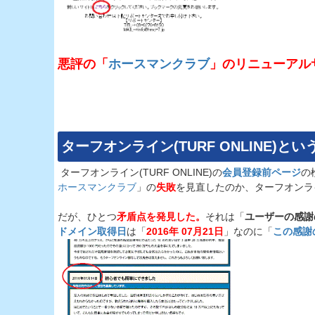
悪評の「
ホースマンクラブ
」のリニューアル
ターフオンライン(TURF ONLINE)
とい
ターフオンライン(TURF ONLINE)の
会員登録前ページ
の
ホースマンクラブ
」の
失敗
を見直したのか、ターフオンラ
だが、ひとつ
矛盾点を発見した。
それは「
ユーザーの感謝
ドメイン取得日
は「
2016年 07月21日
」なのに「
この感謝