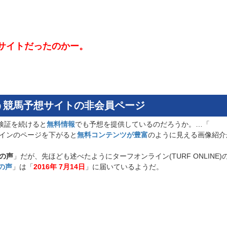
サイトだったのかー。
う
競馬予想サイト
の非会員ページ
検証を続けると
無料情報
でも予想を提供しているのだろうか。…「
インのページを下がると
無料コンテンツが豊富
のように見える画像紹介
の声
」だが、先ほども述べたようにターフオンライン(TURF ONLINE)
の声
」は「
2016年 7月14日
」に届いているようだ。