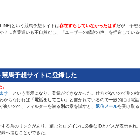
NLINE)という競馬予想サイトは
存在すらしていなかったはず
だが、予想
か？…言葉遣いも不自然だし、「ユーザーの感謝の声」を捏造している
う
競馬予想サイト
に登録した
た。
ます
」という表示になり、登録ができなかった。仕方がないので別の検
わからなければ「
電話をしてこい
」と書かれているので一般的には電話
が良いので、フィルターを潜る別の案を試すと、
返信メール
を受け取る
ログインする為のリンクがあり、踏むとログインに必要なIDとパスが表示され
本登録へ進むことができた。