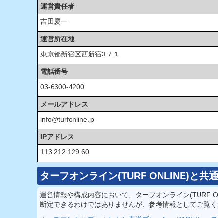
運営責任者
吉田慶一
運営所在地
東京都新宿区西新宿3-7-1
電話番号
03-6300-4200
メールアドレス
info@turfonline.jp
IPアドレス
113.212.129.60
ターフオンライン(TURF ONLINE)
運営情報や構成内容において、ターフオンライン(TURF 
断定できるわけではありませんが、参考情報としてご覧く