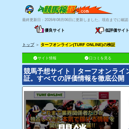
最終更新日：2026年08月06日に更新しました。現在までに確認
優良サイト
低評価サイ
トップ
＞
ターフオンライン(TURF ONLINE)の検証
サイト情報
口コミを見る
競馬予想サイト｜ターフオンライン(
証。すべての評価情報を徹底公開