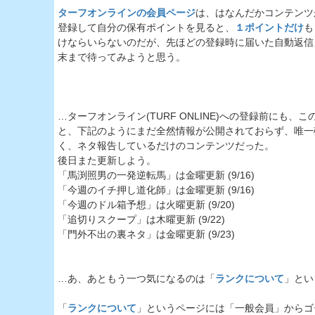
ターフオンラインの会員ページ
は、はなんだかコンテンツ
登録して自分の保有ポイントを見ると、
１ポイントだけ
も
けならいらないのだが、先ほどの登録時に届いた自動返信
末まで待ってみようと思う。
…ターフオンライン(TURF ONLINE)への登録前にも、
と、下記のようにまだ全然情報が公開されておらず、唯一
く、ネタ報告しているだけのコンテンツだった。
後日また更新しよう。
「馬渕照男の一発逆転馬」は金曜更新 (9/16)
「今週のイチ押し道化師」は金曜更新 (9/16)
「今週のドル箱予想」は火曜更新 (9/20)
「追切りスクープ」は木曜更新 (9/22)
「門外不出の裏ネタ」は金曜更新 (9/23)
…あ、あともう一つ気になるのは「
ランクについて
」とい
「
ランクについて
」というページには「一般会員」からゴ