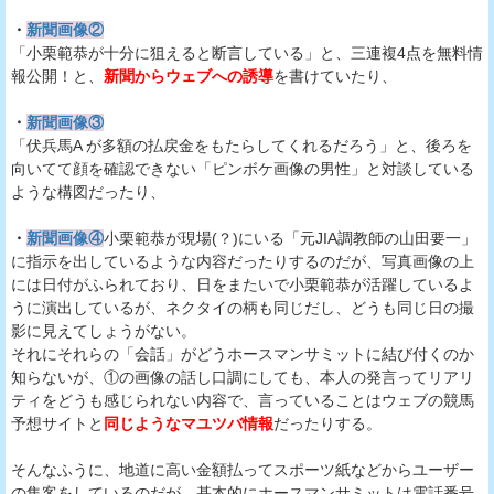
・
新聞画像②
「小栗範恭が十分に狙えると断言している」と、三連複4点を無料情
報公開！と、
新聞からウェブへの誘導
を書けていたり、
・
新聞画像③
「伏兵馬A が多額の払戻金をもたらしてくれるだろう」と、後ろを
向いてて顔を確認できない「ピンボケ画像の男性」と対談している
ような構図だったり、
・
新聞画像④
小栗範恭が現場(？)にいる「元JIA調教師の山田要一」
に指示を出しているような内容だったりするのだが、写真画像の上
には日付がふられており、日をまたいで小栗範恭が活躍しているよ
うに演出しているが、ネクタイの柄も同じだし、どうも同じ日の撮
影に見えてしょうがない。
それにそれらの「会話」がどうホースマンサミットに結び付くのか
知らないが、①の画像の話し口調にしても、本人の発言ってリアリ
ティをどうも感じられない内容で、言っていることはウェブの競馬
予想サイトと
同じようなマユツバ情報
だったりする。
そんなふうに、地道に高い金額払ってスポーツ紙などからユーザー
の集客をしているのだが、基本的にホースマンサミットは電話番号