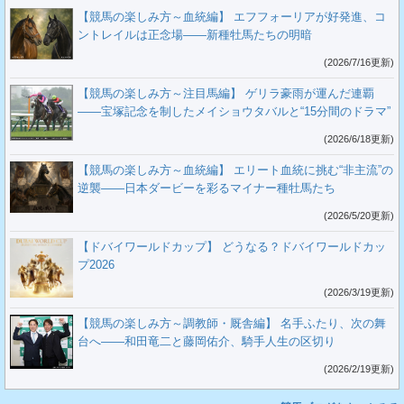
【競馬の楽しみ方～血統編】 エフフォーリアが好発進、コ
ントレイルは正念場――新種牡馬たちの明暗
(2026/7/16更新)
【競馬の楽しみ方～注目馬編】 ゲリラ豪雨が運んだ連覇
――宝塚記念を制したメイショウタバルと“15分間のドラマ”
(2026/6/18更新)
【競馬の楽しみ方～血統編】 エリート血統に挑む“非主流”の
逆襲――日本ダービーを彩るマイナー種牡馬たち
(2026/5/20更新)
【ドバイワールドカップ】 どうなる？ドバイワールドカッ
プ2026
(2026/3/19更新)
【競馬の楽しみ方～調教師・厩舎編】 名手ふたり、次の舞
台へ――和田竜二と藤岡佑介、騎手人生の区切り
(2026/2/19更新)