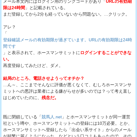
メール本文内にはログイン用のリンクコードがあり「
URLの有効期
限は24時間
」と記載されている。
まだ登録してから2分も経っていないから問題ない。…クリック。
アレ？
「
登録確認メールの有効期限が過ぎています。URLの有効期限は24時
間です
」と表示されて、ホースマンサミットに
ログインすることができな
い。
再度登録してみたけど、ダメ。
結局のところ、電話させようってオチか？
…ん～、ここまでそんなに評価が悪くなくて、むしろホースマンサ
ミットへの悪評は業者による嫌がらせが多いのでは？って考え直し
はじめていたのに、
残念だ。
既に閉鎖している「
競馬人.net
」とホースマンサミットが同一運営
社という噂や、ホースマンサミットへの登録には10万必要。とか、
ホースマンサミットへ登録したら「出会い系サイト」からのメール
が頻繁に届くようになった。などという口コミもあったので、その