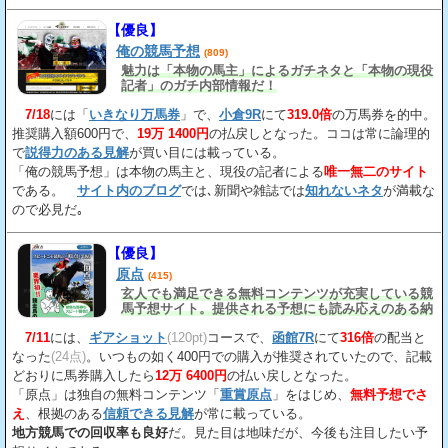
【優良】
俺の競馬予想
(809)
魅力は「本物の馬主」によるガチネタと「本物の現役
記者」のガチ内部情報だ！
7/18
には「
いきなり万馬券
」で、
小倉9R
にて
319.0倍
の万馬券を的中。
推奨購入額600円で、
19万 1400円
の払戻しとなった。ココは常に論理的
で
説得力のある見解
が買い目には載っている。
「俺の競馬予想」は本物の馬主と、現役の記者による
唯一無二のサイト
である。
サイト内のブログ
では､新聞や雑誌では
知れないネタ
が満載な
ので必見だ｡
【優良】
原点
(415)
玄人でも満足できる無料コンテンツが充実している競
馬予想サイト。提供される予想にも読み応えのある納
得の見解
が載っている。
7/11
には、
ギアショット
(120pt)
コースで、
函館7R
にて
316倍
の配当と
なった
(24点)
。いつもの如く400円での購入が推奨されていたので、記載
どおりに馬券購入したら
12万 6400円
の払い戻しとなった。
「原点」は独自の無料コンテンツ「
重賞原点
」をはじめ、
無料予想でさ
え
、根拠のある
信頼できる見解
が常に載っている。
地方競馬での回収率も良好
だ。見た目は地味だが、今後も注目したい予