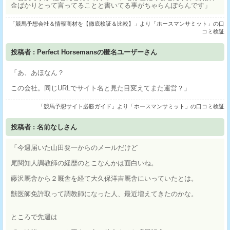
金ばかりとって言ってることと書いてる事がちゃらんぽらんです」
「競馬予想会社＆情報商材を【徹底検証＆比較】」より「ホースマンサミット」の口
コミ検証
投稿者 : Perfect Horsemansの匿名ユーザーさん
「あ、あほなん？
この会社。同じURLでサイト名と見た目変えてまた運営？」
「競馬予想サイト必勝ガイド」より「ホースマンサミット」の口コミ検証
投稿者 : 名前なしさん
「今週届いた山田要一からのメールだけど
尾関知人調教師の経歴のとこなんかは面白いね。
藤沢厩舎から２厩舎を経て大久保洋吉厩舎にいっていたとは。
獣医師免許取って調教師になった人、最近増えてきたのかな。
ところで先週は