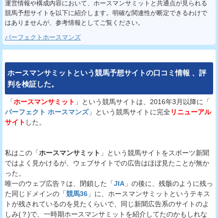
運営情報や構成内容において、ホースマンサミットと共通点が見られる
競馬予想サイトを以下に紹介します。明確な関連性が断定できるわけで
はありませんが、参考情報としてご覧ください。
パーフェクトホースマンズ
ホースマンサミット
という
競馬予想サイト
の
口コミ
情報
、
評
判
を
検証
した。
「
ホースマンサミット
」という競馬サイトは、2016年3月以降に「
パーフェクト ホースマンズ
」という競馬サイトに完全
リニューアル
サイト
した。
私はこの「
ホースマンサミット
」という競馬サイトをスポーツ新聞
ではよく見かけるが、ウェブサイトでの広告はほぼ見たことが無か
った。
唯一のウェブ広告？は、閉鎖した「
JIA
」の後に、残骸のように残っ
た同じドメインの「
競馬36
」に、ホースマンサミットというテキス
トが残されているのを見たくらいで、同じ新聞広告系のサイトのよ
しみ(？)で、一時期ホースマンサミットを紹介してたのかもしれな