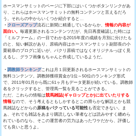
ホースマンサミットのページに下部にはいくつかボタンリンクがあ
り、これらはホースマンサミットの無料コンテンツと言えるだろ
う。それらの中からいくつか紹介すると…
・
クローズアップ
流石に新聞に精通しているからか、
情報の内容が
面白い。
毎週更新されるコンテンツだが、先日再度確認した時には
「ミルファーム」の一目でわかる2015年度の成績を月別に分けたも
のと、短い解説があり、原稿内容はホースマンサミット副部長の小
栗範恭のブログに近いが、パクリ原稿ではなくオリジナルっぽく見
えるし、グラフ画像もちゃんと作成しているようだ。
・
調教師ランキング
これは月１回更新されるホースマンサミットの
無料コンテンツ。調教師獲得賞金が1位～50位のランキング形式
で、2011年01月から既に61ヶ月もデータ更新が続いている。調教師
名をクリックすると、管理馬一覧を見ることができる。
ただ、これらの情報は
競馬雑誌(ギャロップとか)に出ていたりする
情報
なので、そう考えるともしかするとこの滑らかな解説とかも競
馬雑誌などからの
原稿をパクっている可能性
も否定できない。ま
ぁ、それでも雑誌をあまり購読しない筆者などは読みやすく纏めら
れているのなら、そこの運営者の労力はあったワケだから、評価し
ても良いと思うよ。