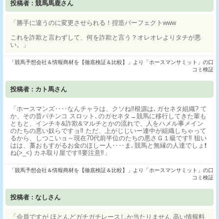
投稿者 : 競馬馬鹿さん
「勝手に違うのに変更させられる！捏造パーフェクトwww
これを詐欺と言わずして、何を詐欺と言う？オレオレよりタチが悪
い。」
「競馬予想会社＆情報商材を【徹底検証＆比較】」より「ホースマンサミット」の口
コミ検証
投稿者 : カト馬さん
「ホースマンズ‥‥なんチャラは、クソね‼根源は､ガセネタ組織? て
か、その昔パチンコ スロット､のガセネタ→競馬に移行してきた輩も
ともと、インチキ&詐欺&マルチとかの流れで、人をハメル事メイン
のたちの悪い奴らですョ‼ ただ、上がじじいー連中が組織しちゃって
るから、しつこいョ～現在70代前半位のたちの悪さＧ１級です‼ 狙い
はは、藁おもすがるお金のほしー人‥‥ま､競馬と無縁の人達でしょ❗
ね(>_<) カネ取り屋です‼要注意‼」
「競馬予想会社＆情報商材を【徹底検証＆比較】」より「ホースマンサミット」の口
コミ検証
投稿者 : なしさん
「会員ですが ほとんどガチガチレースしか当たりません 高い情報料