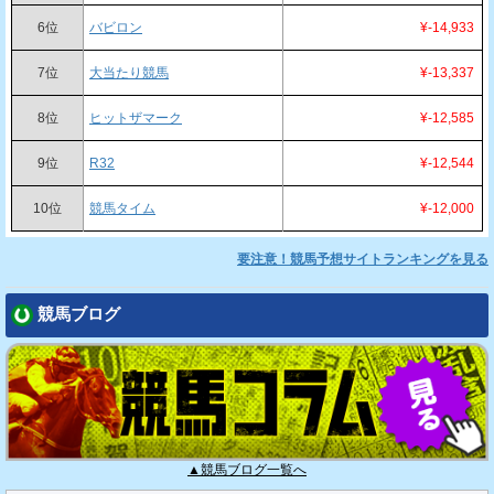
6位
バビロン
¥-14,933
7位
大当たり競馬
¥-13,337
8位
ヒットザマーク
¥-12,585
9位
R32
¥-12,544
10位
競馬タイム
¥-12,000
要注意！競馬予想サイトランキングを見る
競馬ブログ
▲競馬ブログ一覧へ