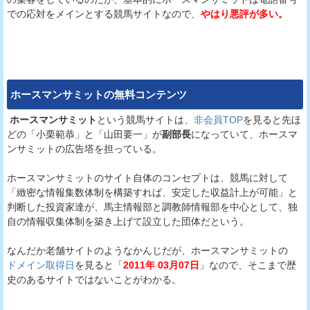
での応対をメインとする競馬サイトなので、
やはり悪評が多い。
ホースマンサミット
の無料コンテンツ
ホースマンサミット
という競馬サイトは、
非会員TOP
を見ると先ほ
どの「小栗範恭」と「山田要一」が
副部長
になっていて、ホースマ
ンサミットの広告塔を担っている。
ホースマンサミットのサイト自体のコンセプトは、競馬に対して
「緻密な情報集数体制を構築すれば、安定した収益計上が可能」と
判断した投資家達が、馬主情報部と調教師情報部を中心として、独
自の情報収集体制を築き上げて設立した団体だという。
なんだか老舗サイトのようなかんじだが、ホースマンサミットの
ドメイン取得日
を見ると「
2011年 03月07日
」なので、そこまで歴
史のあるサイトではないことがわかる。