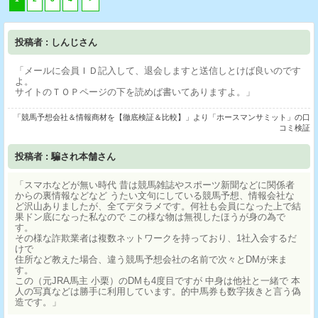
投稿者 : しんじさん
「メールに会員ＩＤ記入して、退会しますと送信しとけば良いのです
よ。
サイトのＴＯＰページの下を読めば書いてありますよ。」
「競馬予想会社＆情報商材を【徹底検証＆比較】」より「ホースマンサミット」の口
コミ検証
投稿者 : 騙され本舗さん
「スマホなどが無い時代 昔は競馬雑誌やスポーツ新聞などに関係者
からの裏情報などなど うたい文句にしている競馬予想、情報会社な
ど沢山ありましたが、全てデタラメです。何社も会員になった上で結
果ドン底になった私なので この様な物は無視したほうが身の為で
す。
その様な詐欺業者は複数ネットワークを持っており、1社入会するだ
けで
住所など教えた場合、違う競馬予想会社の名前で次々とDMが来ま
す。
この（元JRA馬主 小栗）のDMも4度目ですが 中身は他社と一緒で 本
人の写真などは勝手に利用しています。的中馬券も数字抜きと言う偽
造です。」