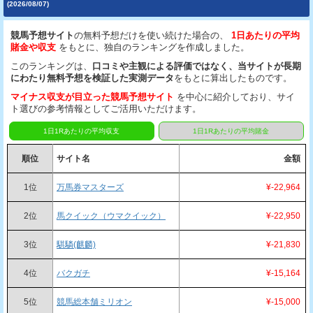
(2026/08/07)
競馬予想サイト
の無料予想だけを使い続けた場合の、
1日あたりの平均
賭金や収支
をもとに、独自のランキングを作成しました。
このランキングは、
口コミや主観による評価ではなく、当サイトが長期
にわたり無料予想を検証した実測データ
をもとに算出したものです。
マイナス収支が目立った競馬予想サイト
を中心に紹介しており、サイ
ト選びの参考情報としてご活用いただけます。
1日1Rあたりの平均収支
1日1Rあたりの平均賭金
順位
サイト名
金額
1位
万馬券マスターズ
¥-22,964
2位
馬クイック（ウマクイック）
¥-22,950
3位
騏驎(麒麟)
¥-21,830
4位
バクガチ
¥-15,164
5位
競馬総本舗ミリオン
¥-15,000