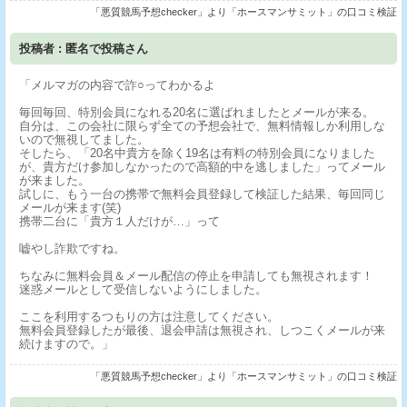
「悪質競馬予想checker」より「ホースマンサミット」の口コミ検証
投稿者 : 匿名で投稿さん
「メルマガの内容で詐○ってわかるよ
毎回毎回、特別会員になれる20名に選ばれましたとメールが来る。
自分は、この会社に限らず全ての予想会社で、無料情報しか利用しな
いので無視してました。
そしたら、「20名中貴方を除く19名は有料の特別会員になりました
が、貴方だけ参加しなかったので高額的中を逃しました」ってメール
が来ました。
試しに、もう一台の携帯で無料会員登録して検証した結果、毎回同じ
メールが来ます(笑)
携帯二台に「貴方１人だけが…」って
嘘やし詐欺ですね。
ちなみに無料会員＆メール配信の停止を申請しても無視されます！
迷惑メールとして受信しないようにしました。
ここを利用するつもりの方は注意してください。
無料会員登録したが最後、退会申請は無視され、しつこくメールが来
続けますので。」
「悪質競馬予想checker」より「ホースマンサミット」の口コミ検証