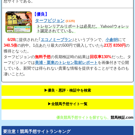
想サイトである。
【優良】
ターフビジョン
(1125)
トレセンリアルリポートは必見だ。 Yahoo!ウォレッ
ト認定されてている。
6/28
に提供された｢
エコノミープラン
｣というプランで、
小倉8R
にて
340.5倍
の的中。1点あたり最大の500円で購入していたら
23万 8350円
の
獲得となった。
ターフビジョンの
無料予想
の長期検証時の結果は
回収率130%
だった。タ
ーフビジョンでは
美浦・栗東のトレセン取材レポート
を画像付きで公開
している。新聞では得られない貴重な情報を提供することができるのも
凄いことだ｡
▶︎優良・悪評・検証中を検索
▶︎全競馬予想サイト一覧
優良競馬予想サイトを探すなら、
競馬検証.com
要注意！競馬予想サイトランキング