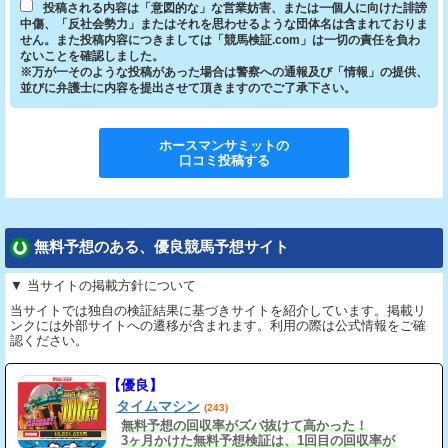
投稿される内容は「意図的な」な営業妨害、または一個人に向けた誹謗
中傷、「反社会勢力」またはそれを思わせるような団体名は含まれておりま
せん。また投稿内容につきましては「競馬検証.com」は一切の責任を負わ
ないことを確認しました。
※万が一そのような投稿があった場合は警察への通報及び「情報」の提供、
並びに弁護士に内容を提出させて頂きますのでご了承下さい。
ホースマンサミット
の
口コミ投稿する
無料予想のある、優良競馬予想サイト
▼ 当サイトの掲載方針について
当サイトでは独自の検証結果に基づきサイトを紹介しています。掲載リ
ンクには外部サイトへの遷移が含まれます。利用の際は公式情報をご確
認ください。
【優良】
タイムマシン
(243)
無料予想の回収率がズバ抜けて高かった！
3ヶ月かけた無料予想検証は、1回目の回収率が