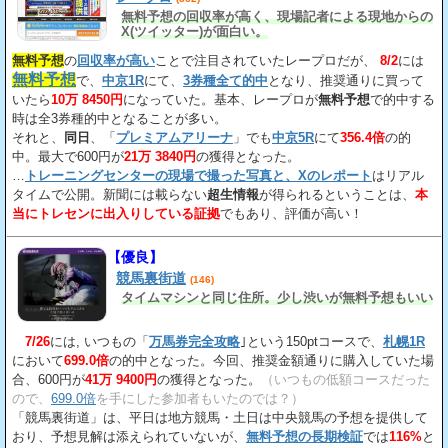
無料予想の回収率が高く、現場記者による現地からの
X(ツイッター)が面白い。
無料予想
の
回収率が高い
ことで注目されていたレープロだが、
8/2
には
無料予想
で、
中京1R
にて、
3券種全て的中
となり、推奨通りに買って
いたら
10万 8450円
になっていた。基本、レープロが
無料予想
で的中する
時は全3券種的中となることが多い。
それと、
同日
、「
プレミアムアリーナ
」でも
中京5R
にて
356.4倍
の的
中。最大で600円が
21万 3840円
の獲得となった。
…
トレーニングセンターの現場で撮った写真と、Xのレポート
はリアル
タイムで公開。新聞には載らない
超生情報
が得られるということは、
本
当にトレセンに出入りしている証拠
でもあり、評価が高い！
【優良】
競馬裏街道
(146)
タイムマシンと同じ住所。少し渋いが無料予想もいい
7/26
には, いつもの「
万馬券完全攻略
｣という150ptコースで、
札幌1R
において
699.0倍
の的中となった。今回、推奨金額通りに購入していた場
合、600円が
41万 9400円
の獲得となった。
（いつもの低額コースだった
ので、
699.0倍
を手にした参加者もいたのでは？）
「競馬裏街道」は、平日は地方競馬・土日は中央競馬の予想を提供して
おり、予想見解は添えられていないが、
無料予想の長期検証
では
116%
と