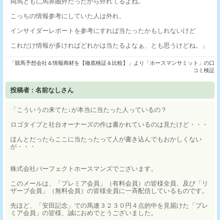
両馬ともに馬券圏外だったから外れてるよね。
こっちの情報参考にしていた人は外れ、
インサイダーレポートを参考にすれば当たったかもしれないけど
これだけ情報が多ければどれかは当たるよなぁ、とも思うけどね。」
「競馬予想会社＆情報商材を【徹底検証＆比較】」より「ホースマンサミット」の口
コミ検証
投稿者 : 名前なしさん
「こういうの来てた↓が本当に当たった人っているの？
ロゴタイプと社台オーナーズの件は書かれているのは見たけど・・・
ほんとだったらここに当たったって人が書き込んでもおかしくない
が・・・
株式会社パーフェクトホースマンズでございます。
このメールは、「プレミア会員」（有料会員）の皆様全員、及び「リ
ザーブ会員」（無料会員）の皆様全員に一斉配信しているものです。
先ほど、「安田記念」での馬連３２３０円４点的中を見届けた「プレ
ミア会員」の皆様、誠におめでとうございました。