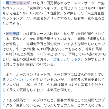
・
馬主ランキング
これも月１回更新されるホースマンサミットの無
料コンテンツ。「調教師ランキング」と同じようにこれも2011年01
月から過去５年(61ヶ月)の「３歳重賞」を対象とした「馬主賞金獲
得ランキング」だ。馬主名をクリックすると、所有馬一覧を見るこ
とができる。
・
的中実績
これは直近レースの回顧と、払い戻し金額が紹介されて
いる。賞金もどこかの競馬予想サイトのように、同日に3連単を5本
とか連発して、毎週何千万と勝ち続けているような疑わしいもので
はなく、中には3連複16,980円5点なんてのもあるが、地味に馬単
3,160円4点とか馬連3,500円5点が多くて、平均して4～5点の的中ら
しい。過去の累計も出ており、
「詳細」というボタン
を押すとどれ
に対しても長い回顧がついている。
…また、ホースマンサミット内、ページ左下には彼らの更新してい
る
ブログへのリンク
が付いているのだが、小栗範恭の連日更新して
るブログは、「2011年 2月」からほぼ毎日のように写真も付けたり
して長文で更新をしており、本気度が伺える。
よくある競馬サイトのブログだと、集客の導線として短期間だけブ
ログを「更新している風」だったりするのだが、この２人のはちょ