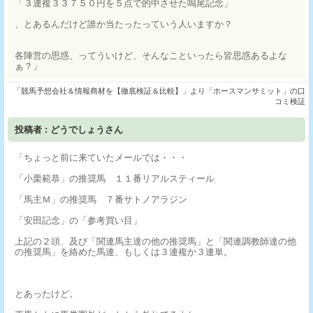
「３連複３３７５０円を５点で的中させた鳴尾記念」
、とあるんだけど誰か当たったっていう人いますか？
各陣営の思惑、ってういけど、そんなこといったら皆思惑あるよな
ぁ？」
「競馬予想会社＆情報商材を【徹底検証＆比較】」より「ホースマンサミット」の口
コミ検証
投稿者 : どうでしょうさん
「ちょっと前に来ていたメールでは・・・
「小栗範恭」の推奨馬 １１番リアルスティール
「馬主Ｍ」の推奨馬 ７番サトノアラジン
「安田記念」の「参考買い目」
上記の２頭、及び「関連馬主達の他の推奨馬」と「関連調教師達の他
の推奨馬」を絡めた馬連、もしくは３連複か３連単。
とあったけど。