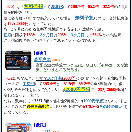
163%、2回目が206%、3回目が534%だ。
無料予想
8/5
には「
」で
園田7R
にて
286.7倍
、
65.5倍
、
32.5倍
の全3券
種を的中させた。
無料予想
仮に各券種500円ずつ購入していた場合、
なのに、合計払戻額
は
19万 2350円
になっていた。
尚、
3ヶ月にわたる無料予想検証
でも安定した成績を記録。
初月
は回収率
163%
、
2ヶ月目
は
206%
、
3ヶ月目
には
534%
という結果
に。信頼度の高い予想サイトであることが確認できる。
【優良】
高配当21
(695)
高配当21の特筆すべき点は、やはり「有料コースが激
安」というところだろう。
8/2
にもなんと、
わずか
20pt予想
(
2000円
)
で参加できる
超・安価
な予想
コースで、
中京5R
にて
356.4倍
と、
51.5倍
、
59.2倍
の全3券種的中。仮に
2000円予想
500円で全券種を買ってたら､今回は
で、
23万 3550円
の払
戻しになった計算だ。
なお、数年前には
3237.5倍
を含む全2券種的中(
1000円予想
)といい、すご
い。ちなみに
過去最高配当
は､1000円予想での
6479.2倍
(
その時の買い目
)
となっている。
【優良】
レープロ
(362)