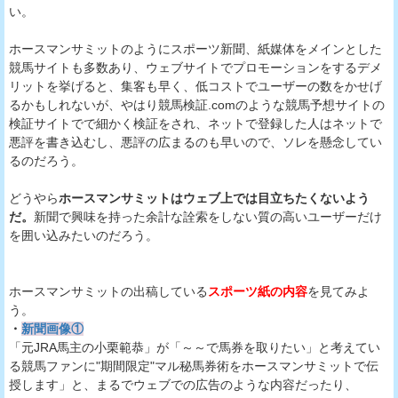
い。
ホースマンサミットのようにスポーツ新聞、紙媒体をメインとした
競馬サイトも多数あり、ウェブサイトでプロモーションをするデメ
リットを挙げると、集客も早く、低コストでユーザーの数をかせげ
るかもしれないが、やはり競馬検証.comのような競馬予想サイトの
検証サイトでで細かく検証をされ、ネットで登録した人はネットで
悪評を書き込むし、悪評の広まるのも早いので、ソレを懸念してい
るのだろう。
どうやら
ホースマンサミットはウェブ上では目立ちたくないよう
だ。
新聞で興味を持った余計な詮索をしない質の高いユーザーだけ
を囲い込みたいのだろう。
ホースマンサミットの出稿している
スポーツ紙の内容
を見てみよ
う。
・
新聞画像①
「元JRA馬主の小栗範恭」が「～～で馬券を取りたい」と考えてい
る競馬ファンに"期間限定"マル秘馬券術をホースマンサミットで伝
授します」と、まるでウェブでの広告のような内容だったり、