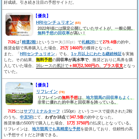
好成績。引き続き注目の予想サイトだ。
【優良】
HRIセンチュリオン
(65)
2022年頃には限定公開していたサイトが、一般公開。
無料予想の回収率
が高い！
7/26
は｢
精選2鞍
｣というコース
(180pt）
で
札幌2R
にて
279.4倍
の的中。
推奨金額で馬券購入した場合、
25万 1460円
の獲得となった。
また、「
HRIセンチュリオン
」でも、
1ヶ月以上にわたる継続検証
を実施
した。その結果、
無料予想
の
回収率が高水準で
、推奨どおりに馬券を購
入していた場合、
16レースの累計で
＋88万2,500円の、プラス収支
となっ
ていた。
【優良】
リフレイン
(78)
リフレインの
無料予想
は、
地方競馬の回収率もよく
、
非常に優れた的中率と回収率を誇っている。
7/25
には
サブリミナルターフ
（150pt）というコースで提供された2鞍
のうち、
中京5R
にて、
わずか18点
で
347.5倍
の的中となった。
推奨単価の500円で購入した場合、
17万 3750円
の払戻しとなっている。
リフレインは、
地方競馬でも高精度な予想
を提供しており、信頼性の高
い予想サイトだと評価できる。