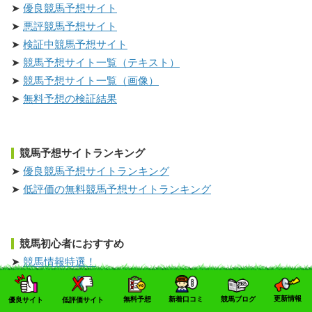
優良競馬予想サイト
悪評競馬予想サイト
検証中競馬予想サイト
競馬予想サイト一覧（テキスト）
競馬予想サイト一覧（画像）
無料予想の検証結果
競馬予想サイトランキング
優良競馬予想サイトランキング
低評価の無料競馬予想サイトランキング
競馬初心者におすすめ
競馬情報特選！
ネットで馬券購入なら即PAT
競馬初心者も競馬で勝つ方法
更新情報
無料予想
新着口コミ
競馬ブログ
優良サイト
低評価サイト