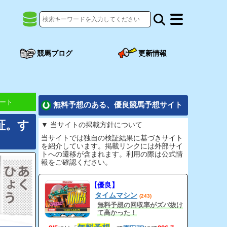
競馬ブログ
更新情報
ート
無料予想のある、優良競馬予想サイト
証。す
▼ 当サイトの掲載方針について
当サイトでは独自の検証結果に基づきサイト
を紹介しています。掲載リンクには外部サイ
トへの遷移が含まれます。利用の際は公式情
報をご確認ください。
【優良】
タイムマシン
(243)
無料予想の回収率がズバ抜け
て高かった！
3ヶ月かけた無料予想検証