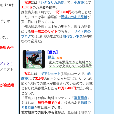
7/18
には「
いきなり万馬券
」で、
小倉9R
にて
送りつけ
319.0倍
の万馬券を的中。
推奨購入額600円で、
19万 1400円
の払戻しとな
った。ココは常に論理的で
説得力のある見解
が
ですか
買い目には載っている。
「俺の競馬予想」は本物の馬主と、現役の記者
による
唯一無二のサイト
である。
サイト内の
ブログ
では､新聞や雑誌では
知れないネタ
が満載
いた。
なので必見だ｡
吸収合併
【優良】
原点
(415)
玄人でも満足できる無料コン
ズ」とし
テンツが充実している競馬予
フェクト
想サイト。提供される予想に
7/11
には、
ギアショット
も読み応えのある納得の見解
(120pt)
コースで、
函
が載っている。
館7R
にて
316倍
の配当となった
(24点)
。いつもの
如く400円での購入が推奨されていたので、記載
Pが全然違
どおりに馬券購入したら
12万 6400円
の払い戻し
となった。
「原点」は独自の無料コンテンツ「
重賞原点
」
をはじめ、
無料予想でさえ
、根拠のある
信頼で
きる見解
が常に載っている。
地方競馬での回収率も良好
だ。見た目は地味だ