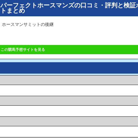
パーフェクトホースマンズの⼝コミ・評判と検証
トまとめ
ホースマンサミットの後継
この競馬予想サイトを見る