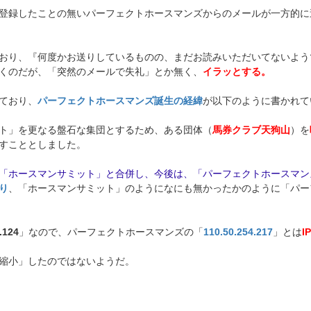
登録したことの無いパーフェクトホースマンズからのメールが一方的に
おり、『何度かお送りしているものの、まだお読みいただいてないよう
くのだが、「突然のメールで失礼」とか無く、
イラッとする。
ており、
パーフェクトホースマンズ誕生の経緯
が以下のように書かれて
ト」を更なる盤石な集団とするため、ある団体（
馬券クラブ天狗山
）を
すこととしました。
「ホースマンサミット」と合併し、今後は、「パーフェクトホースマン
り
、「ホースマンサミット」のようになにも無かったかのように「パー
.124
」なので、パーフェクトホースマンズの「
110.50.254.217
」とは
I
縮小」したのではないようだ。