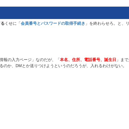
てる
くせに「
会員番号とパスワードの取得手続き
」を終わらせろ。と、
情報の入力ページ」なのだが、「
本名、住所、電話番号、誕生日
」まで
るのか、DMとか送りつけようというのだろうが、入れるわけがない。