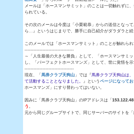
メールは「ホースマンサミット」のことは一切触れずに、
られている。
その次のメールは今度は「小栗範恭」からの送信となって
ら…』というはじまりで、勝手に自己紹介がダラダラと続
このメールでは「ホースマンサミット」のことが触れられ
---------------------------------
～「人生最後の大きな勝負」として、「ホースマンサミッ
し、「パーフェクトホースマンズ」として、世に覚悟を示
---------------------------------
現在、「
馬券クラブ天狗山
」では『
馬券クラブ天狗山は、
て活動することとなりました。
』という
ページになってお
ホースマンズ」にすり替わってはいない。
因みに「馬券クラブ天狗山」のIPアドレスは「
153.122.48
う
。
元から同じグループサイトで、同じサーバーのサイトを「