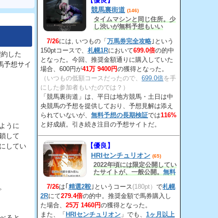
【優良】
競馬裏街道
(146)
タイムマシンと同じ住所。少
し渋いが無料予想もいい
7/26
には, いつもの「
万馬券完全攻略
｣という
150ptコースで、
札幌1R
において
699.0倍
の的中
契約した
となった。今回、推奨金額通りに購入していた
馬予想サイ
場合、600円が
41万 9400円
の獲得となった。
（いつもの低額コースだったので、
699.0倍
を手
にした参加者もいたのでは？）
「競馬裏街道」は、平日は地方競馬・土日は中
央競馬の予想を提供しており、予想見解は添え
られていないが、
無料予想の長期検証
では
116%
と好成績。引き続き注目の予想サイトだ。
ように
鎖して
【優良】
にしてい
HRIセンチュリオン
(65)
2022年頃には限定公開してい
たサイトが、一般公開。
無料
予想の回収率
が高い！
。
7/26
は｢
精選2鞍
｣というコース
(180pt）
で
札幌
2R
にて
279.4倍
の的中。推奨金額で馬券購入し
た場合、
25万 1460円
の獲得となった。
また、「
HRIセンチュリオン
」でも、
1ヶ月以上
べると、