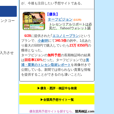
が、今後も注目したい予想サイトである。
【優良】
ターフビジョン
(1125)
リンクコー
トレセンリアルリポートは必
見だ。 Yahoo!ウォレット認
定されてている。
6/28
に提供された｢
エコノミープラン
｣という
プランで、
小倉8R
にて
340.5倍
の的中。1点あた
り最大の500円で購入していたら
23万 8350円
の
獲得となった。
入力させ
ターフビジョンの
無料予想
の長期検証時の結果
は
回収率130%
だった。ターフビジョンでは
美
浦・栗東のトレセン取材レポート
を画像付きで
公開している。新聞では得られない貴重な情報
を提供することができるのも凄いことだ｡
▶︎優良・悪評・検証中を検索
▶︎全競馬予想サイト一覧
優良競馬予想サイトを探すなら、
競馬検証.com