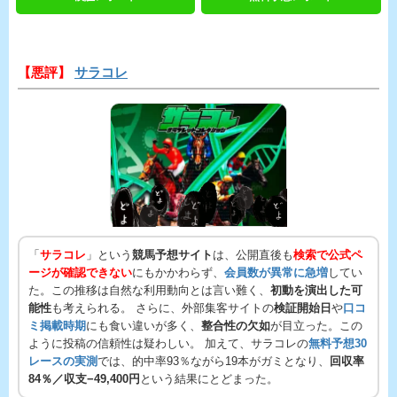
【悪評】
サラコレ
「
サラコレ
」という
競馬予想サイト
は、公開直後も
検索で公式ペ
ージが確認できない
にもかかわらず、
会員数が異常に急増
してい
た。この推移は自然な利用動向とは言い難く、
初動を演出した可
能性
も考えられる。 さらに、外部集客サイトの
検証開始日
や
口コ
ミ掲載時期
にも食い違いが多く、
整合性の欠如
が目立った。この
ように投稿の信頼性は疑わしい。 加えて、サラコレの
無料予想30
レースの実測
では、的中率93％ながら19本がガミとなり、
回収率
84％／収支−49,400円
という結果にとどまった。