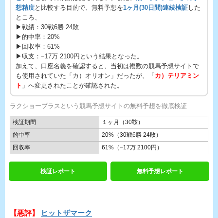
想精度
と比較する目的で、無料予想を
1ヶ月(30日間)連続検証
した
ところ、
▶︎戦績：30戦6勝 24敗
▶︎的中率：20%
▶︎回収率：61%
▶︎収支：−17万 2100円という結果となった。
加えて、口座名義を確認すると、当初は複数の競馬予想サイトで
も使用されていた「カ）オリオン」だったが、「
カ）テリアミン
ト
」へ変更されたことが確認された。
ラクショープラスという競馬予想サイトの無料予想を徹底検証
検証期間
１ヶ月（30鞍）
的中率
20%（30戦6勝 24敗）
回収率
61%（−17万 2100円）
検証レポート
無料予想レポート
【悪評】
ヒットザマーク