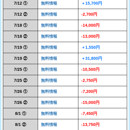
7/12 ①
無料情報
＋15,700円
7/12 ②
無料情報
-2,700円
7/18 ①
無料情報
-14,000円
7/18 ②
無料情報
-13,000円
7/19 ①
無料情報
＋1,550円
7/19 ②
無料情報
＋31,800円
7/25 ①
無料情報
-10,500円
7/25 ②
無料情報
-2,750円
7/26 ①
無料情報
-7,200円
7/26 ②
無料情報
-15,000円
8/1 ①
無料情報
-7,450円
8/1 ②
無料情報
-13,750円