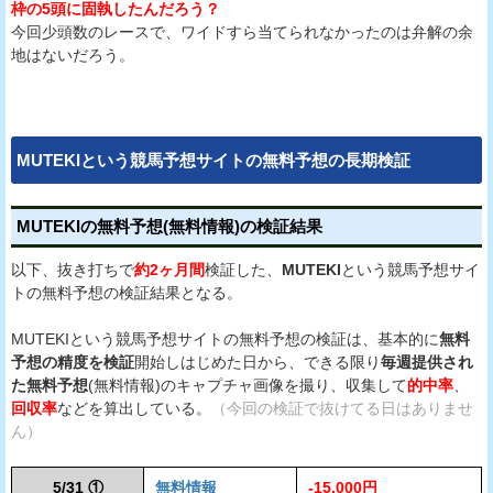
枠の5頭に固執したんだろう？
今回少頭数のレースで、ワイドすら当てられなかったのは弁解の余
地はないだろう。
MUTEKIという競馬予想サイトの無料予想の長期検証
MUTEKIの無料予想(無料情報)の検証結果
以下、抜き打ちで
約2ヶ月間
検証した、
MUTEKI
という競馬予想サイ
トの無料予想の検証結果となる。
MUTEKIという競馬予想サイトの無料予想の検証は、基本的に
無料
予想の精度を検証
開始しはじめた日から、できる限り
毎週提供され
た無料予想
(無料情報)のキャプチャ画像を撮り、収集して
的中率
、
回収率
などを算出している。
（今回の検証で抜けてる日はありませ
ん）
5/31 ①
無料情報
-15,000円