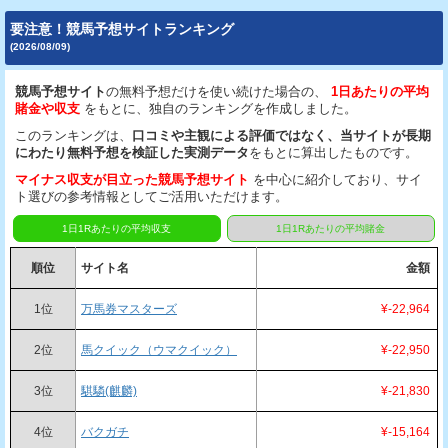
要注意！競馬予想サイトランキング
(2026/08/09)
競馬予想サイト
の無料予想だけを使い続けた場合の、
1日あたりの平均
賭金や収支
をもとに、独自のランキングを作成しました。
このランキングは、
口コミや主観による評価ではなく、当サイトが長期
にわたり無料予想を検証した実測データ
をもとに算出したものです。
マイナス収支が目立った競馬予想サイト
を中心に紹介しており、サイ
ト選びの参考情報としてご活用いただけます。
1日1Rあたりの平均収支
1日1Rあたりの平均賭金
順位
サイト名
金額
1位
万馬券マスターズ
¥-22,964
2位
馬クイック（ウマクイック）
¥-22,950
3位
騏驎(麒麟)
¥-21,830
4位
バクガチ
¥-15,164