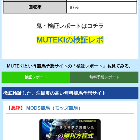
回収率
67%
鬼・検証レポートはコチラ
↓ ↓
MUTEKIの検証レポ
MUTEKIという競馬予想サイトの「
検証レポート
」も見てみる。
検証レポート
無料予想レポート
徹底検証した、注目度の高い無料競馬予想サイト
【悪評】
MODS競馬（モッズ競馬）