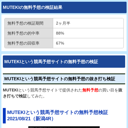
MUTEKIの無料予想の検証結果
無料予想の検証期間
2ヶ月半
無料予想の的中率
88%
無料予想の回収率
67%
MUTEKIという競馬予想サイトの無料予想の検証
MUTEKIという競馬予想サイトの無料予想の抜き打ち検証
MUTEKI
という競馬予想サイトで提供された
無料予想
の買い目を
抜
き打ちで検証
してみた。
MUTEKIという競馬予想サイトの無料予想検証
2021/08/21（新潟4R）