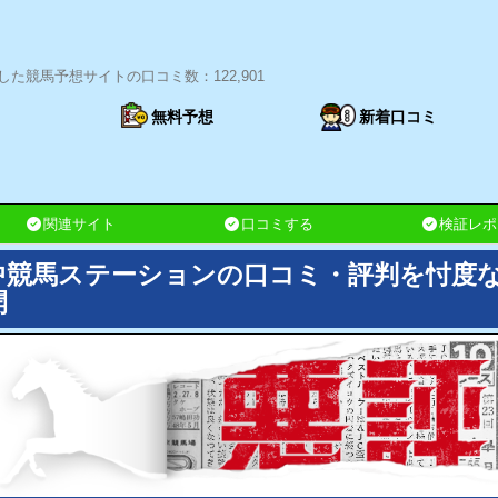
した競馬予想サイトの口コミ数：122,901
ト
無料予想
新着口コミ
関連サイト
口コミする
検証レポ
中競馬ステーションの口コミ・評判を忖度
開