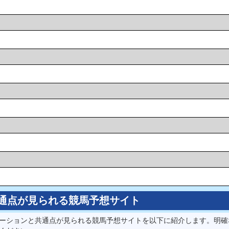
通点が見られる競馬予想サイト
ーションと共通点が見られる競馬予想サイトを以下に紹介します。明確