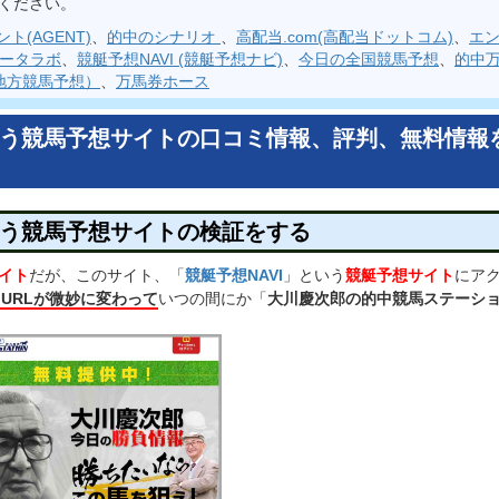
ください。
ト(AGENT)
、
的中のシナリオ
、
高配当.com(高配当ドットコム)
、
エ
ータラボ
、
競艇予想NAVI (競艇予想ナビ)
、
今日の全国競馬予想
、
的中万
地方競馬予想）
、
万馬券ホース
う競馬予想サイトの口コミ情報、評判、無料情報
う競馬予想サイトの検証をする
イト
だが、このサイト、「
競艇予想NAVI
」という
競艇予想サイト
にア
URLが微妙に変わって
いつの間にか「
大川慶次郎の的中競馬ステーシ