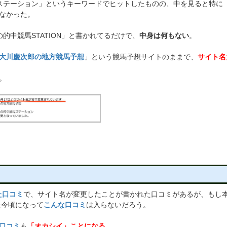
ステーション」というキーワードでヒットしたものの、中を見ると特に
なかった。
的中競馬STATION」と書かれてるだけで、
中身は何もない
。
大川慶次郎の地方競馬予想
」という競馬予想サイトのままで、
サイト名
。
た口コミ
で、サイト名が変更したことが書かれた口コミがあるが、もし
た今頃になって
こんな口コミ
は入らないだろう。
口コミ
も
「オカシイ」ことになる
。