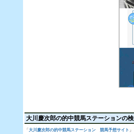
大川慶次郎の的中競馬ステーションの検
「
大川慶次郎の的中競馬ステーション 競馬予想サイト
」