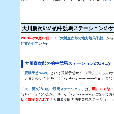
大川慶次郎の的中競馬ステーションのサ
2019年の6月17日
より「
大川慶次郎の地方競馬予想
」から
に
書かれていた
が…
大川慶次郎の的中競馬ステーションのURLが「kyo
「
競艇予想NAVI
」という競艇予想サイト
(閉鎖してる)
のサ
ーション
のサイトURLは「
kyotei-yosou-navi
1
.jp
」とな
「
大川慶次郎の的中競馬ステーション
」は、
既に亡くなっ
想サイト」なのだが、URLが「kyotei-yosou」になって
いう数字を入れて
「大川慶次郎の的中競馬ステーション」