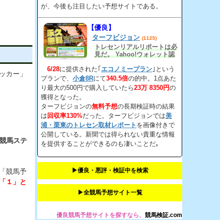
が、今後も注目したい予想サイトである。
【優良】
ターフビジョン
(1125)
トレセンリアルリポートは必
見だ。 Yahoo!ウォレット認
定されてている。
6/28
に提供された｢
エコノミープラン
｣という
ッカー」
プランで、
小倉8R
にて
340.5倍
の的中。1点あた
り最大の500円で購入していたら
23万 8350円
の
獲得となった。
ターフビジョンの
無料予想
の長期検証時の結果
は
回収率130%
だった。ターフビジョンでは
美
浦・栗東のトレセン取材レポート
を画像付きで
公開している。新聞では得られない貴重な情報
競馬ステ
を提供することができるのも凄いことだ｡
▶︎優良・悪評・検証中を検索
「競馬予
「１」と
▶︎全競馬予想サイト一覧
優良競馬予想サイトを探すなら、
競馬検証.com