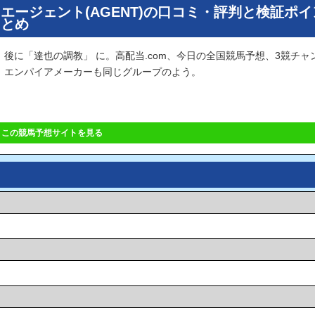
エージェント(AGENT)の⼝コミ・評判と検証ポ
とめ
後に「達也の調教」 に。高配当.com、今日の全国競馬予想、3競チャ
エンパイアメーカーも同じグループのよう。
この競馬予想サイトを見る