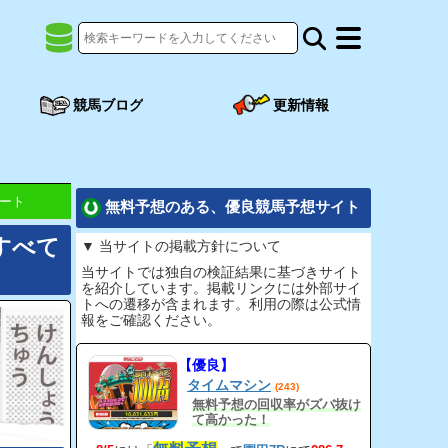
競馬ブログ
更新情報
ート
無料予想のある、優良競馬予想サイト
すべて
▼ 当サイトの掲載方針について
当サイトでは独自の検証結果に基づきサイト
を紹介しています。掲載リンクには外部サイ
トへの遷移が含まれます。利用の際は公式情
報をご確認ください。
【優良】
タイムマシン
(243)
無料予想の回収率がズバ抜け
て高かった！
3ヶ月かけた無料予想検証