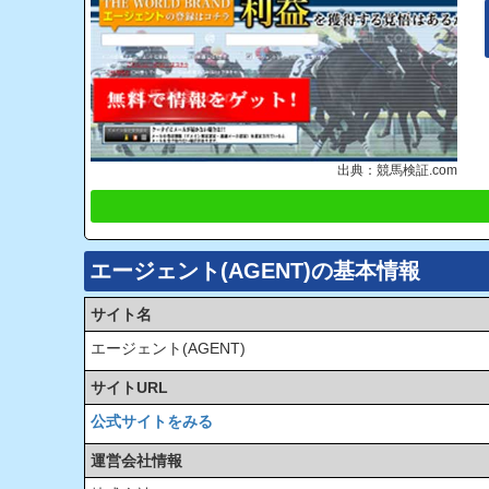
出典：競馬検証.com
エージェント(AGENT)の基本情報
サイト名
エージェント(AGENT)
サイトURL
公式サイトをみる
運営会社情報