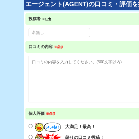
エージェント(AGENT)の口コミ・評価
投稿者
※任意
口コミの内容
※必須
個人評価
※必須
大満足！最高！
怒りの口コミ投稿！