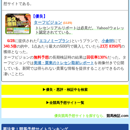
想サイトである。
【優良】
ターフビジョン
(1125)
トレセンリアルリポートは必見だ。 Yahoo!ウォレッ
ト認定されてている。
6/28
に提供された｢
エコノミープラン
｣というプランで、
小倉8R
にて
340.5倍
の的中。1点あたり最大の500円で購入していたら
23万 8350円
の
獲得となった。
ターフビジョンの
無料予想
の長期検証時の結果は
回収率130%
だった。タ
ーフビジョンでは
美浦・栗東のトレセン取材レポート
を画像付きで公開
している。新聞では得られない貴重な情報を提供することができるのも
凄いことだ｡
▶︎優良・悪評・検証中を検索
▶︎全競馬予想サイト一覧
優良競馬予想サイトを探すなら、
競馬検証.com
要注意！競馬予想サイトランキング