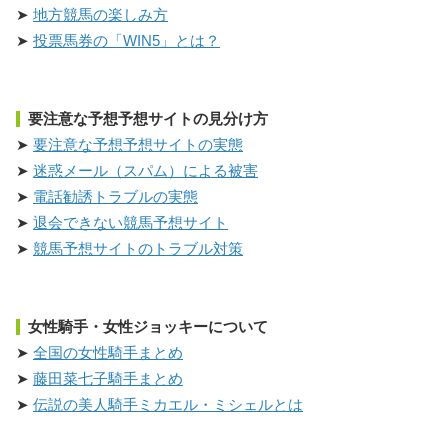
地方競馬の楽しみ方
投票馬券の「WIN5」とは？
要注意な予想予想サイトの見分け方
要注意な予想予想サイトの実態
迷惑メール（スパム）による被害
電話勧誘トラブルの実態
退会できない競馬予想サイト
競馬予想サイトのトラブル対策
女性騎手・女性ジョッキーについて
全国の女性騎手まとめ
藤田菜七子騎手まとめ
伝説の美人騎手ミカエル・ミシェルとは