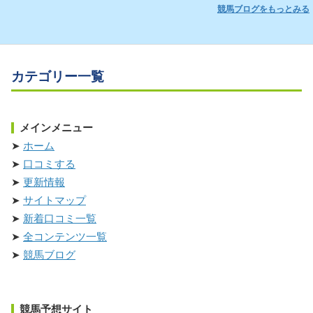
競馬ブログをもっとみる
カテゴリー一覧
メインメニュー
ホーム
口コミする
更新情報
サイトマップ
新着口コミ一覧
全コンテンツ一覧
競馬ブログ
競馬予想サイト