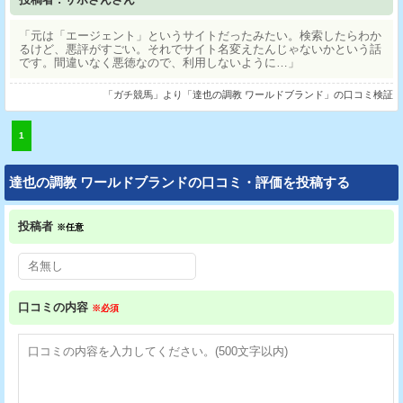
「元は「エージェント」というサイトだったみたい。検索したらわか
るけど、悪評がすごい。それでサイト名変えたんじゃないかという話
です。間違いなく悪徳なので、利用しないように…」
「ガチ競馬」より「達也の調教 ワールドブランド」の口コミ検証
1
達也の調教 ワールドブランドの口コミ・評価を投稿する
投稿者
※任意
口コミの内容
※必須