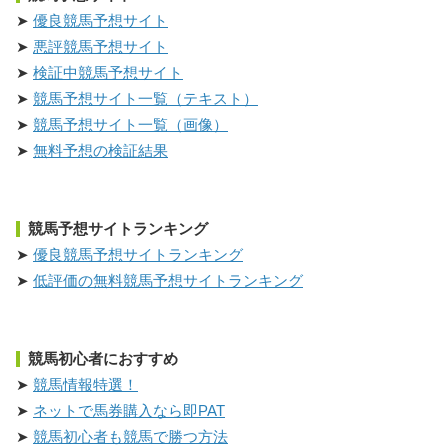
優良競馬予想サイト
悪評競馬予想サイト
検証中競馬予想サイト
競馬予想サイト一覧（テキスト）
競馬予想サイト一覧（画像）
無料予想の検証結果
競馬予想サイトランキング
優良競馬予想サイトランキング
低評価の無料競馬予想サイトランキング
競馬初心者におすすめ
競馬情報特選！
ネットで馬券購入なら即PAT
競馬初心者も競馬で勝つ方法