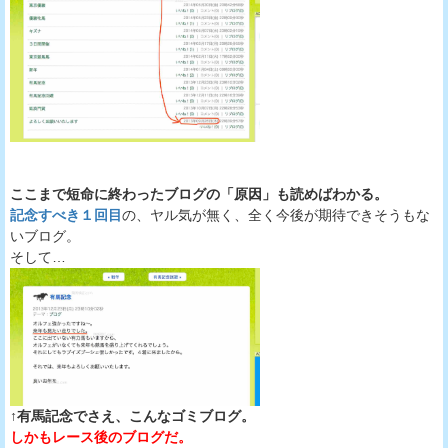
ここまで短命に終わったブログの「原因」も読めばわかる。
記念すべき１回目
の、ヤル気が無く、全く今後が期待できそうもな
いブログ。
そして…
↑有馬記念でさえ、こんなゴミブログ。
しかもレース後のブログだ。