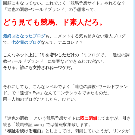
回顧にもなってない。これでよく「競馬予想サイト」やれるな？
「達也の調教~ワールドブランド」の予想家って、
どう見ても競馬、ド素人だろ。
最終回となったブログ
も、コメントする気も起きない素人ブログ
で、
七夕賞のブログ
なんて、ナニコレ？？
こんな
ネット上にゴミを増やしただけ
のゴミブログで、「達也の調
教~ワールドブランド」に集客などできるわけがない。
そりゃ、誰にも支持されねーワケだ。
それにしても、こんなレベルでよく「達也の調教~ワールドブラン
ド」で「達也's Eye」なんてコンテンツをできたものだ。
同一人物のブログだとしたら、ひどい。
「達也の調教 」という競馬予想サイトは
既に閉鎖
してますが、引き
続き「競馬検証.com」では情報収集致します。
「
検証を続ける理由
」としましては、閉鎖していようが、リンクが