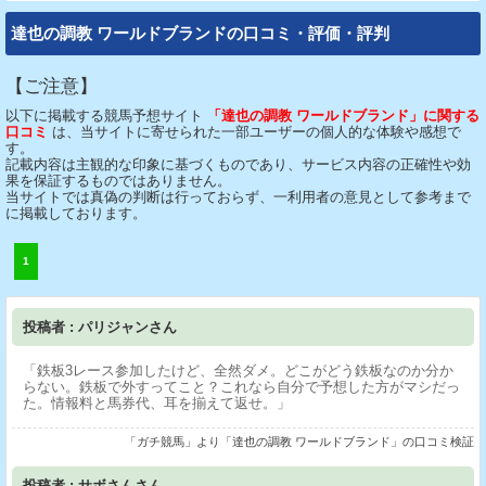
達也の調教 ワールドブランドの口コミ・評価・評判
【ご注意】
以下に掲載する競馬予想サイト
「達也の調教 ワールドブランド」に関する
口コミ
は、当サイトに寄せられた一部ユーザーの個人的な体験や感想で
す。
記載内容は主観的な印象に基づくものであり、サービス内容の正確性や効
果を保証するものではありません。
当サイトでは真偽の判断は行っておらず、一利用者の意見として参考まで
に掲載しております。
1
投稿者 : パリジャンさん
「鉄板3レース参加したけど、全然ダメ。どこがどう鉄板なのか分か
らない。鉄板で外すってこと？これなら自分で予想した方がマシだっ
た。情報料と馬券代、耳を揃えて返せ。」
「ガチ競馬」より「達也の調教 ワールドブランド」の口コミ検証
投稿者 : サボさんさん