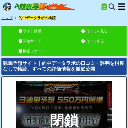
トップ
＞
的中データラボの検証
サイト情報
口コミを見る
関連サイト
口コミする
検証レポート
競馬予想サイト｜的中データラボの口コミ・評判を忖度
なしで検証。すべての評価情報を徹底公開
閉鎖