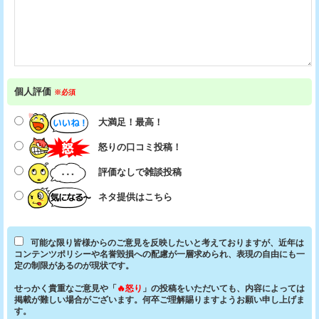
個人評価
※必須
大満足！最高！
怒りの口コミ投稿！
評価なしで雑談投稿
ネタ提供はこちら
可能な限り皆様からのご意見を反映したいと考えておりますが、近年は
コンテンツポリシーや名誉毀損への配慮が一層求められ、表現の自由にも一
定の制限があるのが現状です。
せっかく貴重なご意見や「
🔥怒り
」の投稿をいただいても、内容によっては
掲載が難しい場合がございます。何卒ご理解賜りますようお願い申し上げま
す。