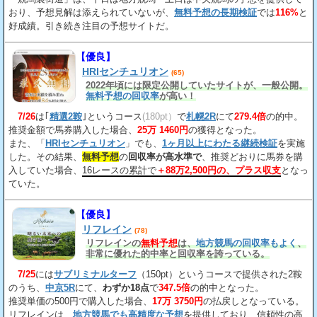
おり、予想見解は添えられていないが、
無料予想の長期検証
では
116%
と
好成績。引き続き注目の予想サイトだ。
【優良】
HRIセンチュリオン
(65)
2022年頃には限定公開していたサイトが、一般公開。
無料予想の回収率
が高い！
7/26
は｢
精選2鞍
｣というコース
(180pt）
で
札幌2R
にて
279.4倍
の的中。
推奨金額で馬券購入した場合、
25万 1460円
の獲得となった。
また、「
HRIセンチュリオン
」でも、
1ヶ月以上にわたる継続検証
を実施
した。その結果、
無料予想
の
回収率が高水準で
、推奨どおりに馬券を購
入していた場合、
16レースの累計で
＋88万2,500円の、プラス収支
となっ
ていた。
【優良】
リフレイン
(78)
リフレインの
無料予想
は、
地方競馬の回収率もよく
、
非常に優れた的中率と回収率を誇っている。
7/25
には
サブリミナルターフ
（150pt）というコースで提供された2鞍
のうち、
中京5R
にて、
わずか18点
で
347.5倍
の的中となった。
推奨単価の500円で購入した場合、
17万 3750円
の払戻しとなっている。
リフレインは、
地方競馬でも高精度な予想
を提供しており、信頼性の高