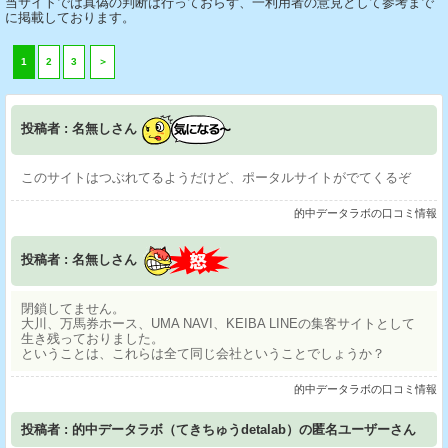
当サイトでは真偽の判断は行っておらず、一利用者の意見として参考まで
に掲載しております。
1
2
3
＞
投稿者 : 名無しさん
このサイトはつぶれてるようだけど、ポータルサイトがでてくるぞ
的中データラボの口コミ情報
投稿者 : 名無しさん
閉鎖してません。
大川、万馬券ホース、UMA NAVI、KEIBA LINEの集客サイトとして
生き残っておりました。
ということは、これらは全て同じ会社ということでしょうか？
的中データラボの口コミ情報
投稿者 : 的中データラボ（てきちゅうdetalab）の匿名ユーザーさん