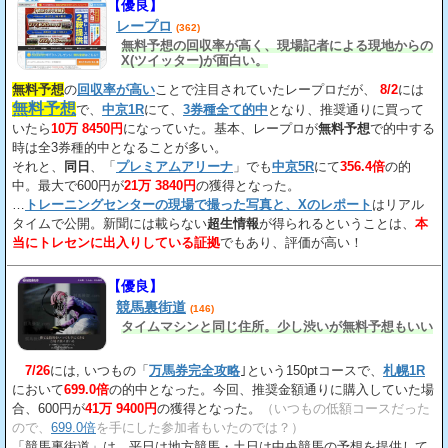
【優良】
レープロ
(362)
無料予想の回収率が高く、現場記者による現地からの
X(ツイッター)が面白い。
無料予想
の
回収率が高い
ことで注目されていたレープロだが、
8/2
には
無料予想
で、
中京1R
にて、
3券種全て的中
となり、推奨通りに買って
いたら
10万 8450円
になっていた。基本、レープロが
無料予想
で的中する
時は全3券種的中となることが多い。
それと、
同日
、「
プレミアムアリーナ
」でも
中京5R
にて
356.4倍
の的
中。最大で600円が
21万 3840円
の獲得となった。
…
トレーニングセンターの現場で撮った写真と、Xのレポート
はリアル
タイムで公開。新聞には載らない
超生情報
が得られるということは、
本
当にトレセンに出入りしている証拠
でもあり、評価が高い！
【優良】
競馬裏街道
(146)
タイムマシンと同じ住所。少し渋いが無料予想もいい
7/26
には, いつもの「
万馬券完全攻略
｣という150ptコースで、
札幌1R
において
699.0倍
の的中となった。今回、推奨金額通りに購入していた場
合、600円が
41万 9400円
の獲得となった。
（いつもの低額コースだった
ので、
699.0倍
を手にした参加者もいたのでは？）
「競馬裏街道」は、平日は地方競馬・土日は中央競馬の予想を提供して