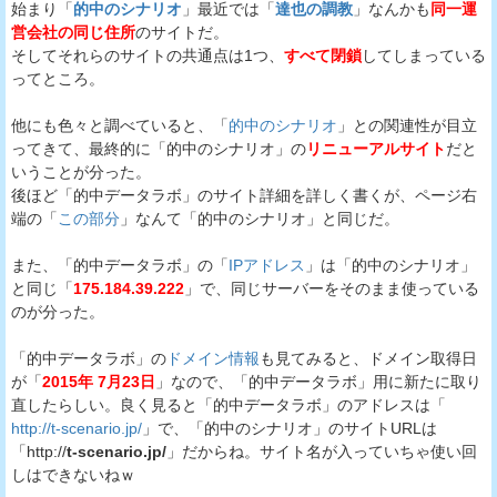
始まり「
的中のシナリオ
」最近では「
達也の調教
」なんかも
同一運
営会社の同じ住所
のサイトだ。
そしてそれらのサイトの共通点は1つ、
すべて閉鎖
してしまっている
ってところ。
他にも色々と調べていると、「
的中のシナリオ
」との関連性が目立
ってきて、最終的に「的中のシナリオ」の
リニューアルサイト
だと
いうことが分った。
後ほど「的中データラボ」のサイト詳細を詳しく書くが、ページ右
端の「
この部分
」なんて「的中のシナリオ」と同じだ。
また、「的中データラボ」の「
IPアドレス
」は「的中のシナリオ」
と同じ「
175.184.39.222
」で、同じサーバーをそのまま使っている
のが分った。
「的中データラボ」の
ドメイン情報
も見てみると、ドメイン取得日
が「
2015年 7月23日
」なので、「的中データラボ」用に新たに取り
直したらしい。良く見ると「的中データラボ」のアドレスは「
http://t-scenario.jp/
」で、「的中のシナリオ」のサイトURLは
「http://
t-scenario.jp/
」だからね。サイト名が入っていちゃ使い回
しはできないねｗ