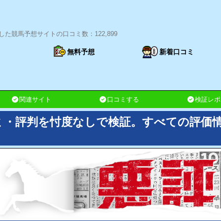
した競馬予想サイトの口コミ数：122,899
ト
無料予想
新着口コミ
関連サイト
口コミする
検証レポ
ミ・評判を忖度なしで検証。すべての評価