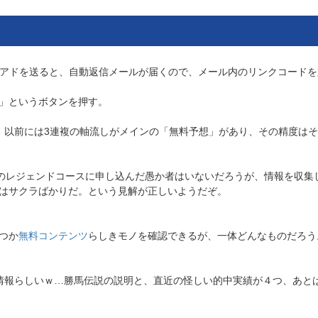
アドを送ると、自動返信メールが届くので、メール内のリンクコードを
」というボタンを押す。
、以前には3連複の軸流しがメインの「無料予想」があり、その精度は
万のレジェンドコースに申し込んだ愚か者はいないだろうが、情報を収集
はサクラばかりだ。という見解が正しいようだぞ。
つか
無料コンテンツ
らしきモノを確認できるが、一体どんなものだろう
情報らしいｗ…勝馬伝説の説明と、直近の怪しい的中実績が４つ、あと