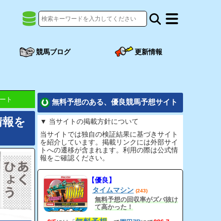
競馬ブログ
更新情報
ート
無料予想のある、優良競馬予想サイト
情報を
▼ 当サイトの掲載方針について
当サイトでは独自の検証結果に基づきサイト
を紹介しています。掲載リンクには外部サイ
トへの遷移が含まれます。利用の際は公式情
報をご確認ください。
【優良】
タイムマシン
(243)
無料予想の回収率がズバ抜け
て高かった！
3ヶ月かけた無料予想検証