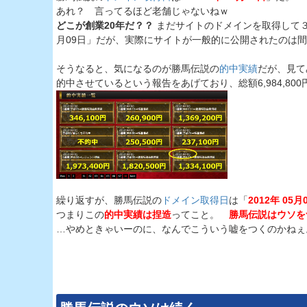
あれ？ 言ってるほど老舗じゃないねｗ
どこが創業20年だ？？
まだサイトのドメインを取得して３
月09日」だが、実際にサイトが一般的に公開されたのは
そうなると、気になるのが勝馬伝説の
的中実績
だが、見て
的中させているという報告をあげており、総額6,984,80
繰り返すが、勝馬伝説の
ドメイン取得日
は「
2012年 05月
つまりこの
的中実績は捏造
ってこと。
勝馬伝説はウソを
…やめときゃいーのに、なんでこういう嘘をつくのかねぇ