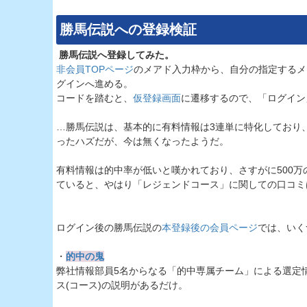
勝馬伝説
への登録検証
勝馬伝説へ登録してみた。
非会員TOPページ
のメアド入力枠から、自分の指定するメ
グインへ進める。
コードを踏むと、
仮登録画面
に遷移するので、「ログイン
…勝馬伝説は、基本的に有料情報は3連単に特化しており
ったハズだが、今は無くなったようだ。
有料情報は的中率が低いと嘆かれており、さすがに500
ていると、やはり「レジェンドコース」に関しての口コミ
ログイン後の勝馬伝説の
本登録後の会員ページ
では、いく
・
的中の鬼
弊社情報部員5名からなる「的中専属チーム」による選定
ス(コース)の説明があるだけ。