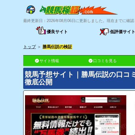
最終更新日：2026年08月06日に更新しました。現在までに確認
優良サイト
低評価サイ
トップ
＞
勝馬伝説の検証
サイト情報
口コミを見る
競馬予想サイト｜勝馬伝説の口コ
徹底公開