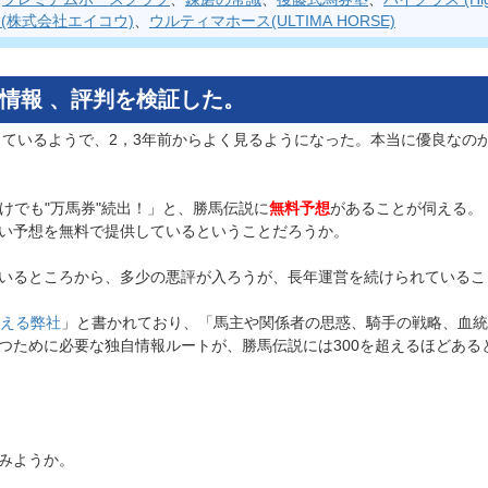
U (株式会社エイコウ)
、
ウルティマホース(ULTIMA HORSE)
情報
、
評判
を
検証
した。
ているようで、2，3年前からよく見るようになった。本当に優良なの
けでも"万馬券"続出！」と、勝馬伝説に
無料予想
があることが伺える。
い予想を無料で提供しているということだろうか。
いるところから、多少の悪評が入ろうが、長年運営を続けられているこ
超える弊社
」と書かれており、「馬主や関係者の思惑、騎手の戦略、血統
つために必要な独自情報ルートが、勝馬伝説には300を超えるほどある
みようか。