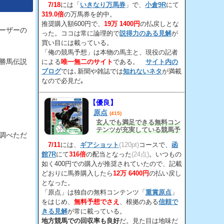
7/18
には「
いきなり万馬券
」で、
小倉9R
にて
319.0倍
の万馬券を的中。
推奨購入額600円で、
19万 1400円
の払戻しとな
ーザーの
った。ココは常に論理的で
説得力のある見解
が
買い目には載っている。
「俺の競馬予想」は本物の馬主と、現役の記者
勝馬伝説
による
唯一無二のサイト
である。
サイト内の
ブログ
では､新聞や雑誌では
知れないネタ
が満載
なので必見だ｡
【優良】
原点
(415)
玄人でも満足できる無料コン
テンツが充実している競馬予
調べただ
想サイト。提供される予想に
7/11
には、
ギアショット
も読み応えのある納得の見解
(120pt)
コースで、
函
が載っている。
館7R
にて
316倍
の配当となった
(24点)
。いつもの
如く400円での購入が推奨されていたので、記載
どおりに馬券購入したら
12万 6400円
の払い戻し
となった。
「原点」は独自の無料コンテンツ「
重賞原点
」
をはじめ、
無料予想でさえ
、根拠のある
信頼で
きる見解
が常に載っている。
地方競馬での回収率も良好
だ。見た目は地味だ