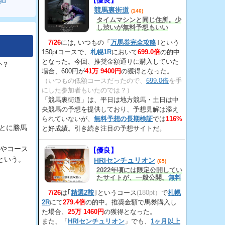
【優良】
競馬裏街道
(146)
タイムマシンと同じ住所。少
し渋いが無料予想もいい
7/26
には, いつもの「
万馬券完全攻略
｣という
150ptコースで、
札幌1R
において
699.0倍
の的中
となった。今回、推奨金額通りに購入していた
か？
場合、600円が
41万 9400円
の獲得となった。
（いつもの低額コースだったので、
699.0倍
を手
にした参加者もいたのでは？）
「競馬裏街道」は、平日は地方競馬・土日は中
央競馬の予想を提供しており、予想見解は添え
られていないが、
無料予想の長期検証
では
116%
とに勝馬
と好成績。引き続き注目の予想サイトだ。
やコース
【優良】
という。
HRIセンチュリオン
(65)
2022年頃には限定公開してい
たサイトが、一般公開。
無料
予想の回収率
が高い！
7/26
は｢
精選2鞍
｣というコース
(180pt）
で
札幌
2R
にて
279.4倍
の的中。推奨金額で馬券購入し
た場合、
25万 1460円
の獲得となった。
また、「
HRIセンチュリオン
」でも、
1ヶ月以上