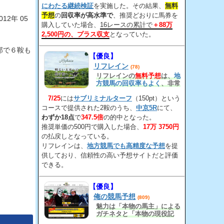
にわたる継続検証
を実施した。その結果、
無料
予想
の
回収率が高水準で
、推奨どおりに馬券を
2年 05
購入していた場合、
16レースの累計で
＋88万
2,500円の、プラス収支
となっていた。
部で６鞍も
【優良】
リフレイン
(78)
リフレインの
無料予想
は、
地
方競馬の回収率もよく
、非常
に優れた的中率と回収率を誇
7/25
には
サブリミナルターフ
っている。
（150pt）という
コースで提供された2鞍のうち、
中京5R
にて、
わずか18点
で
347.5倍
の的中となった。
推奨単価の500円で購入した場合、
17万 3750円
の払戻しとなっている。
リフレインは、
地方競馬でも高精度な予想
を提
供しており、信頼性の高い予想サイトだと評価
できる。
【優良】
俺の競馬予想
(809)
魅力は「本物の馬主」による
ガチネタと「本物の現役記
者」のガチ内部情報だ！