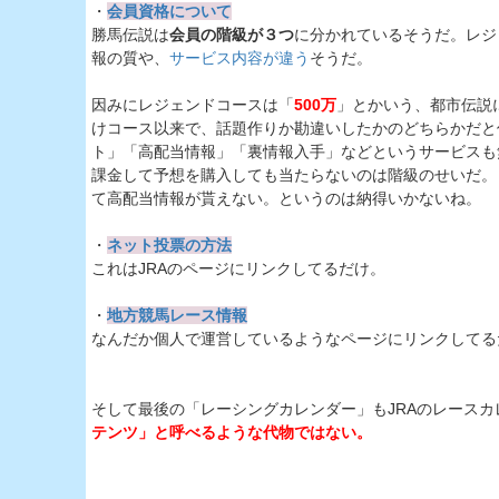
・
会員資格について
勝馬伝説は
会員の階級が３つ
に分かれているそうだ。レジ
報の質や、
サービス内容が違う
そうだ。
因みにレジェンドコースは「
500万
」とかいう、都市伝説
けコース以来で、話題作りか勘違いしたかのどちらかだと
ト」「高配当情報」「裏情報入手」などというサービスも
課金して予想を購入しても当たらないのは階級のせいだ。
て高配当情報が貰えない。というのは納得いかないね。
・
ネット投票の方法
これはJRAのページにリンクしてるだけ。
・
地方競馬レース情報
なんだか個人で運営しているようなページにリンクしてる
そして最後の「レーシングカレンダー」もJRAのレースカ
テンツ」と呼べるような代物ではない。