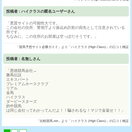
投稿者 : ハイクラスの匿名ユーザーさん
「悪質サイトの可能性大です。
この会社の住所、警視庁より振込め詐欺の宛先として注意されている
所です。
ちなみに、この住所のお部屋は空っぽだそうです。」
「競馬予想サイト必勝ガイド」より「ハイクラス (High Class)」の口コミ検証
投稿者 : 名無しさん
「悪徳競馬会社→
勝馬伝説
エキスパート
プレミアムホースクラブ
リアル
金馬
ハイクラス
ダービースターズ
的中競馬
は同じ会社ってわかってんだよ！！騙されるな！マジで金返せ！！」
「比較競馬.net」より「ハイクラス (High Class)」の口コミ検証