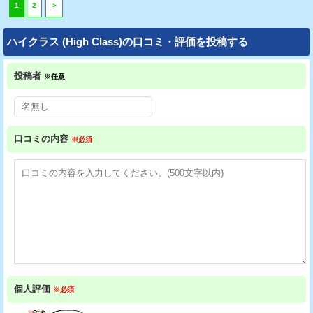
1
2
＞
ハイクラス (High Class)の口コミ・評価を投稿する
投稿者
※任意
口コミの内容
※必須
個人評価
※必須