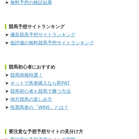
無料予想の検証結果
競馬予想サイトランキング
優良競馬予想サイトランキング
低評価の無料競馬予想サイトランキング
競馬初心者におすすめ
競馬情報特選！
ネットで馬券購入なら即PAT
競馬初心者も競馬で勝つ方法
地方競馬の楽しみ方
投票馬券の「WIN5」とは？
要注意な予想予想サイトの見分け方