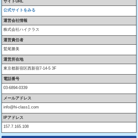
サイトURL
公式サイトをみる
運営会社情報
株式会社ハイクラス
運営責任者
鷲尾勝美
運営所在地
東京都新宿区西新宿7-14-5 3F
電話番号
03-6894-0339
メールアドレス
info@hi-class1.com
IPアドレス
157.7.165.108