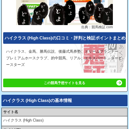
出典：競馬検証.com
ハイクラス (High Class)の⼝コミ・評判と検証ポイントまとめ
ハイクラス、金馬、勝馬伝説、後藤式馬券塾、ドリームプランナー、
プレミアムホースクラブ、的中競馬、リアル、エキスパート、ダービ
ースターズ
この競馬予想サイトを見る
ハイクラス (High Class)の基本情報
サイト名
ハイクラス (High Class)