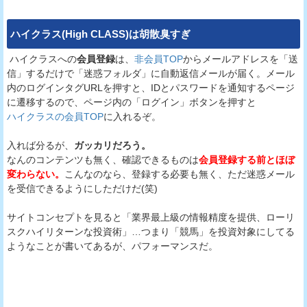
ハイクラス(High CLASS)
は胡散臭すぎ
ハイクラスへの
会員登録
は、
非会員TOP
からメールアドレスを「送
信」するだけで「迷惑フォルダ」に自動返信メールが届く。メール
内のログインタグURLを押すと、IDとパスワードを通知するページ
に遷移するので、ページ内の「ログイン」ボタンを押すと
ハイクラスの会員TOP
に入れるぞ。
入れば分るが、
ガッカリだろう。
なんのコンテンツも無く、確認できるものは
会員登録する前とほぼ
変わらない。
こんなのなら、登録する必要も無く、ただ迷惑メール
を受信できるようにしただけだ(笑)
サイトコンセプトを見ると「業界最上級の情報精度を提供、ローリ
スクハイリターンな投資術」…つまり「競馬」を投資対象にしてる
ようなことが書いてあるが、パフォーマンスだ。