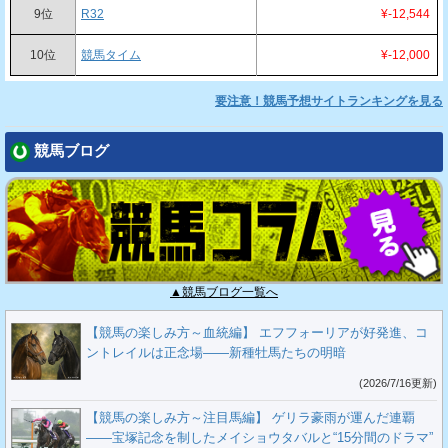
9位
R32
¥-12,544
10位
競馬タイム
¥-12,000
要注意！競馬予想サイトランキングを見る
競馬ブログ
▲競馬ブログ一覧へ
【競馬の楽しみ方～血統編】 エフフォーリアが好発進、コ
ントレイルは正念場――新種牡馬たちの明暗
(2026/7/16更新)
【競馬の楽しみ方～注目馬編】 ゲリラ豪雨が運んだ連覇
――宝塚記念を制したメイショウタバルと“15分間のドラマ”