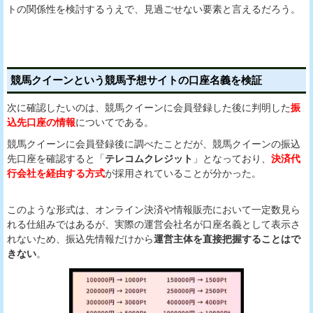
トの関係性を検討するうえで、見過ごせない要素と言えるだろう。
競馬クイーンという競馬予想サイトの口座名義を検証
次に確認したいのは、競馬クイーンに会員登録した後に判明した
振
込先口座の情報
についてである。
競馬クイーンに会員登録後に調べたことだが、競馬クイーンの振込
先口座を確認すると「
テレコムクレジット
」となっており、
決済代
行会社を経由する方式
が採用されていることが分かった。
このような形式は、オンライン決済や情報販売において一定数見ら
れる仕組みではあるが、実際の運営会社名が口座名義として表示さ
れないため、振込先情報だけから
運営主体を直接把握することはで
きない
。