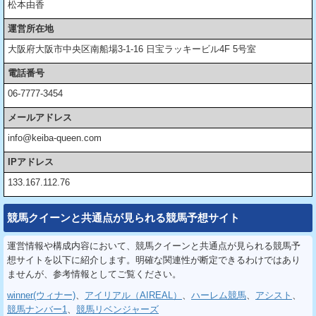
松本由香
運営所在地
大阪府大阪市中央区南船場3-1-16 日宝ラッキービル4F 5号室
電話番号
06-7777-3454
メールアドレス
info@keiba-queen.com
IPアドレス
133.167.112.76
競馬クイーンと共通点が見られる競馬予想サイト
運営情報や構成内容において、競馬クイーンと共通点が見られる競馬予
想サイトを以下に紹介します。明確な関連性が断定できるわけではあり
ませんが、参考情報としてご覧ください。
winner(ウィナー)
、
アイリアル（AIREAL）
、
ハーレム競馬
、
アシスト
、
競馬ナンバー1
、
競馬リベンジャーズ