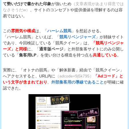
て勢いだけで書かれた印象
が強いため
（文章表現があまり得意では
なさそうだw）
、サイトのコンセプトや提供価値を理解するのは容
易ではない。
この
雰囲気や構成
は、「
ハーレム競馬
」を想起させる。
「ハーレム競馬」といえば、「
競馬リベンジャーズ
」が姉妹サイト
であり、今回検証している「競馬クイーン」は、
「競馬リベンジャ
ーズ」と同様
に、「
通常版ページ
」と外部集客サイトにのみ公開し
ている「
集客用LP
」を使い分ける構造を持つ点も
共通している
。
実際に、「オトナの競馬」や「解体新書」経由で「競馬クイーン」
へアクセスすると、URL内に
（adcode=9j5k795）
「Adコード」と
いう文字が含まれており
、
外部集客用の導線であること
が明確に確
認できた。