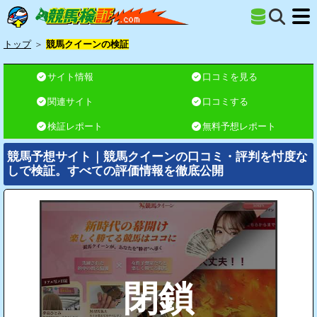
トップ
＞
競馬クイーンの検証
サイト情報
口コミを見る
関連サイト
口コミする
検証レポート
無料予想レポート
競馬予想サイト｜競馬クイーンの口コミ・評判を忖度な
しで検証。すべての評価情報を徹底公開
閉鎖