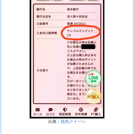
出典：
競馬クイーン