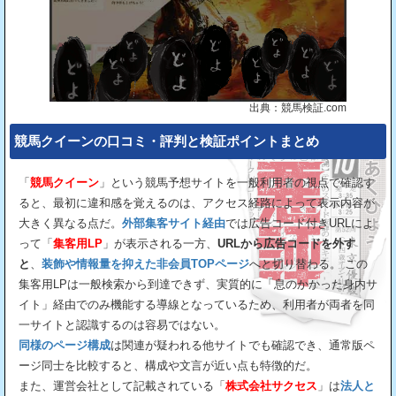
出典：競馬検証.com
競馬クイーンの⼝コミ・評判と検証ポイントまとめ
「
競馬クイーン
」という競馬予想サイトを一般利用者の視点で確認す
ると、最初に違和感を覚えるのは、アクセス経路によって表示内容が
大きく異なる点だ。
外部集客サイト経由
では広告コード付きURLによ
って「
集客用LP
」が表示される一方、
URLから広告コードを外す
と
、
装飾や情報量を抑えた非会員TOPページ
へと切り替わる。 この
集客用LPは一般検索から到達できず、実質的に「息のかかった身内サ
イト」経由でのみ機能する導線となっているため、利用者が両者を同
一サイトと認識するのは容易ではない。
同様のページ構成
は関連が疑われる他サイトでも確認でき、通常版ペ
ージ同士を比較すると、構成や文言が近い点も特徴的だ。
また、運営会社として記載されている「
株式会社サクセス
」は
法人と