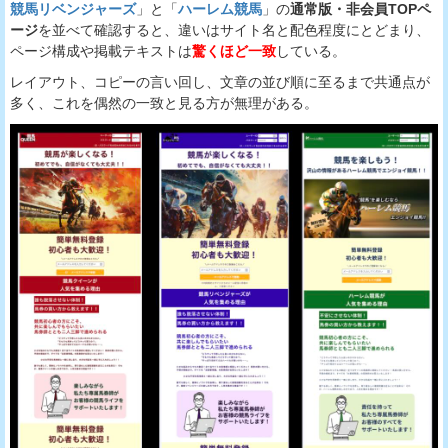
競馬リベンジャーズ
」と「
ハーレム競馬
」の
通常版・非会員TOPペ
ージ
を並べて確認すると、違いはサイト名と配色程度にとどまり、
ページ構成や掲載テキストは
驚くほど一致
している。
レイアウト、コピーの言い回し、文章の並び順に至るまで共通点が
多く、これを偶然の一致と見る方が無理がある。