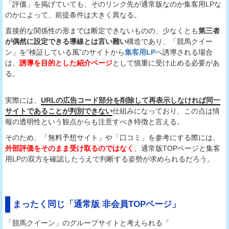
「評価」を掲げていても、そのリンク先が通常版なのか集客用LPな
のかによって、前提条件は大きく異なる。
直接的な関係性の形までは断定できないものの、少なくとも
第三者
が偶然に設定できる導線とは言い難い
構造であり、「競馬クイー
ン」を“検証している風”のサイトから
集客用LP
へ誘導される場合
は、
誘導を目的とした紹介ページ
として慎重に受け止める必要があ
る。
実際には、
URLの広告コード部分を削除して再表示しなければ同一
サイトであることが判別できない
仕組みになっており、この点は情
報の透明性という観点からも注意すべき特徴と言える。
そのため、「無料予想サイト」や「口コミ」を参考にする際には、
外部評価をそのまま受け取るのではなく
、通常版TOPページと集客
用LPの双方を確認したうえで判断する姿勢が求められるだろう。
まったく同じ「通常版 非会員TOPページ」
「競馬クイーン」のグループサイトと考えられる「