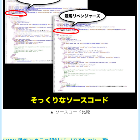
▲ ソースコード比較