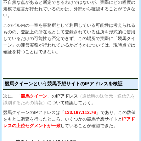
不自然な点があると断定できるわけではないが、実際にどの程度の
規模で運営が行われているのかは、外部から確認することができな
い。
このビル内の一室を事務所として利用している可能性は考えられる
ものの、登記上の所在地として登録されている住所を形式的に使用
しているだけの可能性も否定できず、この場所で実際に「競馬クイ
ーン」の運営実務が行われているかどうかについては、現時点では
確証を持つことはできない。
競馬クイーンという競馬予想サイトのIPアドレスを検証
次に、「
競馬クイーン
」の
IPアドレス
（通信時の送信元・送信先を
識別するための情報）
について確認しておく。
競馬クイーンのIPアドレスは「
133.167.112.76
」であり、この数値
をもとに調査を行ったところ、いくつかの競馬予想サイトと
IPアド
レスの上位セグメントが一致
していることが確認できた。