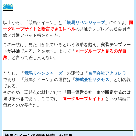
結論
以上から、「競馬クイーン」と「
競馬リベンジャーズ
」の2つは、
同
一グループサイトと断言できるレベル
の共通テンプレ／共通会員導
線／共通アセット構造だった。
この一致は、見た目が似ているという段階を超え、
実装テンプレー
トが共通
であることを示す。よって「
同一グループと見るのが自
然
」と言って差し支えない。
ただし、「
競馬リベンジャーズ
」の運営は「
合同会社アクセレラ
」
であり、「競馬クイーン」の運営は「
株式会社サクセス
」と別名義
である。
そのため、現時点の材料だけで
「同一運営会社」まで断定するのは
避けるべき
であり、ここでは
「同一グループサイト」
という結論に
留めるのが妥当だ。
競馬クイーンを情報検索した結果