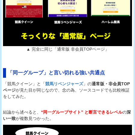
▲ 完全に同じ「通常版 非会員TOPページ」
「同一グループ」と言い切れる強い共通点
「競馬クイーン」と「
競馬リベンジャーズ
」の
通常版・非会員TOP
ページ
が見た目が同じなので、念の為、ソースコードでも比較検証
をしてみた。
結論から述べると、
“同一グループサイト” と断言できるレベル
の
深
い一致
が複数見つかった。