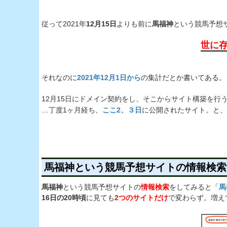
従って2021年
12月15日
よりも前に
馬福神
という競馬予想
世に
それなのに
2021年12月1日から
の集計だとか書いてある。
12月15日にドメイン契約をし、そこからサイト構築を行
…丁度1ヶ月経ち、
ここ2、３日
に公開されたサイト。と、
馬福神という競馬予想サイトの情報検索
馬福神
という競馬予想サイトの
情報検索
をしてみると「
馬
16日の20時頃
に見ても
2つのサイトだけ
で変わらず。増え