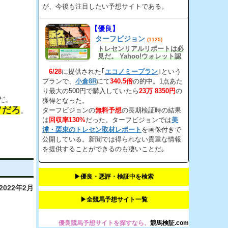
が、今後も注目したい予想サイトである。
【優良】
ターフビジョン
(1125)
トレセンリアルリポートは必
見だ。 Yahoo!ウォレット認
定されてている。
6/28
に提供された｢
エコノミープラン
｣という
プランで、
小倉8R
にて
340.5倍
の的中。1点あた
り最大の500円で購入していたら
23万 8350円
の
だ。
獲得となった。
ソだろ
。
ターフビジョンの
無料予想
の長期検証時の結果
は
回収率130%
だった。ターフビジョンでは
美
浦・栗東のトレセン取材レポート
を画像付きで
公開している。新聞では得られない貴重な情報
を提供することができるのも凄いことだ｡
▶︎優良・悪評・検証中を検索
2022年2月
▶︎全競馬予想サイト一覧
優良競馬予想サイトを探すなら、
競馬検証.com