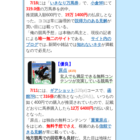
7/18
には「
いきなり万馬券
」で、
小倉9R
にて
319.0倍
の万馬券を的中。
推奨購入額600円で、
19万 1400円
の払戻しとな
った。ココは常に論理的で
説得力のある見解
が
買い目には載っている。
「俺の競馬予想」は本物の馬主と、現役の記者
による
唯一無二のサイト
である。
サイト内の
ブログ
では､新聞や雑誌では
知れないネタ
が満載
なので必見だ｡
【優良】
原点
(415)
玄人でも満足できる無料コン
テンツが充実している競馬予
想サイト。提供される予想に
7/11
には、
ギアショット
も読み応えのある納得の見解
(120pt)
コースで、
函
が載っている。
館7R
にて
316倍
の配当となった
(24点)
。いつもの
如く400円での購入が推奨されていたので、記載
どおりに馬券購入したら
12万 6400円
の払い戻し
となった。
「原点」は独自の無料コンテンツ「
重賞原点
」
をはじめ、
無料予想でさえ
、根拠のある
信頼で
きる見解
が常に載っている。
地方競馬での回収率も良好
だ。見た目は地味だ