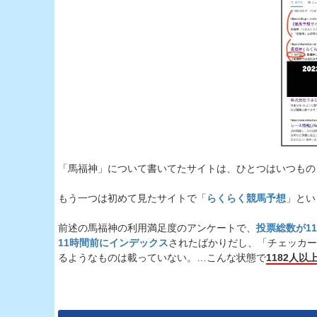
「馬福神」について書いてたサイトは、ひとつはいつもの
もう一つは初めて見たサイトで「
らくらく競馬予想
」とい
前述の馬福神の利用満足度のアンケートで、
投票総数が11
11時間前にインデックス
されたばかりだし、「チェッカー
るようなものは載っていない。…こんな状態で
1182人