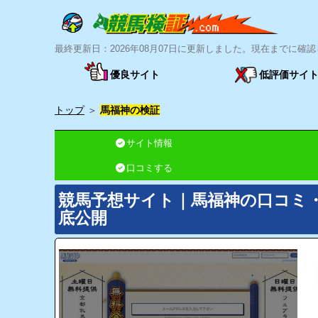
最終更新日：2026年08月07日に更新しました。現在までに確認
優良サイト
低評価サイ
トップ
＞
馬福神の検証
サイト情報
口コミする
競馬予想サイト｜馬福神の口コミ
底公開