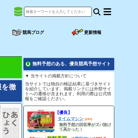
競馬ブログ
更新情報
無料予想のある、優良競馬予想サイト
▼ 当サイトの掲載方針について
当サイトでは独自の検証結果に基づきサイト
報を徹
を紹介しています。掲載リンクには外部サイ
トへの遷移が含まれます。利用の際は公式情
報をご確認ください。
【優良】
タイムマシン
(243)
無料予想の回収率がズバ抜け
て高かった！
3ヶ月かけた無料予想検証