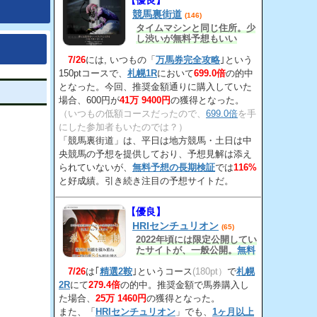
【優良】
競馬裏街道
(146)
タイムマシンと同じ住所。少
し渋いが無料予想もいい
7/26
には, いつもの「
万馬券完全攻略
｣という
150ptコースで、
札幌1R
において
699.0倍
の的中
となった。今回、推奨金額通りに購入していた
場合、600円が
41万 9400円
の獲得となった。
（いつもの低額コースだったので、
699.0倍
を手
にした参加者もいたのでは？）
「競馬裏街道」は、平日は地方競馬・土日は中
央競馬の予想を提供しており、予想見解は添え
られていないが、
無料予想の長期検証
では
116%
と好成績。引き続き注目の予想サイトだ。
【優良】
HRIセンチュリオン
(65)
2022年頃には限定公開してい
たサイトが、一般公開。
無料
予想の回収率
が高い！
7/26
は｢
精選2鞍
｣というコース
(180pt）
で
札幌
2R
にて
279.4倍
の的中。推奨金額で馬券購入し
た場合、
25万 1460円
の獲得となった。
また、「
HRIセンチュリオン
」でも、
1ヶ月以上