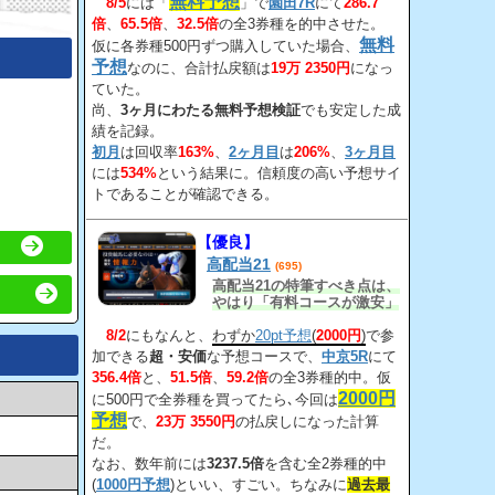
無料予想
は、1回目の回収率が163%、
8/5
には「
」で
園田7R
にて
286.7
2回目が206%、3回目が534%
倍
、
65.5倍
、
32.5倍
の全3券種を的中させた。
だ。
無料
仮に各券種500円ずつ購入していた場合、
予想
なのに、合計払戻額は
19万 2350円
になっ
ていた。
尚、
3ヶ月にわたる無料予想検証
でも安定した成
績を記録。
初月
は回収率
163%
、
2ヶ月目
は
206%
、
3ヶ月目
には
534%
という結果に。信頼度の高い予想サイ
トであることが確認できる。
【優良】
高配当21
(695)
高配当21の特筆すべき点は、
やはり「有料コースが激安」
というところだろう。
8/2
にもなんと、
わずか
20pt予想
(
2000円
)
で参
加できる
超・安価
な予想コースで、
中京5R
にて
356.4倍
と、
51.5倍
、
59.2倍
の全3券種的中。仮
2000円
に500円で全券種を買ってたら､今回は
予想
で、
23万 3550円
の払戻しになった計算
だ。
なお、数年前には
3237.5倍
を含む全2券種的中
(
1000円予想
)といい、すごい。ちなみに
過去最