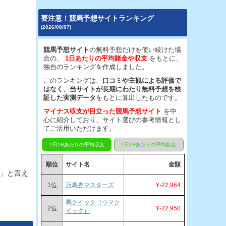
要注意！競馬予想サイトランキング
(2026/08/07)
競馬予想サイト
の無料予想だけを使い続けた場
合の、
1日あたりの平均賭金や収支
をもとに、
独自のランキングを作成しました。
このランキングは、
口コミや主観による評価で
はなく、当サイトが長期にわたり無料予想を検
証した実測データ
をもとに算出したものです。
マイナス収支が目立った競馬予想サイト
を中
心に紹介しており、サイト選びの参考情報とし
てご活用いただけます。
1日1Rあたりの平均収支
1日1Rあたりの平均賭金
順位
サイト名
金額
」と言え
1位
万馬券マスターズ
¥-22,964
馬クイック（ウマク
2位
¥-22,950
イック）