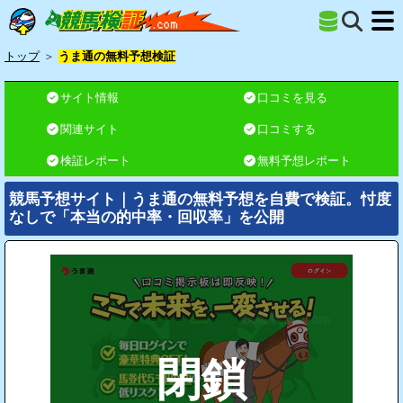
トップ
＞
うま通の無料予想検証
サイト情報
口コミを見る
関連サイト
口コミする
検証レポート
無料予想レポート
競馬予想サイト｜うま通の無料予想を自費で検証。忖度
なしで「本当の的中率・回収率」を公開
閉鎖