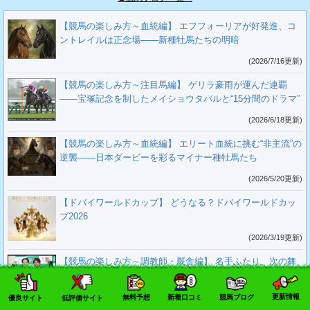
【競馬の楽しみ方～血統編】 エフフォーリアが好発進、コ
ントレイルは正念場――新種牡馬たちの明暗
(2026/7/16更新)
【競馬の楽しみ方～注目馬編】 ゲリラ豪雨が運んだ連覇
――宝塚記念を制したメイショウタバルと“15分間のドラマ”
(2026/6/18更新)
【競馬の楽しみ方～血統編】 エリート血統に挑む“非主流”の
逆襲――日本ダービーを彩るマイナー種牡馬たち
(2026/5/20更新)
【ドバイワールドカップ】 どうなる？ドバイワールドカッ
プ2026
(2026/3/19更新)
【競馬の楽しみ方～調教師・厩舎編】 名手ふたり、次の舞
台へ――和田竜二と藤岡佑介、騎手人生の区切り
(2026/2/19更新)
更新情報
無料予想
新着口コミ
競馬ブログ
優良サイト
低評価サイト