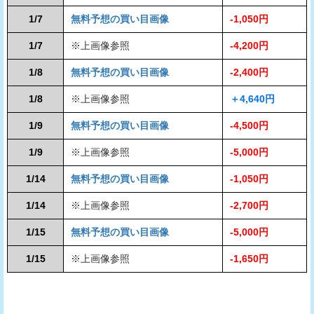
1/7
無料予想の買い目画像
-1,050円
1/7
※上画像参照
-4,200円
1/8
無料予想の買い目画像
-2,400円
1/8
※上画像参照
＋4,640円
1/9
無料予想の買い目画像
-4,500円
1/9
※上画像参照
-5,000円
1/14
無料予想の買い目画像
-1,050円
1/14
※上画像参照
-2,700円
1/15
無料予想の買い目画像
-5,000円
1/15
※上画像参照
-1,650円