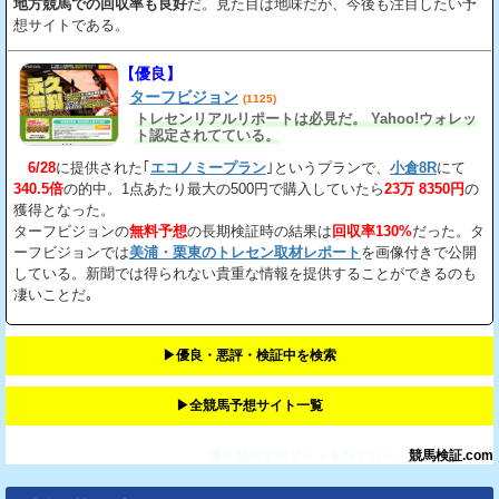
地方競馬での回収率も良好
だ。見た目は地味だが、今後も注目したい予
想サイトである。
【優良】
ターフビジョン
(1125)
トレセンリアルリポートは必見だ。 Yahoo!ウォレッ
ト認定されてている。
6/28
に提供された｢
エコノミープラン
｣というプランで、
小倉8R
にて
340.5倍
の的中。1点あたり最大の500円で購入していたら
23万 8350円
の
獲得となった。
ターフビジョンの
無料予想
の長期検証時の結果は
回収率130%
だった。タ
ーフビジョンでは
美浦・栗東のトレセン取材レポート
を画像付きで公開
している。新聞では得られない貴重な情報を提供することができるのも
凄いことだ｡
▶︎優良・悪評・検証中を検索
▶︎全競馬予想サイト一覧
優良競馬予想サイトを探すなら、
競馬検証.com