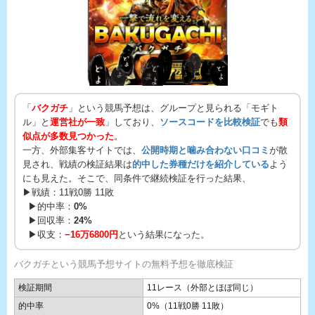
「
バクガチ
」という競馬予想は、グループと見られる「モギト
ル」と
運営社が一致
」しており、
ソースコードを比較検証
でも
類
似点が多数見つかった
。
一方、外部集客サイトでは、
公開時期と噛み合わない口コミ
が散
見され、戦績の検証結果は
的中した券種だけを紹介している
よう
にも見えた。そこで、同条件で継続検証を行った結果、
▶︎戦績：11戦0勝 11敗
▶︎的中率：
0%
▶︎回収率：
24%
▶︎収支：
−16万6800円
という結果になった。
バクガチという競馬予想サイトの無料予想を徹底検証
検証期間
11レース（外部とほぼ同じ）
的中率
0%（11戦0勝 11敗）