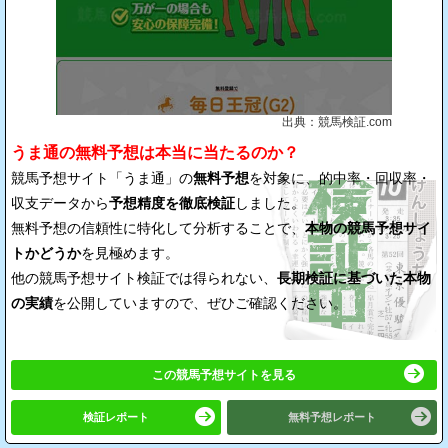
出典：競馬検証.com
うま通の無料予想は本当に当たるのか？
競馬予想サイト「うま通」の
無料予想
を対象に、的中率・回収率・
収支データから
予想精度を徹底検証
しました。
無料予想の信頼性に特化して分析することで、
本物の競馬予想サイ
トかどうか
を見極めます。
他の競馬予想サイト検証では得られない、
長期検証に基づいた本物
の実績
を公開していますので、ぜひご確認ください。
この競馬予想サイトを見る
検証レポート
無料予想レポート