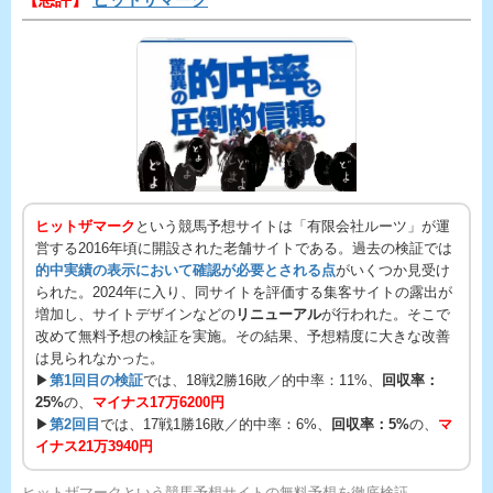
ヒットザマーク
という競馬予想サイトは「有限会社ルーツ」が運
営する2016年頃に開設された老舗サイトである。過去の検証では
的中実績の表示において確認が必要とされる点
がいくつか見受け
られた。2024年に入り、同サイトを評価する集客サイトの露出が
増加し、サイトデザインなどの
リニューアル
が行われた。そこで
改めて無料予想の検証を実施。その結果、予想精度に大きな改善
は見られなかった。
▶︎
第1回目の検証
では、18戦2勝16敗／的中率：11%、
回収率：
25%
の、
マイナス17万6200円
▶︎
第2回目
では、17戦1勝16敗／的中率：6%、
回収率：5%
の、
マ
イナス21万3940円
ヒットザマークという競馬予想サイトの無料予想を徹底検証