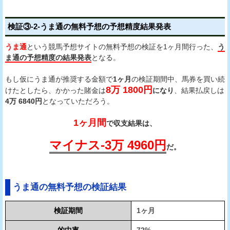
検証③-2-うま通の無料予想の予想精度結果発表
うま通
という競馬予想サイトの無料予想の検証を1ヶ月間行った、
う
ま通の予想精度の結果発表
となる。
もし仮にうま通が推奨する金額で
1ヶ月
の検証期間中、馬券を買い続
8万 1800円
けたとしたら、かかった賭金は
になり
、結果払戻しは
4万 6840円
となっていただろう。
1ヶ月間
で収支結果は、
マイナス-3万 4960円
だ。
うま通の無料予想の検証結果
検証期間
1ヶ月
的中率
72%