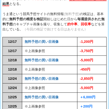
結果
となる。
うま通という競馬予想サイトの無料情報
(無料予想)
の検証は、基本
的に
無料予想の精度を検証
開始しはじめた日から
毎週提供された無
料予想
のキャプチャ画像を撮り、収集して
的中率
、
回収率
などを算
出している。
（今回の検証で抜けてる日はありません）
12/17
無料予想の買い目画像
-1,200円
12/17
※上画像参照
-3,750円
12/18
無料予想の買い目画像
-5,000円
12/18
※上画像参照
-450円
12/24
無料予想の買い目画像
-2,850円
12/24
※上画像参照
-5,000円
12/25
無料予想の買い目画像
＋6,000円
12/25
※上画像参照
＋200円