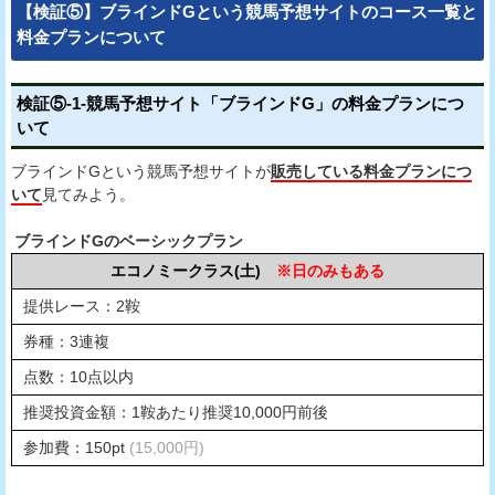
【検証⑤】ブラインドGという競馬予想サイトのコース一覧と
料金プランについて
検証⑤-1-競馬予想サイト「ブラインドG」の料金プランにつ
いて
ブラインドGという競馬予想サイトが
販売している料金プランにつ
いて
見てみよう。
ブラインドGのベーシックプラン
エコノミークラス(土)
※日のみもある
提供レース：2鞍
券種：3連複
点数：10点以内
推奨投資金額：1鞍あたり推奨10,000円前後
参加費：150pt
(15,000円)