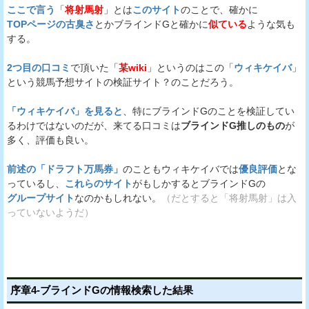
ここで言う
「
将射馬射
」とは
このサイト
のことで、確かに
TOPページの古臭さ
とかブラインドGと確かに
似ている
ような気も
する。
2つ目の口コミ
で頂いた「
某wiki
」というのはこの「
ウィキケイバ
」
という競馬予想サイトの検証サイト？のことだろう。
「ウィキケイバ」を見ると
、特にブラインドGのことを検証してい
るわけではないのだが、来てる口コミは
ブラインドG推しのもの
が
多く、評価も良い。
前述の「ドラフト万馬券」
のこともウィキケイバでは
優良評価
とな
っているし、
これらのサイト
がもしかするとブラインドGの
グループサイト
なのかもしれない。
（だとすると「将射馬射」は入
っていないようだ）
序章4-ブラインドGの情報検索した結果