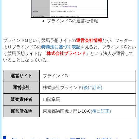
▲ ブラインドGの運営社情報
ブラインドGという競馬予想サイトの
運営会社情報
だが、フッター
よりブラインドGの
特商法に基づく表記
を見ると、ブラインドGとい
う競馬予想サイトは「
株式会社ブラインド
」という法人が運営して
いることになっている。
運営サイト
ブラインドG
運営会社
株式会社ブラインド
(後に訂正)
販売責任者
山階皐馬
運営所在地
東京都港区虎ノ門1-16-6
(後に訂正)