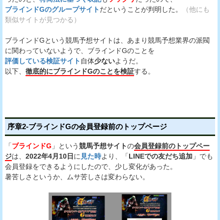
ブラインドGのグループサイト
だということが判明した。
（他にも
類似サイトが見つかる）
ブラインドGという競馬予想サイトは、あまり競馬予想業界の派閥
に関わっていないようで、ブラインドGのことを
評価している検証サイト
自体
少ない
ようだ。
以下、
徹底的にブラインドGのことを検証
する。
序章2-ブラインドGの会員登録前のトップページ
「
ブラインドG
」という
競馬予想サイト
の
会員登録前のトップペー
ジ
は、
2022年4月10日
に
見た時
より、「
LINEでの友だち追加
」でも
会員登録をできるようにしたので、少し変化があった。
暑苦しさというか、ムサ苦しさは変わらない。