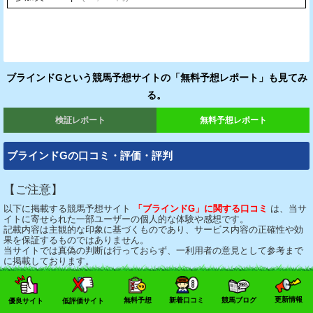
ブラインドGという競馬予想サイトの「
無料予想レポート
」も見てみ
る。
検証レポート
無料予想レポート
ブラインドGの口コミ・評価・評判
【ご注意】
以下に掲載する競馬予想サイト
「ブラインドG」に関する口コミ
は、当サ
イトに寄せられた一部ユーザーの個人的な体験や感想です。
記載内容は主観的な印象に基づくものであり、サービス内容の正確性や効
果を保証するものではありません。
当サイトでは真偽の判断は行っておらず、一利用者の意見として参考まで
に掲載しております。
1
2
3
4
＞
更新情報
無料予想
新着口コミ
競馬ブログ
優良サイト
低評価サイト