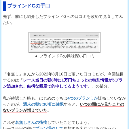
ブラインドGの手口
先ず、前にも紹介したブラインドGへの口コミを改めて見直してみ
たい。
▲ ブラインドGの興味深い口コミ
「名無し」さんから2022年8月16日に頂いた口コミだが、今回注目
するのは「
レース当日の朝8時に1万円ちょっとの特別情報が5プラ
ン追加され、結構な頻度で的中してるようです。
」の部分。
私が確認した時も、はじめのうちは
4つのプランしか
販売していなか
ったのが、
週末の朝9:30頃に確認
すると、
いつの間にか見たことの
ないプランが増えていた
。
これぞ
名無しさんの指摘
していたことでしょう。
レース当日の朝に
プラン増やして
参加する客などいるだろうか。