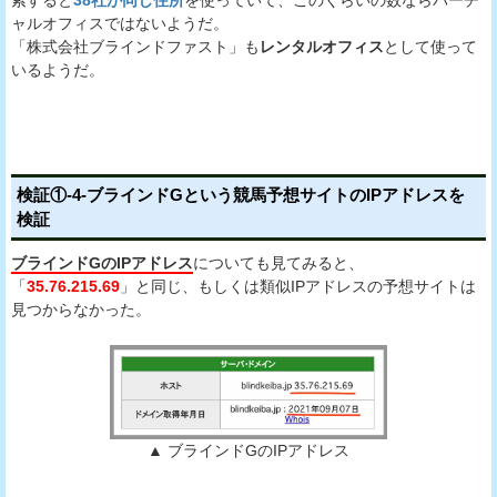
索すると
38社が同じ住所
を使っていて、このくらいの数ならバーチ
ャルオフィスではないようだ。
「株式会社ブラインドファスト」も
レンタルオフィス
として使って
いるようだ。
検証①-4-ブラインドGという競馬予想サイトのIPアドレスを
検証
ブラインドGのIPアドレス
についても見てみると、
「
35.76.215.69
」と同じ、もしくは類似IPアドレスの予想サイトは
見つからなかった。
▲ ブラインドGのIPアドレス