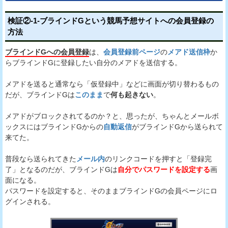
検証②-1-ブラインドGという競馬予想サイトへの会員登録の
方法
ブラインドGへの会員登録
は、
会員登録前ページ
の
メアド送信枠
か
らブラインドGに登録したい自分のメアドを送信する。
メアドを送ると通常なら「仮登録中」などに画面が切り替わるもの
だが、ブラインドGは
このまま
で
何も起きない
。
メアドがブロックされてるのか？と、思ったが、ちゃんとメールボ
ックスにはブラインドGからの
自動返信
がブラインドGから送られて
来てた。
普段なら送られてきた
メール内
のリンクコードを押すと「登録完
了」となるのだが、ブラインドGは
自分でパスワードを設定する
画
面になる。
パスワードを設定すると、そのままブラインドGの会員ページにロ
グインされる。