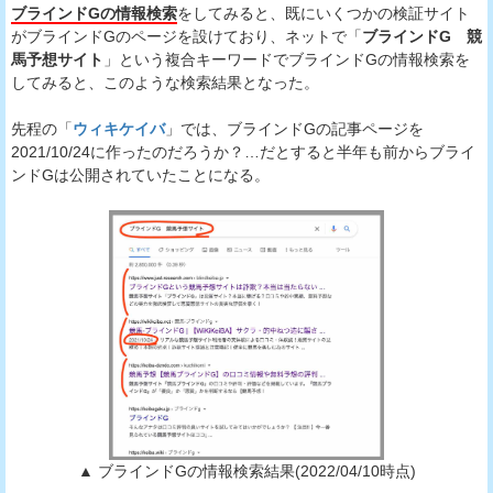
ブラインドGの情報検索
をしてみると、既にいくつかの検証サイト
がブラインドGのページを設けており、ネットで「
ブラインドG 競
馬予想サイト
」という複合キーワードでブラインドGの情報検索を
してみると、このような検索結果となった。
先程の「
ウィキケイバ
」では、ブラインドGの記事ページを
2021/10/24に作ったのだろうか？…だとすると半年も前からブライ
ンドGは公開されていたことになる。
▲ ブラインドGの情報検索結果(2022/04/10時点)