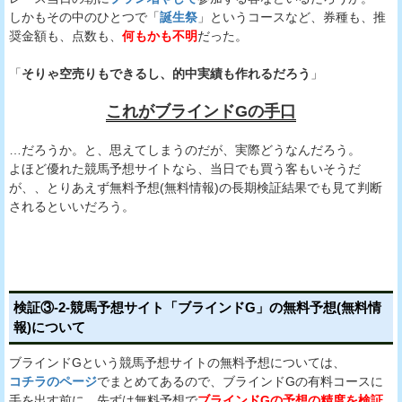
しかもその中のひとつで「
誕生祭
」というコースなど、券種も、推
奨金額も、点数も、
何もかも不明
だった。
「
そりゃ空売りもできるし、的中実績も作れるだろう
」
これがブラインドGの手口
…だろうか。と、思えてしまうのだが、実際どうなんだろう。
よほど優れた競馬予想サイトなら、当日でも買う客もいそうだ
が、、とりあえず無料予想(無料情報)の長期検証結果でも見て判断
されるといいだろう。
検証③-2-競馬予想サイト「ブラインドG」の無料予想(無料情
報)について
ブラインドGという競馬予想サイトの無料予想については、
コチラのページ
でまとめてあるので、ブラインドGの有料コースに
手を出す前に、先ずは無料予想で
ブラインドGの予想の精度を検証