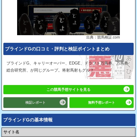
出典：競馬検証.com
ブラインドGの⼝コミ・評判と検証ポイントまとめ
ブラインドG、キャリーオーバー、EDGE、ドラフト万馬券、万馬券
総合研究所、が同じグループ。将射馬射もグル？
この競馬予想サイトを見る
検証レポート
無料予想レポート
ブラインドGの基本情報
サイト名