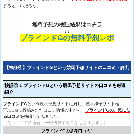
するといいだろう。
無料予想の検証結果はコチラ
↓ ↓
ブラインドGの無料予想レポ
【検証④】ブラインドGという競馬予想サイトの口コミ・評判
検証④-1-ブラインドGという競馬予想サイトの口コミを厳選
紹介
ブラインドG
という競馬予想サイトに対し、競馬様子サイト検
証.COMに投稿された口コミ情報の中から、
ブラインドGの、気にな
る口コミを抽出
してみました。
（長い口コミの場合、一部抜粋することもあります。）
ブラインドGの参考口コミ1