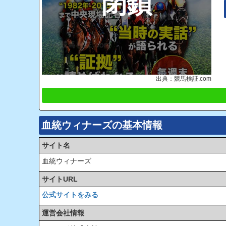
閉鎖
出典：競馬検証.com
血統ウィナーズの基本情報
サイト名
血統ウィナーズ
サイトURL
公式サイトをみる
運営会社情報