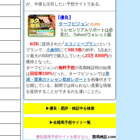
が、今後も注目したい予想サイトである。
【優良】
ターフビジョン
(1125)
トレセンリアルリポートは必
見だ。 Yahoo!ウォレット認
定されてている。
6/28
に提供された｢
エコノミープラン
｣という
プランで、
小倉8R
にて
340.5倍
の的中。1点あた
り最大の500円で購入していたら
23万 8350円
の
獲得となった。
ターフビジョンの
無料予想
の長期検証時の結果
は
回収率130%
だった。ターフビジョンでは
美
浦・栗東のトレセン取材レポート
を画像付きで
公開している。新聞では得られない貴重な情報
を提供することができるのも凄いことだ｡
▶︎優良・悪評・検証中を検索
▶︎全競馬予想サイト一覧
優良競馬予想サイトを探すなら、
競馬検証.com