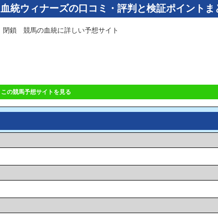
血統ウィナーズの⼝コミ・評判と検証ポイントま
閉鎖 競馬の血統に詳しい予想サイト
この競馬予想サイトを見る