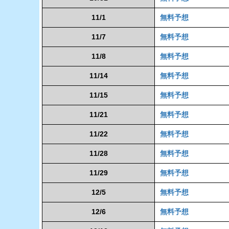
11/1
無料予想
11/7
無料予想
11/8
無料予想
11/14
無料予想
11/15
無料予想
11/21
無料予想
11/22
無料予想
11/28
無料予想
11/29
無料予想
12/5
無料予想
12/6
無料予想