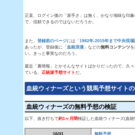
正直、ログイン後の「派手さ」は無く、かなり地味な印象
で、信頼できるのではないだろうか。
また、
登録前のページ
には「
1982年-2015年まで中央現
あったが、登録後に「
血統浪漫
」などの
無料コンテンツ
を
い。きっと事実なのだろう。
最近「裏情報」とかそんなサイトばかりだったので、久々
ている、
正統派予想サイト
だ。
血統ウィナーズという競馬予想サイトの
血統ウィナーズの無料予想の検証
以下、抜き打ちで
約1ヶ月間
検証した血統ウィナーズ(血統W
10/31
無料予想