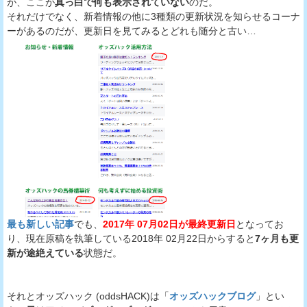
が、ここが
真っ白で何も表示されていない
のだ。
それだけでなく、新着情報の他に3種類の更新状況を知らせるコーナ
ーがあるのだが、更新日を見てみるとどれも随分と古い…
最も新しい記事
でも、
2017年 07月02日が最終更新日
となってお
り、現在原稿を執筆している2018年 02月22日からすると
7ヶ月も更
新が途絶えている
状態だ。
それとオッズハック (oddsHACK)は「
オッズハックブログ
」とい