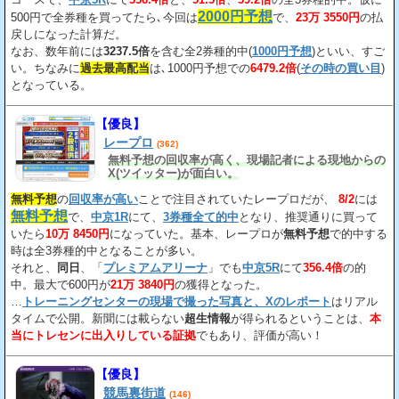
2000円予想
500円で全券種を買ってたら､今回は
で、
23万 3550円
の払
戻しになった計算だ。
なお、数年前には
3237.5倍
を含む全2券種的中(
1000円予想
)といい、すご
い。ちなみに
過去最高配当
は､1000円予想での
6479.2倍
(
その時の買い目
)
となっている。
【優良】
レープロ
(362)
無料予想の回収率が高く、現場記者による現地からの
X(ツイッター)が面白い。
無料予想
の
回収率が高い
ことで注目されていたレープロだが、
8/2
には
無料予想
で、
中京1R
にて、
3券種全て的中
となり、推奨通りに買って
いたら
10万 8450円
になっていた。基本、レープロが
無料予想
で的中する
時は全3券種的中となることが多い。
それと、
同日
、「
プレミアムアリーナ
」でも
中京5R
にて
356.4倍
の的
中。最大で600円が
21万 3840円
の獲得となった。
…
トレーニングセンターの現場で撮った写真と、Xのレポート
はリアル
タイムで公開。新聞には載らない
超生情報
が得られるということは、
本
当にトレセンに出入りしている証拠
でもあり、評価が高い！
【優良】
競馬裏街道
(146)