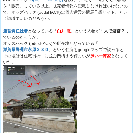
を「販売」している以上、販売者情報を記載しなければいけないの
で、オッズハック (oddsHACK)は個人運営の競馬予想サイト。とい
う認識でいいのだろうか。
運営責任社者
となっている「
白井 龍
」という人物が
１人で運営？
し
ているのだろうか。
オッズハック (oddsHACK)の所在地となっている「
滋賀県野洲市永原３８９
」という住所をgoogleマップで調べると、
その場所は住宅街の中に並ぶ門構えや佇まいが
渋い一軒家
となって
いた。