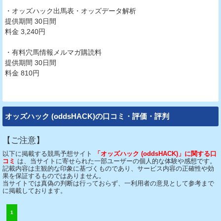
・オッズハック出馬表・オッズデータ解析
提供期間 30日間
料金 3,240円
・有料穴馬情報メルマガ購読料
提供期間 30日間
料金 810円
オッズハック (oddsHACK)の口コミ・評価・評判
【ご注意】
以下に掲載する競馬予想サイト
「オッズハック (oddsHACK)」に関する口
コミ
は、当サイトに寄せられた一部ユーザーの個人的な体験や感想です。
記載内容は主観的な印象に基づくものであり、サービス内容の正確性や効
果を保証するものではありません。
当サイトでは真偽の判断は行っておらず、一利用者の意見として参考まで
に掲載しております。
1