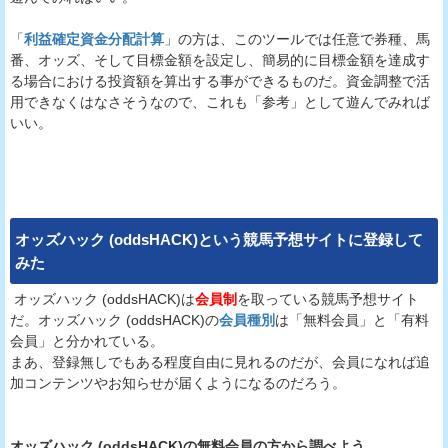
「
利益確定資金分配計算
」の方は、このツールでは任意で券種、馬
番、オッズ、そして目標金額を設定し、簡易的に目標金額を達成す
る場合における投資額を算出する事ができるものだ。資金調整で活
用できなくはなさそうなので、これも「参考」として遊んでみれば
いい。
オッズハック (oddsHACK)
という
競馬予想サイト
に登録して
みた
オッズハック (oddsHACK)は
会員制
を取っている競馬予想サイト
だ。オッズハック (oddsHACK)の
会員種別
は「無料会員」と「有料
会員」と分かれている。
まあ、登録無しでもある程度自由に見れるのだが、会員になれば追
加コンテンツやお知らせが届くようになるのだろう。
オッズハック (oddsHACK)の無料会員の方から調べよう。