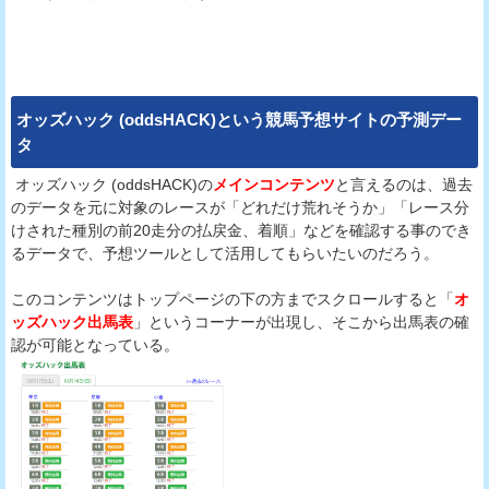
オッズハック (oddsHACK)
という
競馬予想サイト
の予測デー
タ
オッズハック (oddsHACK)の
メインコンテンツ
と言えるのは、過去
のデータを元に対象のレースが「どれだけ荒れそうか」「レース分
けされた種別の前20走分の払戻金、着順」などを確認する事のでき
るデータで、予想ツールとして活用してもらいたいのだろう。
このコンテンツはトップページの下の方までスクロールすると「
オ
ッズハック出馬表
」というコーナーが出現し、そこから出馬表の確
認が可能となっている。