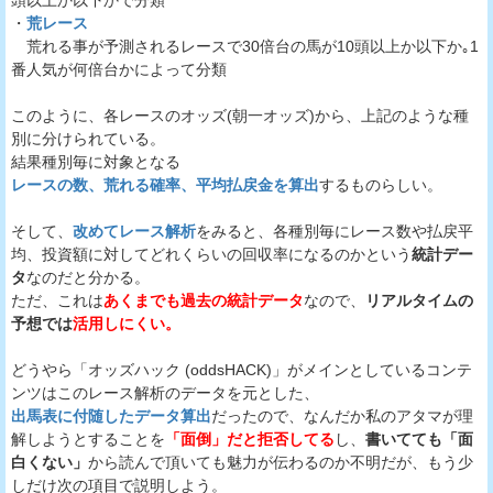
頭以上か以下かで分類
・
荒レース
荒れる事が予測されるレースで30倍台の馬が10頭以上か以下か｡1
番人気が何倍台かによって分類
このように、各レースのオッズ(朝一オッズ)から、上記のような種
別に分けられている。
結果種別毎に対象となる
レースの数、荒れる確率、平均払戻金を算出
するものらしい。
そして、
改めてレース解析
をみると、各種別毎にレース数や払戻平
均、投資額に対してどれくらいの回収率になるのかという
統計デー
タ
なのだと分かる。
ただ、これは
あくまでも過去の統計データ
なので、
リアルタイムの
予想では
活用しにくい。
どうやら「オッズハック (oddsHACK)」がメインとしているコンテ
ンツはこのレース解析のデータを元とした、
出馬表に付随したデータ算出
だったので、なんだか私のアタマが理
解しようとすることを
「面倒」だと拒否してる
し、
書いてても「面
白くない」
から読んで頂いても魅力が伝わるのか不明だが、もう少
しだけ次の項目で説明しよう。