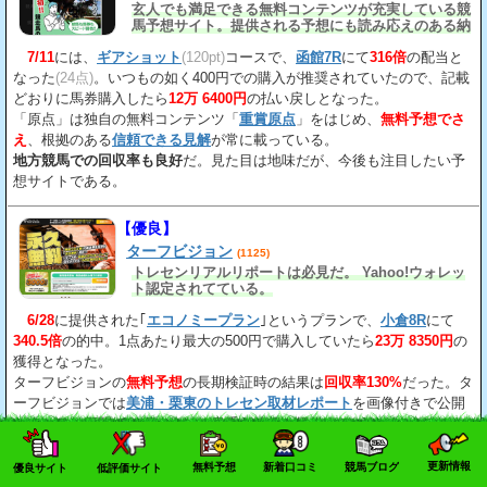
玄人でも満足できる無料コンテンツが充実している競
馬予想サイト。提供される予想にも読み応えのある納
得の見解
が載っている。
7/11
には、
ギアショット
(120pt)
コースで、
函館7R
にて
316倍
の配当と
なった
(24点)
。いつもの如く400円での購入が推奨されていたので、記載
どおりに馬券購入したら
12万 6400円
の払い戻しとなった。
「原点」は独自の無料コンテンツ「
重賞原点
」をはじめ、
無料予想でさ
え
、根拠のある
信頼できる見解
が常に載っている。
地方競馬での回収率も良好
だ。見た目は地味だが、今後も注目したい予
想サイトである。
【優良】
ターフビジョン
(1125)
トレセンリアルリポートは必見だ。 Yahoo!ウォレッ
ト認定されてている。
6/28
に提供された｢
エコノミープラン
｣というプランで、
小倉8R
にて
340.5倍
の的中。1点あたり最大の500円で購入していたら
23万 8350円
の
獲得となった。
ターフビジョンの
無料予想
の長期検証時の結果は
回収率130%
だった。タ
ーフビジョンでは
美浦・栗東のトレセン取材レポート
を画像付きで公開
している。新聞では得られない貴重な情報を提供することができるのも
凄いことだ｡
更新情報
無料予想
新着口コミ
競馬ブログ
優良サイト
低評価サイト