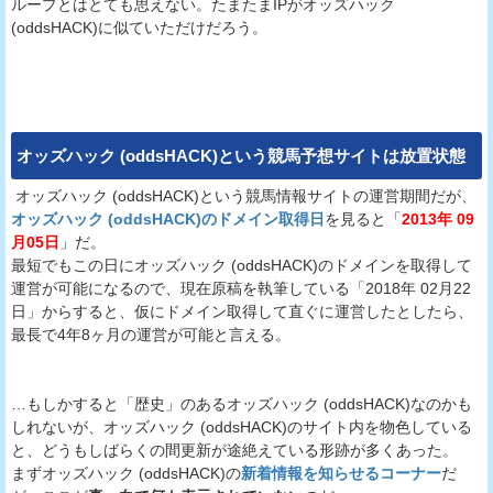
ループとはとても思えない。たまたまIPがオッズハック
(oddsHACK)に似ていただけだろう。
オッズハック (oddsHACK)
という
競馬予想サイト
は放置状態
オッズハック (oddsHACK)という競馬情報サイトの運営期間だが、
オッズハック (oddsHACK)のドメイン取得日
を見ると「
2013年 09
月05日
」だ。
最短でもこの日にオッズハック (oddsHACK)のドメインを取得して
運営が可能になるので、現在原稿を執筆している「2018年 02月22
日」からすると、仮にドメイン取得して直ぐに運営したとしたら、
最長で4年8ヶ月の運営が可能と言える。
…もしかすると「歴史」のあるオッズハック (oddsHACK)なのかも
しれないが、オッズハック (oddsHACK)のサイト内を物色している
と、どうもしばらくの間更新が途絶えている形跡が多くあった。
まずオッズハック (oddsHACK)の
新着情報を知らせるコーナー
だ