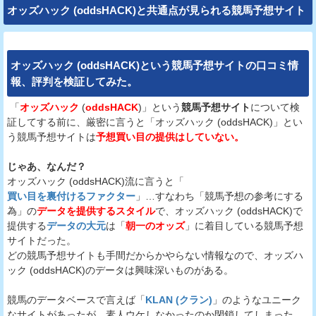
オッズハック (oddsHACK)と共通点が見られる競馬予想サイト
オッズハック (oddsHACK)
という
競馬予想サイト
の口コミ情
報、評判を検証してみた。
「
オッズハック
(
oddsHACK
)」という
競馬予想サイト
について検
証してする前に、厳密に言うと「オッズハック (oddsHACK)」とい
う競馬予想サイトは
予想買い目の提供はしていない。
じゃあ、なんだ？
オッズハック (oddsHACK)流に言うと「
買い目を裏付けるファクター
」…すなわち「競馬予想の参考にする
為」の
データを提供するスタイル
で、オッズハック (oddsHACK)で
提供する
データの大元
は「
朝一のオッズ
」に着目している競馬予想
サイトだった。
どの競馬予想サイトも手間だからかやらない情報なので、オッズハ
ック (oddsHACK)のデータは興味深いものがある。
競馬のデータベースで言えば「
KLAN (クラン)
」のようなユニーク
なサイトがあったが、素人ウケしなかったのか閉鎖してしまった。