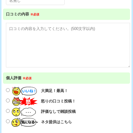
口コミの内容
※必須
個人評価
※必須
大満足！最高！
怒りの口コミ投稿！
評価なしで雑談投稿
ネタ提供はこちら