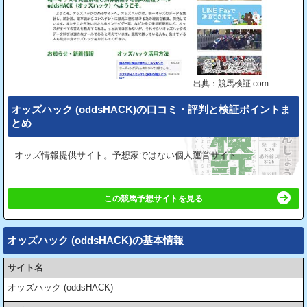
出典：競馬検証.com
オッズハック (oddsHACK)の⼝コミ・評判と検証ポイントま
とめ
オッズ情報提供サイト。予想家ではない個人運営サイト
この競馬予想サイトを見る
オッズハック (oddsHACK)の基本情報
サイト名
オッズハック (oddsHACK)