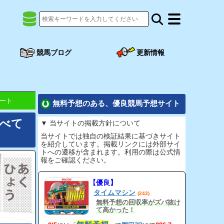
競馬ブログ
更新情報
ート
無料予想のある、優良競馬予想サイト
すべて
▼ 当サイトの掲載方針について
当サイトでは独自の検証結果に基づきサイト
を紹介しています。掲載リンクには外部サイ
トへの遷移が含まれます。利用の際は公式情
報をご確認ください。
【優良】
タイムマシン
(243)
無料予想の回収率がズバ抜け
て高かった！
3ヶ月かけた無料予想検証