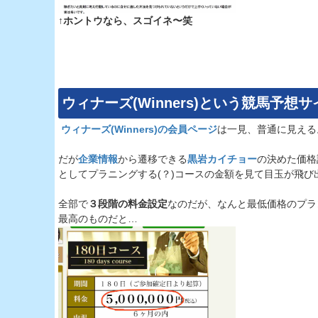
↑ホントウなら、スゴイネ〜笑
ウィナーズ(Winners)
という
競馬予想サ
ウィナーズ(Winners)の会員ページ
は一見、普通に見える
だが
企業情報
から遷移できる
黒岩カイチョー
の決めた価格設
としてプラニングする(？)コースの金額を見て目玉が飛び
全部で
３段階の料金設定
なのだが、なんと最低価格のプラ
最高のものだと…