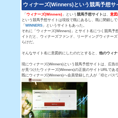
ウィナーズ(Winners)
という
競馬予想サ
「
ウィナーズ(Winners)
」という
競馬予想サイト
は、
意図
という競馬予想サイトは現役で既にあるし、既に閉鎖して
「
WINNERS
」というサイトもあった。
それに「ウィナーズ(Winners)」とサイト名につく競馬
イトだと、ウィナーズファンド、リーディングウィナーズ
らけだ。
そんなサイト名に意図的にしたのだとすると、
他のウィナー
現にウィナーズ(Winners)という競馬予想サイトは、広
が見つけたウィナーズ(Winners)の正規のサイトURLであ
既にウィナーズ(Winners)へ会員登録した人が「ID