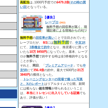
高配当
は､1000円予想での
6479.2倍
(
その時の買
い目
)となっている。
【優良】
レープロ
(362)
無料予想の回収率が高く、現
場記者による現地からのX(ツ
イッター)が面白い。
無料予想
の
回収率が高い
ことで注目されていた
無料予想
レープロだが、
8/2
には
で、
中京1R
にて、
3券種全て的中
となり、推奨通りに買って
いたら
10万 8450円
になっていた。基本、レープ
ロが
無料予想
で的中する時は全3券種的中となる
ことが多い。
それと、
同日
、「
プレミアムアリーナ
」でも
中
京5R
にて
356.4倍
の的中。最大で600円が
21万
3840円
の獲得となった。
…
トレーニングセンターの現場で撮った写真
と、Xのレポート
はリアルタイムで公開。新聞
には載らない
超生情報
が得られるということ
は、
本当にトレセンに出入りしている証拠
でも
あり、評価が高い！