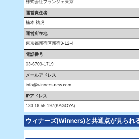
株式会社フランジェ東京
運営責任者
楠本 祐虎
運営所在地
東京都新宿区新宿3-12-4
電話番号
03-6709-1719
メールアドレス
info@winners-new.com
IPアドレス
133.18.55.197(KAGOYA)
ウィナーズ(Winners)と共通点が見ら