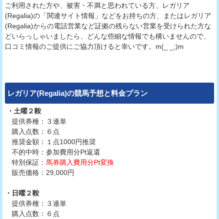
ご利用された方や、被害・不満と思われている方、レガリア
(Regalia)の「関連サイト情報」などをお持ちの方、またはレガリア
(Regalia)からの電話営業など証拠の残らない営業を受けられた方な
どいらっしゃいましたら、どんな些細な情報でも構いませんので、
口コミ情報のご提供にご協力頂けると幸いです。m(_ _;)m
レガリア(Regalia)
の競馬予想と料金プラン
・土曜２鞍
提供券種：３連単
購入点数：６点
推奨金額：１点1000円推奨
不的中時：参加費用分Pt返還
特別保証：
馬券購入費用分Pt変換
販売価格：29,000円
・日曜２鞍
提供券種：３連単
購入点数：６点