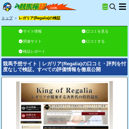
トップ
＞
レガリア(Regalia)の検証
サイト情報
口コミを見る
関連サイト
口コミする
検証レポート
競馬予想サイト｜レガリア(Regalia)の口コミ・評判を忖
度なしで検証。すべての評価情報を徹底公開