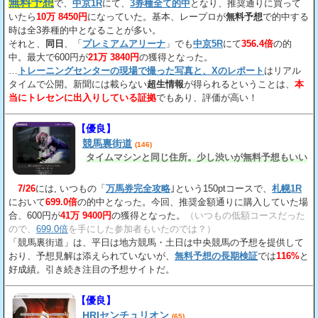
無料予想
で、
中京1R
にて、
3券種全て的中
となり、推奨通りに買って
いたら
10万 8450円
になっていた。基本、レープロが
無料予想
で的中する
時は全3券種的中となることが多い。
それと、
同日
、「
プレミアムアリーナ
」でも
中京5R
にて
356.4倍
の的
中。最大で600円が
21万 3840円
の獲得となった。
…
トレーニングセンターの現場で撮った写真と、Xのレポート
はリアル
タイムで公開。新聞には載らない
超生情報
が得られるということは、
本
当にトレセンに出入りしている証拠
でもあり、評価が高い！
【優良】
競馬裏街道
(146)
タイムマシンと同じ住所。少し渋いが無料予想もいい
7/26
には, いつもの「
万馬券完全攻略
｣という150ptコースで、
札幌1R
において
699.0倍
の的中となった。今回、推奨金額通りに購入していた場
合、600円が
41万 9400円
の獲得となった。
（いつもの低額コースだった
ので、
699.0倍
を手にした参加者もいたのでは？）
「競馬裏街道」は、平日は地方競馬・土日は中央競馬の予想を提供して
おり、予想見解は添えられていないが、
無料予想の長期検証
では
116%
と
好成績。引き続き注目の予想サイトだ。
【優良】
HRIセンチュリオン
(65)