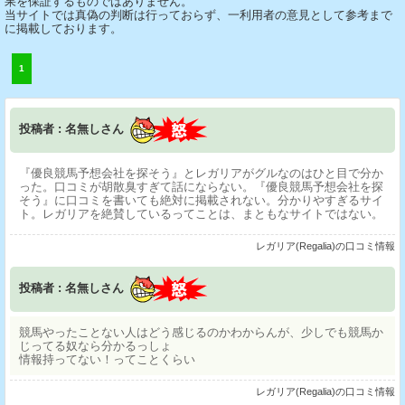
果を保証するものではありません。
当サイトでは真偽の判断は行っておらず、一利用者の意見として参考まで
に掲載しております。
1
投稿者 : 名無しさん
『優良競馬予想会社を探そう』とレガリアがグルなのはひと目で分か
った。口コミが胡散臭すぎて話にならない。『優良競馬予想会社を探
そう』に口コミを書いても絶対に掲載されない。分かりやすぎるサイ
ト。レガリアを絶賛しているってことは、まともなサイトではない。
レガリア(Regalia)の口コミ情報
投稿者 : 名無しさん
競馬やったことない人はどう感じるのかわからんが、少しでも競馬か
じってる奴なら分かるっしょ
情報持ってない！ってことくらい
レガリア(Regalia)の口コミ情報