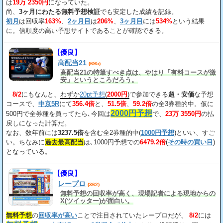
は
19万 2350円
になっていた。
尚、
3ヶ月にわたる無料予想検証
でも安定した成績を記録。
初月
は回収率
163%
、
2ヶ月目
は
206%
、
3ヶ月目
には
534%
という結果
に。信頼度の高い予想サイトであることが確認できる。
【優良】
高配当21
(695)
高配当21の特筆すべき点は、やはり「有料コースが激
安」というところだろう。
8/2
にもなんと、
わずか
20pt予想
(
2000円
)
で参加できる
超・安価
な予想
コースで、
中京5R
にて
356.4倍
と、
51.5倍
、
59.2倍
の全3券種的中。仮に
2000円予想
500円で全券種を買ってたら､今回は
で、
23万 3550円
の払
戻しになった計算だ。
なお、数年前には
3237.5倍
を含む全2券種的中(
1000円予想
)といい、すご
い。ちなみに
過去最高配当
は､1000円予想での
6479.2倍
(
その時の買い目
)
となっている。
【優良】
レープロ
(362)
無料予想の回収率が高く、現場記者による現地からの
X(ツイッター)が面白い。
無料予想
の
回収率が高い
ことで注目されていたレープロだが、
8/2
には