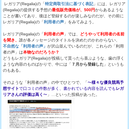
レガリア(Regalia)の「
特定商取引法に基づく表記
」には、レガリア
(Regalia)の提供する予想の
最低販売価格が、500円
からあるような
ことが書いてあり、後ほど登録するのが楽しみなのだが、その前に
レガリア(Regalia)の「
利用者の声
」をみてみよう。
レガリア(Regalia)の「
利用者の声
」では、
どうやって利用者の名前
を聞き、
誰が各メッセージのタイトルを決めたのかわからない、
不自然な「利用者の声」
が沢山並んでいるのだが、これらの「利用
者の声」は
本物なのだろうか？
どうもレガリア(Regalia)が投稿して貰ったら喜ぶような、歯の浮く
ような内容のものばかりで、中には「
７月から登録した
」というも
のもある。
そのような「利用者の声」の中でひとつで、「
〜
様々な優良競馬予
想サイト
で口コミの件数が多く、書かれている内容を読んでも
レガ
リアさんの評価は高く
〜
」…といった投稿があった。