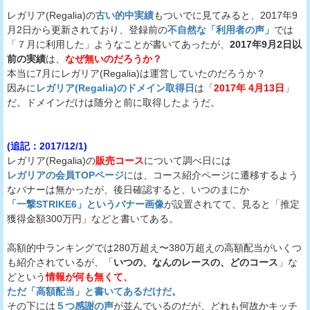
レガリア(Regalia)の
古い的中実績
もついでに見てみると、2017年9
月2日から更新されており、登録前の
不自然な「利用者の声」
では
「７月に利用した」ようなことが書いてあったが、
2017年9月2日以
前の実績
は、
なぜ無いのだろうか？
本当に7月にレガリア(Regalia)は運営していたのだろうか？
因みに
レガリア(Regalia)のドメイン取得日
は「
2017年 4月13日
」
だ。ドメインだけは随分と前に取得したようだ。
(追記：2017/12/1)
レガリア(Regalia)の
販売コース
について調べ日には
レガリアの会員TOPページ
には、コース紹介ページに遷移するよう
なバナーは無かったが、後日確認すると、いつのまにか
「一撃STRIKE6」というバナー画像
が設置されてて、見ると「推定
獲得金額300万円」などと書いてある。
高額的中ランキングでは280万超え〜380万超えの高額配当がいくつ
も紹介されているが、「
いつの、なんのレースの、どのコース
」な
どという
情報が何も無くて、
ただ「高額配当」と書いてあるだけだ。
その下には
５つ感謝の声
が並んでいるのだが、どれも何故かキッチ