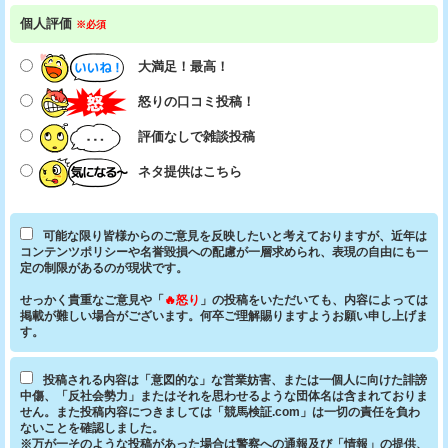
個人評価
※必須
大満足！最高！
怒りの口コミ投稿！
評価なしで雑談投稿
ネタ提供はこちら
可能な限り皆様からのご意見を反映したいと考えておりますが、近年は
コンテンツポリシーや名誉毀損への配慮が一層求められ、表現の自由にも一
定の制限があるのが現状です。
せっかく貴重なご意見や「
🔥怒り
」の投稿をいただいても、内容によっては
掲載が難しい場合がございます。何卒ご理解賜りますようお願い申し上げま
す。
投稿される内容は「意図的な」な営業妨害、または一個人に向けた誹謗
中傷、「反社会勢力」またはそれを思わせるような団体名は含まれておりま
せん。また投稿内容につきましては「競馬検証.com」は一切の責任を負わ
ないことを確認しました。
※万が一そのような投稿があった場合は警察への通報及び「情報」の提供、