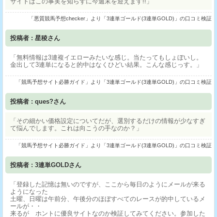
サイトはこの事実を知らずに今週末を迎えます!!」
「悪質競馬予想checker」より「3連単ゴールド(3連単GOLD)」の口コミ検証
投稿者 : 星稜さん
「無料情報は3連複イエローみたいな感じ。当たってもしょぼいし。
金出して3連単になると的中はなくひどい結果。こんな感じっす。」
「競馬予想サイト必勝ガイド」より「3連単ゴールド(3連単GOLD)」の口コミ検証
投稿者 : ques?さん
「その細かい価格設定についてだが、選別するだけの情報が少なすぎ
て悩んでします。これは向こうの手なのか？」
「競馬予想サイト必勝ガイド」より「3連単ゴールド(3連単GOLD)」の口コミ検証
投稿者 : 3連単GOLDさん
「登録した記憶は無いのですが、ここから毎日のようにメールが来る
ようになった
土曜、日曜は午前分、午後分のほぼすべてのレースが的中しているメ
ールが・・
来るが ホントに優良サイトなのか検証してみてください。参加した