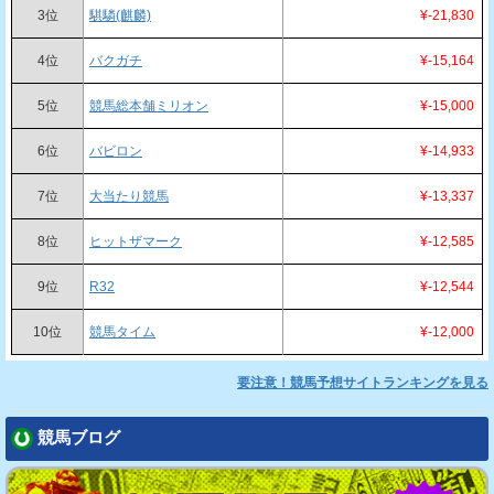
3位
騏驎(麒麟)
¥-21,830
4位
バクガチ
¥-15,164
5位
競馬総本舗ミリオン
¥-15,000
6位
バビロン
¥-14,933
7位
大当たり競馬
¥-13,337
8位
ヒットザマーク
¥-12,585
9位
R32
¥-12,544
10位
競馬タイム
¥-12,000
要注意！競馬予想サイトランキングを見る
競馬ブログ