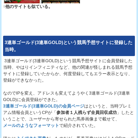
↑他のサイトも似ている。
3連単ゴールド(3連単GOLD)
という
競馬予想サイト
に登録した
当時。
3連単ゴールド(3連単GOLD)という競馬予想サイトに会員登録した
当時、やはりインフィニティなど、他の関連が怪しまれる競馬予想
サイトに登録していたからか、何度登録してもエラー表示となり、
登録ができなかった。
なのでIPを変え、アドレスも変えてようやく3連単ゴールド(3連単
GOLD)に会員登録ができた。
3連単ゴールド(3連単GOLD)の会員ページ
はというと、当時プレミ
アム情報会員というCPが「
参加者１人残らず全員回収成功
」したと
いうことで、ユーザーから寄せられた馬券画像まで載せて、
メールのようなフォーマット
で紹介されていた。