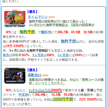
認ください。
【優良】
タイムマシン
(243)
無料予想の回収率がズバ抜けて高かった！
3ヶ月かけた無料予想検証は、1回目の回収率が
163%、2回目が206%、3回目が534%だ。
無料予想
8/5
には「
」で
園田7R
にて
286.7倍
、
65.5倍
、
32.5倍
の全3券
種を的中させた。
無料予想
仮に各券種500円ずつ購入していた場合、
なのに、合計払戻額
は
19万 2350円
になっていた。
尚、
3ヶ月にわたる無料予想検証
でも安定した成績を記録。
初月
は回収率
163%
、
2ヶ月目
は
206%
、
3ヶ月目
には
534%
という結果
に。信頼度の高い予想サイトであることが確認できる。
【優良】
高配当21
(695)
高配当21の特筆すべき点は、やはり「有料コースが激
安」というところだろう。
8/2
にもなんと、
わずか
20pt予想
(
2000円
)
で参加できる
超・安価
な予想
コースで、
中京5R
にて
356.4倍
と、
51.5倍
、
59.2倍
の全3券種的中。仮に
2000円予想
500円で全券種を買ってたら､今回は
で、
23万 3550円
の払
戻しになった計算だ。