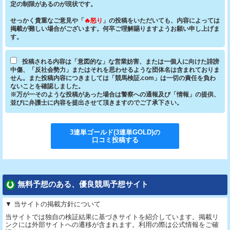
定の制限があるのが現状です。
せっかく貴重なご意見や「
🔥怒り
」の投稿をいただいても、内容によっては
掲載が難しい場合がございます。何卒ご理解賜りますようお願い申し上げま
す。
投稿される内容は「意図的な」な営業妨害、または一個人に向けた誹謗
中傷、「反社会勢力」またはそれを思わせるような団体名は含まれておりま
せん。また投稿内容につきましては「競馬検証.com」は一切の責任を負わ
ないことを確認しました。
※万が一そのような投稿があった場合は警察への通報及び「情報」の提供、
並びに弁護士に内容を提出させて頂きますのでご了承下さい。
3連単ゴールド(3連単GOLD)
の
口コミ投稿する
無料予想のある、優良競馬予想サイト
▼ 当サイトの掲載方針について
当サイトでは独自の検証結果に基づきサイトを紹介しています。掲載リ
ンクには外部サイトへの遷移が含まれます。利用の際は公式情報をご確