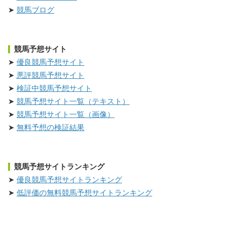
競馬ブログ
競馬予想サイト
優良競馬予想サイト
悪評競馬予想サイト
検証中競馬予想サイト
競馬予想サイト一覧（テキスト）
競馬予想サイト一覧（画像）
無料予想の検証結果
競馬予想サイトランキング
優良競馬予想サイトランキング
低評価の無料競馬予想サイトランキング