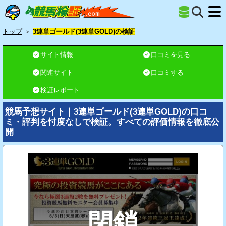
トップ
＞
3連単ゴールド(3連単GOLD)の検証
サイト情報
口コミを見る
関連サイト
口コミする
検証レポート
競馬予想サイト｜3連単ゴールド(3連単GOLD)の口コ
ミ・評判を忖度なしで検証。すべての評価情報を徹底公
開
閉鎖