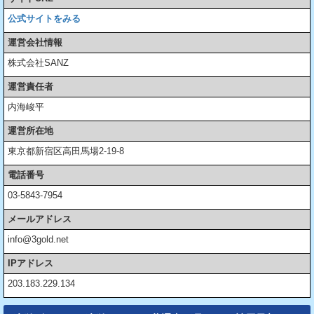
公式サイトをみる
運営会社情報
株式会社SANZ
運営責任者
内海峻平
運営所在地
東京都新宿区高田馬場2-19-8
電話番号
03-5843-7954
メールアドレス
info@3gold.net
IPアドレス
203.183.229.134