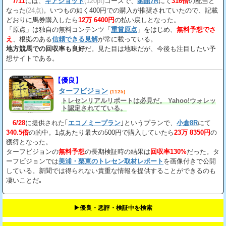
7/11
には、
ギアショット
(120pt)
コースで、
函館7R
にて
316倍
の配当と
なった
(24点)
。いつもの如く400円での購入が推奨されていたので、記載
どおりに馬券購入したら
12万 6400円
の払い戻しとなった。
「原点」は独自の無料コンテンツ「
重賞原点
」をはじめ、
無料予想でさ
え
、根拠のある
信頼できる見解
が常に載っている。
地方競馬での回収率も良好
だ。見た目は地味だが、今後も注目したい予
想サイトである。
【優良】
ターフビジョン
(1125)
トレセンリアルリポートは必見だ。 Yahoo!ウォレッ
ト認定されてている。
6/28
に提供された｢
エコノミープラン
｣というプランで、
小倉8R
にて
340.5倍
の的中。1点あたり最大の500円で購入していたら
23万 8350円
の
獲得となった。
ターフビジョンの
無料予想
の長期検証時の結果は
回収率130%
だった。タ
ーフビジョンでは
美浦・栗東のトレセン取材レポート
を画像付きで公開
している。新聞では得られない貴重な情報を提供することができるのも
凄いことだ｡
▶︎優良・悪評・検証中を検索