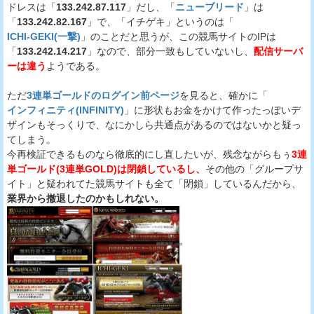
ドレスは「
133.242.87.117
」だし、「
ニューブリード
」は
「
133.242.82.167
」で、「イチゲキ」というのは「
ICHI-GEKI(一撃)
」のことだと思うが、この競馬サイトのIPは
「
133.242.14.217
」なので、部分一致もしていないし、
配信サーバ
ーは違う
ようである。
ただ
3連単ゴールドのログイン前ページ
を見ると、確かに「
インフィニティ(INFINITY)
」に形状もお金をかけて作ったっぽいデ
ザインもそっくりで、なにかしら共通点があるのではないかと疑っ
てしまう。
今再検証できるものなら徹底的にし直したいが、残念ながらもぅ
3連
単ゴールド(3連単GOLD)は閉鎖しているし、
その他の「グループサ
イト」と疑われてた競馬サイトも全て「閉鎖」しているんだから、
業界から撤退したのかもしれない。