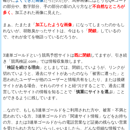
確かに
よくできた画像
だったのだが、馬券画像にはどうもQRコード
の部分や、数字部分、手の部分の影の入り方など
不自然なところが
多く、
加工された画像に見えた。
まぁ、たまたま「
加工したような画像
」になってしまったのかもし
れないが、胡散臭かったサイトは、今はもぅ「
閉鎖
」しているの
で、それが全てを物語っているだろうか。
3連単ゴールドという競馬予想サイトは
既に閉鎖
してますが、引き続
き「競馬検証.com」では情報収集致します。
「
検証を続ける理由
」としましては、閉鎖していようが、リンクが
切れていようと、過去にサイトがあったのなら「被害に遭った」と
思われたユーザーが他のユーザーと情報共有をしたり、または後継
サイトがある場合、それらのサイトと紐づけすることで、過去に運
営していたサイトの情報を知ることで「
慎重にサイトを選ぶ
」こと
ができるように残しています。
…なので、もしも3連単ゴールドをご利用された方や、被害・不満と
思われている方、3連単ゴールドの「関連サイト情報」などをお持ち
の方、または3連単ゴールドからの電話営業など証拠の残らない営業
を受けられた方などいらっしゃいましたら、どんな些細な情報でも