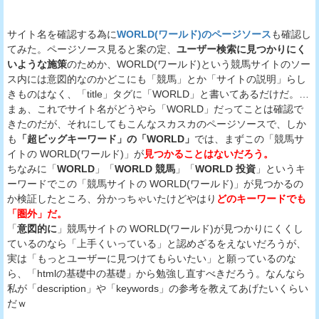
サイト名を確認する為に
WORLD(ワールド)のページソース
も確認し
てみた。ページソース見ると案の定、
ユーザー検索に見つかりにく
いような施策
のためか、WORLD(ワールド)という競馬サイトのソー
ス内には意図的なのかどこにも「競馬」とか「サイトの説明」らし
きものはなく、「title」タグに「WORLD」と書いてあるだけだ。…
まぁ、これでサイト名がどうやら「WORLD」だってことは確認で
きたのだが、それにしてもこんなスカスカのページソースで、しか
も
「超ビッグキーワード」の「WORLD」
では、まずこの「競馬サ
イトの WORLD(ワールド)」が
見つかることはないだろう。
ちなみに「
WORLD
」「
WORLD 競馬
」「
WORLD 投資
」というキ
ーワードでこの「競馬サイトの WORLD(ワールド)」が見つかるの
か検証したところ、分かっちゃいたけどやはり
どのキーワードでも
「圏外」だ。
「
意図的に
」競馬サイトの WORLD(ワールド)が見つかりにくくし
ているのなら「上手くいっている」と認めざるをえないだろうが、
実は「もっとユーザーに見つけてもらいたい」と願っているのな
ら、「htmlの基礎中の基礎」から勉強し直すべきだろう。なんなら
私が「description」や「keywords」の参考を教えてあげたいくらい
だｗ