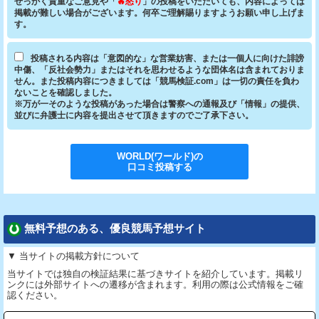
せっかく貴重なご意見や「
🔥怒り
」の投稿をいただいても、内容によっては
掲載が難しい場合がございます。何卒ご理解賜りますようお願い申し上げま
す。
投稿される内容は「意図的な」な営業妨害、または一個人に向けた誹謗
中傷、「反社会勢力」またはそれを思わせるような団体名は含まれておりま
せん。また投稿内容につきましては「競馬検証.com」は一切の責任を負わ
ないことを確認しました。
※万が一そのような投稿があった場合は警察への通報及び「情報」の提供、
並びに弁護士に内容を提出させて頂きますのでご了承下さい。
WORLD(ワールド)
の
口コミ投稿する
無料予想のある、優良競馬予想サイト
▼ 当サイトの掲載方針について
当サイトでは独自の検証結果に基づきサイトを紹介しています。掲載リ
ンクには外部サイトへの遷移が含まれます。利用の際は公式情報をご確
認ください。