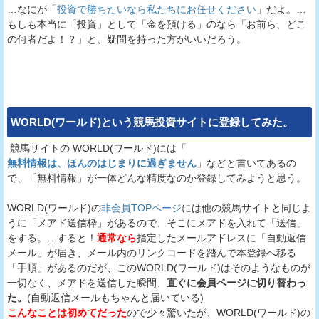
…なにが「
投資で勝ちたいなら私たちにお任せください
」だよ。…
もしも本当に「投資」として「金を預ける」のなら「お前ら、どこ
の何者だよ！？」と、疑問を持った方がいいだろう。
WORLD(ワールド)
という
競馬投資サイト
に登録してみた。
競馬サイトの WORLD(ワールド)には「
無料情報は、ほんのはじまりに過ぎません
」などと書いてあるの
で、「無料情報」が一体どんな精度なのか登録してみようと思う。
WORLD(ワールド)の
非会員TOPページ
には他の競馬サイトと同じよ
うに「メアド送信枠」があるので、そこにメアドを入れて「送信」
をする。…すると！
通常なら
指定したメールアドレスに「自動返信
メール」が届き、メール内のリンクコードを踏んで本登録へ移る
「手順」があるのだが、このWORLD(ワールド)はそのようなものが
一切なく、メアドを送信した瞬間、
直ぐに会員ページに切り替わっ
た。
(自動返信メールもちゃんと届いている)
こんなことは初めてだった
ので少々驚いたが、WORLD(ワールド)の