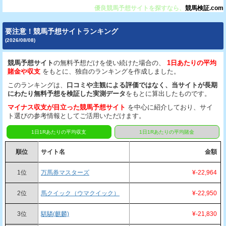
優良競馬予想サイトを探すなら、
競馬検証.com
要注意！競馬予想サイトランキング
(2026/08/08)
競馬予想サイト
の無料予想だけを使い続けた場合の、
1日あたりの平均
賭金や収支
をもとに、独自のランキングを作成しました。
このランキングは、
口コミや主観による評価ではなく、当サイトが長期
にわたり無料予想を検証した実測データ
をもとに算出したものです。
マイナス収支が目立った競馬予想サイト
を中心に紹介しており、サイ
ト選びの参考情報としてご活用いただけます。
1日1Rあたりの平均収支
1日1Rあたりの平均賭金
順位
サイト名
金額
1位
万馬券マスターズ
¥-22,964
2位
馬クイック（ウマクイック）
¥-22,950
3位
騏驎(麒麟)
¥-21,830