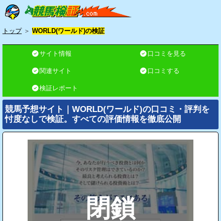
トップ
＞
WORLD(ワールド)の検証
サイト情報
口コミを見る
関連サイト
口コミする
検証レポート
競馬予想サイト｜WORLD(ワールド)の口コミ・評判を
忖度なしで検証。すべての評価情報を徹底公開
閉鎖