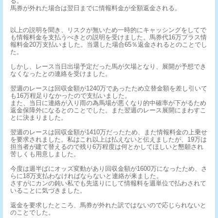
る。
馬券が外れた場合は翌日までに情報料金が全額返金される。
以上の説明を聞き、リスクが無いため一時的にキャッシングをしてで
も情報料金を支払うべきとの説明を受けました。馬券代16万プラス情
報料金20万支払いました。当選した場合65％返金されるとのことでし
た。
しかし、レース当日出場予定だった馬が欠場となり、展開が予想でき
なくなったとの連絡を受けました。
翌週のレースは回収金額が1240万であったため立替金額を差し引いて
も16万程足りなかったので支払いました。
また、当日に連絡が入り雨の為馬場が悪くなり的中確率が下がるため
返金保障外になるとのことでした。また翌週のレース展開にまわすこ
とに決まりました。
翌週のレースは回収金額が1410万だったため、また情報料金の上乗せ
を要求されました。私はこれ以上は払えないと伝えましたが、19万は
担当者が建て替えるので残り6万程度は何とかしてほしいと懇願され
苦しくも用意しました。
今度は週半ばにオッズ変動があり回収金額が1600万になったため、さ
らに18万支払わなければならないと連絡が来ました。
さすがにカンの鈍い私でも先送りにして情報料を週単位で払わされて
いることに気づきました。
返金を要求したところ、馬券が外れた訳ではないので応じられないと
のことでした。