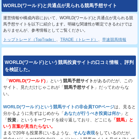
WORLD(ワールド)と共通点が見られる競馬予想サイト
運営情報や構成内容において、WORLD(ワールド)と共通点が見られる競
馬予想サイトを以下に紹介します。明確な関連性が断定できるわけでは
ありませんが、参考情報としてご覧ください。
トップトレード（TopTrade）
、
TRADE（トレード）
、
早速競馬情報
WORLD(ワールド)
という
競馬投資サイト
の
口コミ
情報
、
評判
を
検証
した。
「
WORLD(ワールド)
」という
競馬予想サイト
があるのだが、この
サイト、見ただけじゃこれが「
競馬予想サイト
」だってわからな
い。
WORLD(ワールド)という競馬サイトの非会員TOPページ
は、見ると
分かるように先ずはじめから「
あなたが行うべき投資は何か
」と
「
投資
」というキーワードを繰り返しており、どこにも
「競馬」と
いう言葉が見当たらない。
まるで20年も投業界にいるような、
そんな表現
をしているのだが、