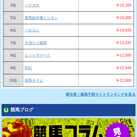
4位
バクガチ
¥-15,164
5位
競馬総本舗ミリオン
¥-15,000
6位
バビロン
¥-14,933
7位
大当たり競馬
¥-13,337
8位
ヒットザマーク
¥-12,585
9位
R32
¥-12,544
10位
競馬タイム
¥-12,000
要注意！競馬予想サイトランキングを見る
競馬ブログ