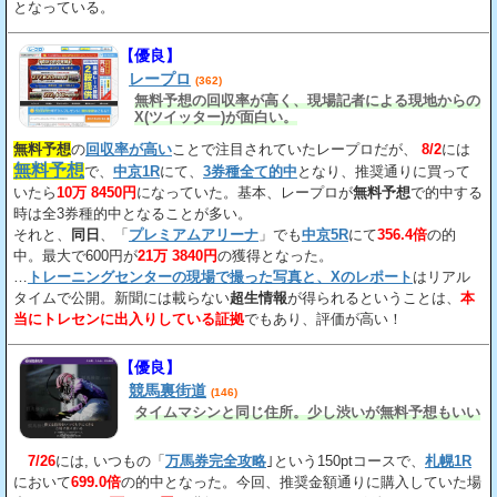
となっている。
【優良】
レープロ
(362)
無料予想の回収率が高く、現場記者による現地からの
X(ツイッター)が面白い。
無料予想
の
回収率が高い
ことで注目されていたレープロだが、
8/2
には
無料予想
で、
中京1R
にて、
3券種全て的中
となり、推奨通りに買って
いたら
10万 8450円
になっていた。基本、レープロが
無料予想
で的中する
時は全3券種的中となることが多い。
それと、
同日
、「
プレミアムアリーナ
」でも
中京5R
にて
356.4倍
の的
中。最大で600円が
21万 3840円
の獲得となった。
…
トレーニングセンターの現場で撮った写真と、Xのレポート
はリアル
タイムで公開。新聞には載らない
超生情報
が得られるということは、
本
当にトレセンに出入りしている証拠
でもあり、評価が高い！
【優良】
競馬裏街道
(146)
タイムマシンと同じ住所。少し渋いが無料予想もいい
7/26
には, いつもの「
万馬券完全攻略
｣という150ptコースで、
札幌1R
において
699.0倍
の的中となった。今回、推奨金額通りに購入していた場