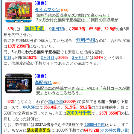
【優良】
タイムマシン
(244)
無料予想の回収率がズバ抜けて高かった！
3ヶ月かけた無料予想検証は、1回目の回収率が
163%、2回目が206%、3回目が534%だ。
無料予想
8/5
には「
」で
園田7R
にて
286.7倍
、
65.5倍
、
32.5倍
の全3券
種を的中させた。
無料予想
仮に各券種500円ずつ購入していた場合、
なのに、合計払戻額
は
19万 2350円
になっていた。
尚、
3ヶ月にわたる無料予想検証
でも安定した成績を記録。
初月
は回収率
163%
、
2ヶ月目
は
206%
、
3ヶ月目
には
534%
という結果
に。信頼度の高い予想サイトであることが確認できる。
【優良】
高配当21
(695)
高配当21の特筆すべき点は、やはり「有料コースが激
安」というところだろう。
8/2
にもなんと、
わずか
20pt予想
(
2000円
)
で参加できる
超・安価
な予想
コースで、
中京5R
にて
356.4倍
と、
51.5倍
、
59.2倍
の全3券種的中。仮に
2000円予想
500円で全券種を買ってたら､今回は
で、
23万 3550円
の払
戻しになった計算だ。
なお、数年前には
3237.5倍
を含む全2券種的中(
1000円予想
)といい、すご
い。ちなみに
過去最高配当
は､1000円予想での
6479.2倍
(
その時の買い目
)