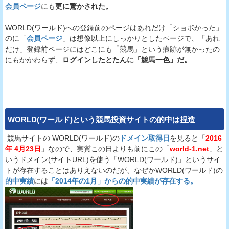
会員ページ
にも
更に驚かされた。
WORLD(ワールド)への登録前のページはあれだけ「ショボかった」
のに「
会員ページ
」は想像以上にしっかりとしたページで、「あれ
だけ」登録前ページにはどこにも「競馬」という痕跡が無かったの
にもかかわらず、
ログインしたとたんに「競馬一色」だ。
WORLD(ワールド)
という
競馬投資サイト
の的中は捏造
競馬サイトの WORLD(ワールド)の
ドメイン取得日
を見ると「
2016
年 4月23日
」なので、実質この日よりも前にこの「
world-1.net
」と
いうドメイン(サイトURL)を使う「WORLD(ワールド)」というサイ
トが存在することはありえないのだが、なぜかWORLD(ワールド)の
的中実績
には
「2014年の1月」からの的中実績が存在する。