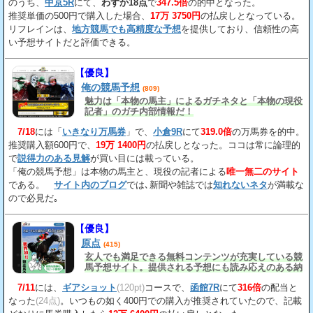
のうち、
中京5R
にて、
わずか18点
で
347.5倍
の的中となった。
推奨単価の500円で購入した場合、
17万 3750円
の払戻しとなっている。
リフレインは、
地方競馬でも高精度な予想
を提供しており、信頼性の高
い予想サイトだと評価できる。
【優良】
俺の競馬予想
(809)
魅力は「本物の馬主」によるガチネタと「本物の現役
記者」のガチ内部情報だ！
7/18
には「
いきなり万馬券
」で、
小倉9R
にて
319.0倍
の万馬券を的中。
推奨購入額600円で、
19万 1400円
の払戻しとなった。ココは常に論理的
で
説得力のある見解
が買い目には載っている。
「俺の競馬予想」は本物の馬主と、現役の記者による
唯一無二のサイト
である。
サイト内のブログ
では､新聞や雑誌では
知れないネタ
が満載な
ので必見だ｡
【優良】
原点
(415)
玄人でも満足できる無料コンテンツが充実している競
馬予想サイト。提供される予想にも読み応えのある納
得の見解
が載っている。
7/11
には、
ギアショット
(120pt)
コースで、
函館7R
にて
316倍
の配当と
なった
(24点)
。いつもの如く400円での購入が推奨されていたので、記載