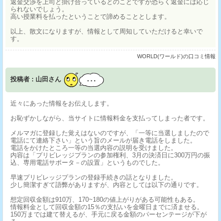
返金交渉を上司と掛け合っているとのことですが恐らく返金には応じ
られないでしょう。
高い授業料を払ったということで諦めることとします。
以上、散文になりますが、情報として周知していただけると幸いで
す。
WORLD(ワールド)の口コミ情報
投稿者 : 山田さん
近々にあった情報をお伝えします。
お恥ずかしながら、当サイトに情報料金を支払ってしまった者です。
メルマガに登録した覚えはないのですが、「一等に当選しましたので
電話にて連絡下さい」という旨のメールが届き電話をしました。
電話をかけたところ一等の当選内容の説明を受けました。
内容は「プリビレッジプランの参加権利、3月の決済日に300万円の振
込、専用電話サポータ－の設置」というものでした。
早速プリビレッジプランの登録手続きの話となりました。
少し簡潔すぎて語弊がありますが、内容としては以下の通りです。
想定回収金額は910万、170~180の値上がりがある可能性もある。
情報料金として回収金額の15％の支払いを金曜日までに済ませる。
150万までは建て替えるが、手元に戻る金額のパーセンテージが下が