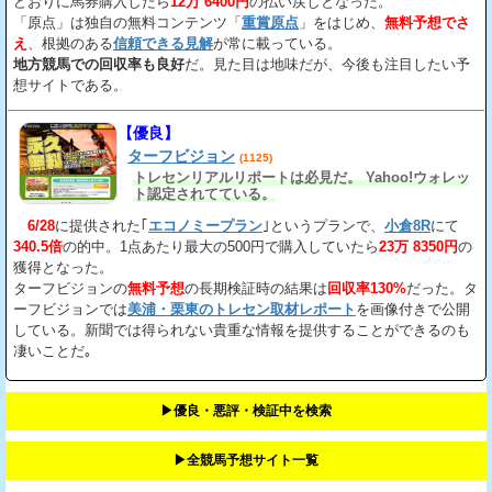
どおりに馬券購入したら
12万 6400円
の払い戻しとなった。
「原点」は独自の無料コンテンツ「
重賞原点
」をはじめ、
無料予想でさ
え
、根拠のある
信頼できる見解
が常に載っている。
地方競馬での回収率も良好
だ。見た目は地味だが、今後も注目したい予
想サイトである。
【優良】
ターフビジョン
(1125)
トレセンリアルリポートは必見だ。 Yahoo!ウォレッ
ト認定されてている。
6/28
に提供された｢
エコノミープラン
｣というプランで、
小倉8R
にて
340.5倍
の的中。1点あたり最大の500円で購入していたら
23万 8350円
の
獲得となった。
ターフビジョンの
無料予想
の長期検証時の結果は
回収率130%
だった。タ
ーフビジョンでは
美浦・栗東のトレセン取材レポート
を画像付きで公開
している。新聞では得られない貴重な情報を提供することができるのも
凄いことだ｡
▶︎優良・悪評・検証中を検索
▶︎全競馬予想サイト一覧