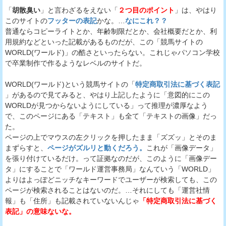
「
胡散臭い
」と言わざるをえない「
２つ目のポイント
」は、やはり
このサイトの
フッターの表記
かな。…
なにこれ？？
普通ならコピーライトとか、年齢制限だとか、会社概要だとか、利
用規約などといった記載があるものだが、この「競馬サイトの
WORLD(ワールド)」の酷さといったらない。これじゃパソコン学校
で卒業制作で作るようなレベルのサイトだ。
WORLD(ワールド)という競馬サイトの「
特定商取引法に基づく表記
」があるので見てみると、やはり上記したように「意図的にこの
WORLDが見つからないようにしている」って推理が濃厚なよう
で、このページにある「テキスト」も全て「テキストの画像」だっ
た。
ページの上でマウスの左クリックを押したまま「ズズッ」とそのま
まずらすと、
ページがズルリと動くだろう。
これが「画像データ」
を張り付けているだけ。って証拠なのだが、このように「画像デー
タ」にすることで「ワールド運営事務局」なんていう「WORLD」
よりはよっぽどニッチなキーワードでユーザーが検索しても、この
ページが検索されることはないのだ。…それにしても「運営社情
報」も「住所」も記載されていないんじゃ
「特定商取引法に基づく
表記」の意味ないな。