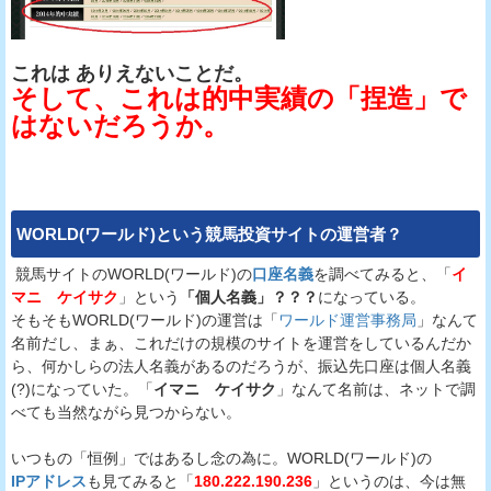
これは ありえないことだ。
そして、これは的中実績の「捏造」で
はないだろうか。
WORLD(ワールド)
という
競馬投資サイト
の運営者？
競馬サイトのWORLD(ワールド)の
口座名義
を調べてみると、「
イ
マニ ケイサク
」という
「個人名義」？？？
になっている。
そもそもWORLD(ワールド)の運営は「
ワールド運営事務局
」なんて
名前だし、まぁ、これだけの規模のサイトを運営をしているんだか
ら、何かしらの法人名義があるのだろうが、振込先口座は個人名義
(?)になっていた。「
イマニ ケイサク
」なんて名前は、ネットで調
べても当然ながら見つからない。
いつもの「恒例」ではあるし念の為に。WORLD(ワールド)の
IPアドレス
も見てみると「
180.222.190.236
」というのは、今は無