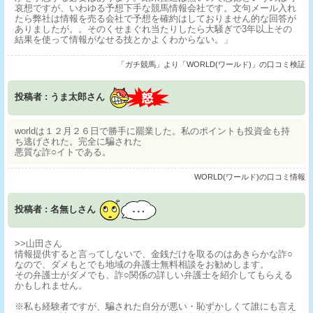
哀想ですが、いわゆる予想下手な競馬情報会社です。文句メール入れ
たら弊社は情報を売る会社で予想を確約はしておりません的な回答が
ありましたが。。そのくせまぐれ当たりしたら大騒ぎで3年以上その
結果を使って情報がなせる技とかよくわからない。」
「ガチ競馬」より「WORLD(ワールド)」の口コミ検証
投稿者 : うま太郎さん
worldは１２月２６日で勝手に罷業した。私のポイントも投資金も持
ち逃げされた。完全に騙された
悪質な詐○イトである。
WORLD(ワールド)の口コミ情報
投稿者 : 名無しさん
>>山田さん
情報提供すると言ってしないで、金銭だけを取るのはあきらかな詐○
なので、ダメもとでも地域の弁護士無料相談をお勧めします。
その弁護士がダメでも、詐○関係の詳しい弁護士を紹介してもらえる
かもしれません。
※私も経験者ですが、騙された自分が悪い・恥ずかしくて誰にも言え