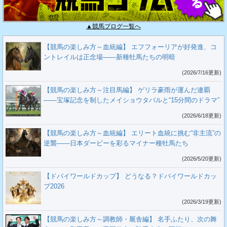
▲競馬ブログ一覧へ
【競馬の楽しみ方～血統編】 エフフォーリアが好発進、コ
ントレイルは正念場――新種牡馬たちの明暗
(2026/7/16更新)
【競馬の楽しみ方～注目馬編】 ゲリラ豪雨が運んだ連覇
――宝塚記念を制したメイショウタバルと“15分間のドラマ”
(2026/6/18更新)
【競馬の楽しみ方～血統編】 エリート血統に挑む“非主流”の
逆襲――日本ダービーを彩るマイナー種牡馬たち
(2026/5/20更新)
【ドバイワールドカップ】 どうなる？ドバイワールドカッ
プ2026
(2026/3/19更新)
【競馬の楽しみ方～調教師・厩舎編】 名手ふたり、次の舞