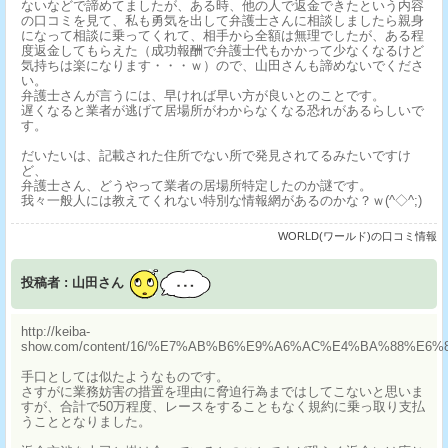
ないなどで諦めてましたが、ある時、他の人で返金できたという内容
の口コミを見て、私も勇気を出して弁護士さんに相談しましたら親身
になって相談に乗ってくれて、相手から全額は無理でしたが、ある程
度返金してもらえた（成功報酬で弁護士代もかかって少なくなるけど
気持ちは楽になります・・・ｗ）ので、山田さんも諦めないでくださ
い。
弁護士さんが言うには、早ければ早い方が良いとのことです。
遅くなると業者が逃げて居場所がわからなくなる恐れがあるらしいで
す。
だいたいは、記載された住所でない所で発見されてるみたいですけ
ど、
弁護士さん、どうやって業者の居場所特定したのか謎です。
我々一般人には教えてくれない特別な情報網があるのかな？ｗ(^◇^;)
WORLD(ワールド)の口コミ情報
投稿者 : 山田さん
http://keiba-
show.com/content/16/%E7%AB%B6%E9%A6%AC%E4%BA%88%
手口としては似たようなものです。
さすがに業務妨害の措置を理由に脅迫行為まではしてこないと思いま
すが、合計で50万程度、レースをすることもなく規約に乗っ取り支払
うこととなりました。