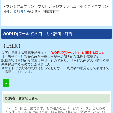
・プレミアムプラン、プリビレッジプランもエグゼクティブプラン
同様に
参加条件
があるので確認不可
WORLD(ワールド)の口コミ・評価・評判
【ご注意】
以下に掲載する競馬予想サイト
「WORLD(ワールド)」に関する口コミ
は、当サイトに寄せられた一部ユーザーの個人的な体験や感想です。
記載内容は主観的な印象に基づくものであり、サービス内容の正確性や効
果を保証するものではありません。
当サイトでは真偽の判断は行っておらず、一利用者の意見として参考まで
に掲載しております。
1
投稿者 : 名前なしさん
「2年に一回位は勝てます。どの週が当たり、どのレースが当たるの
かを予想する必要はあります。結果捏造は無いので悪徳というのは可