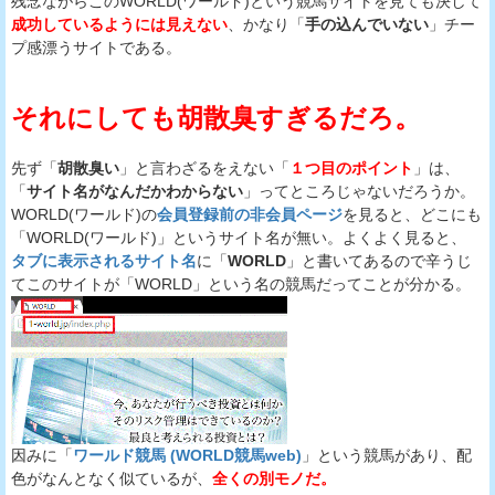
残念ながらこのWORLD(ワールド)という競馬サイトを見ても決して
成功しているようには見えない
、かなり「
手の込んでいない
」チー
プ感漂うサイトである。
それにしても胡散臭すぎるだろ。
先ず「
胡散臭い
」と言わざるをえない「
１つ目のポイント
」は、
「
サイト名がなんだかわからない
」ってところじゃないだろうか。
WORLD(ワールド)の
会員登録前の非会員ページ
を見ると、どこにも
「WORLD(ワールド)」というサイト名が無い。よくよく見ると、
タブに表示されるサイト名
に「
WORLD
」と書いてあるので辛うじ
てこのサイトが「WORLD」という名の競馬だってことが分かる。
因みに「
ワールド競馬 (WORLD競馬web)
」という競馬があり、配
色がなんとなく似ているが、
全くの別モノだ。