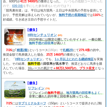
合、600円が
41万 9400円
の獲得となった。
（いつもの低額コースだった
ので、
699.0倍
を手にした参加者もいたのでは？）
「競馬裏街道」は、平日は地方競馬・土日は中央競馬の予想を提供して
おり、予想見解は添えられていないが、
無料予想の長期検証
では
116%
と
好成績。引き続き注目の予想サイトだ。
【優良】
HRIセンチュリオン
(65)
2022年頃には限定公開していたサイトが、一般公開。
無料予想の回収率
が高い！
7/26
は｢
精選2鞍
｣というコース
(180pt）
で
札幌2R
にて
279.4倍
の的中。
推奨金額で馬券購入した場合、
25万 1460円
の獲得となった。
また、「
HRIセンチュリオン
」でも、
1ヶ月以上にわたる継続検証
を実施
した。その結果、
無料予想
の
回収率が高水準で
、推奨どおりに馬券を購
入していた場合、
16レースの累計で
＋88万2,500円の、プラス収支
となっ
ていた。
【優良】
リフレイン
(78)
リフレインの
無料予想
は、
地方競馬の回収率もよく
、
非常に優れた的中率と回収率を誇っている。
7/25
には
サブリミナルターフ
（150pt）というコースで提供された2鞍