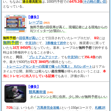
い。ちなみに
過去最高配当
は､1000円予想での
6479.2倍
(
その時の買い目
)
となっている。
【優良】
レープロ
(362)
無料予想の回収率が高く、現場記者による現地からの
X(ツイッター)が面白い。
無料予想
の
回収率が高い
ことで注目されていたレープロだが、
8/2
には
無料予想
で、
中京1R
にて、
3券種全て的中
となり、推奨通りに買って
いたら
10万 8450円
になっていた。基本、レープロが
無料予想
で的中する
時は全3券種的中となることが多い。
それと、
同日
、「
プレミアムアリーナ
」でも
中京5R
にて
356.4倍
の的
中。最大で600円が
21万 3840円
の獲得となった。
…
トレーニングセンターの現場で撮った写真と、Xのレポート
はリアル
タイムで公開。新聞には載らない
超生情報
が得られるということは、
本
当にトレセンに出入りしている証拠
でもあり、評価が高い！
【優良】
競馬裏街道
(146)
タイムマシンと同じ住所。少し渋いが無料予想もいい
7/26
には, いつもの「
万馬券完全攻略
｣という150ptコースで、
札幌1R