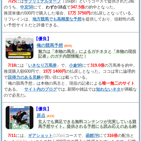
7/25
には
サブリミナルターフ
（150pt）というコースで提供された2鞍
のうち、
中京5R
にて、
わずか18点
で
347.5倍
の的中となった。
推奨単価の500円で購入した場合、
17万 3750円
の払戻しとなっている。
リフレインは、
地方競馬でも高精度な予想
を提供しており、信頼性の高
い予想サイトだと評価できる。
【優良】
俺の競馬予想
(809)
魅力は「本物の馬主」によるガチネタと「本物の現役
記者」のガチ内部情報だ！
7/18
には「
いきなり万馬券
」で、
小倉9R
にて
319.0倍
の万馬券を的中。
推奨購入額600円で、
19万 1400円
の払戻しとなった。ココは常に論理的
で
説得力のある見解
が買い目には載っている。
「俺の競馬予想」は本物の馬主と、現役の記者による
唯一無二のサイト
である。
サイト内のブログ
では､新聞や雑誌では
知れないネタ
が満載な
ので必見だ｡
【優良】
原点
(415)
玄人でも満足できる無料コンテンツが充実している競
馬予想サイト。提供される予想にも読み応えのある納
得の見解
が載っている。
7/11
には、
ギアショット
(120pt)
コースで、
函館7R
にて
316倍
の配当と