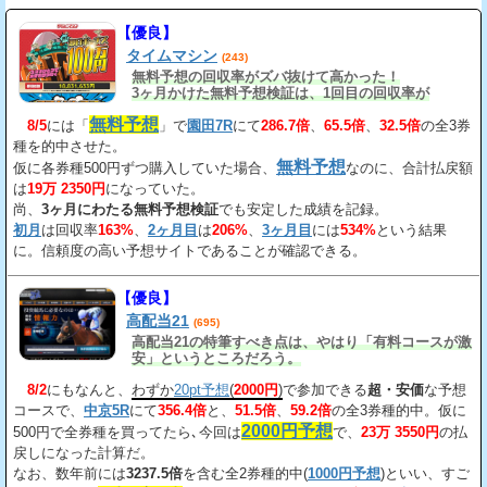
【優良】
タイムマシン
(243)
無料予想の回収率がズバ抜けて高かった！
3ヶ月かけた無料予想検証は、1回目の回収率が
163%、2回目が206%、3回目が534%だ。
無料予想
8/5
には「
」で
園田7R
にて
286.7倍
、
65.5倍
、
32.5倍
の全3券
種を的中させた。
無料予想
仮に各券種500円ずつ購入していた場合、
なのに、合計払戻額
は
19万 2350円
になっていた。
尚、
3ヶ月にわたる無料予想検証
でも安定した成績を記録。
初月
は回収率
163%
、
2ヶ月目
は
206%
、
3ヶ月目
には
534%
という結果
に。信頼度の高い予想サイトであることが確認できる。
【優良】
高配当21
(695)
高配当21の特筆すべき点は、やはり「有料コースが激
安」というところだろう。
8/2
にもなんと、
わずか
20pt予想
(
2000円
)
で参加できる
超・安価
な予想
コースで、
中京5R
にて
356.4倍
と、
51.5倍
、
59.2倍
の全3券種的中。仮に
2000円予想
500円で全券種を買ってたら､今回は
で、
23万 3550円
の払
戻しになった計算だ。
なお、数年前には
3237.5倍
を含む全2券種的中(
1000円予想
)といい、すご