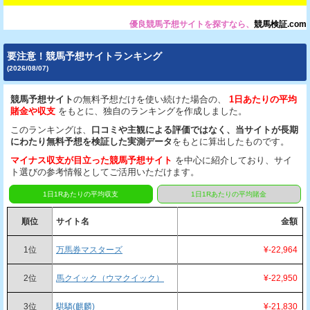
優良競馬予想サイトを探すなら、
競馬検証.com
要注意！競馬予想サイトランキング
(2026/08/07)
競馬予想サイト
の無料予想だけを使い続けた場合の、
1日あたりの平均
賭金や収支
をもとに、独自のランキングを作成しました。
このランキングは、
口コミや主観による評価ではなく、当サイトが長期
にわたり無料予想を検証した実測データ
をもとに算出したものです。
マイナス収支が目立った競馬予想サイト
を中心に紹介しており、サイ
ト選びの参考情報としてご活用いただけます。
1日1Rあたりの平均収支
1日1Rあたりの平均賭金
順位
サイト名
金額
1位
万馬券マスターズ
¥-22,964
2位
馬クイック（ウマクイック）
¥-22,950
3位
騏驎(麒麟)
¥-21,830