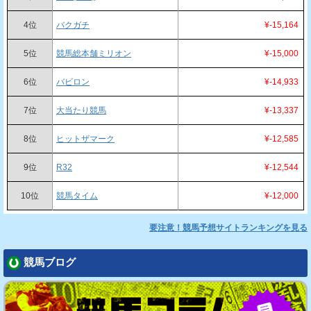
4位
バクガチ
¥-15,164
5位
競馬総本舗ミリオン
¥-15,000
6位
バビロン
¥-14,933
7位
大当たり競馬
¥-13,337
8位
ヒットザマーク
¥-12,585
9位
R32
¥-12,544
10位
競馬タイム
¥-12,000
要注意！競馬予想サイトランキングを見る
競馬ブログ