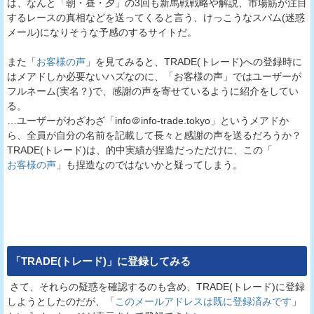
は、なんと「朝・昼・夕」の3回も新馬戦戦略や解説、市場筋が注目
するレースの真相などを送ってくると言う、けっこうなスパム(迷惑
メール)になりそうな予感のするサイトだ。
また「
お客様の声
」を見てみると、TRADE(トレード)への登録時に
はメアドしか必要ないハズなのに、「お客様の声」ではユーザーが
フルネーム(実名？)で、感謝の声を寄せているように紹介をしてい
る。
…ユーザーがわざわざ「info＠info-trade.tokyo」というメアドか
ら、全員が自分の名前を記載して長々と感謝の声を送るだろうか？
TRADE(トレード)は、的中実績が捏造だっただけに、この「
お客様の声
」も捏造なのではないかと疑ってしまう。
「
TRADE(トレード)
」に登録してみる
さて、それらの疑惑を確認するのも含め、TRADE(トレード)に登録
しようとしたのだが、「
このメールアドレスは既に登録済みです
」