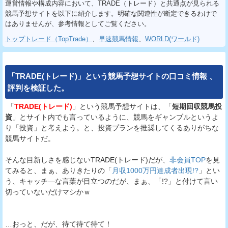
運営情報や構成内容において、TRADE（トレード）と共通点が見られる
競馬予想サイトを以下に紹介します。明確な関連性が断定できるわけで
はありませんが、参考情報としてご覧ください。
トップトレード（TopTrade）
、
早速競馬情報
、
WORLD(ワールド)
「
TRADE(トレード)
」という
競馬予想サイト
の
口コミ
情報
、
評判
を
検証
した。
「
TRADE(トレード)
」という競馬予想サイトは、「
短期回収競馬投
資
」とサイト内でも言っているように、競馬をギャンブルというよ
り「投資」と考えよう。と、投資プランを推奨してくるありがちな
競馬サイトだ。
そんな目新しさを感じないTRADE(トレード)だが、
非会員TOP
を見
てみると、まぁ、ありきたりの「
月収1000万円達成者出現!?
」とい
う、キャッチ―な言葉が目立つのだが、まぁ、「!?」と付けて言い
切っていないだけマシかｗ
…おっと、だが、待て待て待て！