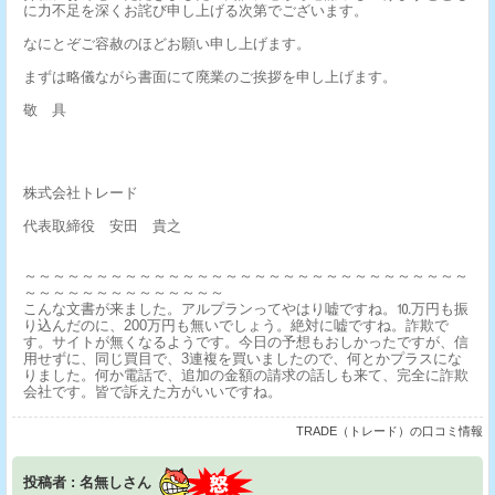
に力不足を深くお詫び申し上げる次第でございます。
なにとぞご容赦のほどお願い申し上げます。
まずは略儀ながら書面にて廃業のご挨拶を申し上げます。
敬 具
株式会社トレード
代表取締役 安田 貴之
～～～～～～～～～～～～～～～～～～～～～～～～～～～～～～～
～～～～～～～～～～～～～～
こんな文書が来ました。アルプランってやはり嘘ですね。⒑万円も振
り込んだのに、200万円も無いでしょう。絶対に嘘ですね。詐欺で
す。サイトが無くなるようです。今日の予想もおしかったですが、信
用せずに、同じ買目で、3連複を買いましたので、何とかプラスにな
りました。何か電話で、追加の金額の請求の話しも来て、完全に詐欺
会社です。皆で訴えた方がいいですね。
TRADE（トレード）の口コミ情報
投稿者 : 名無しさん