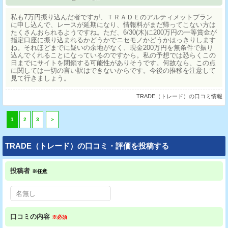
私も7万円振り込んだ者ですが、ＴＲＡＤＥのアルティメットプラン
に申し込んで、レースが延期になり、情報料がまだ帰ってこない方は
たくさんおられるようですね。ただ、6/30(木)に200万円の一等賞金が
指定口座に振り込まれるかどうかでニセモノかどうかはっきりします
ね。それほどまでに疑いの余地がなく、現金200万円を無条件で振り
込んでくれることになっているのですから。私の予想では恐らくこの
日までにサイトを閉鎖する可能性がありそうです。何故なら、この点
に関しては一切の言い訳はできないからです。今後の推移を注意して
見て行きましょう。
TRADE（トレード）の口コミ情報
1
2
3
＞
TRADE（トレード）の口コミ・評価を投稿する
投稿者
※任意
口コミの内容
※必須