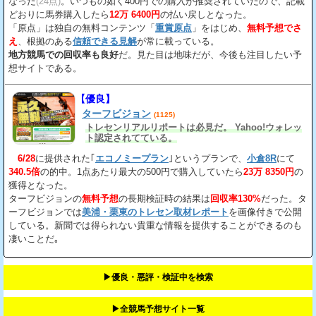
なった
(24点)
。いつもの如く400円での購入が推奨されていたので、記載
どおりに馬券購入したら
12万 6400円
の払い戻しとなった。
「原点」は独自の無料コンテンツ「
重賞原点
」をはじめ、
無料予想でさ
え
、根拠のある
信頼できる見解
が常に載っている。
地方競馬での回収率も良好
だ。見た目は地味だが、今後も注目したい予
想サイトである。
【優良】
ターフビジョン
(1125)
トレセンリアルリポートは必見だ。 Yahoo!ウォレッ
ト認定されてている。
6/28
に提供された｢
エコノミープラン
｣というプランで、
小倉8R
にて
340.5倍
の的中。1点あたり最大の500円で購入していたら
23万 8350円
の
獲得となった。
ターフビジョンの
無料予想
の長期検証時の結果は
回収率130%
だった。タ
ーフビジョンでは
美浦・栗東のトレセン取材レポート
を画像付きで公開
している。新聞では得られない貴重な情報を提供することができるのも
凄いことだ｡
▶︎優良・悪評・検証中を検索
▶︎全競馬予想サイト一覧