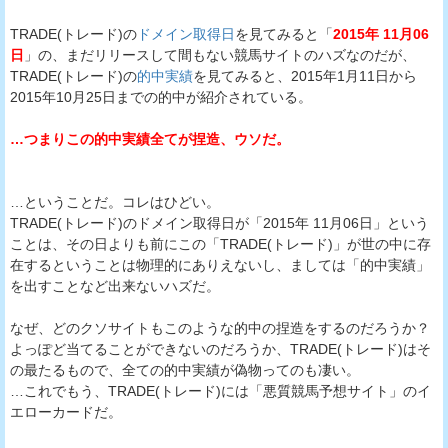
TRADE(トレード)の
ドメイン取得日
を見てみると「
2015年 11月06
日
」の、まだリリースして間もない競馬サイトのハズなのだが、
TRADE(トレード)の
的中実績
を見てみると、2015年1月11日から
2015年10月25日までの的中が紹介されている。
…つまりこの的中実績全てが捏造、ウソだ。
…ということだ。コレはひどい。
TRADE(トレード)のドメイン取得日が「2015年 11月06日」という
ことは、その日よりも前にこの「TRADE(トレード)」が世の中に存
在するということは物理的にありえないし、ましては「的中実績」
を出すことなど出来ないハズだ。
なぜ、どのクソサイトもこのような的中の捏造をするのだろうか？
よっぽど当てることができないのだろうか、TRADE(トレード)はそ
の最たるもので、全ての的中実績が偽物ってのも凄い。
…これでもう、TRADE(トレード)には「悪質競馬予想サイト」のイ
エローカードだ。