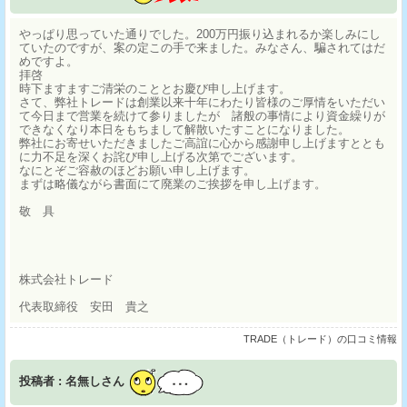
やっぱり思っていた通りでした。200万円振り込まれるか楽しみにし
ていたのですが、案の定この手で来ました。みなさん、騙されてはだ
めですよ。
拝啓
時下ますますご清栄のこととお慶び申し上げます。
さて、弊社トレードは創業以来十年にわたり皆様のご厚情をいただい
て今日まで営業を続けて参りましたが 諸般の事情により資金繰りが
できなくなり本日をもちまして解散いたすことになりました。
弊社にお寄せいただきましたご高誼に心から感謝申し上げますととも
に力不足を深くお詫び申し上げる次第でございます。
なにとぞご容赦のほどお願い申し上げます。
まずは略儀ながら書面にて廃業のご挨拶を申し上げます。
敬 具
株式会社トレード
代表取締役 安田 貴之
TRADE（トレード）の口コミ情報
投稿者 : 名無しさん