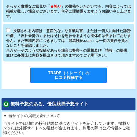
せっかく貴重なご意見や「
🔥怒り
」の投稿をいただいても、内容によっては
掲載が難しい場合がございます。何卒ご理解賜りますようお願い申し上げま
す。
投稿される内容は「意図的な」な営業妨害、または一個人に向けた誹謗
中傷、「反社会勢力」またはそれを思わせるような団体名は含まれておりま
せん。また投稿内容につきましては「競馬検証.com」は一切の責任を負わ
ないことを確認しました。
※万が一そのような投稿があった場合は警察への通報及び「情報」の提供、
並びに弁護士に内容を提出させて頂きますのでご了承下さい。
TRADE（トレード）
の
口コミ投稿する
無料予想のある、優良競馬予想サイト
▼ 当サイトの掲載方針について
当サイトでは独自の検証結果に基づきサイトを紹介しています。掲載リ
ンクには外部サイトへの遷移が含まれます。利用の際は公式情報をご確
認ください。