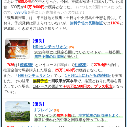
において
699.0倍
の的中となった。今回、推奨金額通りに購入していた場
合、600円が
41万 9400円
の獲得となった。
（いつもの低額コースだった
ので、
699.0倍
を手にした参加者もいたのでは？）
「競馬裏街道」は、平日は地方競馬・土日は中央競馬の予想を提供して
おり、予想見解は添えられていないが、
無料予想の長期検証
では
116%
と
好成績。引き続き注目の予想サイトだ。
【優良】
HRIセンチュリオン
(65)
2022年頃には限定公開していたサイトが、一般公開。
無料予想の回収率
が高い！
7/26
は｢
精選2鞍
｣というコース
(180pt）
で
札幌2R
にて
279.4倍
の的中。
推奨金額で馬券購入した場合、
25万 1460円
の獲得となった。
また、「
HRIセンチュリオン
」でも、
1ヶ月以上にわたる継続検証
を実施
した。その結果、
無料予想
の
回収率が高水準で
、推奨どおりに馬券を購
入していた場合、
16レースの累計で
＋88万2,500円の、プラス収支
となっ
ていた。
【優良】
リフレイン
(78)
リフレインの
無料予想
は、
地方競馬の回収率もよく
、
非常に優れた的中率と回収率を誇っている。