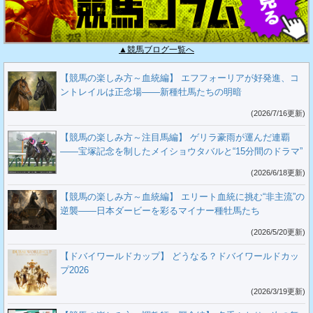
▲競馬ブログ一覧へ
【競馬の楽しみ方～血統編】 エフフォーリアが好発進、コ
ントレイルは正念場――新種牡馬たちの明暗
(2026/7/16更新)
【競馬の楽しみ方～注目馬編】 ゲリラ豪雨が運んだ連覇
――宝塚記念を制したメイショウタバルと“15分間のドラマ”
(2026/6/18更新)
【競馬の楽しみ方～血統編】 エリート血統に挑む“非主流”の
逆襲――日本ダービーを彩るマイナー種牡馬たち
(2026/5/20更新)
【ドバイワールドカップ】 どうなる？ドバイワールドカッ
プ2026
(2026/3/19更新)