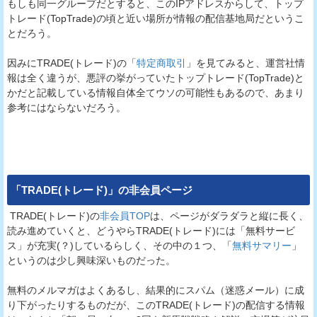
もしも同一グループだとすると、このIPアドレスからして、トップ
トレード(TopTrade)の頃と近い場所が情報の配信基地局だというこ
とだろう。
因みにTRADE(トレード)の「
特定商取引
」を見てみると、運営社情
報は全く違うが、悪評の挙がっていたトップトレード(TopTrade)と
かだと記載している情報自体全てウソの可能性もあるので、あまり
参考にはならないだろう。
「
TRADE(トレード)
」の非会員ページ
TRADE(トレード)の
非会員TOP
は、ページがダラダラと縦に長く、
読み進めていくと、どうやらTRADE(トレード)には「無料サービ
ス」が充実(？)しているらしく、その中の１つ、「
無料サマリー
」
というのは少し興味深いものだった。
無料のメルマガはよくあるし、結果的にスパム（迷惑メール）に成
り下がったりするものだが、このTRADE(トレード)の配信する情報