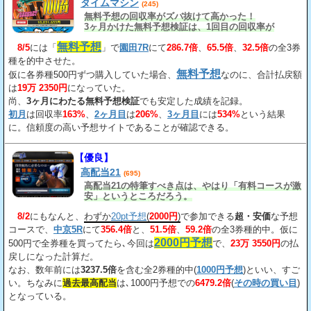
タイムマシン
(245)
無料予想の回収率がズバ抜けて高かった！
3ヶ月かけた無料予想検証は、1回目の回収率が
163%、2回目が206%、3回目が534%だ。
無料予想
8/5
には「
」で
園田7R
にて
286.7倍
、
65.5倍
、
32.5倍
の全3券
種を的中させた。
無料予想
仮に各券種500円ずつ購入していた場合、
なのに、合計払戻額
は
19万 2350円
になっていた。
尚、
3ヶ月にわたる無料予想検証
でも安定した成績を記録。
初月
は回収率
163%
、
2ヶ月目
は
206%
、
3ヶ月目
には
534%
という結果
に。信頼度の高い予想サイトであることが確認できる。
【優良】
高配当21
(695)
高配当21の特筆すべき点は、やはり「有料コースが激
安」というところだろう。
8/2
にもなんと、
わずか
20pt予想
(
2000円
)
で参加できる
超・安価
な予想
コースで、
中京5R
にて
356.4倍
と、
51.5倍
、
59.2倍
の全3券種的中。仮に
2000円予想
500円で全券種を買ってたら､今回は
で、
23万 3550円
の払
戻しになった計算だ。
なお、数年前には
3237.5倍
を含む全2券種的中(
1000円予想
)といい、すご
い。ちなみに
過去最高配当
は､1000円予想での
6479.2倍
(
その時の買い目
)
となっている。