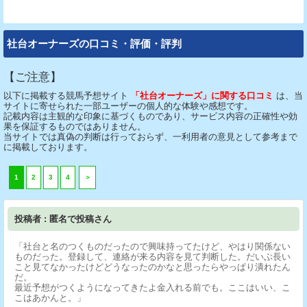
社台オーナーズの口コミ・評価・評判
【ご注意】
以下に掲載する競馬予想サイト
「社台オーナーズ」に関する口コミ
は、当
サイトに寄せられた一部ユーザーの個人的な体験や感想です。
記載内容は主観的な印象に基づくものであり、サービス内容の正確性や効
果を保証するものではありません。
当サイトでは真偽の判断は行っておらず、一利用者の意見として参考まで
に掲載しております。
1
2
3
4
＞
投稿者 : 匿名で投稿さん
「社台と名のつくものだったので興味持ってたけど、やはり関係ない
ものだった。登録して、連絡が来る内容を見て判断した。だいぶ長い
こと見てなかったけどどうなったのかなと思ったらやっぱり潰れたん
だ。
最近予想がつくようになってきたよ金入れる前でも。ここはいい、こ
こはあかんと。」