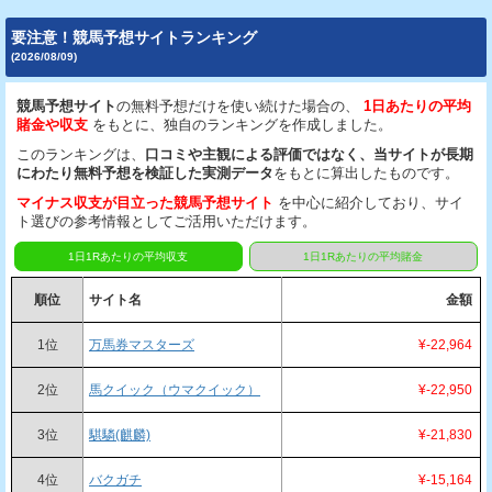
要注意！競馬予想サイトランキング
(2026/08/09)
競馬予想サイト
の無料予想だけを使い続けた場合の、
1日あたりの平均
賭金や収支
をもとに、独自のランキングを作成しました。
このランキングは、
口コミや主観による評価ではなく、当サイトが長期
にわたり無料予想を検証した実測データ
をもとに算出したものです。
マイナス収支が目立った競馬予想サイト
を中心に紹介しており、サイ
ト選びの参考情報としてご活用いただけます。
1日1Rあたりの平均収支
1日1Rあたりの平均賭金
順位
サイト名
金額
1位
万馬券マスターズ
¥-22,964
2位
馬クイック（ウマクイック）
¥-22,950
3位
騏驎(麒麟)
¥-21,830
4位
バクガチ
¥-15,164