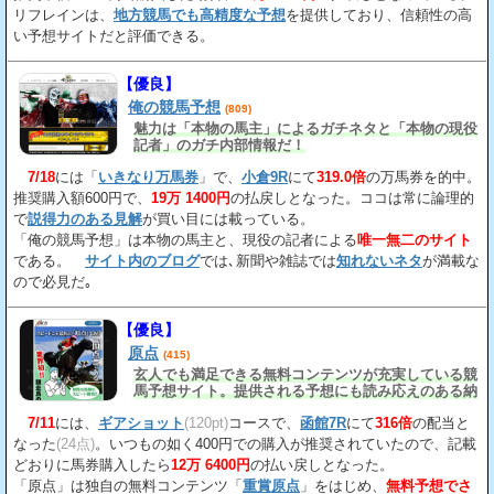
リフレインは、
地方競馬でも高精度な予想
を提供しており、信頼性の高
い予想サイトだと評価できる。
【優良】
俺の競馬予想
(809)
魅力は「本物の馬主」によるガチネタと「本物の現役
記者」のガチ内部情報だ！
7/18
には「
いきなり万馬券
」で、
小倉9R
にて
319.0倍
の万馬券を的中。
推奨購入額600円で、
19万 1400円
の払戻しとなった。ココは常に論理的
で
説得力のある見解
が買い目には載っている。
「俺の競馬予想」は本物の馬主と、現役の記者による
唯一無二のサイト
である。
サイト内のブログ
では､新聞や雑誌では
知れないネタ
が満載な
ので必見だ｡
【優良】
原点
(415)
玄人でも満足できる無料コンテンツが充実している競
馬予想サイト。提供される予想にも読み応えのある納
得の見解
が載っている。
7/11
には、
ギアショット
(120pt)
コースで、
函館7R
にて
316倍
の配当と
なった
(24点)
。いつもの如く400円での購入が推奨されていたので、記載
どおりに馬券購入したら
12万 6400円
の払い戻しとなった。
「原点」は独自の無料コンテンツ「
重賞原点
」をはじめ、
無料予想でさ