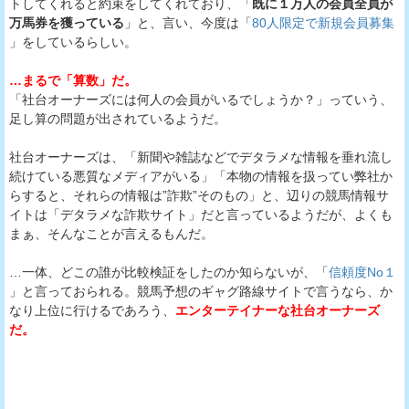
トしてくれると約束をしてくれており、「
既に１万人の会員全員が
万馬券を獲っている
」と、言い、今度は「
80人限定で新規会員募集
」をしているらしい。
…まるで「算数」だ。
「社台オーナーズには何人の会員がいるでしょうか？」っていう、
足し算の問題が出されているようだ。
社台オーナーズは、「新聞や雑誌などでデタラメな情報を垂れ流し
続けている悪質なメディアがいる」「本物の情報を扱ってい弊社か
らすると、それらの情報は”詐欺”そのもの」と、辺りの競馬情報サ
イトは「デタラメな詐欺サイト」だと言っているようだが、よくも
まぁ、そんなことが言えるもんだ。
…一体、どこの誰が比較検証をしたのか知らないが、「
信頼度No１
」と言っておられる。競馬予想のギャグ路線サイトで言うなら、か
なり上位に行けるであろう、
エンターテイナーな社台オーナーズ
だ。