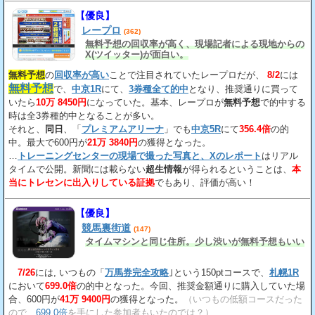
【優良】
レープロ
(362)
無料予想の回収率が高く、現場記者による現地からの
X(ツイッター)が面白い。
無料予想
の
回収率が高い
ことで注目されていたレープロだが、
8/2
には
無料予想
で、
中京1R
にて、
3券種全て的中
となり、推奨通りに買って
いたら
10万 8450円
になっていた。基本、レープロが
無料予想
で的中する
時は全3券種的中となることが多い。
それと、
同日
、「
プレミアムアリーナ
」でも
中京5R
にて
356.4倍
の的
中。最大で600円が
21万 3840円
の獲得となった。
…
トレーニングセンターの現場で撮った写真と、Xのレポート
はリアル
タイムで公開。新聞には載らない
超生情報
が得られるということは、
本
当にトレセンに出入りしている証拠
でもあり、評価が高い！
【優良】
競馬裏街道
(147)
タイムマシンと同じ住所。少し渋いが無料予想もいい
7/26
には, いつもの「
万馬券完全攻略
｣という150ptコースで、
札幌1R
において
699.0倍
の的中となった。今回、推奨金額通りに購入していた場
合、600円が
41万 9400円
の獲得となった。
（いつもの低額コースだった
ので、
699.0倍
を手にした参加者もいたのでは？）