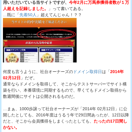
用いただいている当サイトですが、
今年2月に万馬券獲得者数が１万
人超えを記録しました。
」って書いてある。
…既に「
先着50人
」超えてんじゃん！？？
何度も言うように、社台オーナーズの
ドメイン取得日
は「
2014年
02月12日
」だぞ。
通常ならドメインを取得して、そこからテストサーバーでサイト構
築を行い、本番環境に同期するもので、早くてもドメイン取得から
数週間後にサイトは公開されるものだ。
…まぁ、1000歩譲って社台オーナーズが「2014年 02月12日」に公
開したとしても、2016年度はうるう年で29日間あったが、12日以降
だと、そこから会員獲得をしまくったとしても、
たったの17日間し
かない。