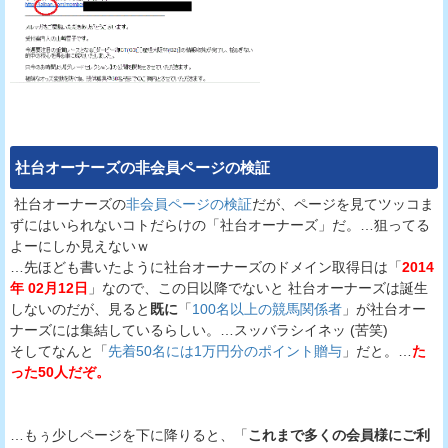
社台オーナーズ
の非会員ページの検証
社台オーナーズの
非会員ページの検証
だが、ページを見てツッコま
ずにはいられないコトだらけの「社台オーナーズ」だ。…狙ってる
よーにしか見えないｗ
…先ほども書いたように社台オーナーズのドメイン取得日は「
2014
年 02月12日
」なので、この日以降でないと 社台オーナーズは誕生
しないのだが、見ると
既に
「
100名以上の競馬関係者
」が社台オー
ナーズには集結しているらしい。…スッバラシイネッ (苦笑)
そしてなんと「
先着50名には1万円分のポイント贈与
」だと。…
た
った50人だぞ。
…もぅ少しページを下に降りると、「
これまで多くの会員様にご利