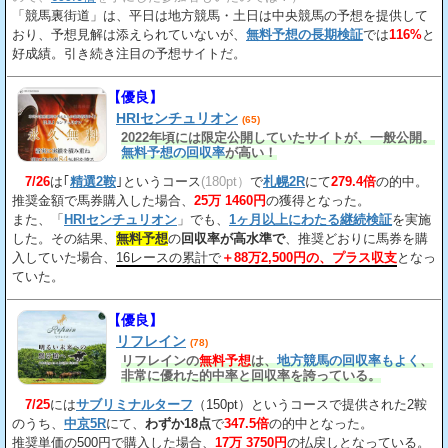
「競馬裏街道」は、平日は地方競馬・土日は中央競馬の予想を提供して
おり、予想見解は添えられていないが、
無料予想の長期検証
では
116%
と
好成績。引き続き注目の予想サイトだ。
【優良】
HRIセンチュリオン
(65)
2022年頃には限定公開していたサイトが、一般公開。
無料予想の回収率
が高い！
7/26
は｢
精選2鞍
｣というコース
(180pt）
で
札幌2R
にて
279.4倍
の的中。
推奨金額で馬券購入した場合、
25万 1460円
の獲得となった。
また、「
HRIセンチュリオン
」でも、
1ヶ月以上にわたる継続検証
を実施
した。その結果、
無料予想
の
回収率が高水準で
、推奨どおりに馬券を購
入していた場合、
16レースの累計で
＋88万2,500円の、プラス収支
となっ
ていた。
【優良】
リフレイン
(78)
リフレインの
無料予想
は、
地方競馬の回収率もよく
、
非常に優れた的中率と回収率を誇っている。
7/25
には
サブリミナルターフ
（150pt）というコースで提供された2鞍
のうち、
中京5R
にて、
わずか18点
で
347.5倍
の的中となった。
推奨単価の500円で購入した場合、
17万 3750円
の払戻しとなっている。