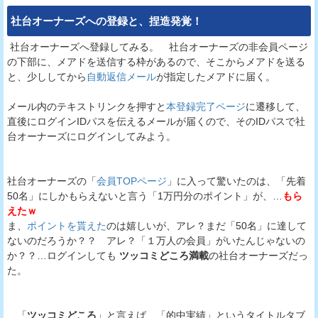
社台オーナーズ
への登録と、捏造発覚！
社台オーナーズへ登録してみる。 社台オーナーズの非会員ページ
の下部に、メアドを送信する枠があるので、そこからメアドを送る
と、少ししてから
自動返信メール
が指定したメアドに届く。
メール内のテキストリンクを押すと
本登録完了ページ
に遷移して、
直後にログインIDパスを伝えるメールが届くので、そのIDパスで社
台オーナーズにログインしてみよう。
社台オーナーズの「
会員TOPページ
」に入って驚いたのは、「先着
50名」にしかもらえないと言う「1万円分のポイント」が、…
もら
えたｗ
ま、
ポイントを貰えた
のは嬉しいが、アレ？まだ「50名」に達して
ないのだろうか？？ アレ？「１万人の会員」がいたんじゃないの
か？？…ログインしても
ツッコミどころ満載
の社台オーナーズだっ
た。
…「
ツッコミどころ
」と言えば、「的中実績」というタイトルタブ