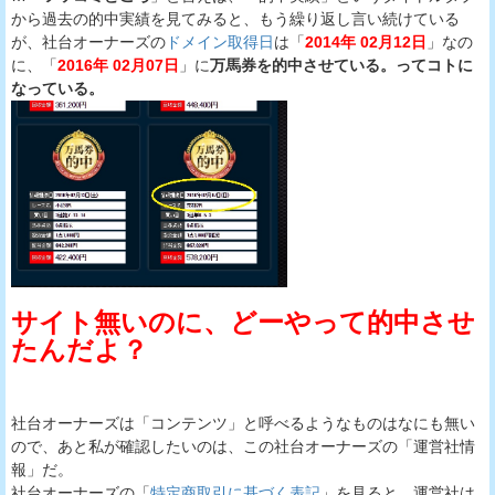
から過去の的中実績を見てみると、もう繰り返し言い続けている
が、社台オーナーズの
ドメイン取得日
は「
2014年 02月12日
」なの
に、「
2016年 02月07日
」に
万馬券を的中させている。ってコトに
なっている。
サイト無いのに、どーやって的中させ
たんだよ？
社台オーナーズは「コンテンツ」と呼べるようなものはなにも無い
ので、あと私が確認したいのは、この社台オーナーズの「運営社情
報」だ。
社台オーナーズの「
特定商取引に基づく表記
」を見ると、運営社は