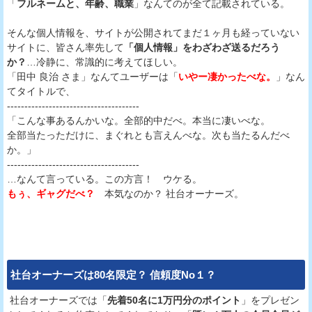
「
フルネームと、年齢、職業
」なんてのが全て記載されている。
そんな個人情報を、サイトが公開されてまだ１ヶ月も経っていない
サイトに、皆さん率先して
「個人情報」をわざわざ送るだろう
か？
…冷静に、常識的に考えてほしい。
「田中 良治 さま」なんてユーザーは「
いやー凄かったべな。
」なん
てタイトルで、
--------------------------------------
「こんな事あるんかいな。全部的中だべ。本当に凄いべな。
全部当たっただけに、まぐれとも言えんべな。次も当たるんだべ
か。」
--------------------------------------
…なんて言っている。この方言！ ウケる。
もぅ、ギャグだべ？
本気なのか？ 社台オーナーズ。
社台オーナーズ
は80名限定？ 信頼度No１？
社台オーナーズでは「
先着50名に1万円分のポイント
」をプレゼン