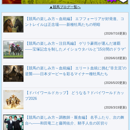
▲競馬ブログ一覧へ
【競馬の楽しみ方～血統編】 エフフォーリアが好発進、コ
ントレイルは正念場――新種牡馬たちの明暗
(2026/7/16更新)
【競馬の楽しみ方～注目馬編】 ゲリラ豪雨が運んだ連覇
――宝塚記念を制したメイショウタバルと“15分間のドラマ”
(2026/6/18更新)
【競馬の楽しみ方～血統編】 エリート血統に挑む“非主流”の
逆襲――日本ダービーを彩るマイナー種牡馬たち
(2026/5/20更新)
【ドバイワールドカップ】 どうなる？ドバイワールドカッ
プ2026
(2026/3/19更新)
【競馬の楽しみ方～調教師・厩舎編】 名手ふたり、次の舞
台へ――和田竜二と藤岡佑介、騎手人生の区切り