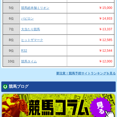
5位
競馬総本舗ミリオン
¥-15,000
6位
バビロン
¥-14,933
7位
大当たり競馬
¥-13,337
8位
ヒットザマーク
¥-12,585
9位
R32
¥-12,544
10位
競馬タイム
¥-12,000
要注意！競馬予想サイトランキングを見る
競馬ブログ