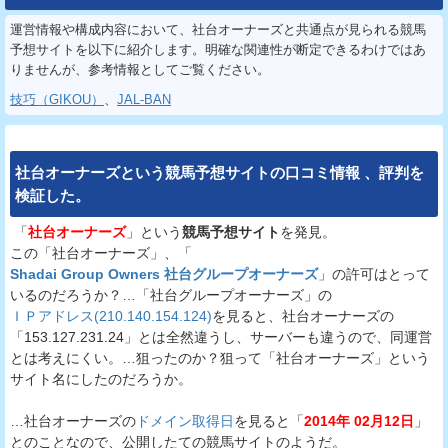
運営情報や構成内容において、社台オーナーズと共通点が見られる競馬
予想サイトを以下に紹介します。明確な関連性が断定できるわけではあ
りませんが、参考情報としてご覧ください。
技巧（GIKOU）
、
JAL-BAN
社台オーナーズ
という
競馬予想サイト
の
口コミ
情報
、
評判
を
検証
した。
「
社台オーナーズ
」という
競馬予想サイト
を発見。
この「社台オーナーズ」、「
Shadai Group Owners 社台グループオーナーズ
」の許可はとって
いるのだろうか？…「社台グループオーナーズ」の
ＩＰアドレス(210.140.154.124)
を見ると、社台オーナーズの
「153.127.231.24」とは全然違うし、サーバーも違うので、同運営
とは考えにくい。…狙ったのか？狙って「社台オーナーズ」という
サイト名にしたのだろうか。
…社台オーナーズの
ドメイン取得日
を見ると「
2014年 02月12日
」
とのことなので、公開したての競馬サイトのようだ。