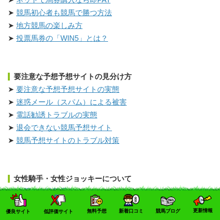
競馬初心者も競馬で勝つ方法
地方競馬の楽しみ方
投票馬券の「WIN5」とは？
要注意な予想予想サイトの見分け方
要注意な予想予想サイトの実態
迷惑メール（スパム）による被害
電話勧誘トラブルの実態
退会できない競馬予想サイト
競馬予想サイトのトラブル対策
女性騎手・女性ジョッキーについて
全国の女性騎手まとめ
藤田菜七子騎手まとめ
更新情報
無料予想
新着口コミ
競馬ブログ
優良サイト
低評価サイト
伝説の美人騎手ミカエル・ミシェルとは