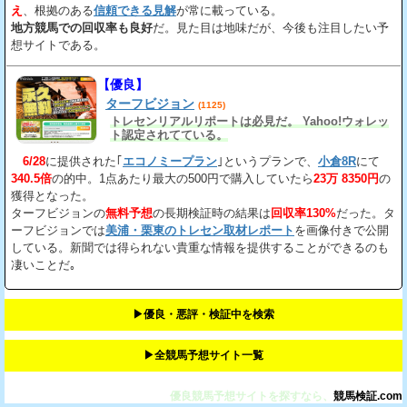
え
、根拠のある
信頼できる見解
が常に載っている。
地方競馬での回収率も良好
だ。見た目は地味だが、今後も注目したい予
想サイトである。
【優良】
ターフビジョン
(1125)
トレセンリアルリポートは必見だ。 Yahoo!ウォレッ
ト認定されてている。
6/28
に提供された｢
エコノミープラン
｣というプランで、
小倉8R
にて
340.5倍
の的中。1点あたり最大の500円で購入していたら
23万 8350円
の
獲得となった。
ターフビジョンの
無料予想
の長期検証時の結果は
回収率130%
だった。タ
ーフビジョンでは
美浦・栗東のトレセン取材レポート
を画像付きで公開
している。新聞では得られない貴重な情報を提供することができるのも
凄いことだ｡
▶︎優良・悪評・検証中を検索
▶︎全競馬予想サイト一覧
優良競馬予想サイトを探すなら、
競馬検証.com