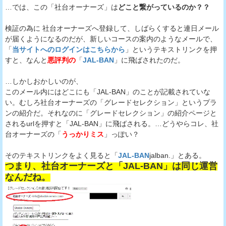
…では、この「社台オーナーズ」は
どこと繋がっているのか？？
検証の為に 社台オーナーズへ登録して、しばらくすると連日メール
が届くようになるのだが、新しいコースの案内のようなメールで、
「
当サイトへのログインはこちらから
」というテキストリンクを押
すと、なんと
悪評判の
「
JAL-BAN
」に飛ばされたのだ。
…しかしおかしいのが、
このメール内にはどこにも「JAL-BAN」のことが記載されていな
い。むしろ社台オーナーズの「グレードセレクション」というプラ
ンの紹介だ。それなのに「グレードセレクション」の紹介ページと
されるurlを押すと「JAL-BAN」に飛ばされる。…どうやらコレ、社
台オーナーズの「
うっかりミス
」っぽい？
そのテキストリンクをよく見ると「
JAL-BAN
jalban.」とある。
つまり、社台オーナーズと「JAL-BAN」は同じ運営
なんだね。