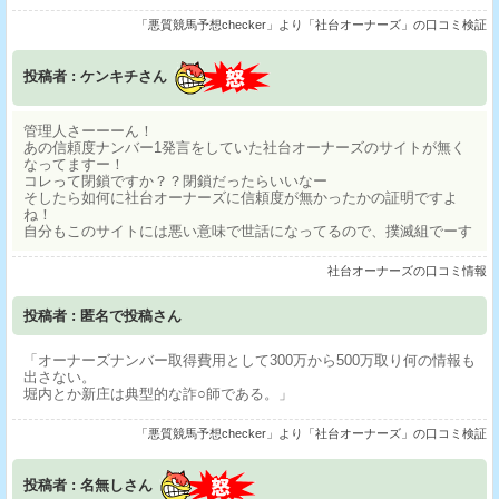
「悪質競馬予想checker」より「社台オーナーズ」の口コミ検証
投稿者 : ケンキチさん
管理人さーーーん！
あの信頼度ナンバー1発言をしていた社台オーナーズのサイトが無く
なってますー！
コレって閉鎖ですか？？閉鎖だったらいいなー
そしたら如何に社台オーナーズに信頼度が無かったかの証明ですよ
ね！
自分もこのサイトには悪い意味で世話になってるので、撲滅組でーす
社台オーナーズの口コミ情報
投稿者 : 匿名で投稿さん
「オーナーズナンバー取得費用として300万から500万取り何の情報も
出さない。
堀内とか新庄は典型的な詐○師である。」
「悪質競馬予想checker」より「社台オーナーズ」の口コミ検証
投稿者 : 名無しさん