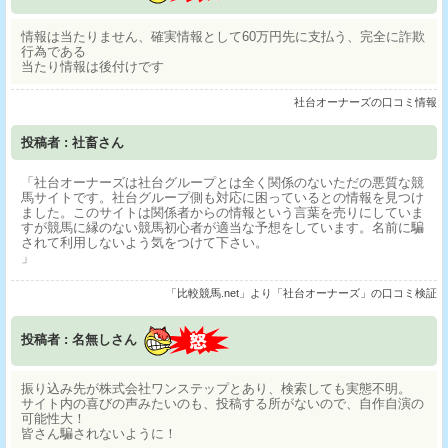
情報は当たりません、確実情報として60万円先に支払う、完全に詐欺
行為である
当たり情報は後付けです
社台オーナーズの口コミ情報
投稿者 : 社畜さん
「社台オーナーズは社台グループとは全く関係のないただの悪質な競
馬サイトです。社台グループ側も対応に困っているとの情報を見つけ
ました。このサイトは関係者からの情報という言葉を売りにしていま
すが競馬に縁のない競馬初心者が適当な予想をしています。名前に騙
されて利用しないよう気をつけて下さい。
」
「比較競馬.net」より「社台オーナーズ」の口コミ検証
投稿者 : 名無しさん
振り込み先が株式会社ワンステップとあり、検索しても実態不明。
サイト内の喜びの声みたいのも、投稿する所がないので、自作自演の
可能性大！
皆さん騙されないように！