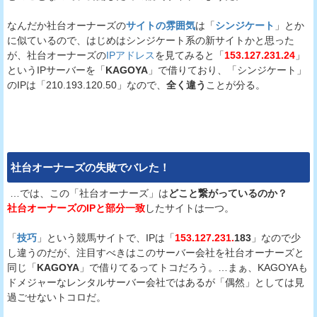
なんだか社台オーナーズの
サイトの雰囲気
は「
シンジケート
」とか
に似ているので、はじめはシンジケート系の新サイトかと思った
が、社台オーナーズの
IPアドレス
を見てみると「
153.127.231.24
」
というIPサーバーを「
KAGOYA
」で借りており、「シンジケート」
のIPは「210.193.120.50」なので、
全く違う
ことが分る。
社台オーナーズ
の失敗でバレた！
…では、この「社台オーナーズ」は
どこと繋がっているのか？
社台オーナーズのIPと部分一致
したサイトは一つ。
「
技巧
」という競馬サイトで、IPは「
153.127.231.
183
」なので少
し違うのだが、注目すべきはこのサーバー会社を社台オーナーズと
同じ「
KAGOYA
」で借りてるってトコだろう。…まぁ、KAGOYAも
ドメジャーなレンタルサーバー会社ではあるが「偶然」としては見
過ごせないトコロだ。