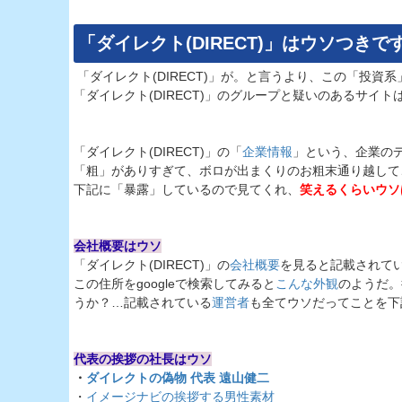
「
ダイレクト(DIRECT)
」はウソつきで
「ダイレクト(DIRECT)」が。と言うより、この「投
「ダイレクト(DIRECT)」のグループと疑いのあるサイ
「ダイレクト(DIRECT)」の「
企業情報
」という、企業の
「粗」がありすぎて、ボロが出まくりのお粗末通り越して
下記に「暴露」しているので見てくれ、
笑えるくらいウソ
会社概要はウソ
「ダイレクト(DIRECT)」の
会社概要
を見ると記載されてい
この住所をgoogleで検索してみると
こんな外観
のようだ。
うか？…記載されている
運営者
も全てウソだってことを下
代表の挨拶の社長はウソ
・
ダイレクトの偽物 代表 遠山健二
・
イメージナビの挨拶する男性素材