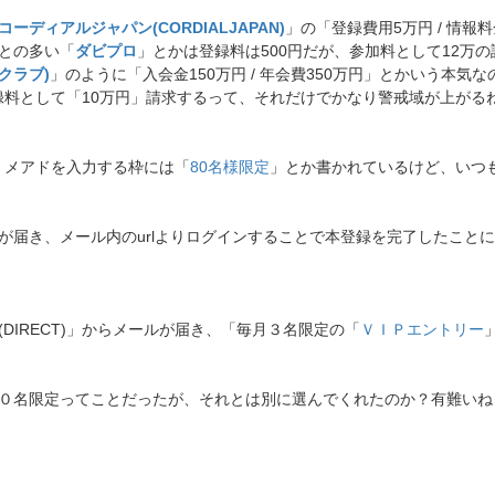
コーディアルジャパン(CORDIALJAPAN)
」の「登録費用5万円 / 情報
との多い「
ダビプロ
」とかは登録料は500円だが、参加料として12万
マクラブ)
」のように「入会金150万円 / 年会費350万円」とかいう本気
登録料として「10万円」請求するって、それだけでかなり警戒域が上がる
か。メアドを入力する枠には「
80名様限定
」とか書かれているけど、いつ
が届き、メール内のurlよりログインすることで本登録を完了したこと
IRECT)」からメールが届き、「毎月３名限定の「
ＶＩＰエントリー
０名限定ってことだったが、それとは別に選んでくれたのか？有難いね