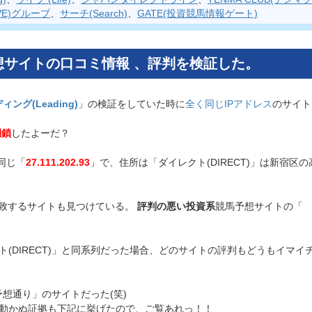
VE)グルーブ
、
サーチ(Search)
、
GATE(投資競馬情報ゲート)
想サイト
の
口コミ
情報
、
評判
を
検証
した。
ィング(Leading)
」の検証をしていた時に
全く同じIPアドレス
のサイト
閉鎖
したよーだ？
も同じ「
27.111.202.93
」で、住所は「ダイレクト(DIRECT)」は新宿区
一致するサイトも見つけている。
評判の悪い投資系
競馬予想サイトの「
(DIRECT)」と同系列だった場合、どのサイトの評判もどうもイマイ
予想通り」のサイトだった(笑)
動かぬ証拠も下記に挙げたので、ご覧あれっ！！