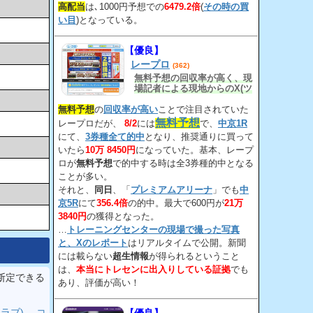
高配当
は､1000円予想での
6479.2倍
(
その時の買
い目
)となっている。
【優良】
レープロ
(362)
無料予想の回収率が高く、現
場記者による現地からのX(ツ
イッター)が面白い。
無料予想
の
回収率が高い
ことで注目されていた
無料予想
レープロだが、
8/2
には
で、
中京1R
にて、
3券種全て的中
となり、推奨通りに買って
いたら
10万 8450円
になっていた。基本、レープ
ロが
無料予想
で的中する時は全3券種的中となる
ことが多い。
それと、
同日
、「
プレミアムアリーナ
」でも
中
京5R
にて
356.4倍
の的中。最大で600円が
21万
3840円
の獲得となった。
…
トレーニングセンターの現場で撮った写真
と、Xのレポート
はリアルタイムで公開。新聞
には載らない
超生情報
が得られるということ
は、
本当にトレセンに出入りしている証拠
でも
断定できる
あり、評価が高い！
クラブ)
、
コ