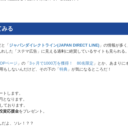
てみる
だと「
ジャパンダイレクトライン(JAPAN DIRECT LINE)
」の情報が多く
に肩入れした「ステマ広告」に見える過剰に絶賛しているサイトも見られる
OPページ
」の「
3ヶ月で1000万を獲得！ 80名限定
」とか、あまりに
用もしないんだけど、その下の「
特典
」が気になるところだ！
ポートします。
０円となります。
しております。
投資応援金
をプレゼント。
なんだよ、ソレ！？？