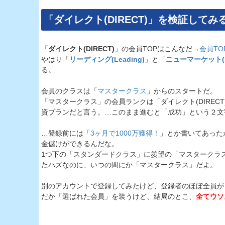
「
ダイレクト(DIRECT)
」を検証してみ
「
ダイレクト(DIRECT)
」の会員TOPはこんなだ→
会員TO
やはり「
リーディング(Leading)
」と「
ニューマーケット(N
る。
会員のクラスは「
マスタークラス
」からのスタートだ。
「マスタークラス」の会員ランクは「ダイレクト(DIREC
資プランだと言う。…このまま進むと「成功」という２文
…登録前には「
3ヶ月で1000万獲得！
」とか書いてあった
金儲けができるんだな。
1つ下の「スタンダードクラス」に羨望の「マスタークラ
たハズなのに、いつの間にか「マスタークラス」だよ。
別のアカウントで登録してみたけど、登録者のほぼ全員が
だか「選ばれた会員」を装うけど、結局のとこ、
全てウソ