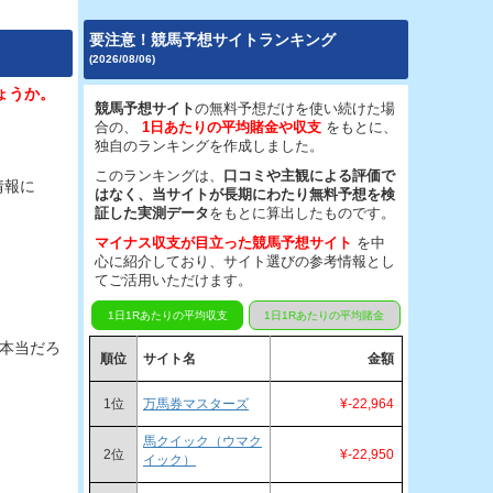
要注意！競馬予想サイトランキング
(2026/08/06)
ょうか。
競馬予想サイト
の無料予想だけを使い続けた場
合の、
1日あたりの平均賭金や収支
をもとに、
独自のランキングを作成しました。
このランキングは、
口コミや主観による評価で
情報に
はなく、当サイトが長期にわたり無料予想を検
証した実測データ
をもとに算出したものです。
マイナス収支が目立った競馬予想サイト
を中
心に紹介しており、サイト選びの参考情報とし
てご活用いただけます。
1日1Rあたりの平均収支
1日1Rあたりの平均賭金
本当だろ
順位
サイト名
金額
1位
万馬券マスターズ
¥-22,964
馬クイック（ウマク
2位
¥-22,950
イック）