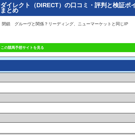
ダイレクト（DIRECT）の⼝コミ・評判と検証ポ
まとめ
閉鎖 グルーヴと関係？リーディング、ニューマーケットと同じIP
この競馬予想サイトを見る