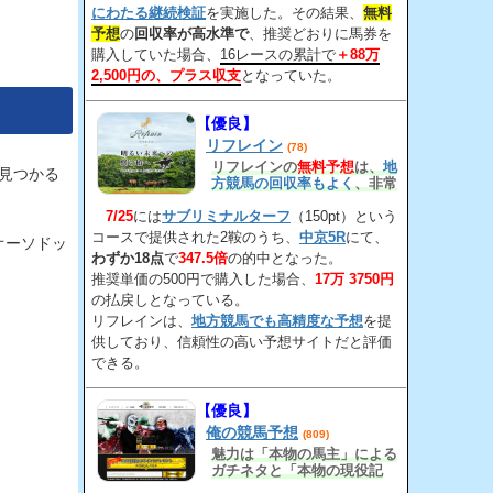
にわたる継続検証
を実施した。その結果、
無料
予想
の
回収率が高水準で
、推奨どおりに馬券を
購入していた場合、
16レースの累計で
＋88万
2,500円の、プラス収支
となっていた。
【優良】
リフレイン
(78)
リフレインの
無料予想
は、
地
見つかる
方競馬の回収率もよく
、非常
。
に優れた的中率と回収率を誇
7/25
には
サブリミナルターフ
っている。
（150pt）という
コースで提供された2鞍のうち、
中京5R
にて、
オーソドッ
わずか18点
で
347.5倍
の的中となった。
推奨単価の500円で購入した場合、
17万 3750円
の払戻しとなっている。
リフレインは、
地方競馬でも高精度な予想
を提
供しており、信頼性の高い予想サイトだと評価
できる。
【優良】
俺の競馬予想
(809)
魅力は「本物の馬主」による
ガチネタと「本物の現役記
者」のガチ内部情報だ！