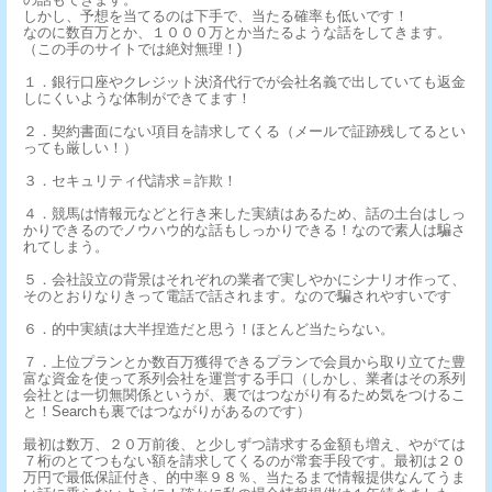
しかし、予想を当てるのは下手で、当たる確率も低いです！
なのに数百万とか、１０００万とか当たるような話をしてきます。
（この手のサイトでは絶対無理！)
１．銀行口座やクレジット決済代行でが会社名義で出していても返金
しにくいような体制ができてます！
２．契約書面にない項目を請求してくる（メールで証跡残してるとい
っても厳しい！）
３．セキュリティ代請求＝詐欺！
４．競馬は情報元などと行き来した実績はあるため、話の土台はしっ
かりできるのでノウハウ的な話もしっかりできる！なので素人は騙さ
れてしまう。
５．会社設立の背景はそれぞれの業者で実しやかにシナリオ作って、
そのとおりなりきって電話で話されます。なので騙されやすいです
６．的中実績は大半捏造だと思う！ほとんど当たらない。
７．上位プランとか数百万獲得できるプランで会員から取り立てた豊
富な資金を使って系列会社を運営する手口（しかし、業者はその系列
会社とは一切無関係というが、裏ではつながり有るため気をつけるこ
と！Searchも裏ではつながりがあるのです）
最初は数万、２０万前後、と少しずつ請求する金額も増え、やがては
７桁のとてつもない額を請求してくるのが常套手段です。最初は２０
万円で最低保証付き、的中率９８％、当たるまで情報提供なんてうま