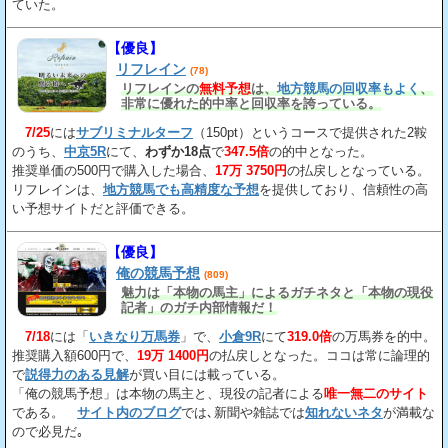
ていた。
【優良】
リフレイン
(78)
リフレインの
無料予想
は、
地方競馬の回収率もよく
、
非常に優れた的中率と回収率を誇っている。
7/25
には
サブリミナルターフ
（150pt）というコースで提供された2鞍
のうち、
中京5R
にて、
わずか18点
で
347.5倍
の的中となった。
推奨単価の500円で購入した場合、
17万 3750円
の払戻しとなっている。
リフレインは、
地方競馬でも高精度な予想
を提供しており、信頼性の高
い予想サイトだと評価できる。
【優良】
俺の競馬予想
(809)
魅力は「本物の馬主」によるガチネタと「本物の現役
記者」のガチ内部情報だ！
7/18
には「
いきなり万馬券
」で、
小倉9R
にて
319.0倍
の万馬券を的中。
推奨購入額600円で、
19万 1400円
の払戻しとなった。ココは常に論理的
で
説得力のある見解
が買い目には載っている。
「俺の競馬予想」は本物の馬主と、現役の記者による
唯一無二のサイト
である。
サイト内のブログ
では､新聞や雑誌では
知れないネタ
が満載な
ので必見だ｡