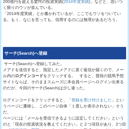
200億円を超える驚愕の投資実績(
2014年度実績
)」などと、思いつ
く限りのウソが並んでいる。
「2014年度実績」とか書かれているが、ここでもウソをついてい
る。もぅ、なにを言っても、信用するのには無理があるだろう。
サーチ(Search)
へ登録
サーチ(Search)へ登録してみた。
メアドを送信すると、指定したメアドに直ぐ返信が届くので、メー
ル内の
ログインコード
をクリックする。 すると、普段の競馬予想
サイトならば、そのままスムーズに本会員ページへログイン出来る
のだが、今回のサーチ(Search)は少し違った。
ログインコードをクリックすると、「
登録を受け付けました
」とい
うページに遷移し、このページ自体「１度しか表示されない」そう
だ。
ページには「メールを受信できるように設定してください」という
のと「現在の投資状況を教えてください」と２つ項目があり、2つ目