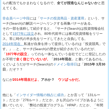
らの配当でもかまわなくなるので、
全てが捏造なんじゃないか
と思
えてくる。
非会員ページ中段
には「
サーチの投資商品・資産運用
」という、サ
ーチ(Search)の解説ページへリンクする画像バナーがある。
その一部を抜粋して紹介すると、『サーチ(Search)は投資情報会社
として
1977年に設立
され、80年代前半には株式投資情報をリリー
ス。常に時代の半歩先をリードしてきたと自負してる。
2014年現在、
私達が自身を持って提供しているのは「投資競馬」で
す。』…と、サーチ(Search)の歴史が紹介されているのだが、
「
1977年の設立
」ってのも一体なんていう会社でどこに登記したの
か不明で
全く信じていないが、
「
2014年現在
」と書いてあるのも、
くどいようだがサーチ(Search)の
ドメイン取得日
は「
2015年 3月30
日
」だぞ？？
なにが
2014年現在だよ、
アホか？
ウソばっかだ。
他にも「
インサイダー情報の独占に成功
」とか言って「131ルー
ト」だとか「278ルート」だとか、さも沢山のパイプがあるように
書いていたり、「弊社の投資プログラム「HPAP」だとか、「年間