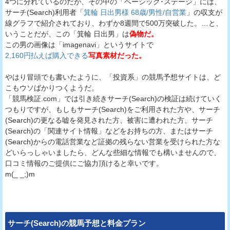
4つに分れているのだが、その中の「ベーシック･ステージ」には、
サーチ(Search)利用者「
箕輪 日出男様 68歳/男性/自営業
」の収支が
線グラフで紹介されており、わずか8週間で500万突破した。…と、
いうことだが、この「箕輪 日出男」は
偽物だ。
この男の画像は「imagenavi」というサイトで
2,160円払えば購入できる
写真素材だった。
やはり冒頭でも書いたように、「投資系」の競馬予想サイトは、ど
こもウソばかりつくようだ。
「競馬検証.com」では引き続きサーチ(Search)の検証は続けていく
つもりですが、もしもサーチ(Search)をご利用された方や、サーチ
(Search)の更なる嘘を発見された方、被害に遭われた方、サーチ
(Search)の「関連サイト情報」などをお持ちの方、またはサーチ
(Search)からの電話営業など証拠の残らない営業を受けられた方な
どいらっしゃいましたら、どんな些細な情報でも構いませんので、
口コミ情報のご提供にご協力頂けると幸いです。
m(_ _;)m
サーチ(Search)
の競馬予想と料金プラン