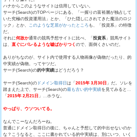
ハナからこのようなサイトは信用していない。
サーチ(Search)のTOPページにある、「一握りの富裕層が独占して
いた究極の投資運用法」とか、「ひた隠しにされてきた魔法のロジ
ック」とか、
このような芝居がかったところ
も、「投資系」の特徴
だ。
それに
何故か
通常の競馬予想サイトに比べ、「
投資系
」競馬サイト
は、
直ぐにバレるような嘘ばかりつく
ので、面倒くさいのだ。
ありがちなのが、サイト内で使用する人物画像が偽物だったり、的
中実績が偽物。ってヤツだ。
サーチ(Search)の
的中実績
はどうだろう？
サーチ(Search)の
ドメイン取得日
は「
2015年 3月30日
」だ。ソレを
踏まえた上で、サーチ(Search)の
最も古い的中実績
を見てみると…
「
2015年 2月21日
」…ホラな。
やっぱり、ウソついてる。
なんでこーなんだろーね。
普通にドメイン取得日の後に、ちゃんと予想して的中出せないのか
な？こうなると、ここに書かれている的中実績は、別にいつ、いく