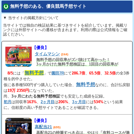
無料予想のある、優良競馬予想サイト
▼ 当サイトの掲載方針について
当サイトでは独自の検証結果に基づきサイトを紹介しています。掲載リ
ンクには外部サイトへの遷移が含まれます。利用の際は公式情報をご確
認ください。
【優良】
タイムマシン
(244)
無料予想の回収率がズバ抜けて高かった！
3ヶ月かけた無料予想検証は、1回目の回収率が
163%、2回目が206%、3回目が534%だ。
無料予想
8/5
には「
」で
園田7R
にて
286.7倍
、
65.5倍
、
32.5倍
の全3券
種を的中させた。
無料予想
仮に各券種500円ずつ購入していた場合、
なのに、合計払戻額
は
19万 2350円
になっていた。
尚、
3ヶ月にわたる無料予想検証
でも安定した成績を記録。
初月
は回収率
163%
、
2ヶ月目
は
206%
、
3ヶ月目
には
534%
という結果
に。信頼度の高い予想サイトであることが確認できる。
【優良】
高配当21
(695)
高配当21の特筆すべき点は、やはり「有料コースが激