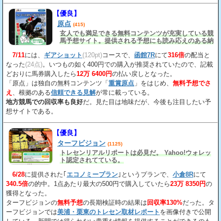
【優良】
原点
(415)
玄人でも満足できる無料コンテンツが充実している競
馬予想サイト。提供される予想にも読み応えのある納
得の見解
が載っている。
7/11
には、
ギアショット
(120pt)
コースで、
函館7R
にて
316倍
の配当と
なった
(24点)
。いつもの如く400円での購入が推奨されていたので、記載
どおりに馬券購入したら
12万 6400円
の払い戻しとなった。
「原点」は独自の無料コンテンツ「
重賞原点
」をはじめ、
無料予想でさ
え
、根拠のある
信頼できる見解
が常に載っている。
地方競馬での回収率も良好
だ。見た目は地味だが、今後も注目したい予
想サイトである。
【優良】
ターフビジョン
(1125)
トレセンリアルリポートは必見だ。 Yahoo!ウォレッ
ト認定されてている。
6/28
に提供された｢
エコノミープラン
｣というプランで、
小倉8R
にて
340.5倍
の的中。1点あたり最大の500円で購入していたら
23万 8350円
の
獲得となった。
ターフビジョンの
無料予想
の長期検証時の結果は
回収率130%
だった。タ
ーフビジョンでは
美浦・栗東のトレセン取材レポート
を画像付きで公開