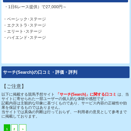
・1日6レース提供）で27,000円～
・ベーシック･ステージ
・エクストラ･ステージ
・エリート･ステージ
・ハイエンド･ステージ
サーチ(Search)の口コミ・評価・評判
【ご注意】
以下に掲載する競馬予想サイト
「サーチ(Search)」に関する口コミ
は、当
サイトに寄せられた一部ユーザーの個人的な体験や感想です。
記載内容は主観的な印象に基づくものであり、サービス内容の正確性や効
果を保証するものではありません。
当サイトでは真偽の判断は行っておらず、一利用者の意見として参考まで
に掲載しております。
1
2
＞