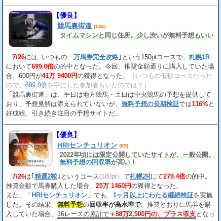
【優良】
競馬裏街道
(146)
タイムマシンと同じ住所。少し渋いが無料予想もいい
7/26
には, いつもの「
万馬券完全攻略
｣という150ptコースで、
札幌1R
において
699.0倍
の的中となった。今回、推奨金額通りに購入していた場
合、600円が
41万 9400円
の獲得となった。
（いつもの低額コースだった
ので、
699.0倍
を手にした参加者もいたのでは？）
「競馬裏街道」は、平日は地方競馬・土日は中央競馬の予想を提供して
おり、予想見解は添えられていないが、
無料予想の長期検証
では
116%
と
好成績。引き続き注目の予想サイトだ。
【優良】
HRIセンチュリオン
(65)
2022年頃には限定公開していたサイトが、一般公開。
無料予想の回収率
が高い！
7/26
は｢
精選2鞍
｣というコース
(180pt）
で
札幌2R
にて
279.4倍
の的中。
推奨金額で馬券購入した場合、
25万 1460円
の獲得となった。
また、「
HRIセンチュリオン
」でも、
1ヶ月以上にわたる継続検証
を実施
した。その結果、
無料予想
の
回収率が高水準で
、推奨どおりに馬券を購
入していた場合、
16レースの累計で
＋88万2,500円の、プラス収支
となっ