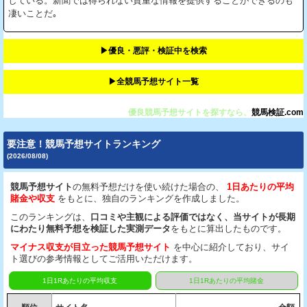
している。新聞では得られない貴重な情報を提供することができるのも
凄いことだ｡
▶︎優良・悪評・検証中を検索
▶︎全競馬予想サイト一覧
優良競馬予想サイトを探すなら、
競馬検証.com
要注意！競馬予想サイトランキング
(2026/08/08)
競馬予想サイト
の無料予想だけを使い続けた場合の、
1日あたりの平均
賭金や収支
をもとに、独自のランキングを作成しました。
このランキングは、
口コミや主観による評価ではなく、当サイトが長期
にわたり無料予想を検証した実測データ
をもとに算出したものです。
マイナス収支が目立った競馬予想サイト
を中心に紹介しており、サイ
ト選びの参考情報としてご活用いただけます。
1日1Rあたりの平均収支
1日1Rあたりの平均賭金