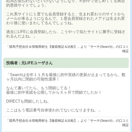
結局お金払わないといけないようになり、不的中で苦しめてくる典型
的悪徳サイトでしょう。
これ系サイトに１度でも会員登録すると、生まれ変わりのサイトから
メールが来るようになるんで、１度会員登録されたメアドは生まれ変
わり後に使いまわしてるんでしょうね。
過去にLIFEに会員登録したら、こうやって似たサイトに勝手に登録さ
れるんだよね。」
「競馬予想会社＆情報商材を【徹底検証＆比較】」より「サーチ(Search)」の口コミ
検証
投稿者 : 元LIFEユーザさん
「Searchは去年１１月を最後に的中実績の更新が止まってるから、数
ヶ月以内に閉鎖の可能性濃厚！
なんて書いてたら、もう閉鎖してる！
最後に的中実績を公開してから５ヶ月で閉鎖でしたか！
DIRECTも閉鎖したしね。
ここはもう電話番号自体使われてないになりますね。」
「競馬予想会社＆情報商材を【徹底検証＆比較】」より「サーチ(Search)」の口コミ
検証