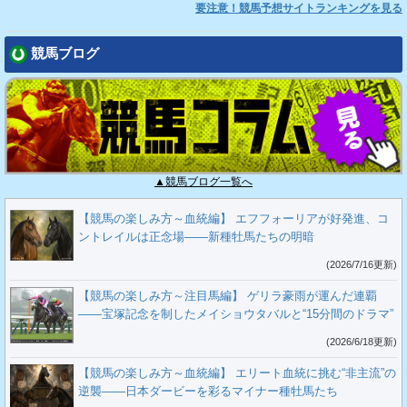
要注意！競馬予想サイトランキングを見る
競馬ブログ
▲競馬ブログ一覧へ
【競馬の楽しみ方～血統編】 エフフォーリアが好発進、コ
ントレイルは正念場――新種牡馬たちの明暗
(2026/7/16更新)
【競馬の楽しみ方～注目馬編】 ゲリラ豪雨が運んだ連覇
――宝塚記念を制したメイショウタバルと“15分間のドラマ”
(2026/6/18更新)
【競馬の楽しみ方～血統編】 エリート血統に挑む“非主流”の
逆襲――日本ダービーを彩るマイナー種牡馬たち