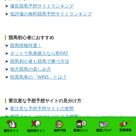
優良競馬予想サイトランキング
低評価の無料競馬予想サイトランキング
競馬初心者におすすめ
競馬情報特選！
ネットで馬券購入なら即PAT
競馬初心者も競馬で勝つ方法
地方競馬の楽しみ方
投票馬券の「WIN5」とは？
要注意な予想予想サイトの見分け方
要注意な予想予想サイトの実態
迷惑メール（スパム）による被害
電話勧誘トラブルの実態
更新情報
無料予想
新着口コミ
競馬ブログ
優良サイト
低評価サイト
退会できない競馬予想サイト