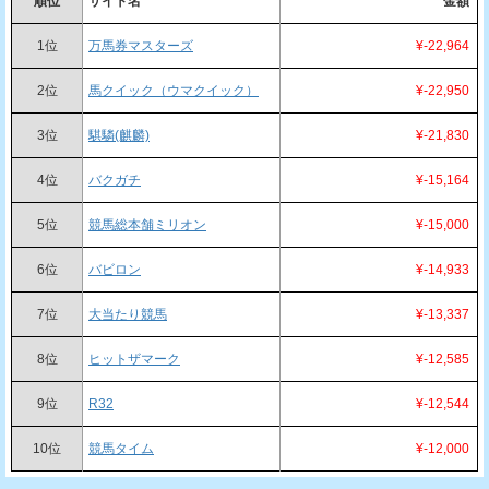
順位
サイト名
金額
1位
万馬券マスターズ
¥-22,964
2位
馬クイック（ウマクイック）
¥-22,950
3位
騏驎(麒麟)
¥-21,830
4位
バクガチ
¥-15,164
5位
競馬総本舗ミリオン
¥-15,000
6位
バビロン
¥-14,933
7位
大当たり競馬
¥-13,337
8位
ヒットザマーク
¥-12,585
9位
R32
¥-12,544
10位
競馬タイム
¥-12,000