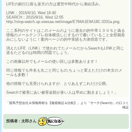
LIFEの銀行口座も楽天の方は運営中時代から凍結済み。
LINK：2015/6/10, Wed 18:40
SEARCH：2015/9/16, Wed 12:05
http://stop-watch.up.seesaa.net/image/E784A1E9A18C-3331a.png
ここ系列のサイトはこのメールのように過去の的中率１００％と偽る
情報のメールテンプレ自体横流しにするので書いていること全部鵜呑
みにしないように！案内ページの的中実績も大体捏造です。
消えたLIFE（LINK）で使われてたメールだからSearchもLINKと同じ
道をたどるのは時間の問題でしょう。
この画像以外でもメールの使い回しは多数あります！
同じ情報でも件名も丸ごと同じもの,ちょっと変えただけの本文のメ
ールも多数！
他の情報でも見受けられますが、とりあえずこれだけ公開。
Searchで被害にあい被害金額が多い人は早めに動きましょう！」
「競馬予想会社＆情報商材を【徹底検証＆比較】」より「サーチ(Search)」の口コミ
検証
投稿者 : 太郎さん