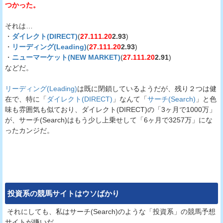
つかった。
それは…
・
ダイレクト(DIRECT)
(
27.111.20
2.93
)
・
リーディング(Leading)
(
27.111.20
2.93
)
・
ニューマーケット(NEW MARKET)
(
27.111.20
2.91
)
などだ。
リーディング(Leading)
は既に閉鎖しているようだが、残り２つは健
在で、特に「
ダイレクト(DIRECT)
」なんて「
サーチ(Search)
」と色
味も雰囲気も似ており、ダイレクト(DIRECT)の「3ヶ月で1000万」
が、サーチ(Search)はもう少し上乗せして「6ヶ月で3257万」にな
ったカンジだ。
投資系の競馬サイト
はウソばかり
それにしても、私はサーチ(Search)のような「投資系」の競馬予想
サイトが嫌いだ。