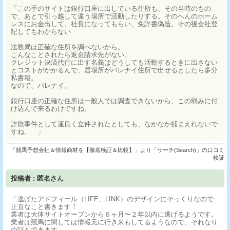
「この手のサイトは銀行口座に出している住所も、その当時のもの
で、あとで引っ越して違う場所で活動したりする。そのへんのホーム
レスにお金出して、社長になってもらい、免許書偽造。その後会社登
記してもわからない
法務局は正確な住所を調べないから。
こんなことされたら返金請求先がない。
クレジット決済代行に出す名義はどうしても活動するときに出さない
とコストがかかるんで、居場所がバレナイ住所で出せるとしたら多分
私書箱。
なので、バレナイ。
銀行口座の正確な住所は一般人では調査できないから、この弱みに付
け込んで来るわけですね。
詐欺事件として運良く立件されたとしても、なかなか捕まえれないで
すね。 」
「競馬予想会社＆情報商材を【徹底検証＆比較】」より「サーチ(Search)」の口コミ
検証
投稿者 : 匿名さん
「逃げたアドフィール（LIFE、LINK）のデザインにそっくりなので
正直なこと書きます！
業者は大体サイトオープンから６ヶ月〜２年以内に逃げるようです。
業者は競馬に関しては情報元に行き来もしてるようなので、それなり
の話もできます。