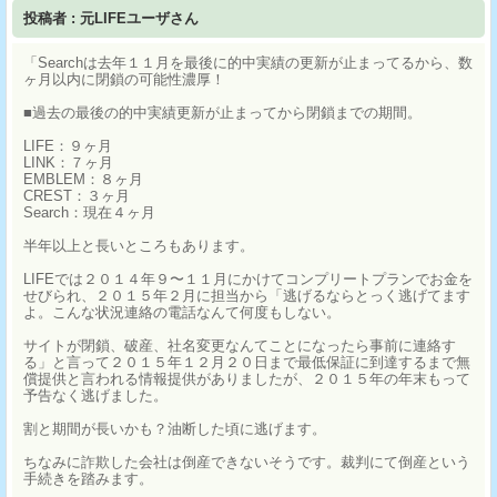
投稿者 : 元LIFEユーザさん
「Searchは去年１１月を最後に的中実績の更新が止まってるから、数
ヶ月以内に閉鎖の可能性濃厚！
■過去の最後の的中実績更新が止まってから閉鎖までの期間。
LIFE：９ヶ月
LINK：７ヶ月
EMBLEM：８ヶ月
CREST：３ヶ月
Search：現在４ヶ月
半年以上と長いところもあります。
LIFEでは２０１４年９〜１１月にかけてコンプリートプランでお金を
せびられ、２０１５年２月に担当から「逃げるならとっく逃げてます
よ。こんな状況連絡の電話なんて何度もしない。
サイトが閉鎖、破産、社名変更なんてことになったら事前に連絡す
る」と言って２０１５年１２月２０日まで最低保証に到達するまで無
償提供と言われる情報提供がありましたが、２０１５年の年末もって
予告なく逃げました。
割と期間が長いかも？油断した頃に逃げます。
ちなみに詐欺した会社は倒産できないそうです。裁判にて倒産という
手続きを踏みます。