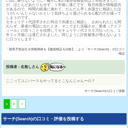
い話に乗らないように！確かに私の場合情報提供は１年続きました
が、ほとんどあたりもせず、１年後に逃亡です。毎月何度か情報提供
があるので、時間の経過に連れて、だんだん早く弁護士に相談したほ
うがいいんじゃないかという気持ちより逃げられる心配の方が減って
しまうのです。
セキュリティ代請求された時点で弁護士に相談し、止められたにも関
わらず、業者の電話に出たとき、そこでまた洗脳させ、業者（アドフ
ィール）の言うことを信用してセキュリティ代２００万払ったら、１
年２ヶ月後には逃亡されました。同じように詐欺被害が増えないよう
に口コミします！」
「競馬予想会社＆情報商材を【徹底検証＆比較】」より「サーチ(Search)」の口コミ
検証
投稿者 : 名無しさん
ここってユニバースもやってるとこなんじゃんーの？
サーチ(Search)の口コミ情報
1
2
＞
サーチ(Search)の口コミ・評価を投稿する