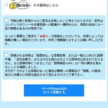
ネタ提供はこちら
可能な限り皆様からのご意見を反映したいと考えておりますが、近年は
コンテンツポリシーや名誉毀損への配慮が一層求められ、表現の自由にも一
定の制限があるのが現状です。
せっかく貴重なご意見や「
🔥怒り
」の投稿をいただいても、内容によっては
掲載が難しい場合がございます。何卒ご理解賜りますようお願い申し上げま
す。
投稿される内容は「意図的な」な営業妨害、または一個人に向けた誹謗
中傷、「反社会勢力」またはそれを思わせるような団体名は含まれておりま
せん。また投稿内容につきましては「競馬検証.com」は一切の責任を負わ
ないことを確認しました。
※万が一そのような投稿があった場合は警察への通報及び「情報」の提供、
並びに弁護士に内容を提出させて頂きますのでご了承下さい。
サーチ(Search)
の
口コミ投稿する