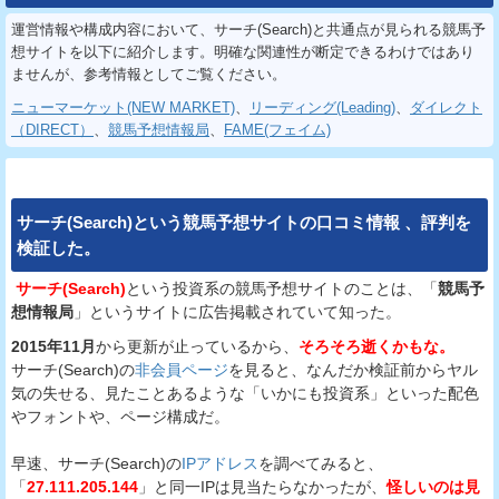
運営情報や構成内容において、サーチ(Search)と共通点が見られる競馬予
想サイトを以下に紹介します。明確な関連性が断定できるわけではあり
ませんが、参考情報としてご覧ください。
ニューマーケット(NEW MARKET)
、
リーディング(Leading)
、
ダイレクト
（DIRECT）
、
競馬予想情報局
、
FAME(フェイム)
サーチ(Search)
という
競馬予想サイト
の
口コミ
情報
、
評判
を
検証
した。
サーチ(Search)
という投資系の競馬予想サイトのことは、「
競馬予
想情報局
」というサイトに広告掲載されていて知った。
2015年11月
から更新が止っているから、
そろそろ逝くかもな。
サーチ(Search)の
非会員ページ
を見ると、なんだか検証前からヤル
気の失せる、見たことあるような「いかにも投資系」といった配色
やフォントや、ページ構成だ。
早速、サーチ(Search)の
IPアドレス
を調べてみると、
「
27.111.205.144
」と同一IPは見当たらなかったが、
怪しいのは見