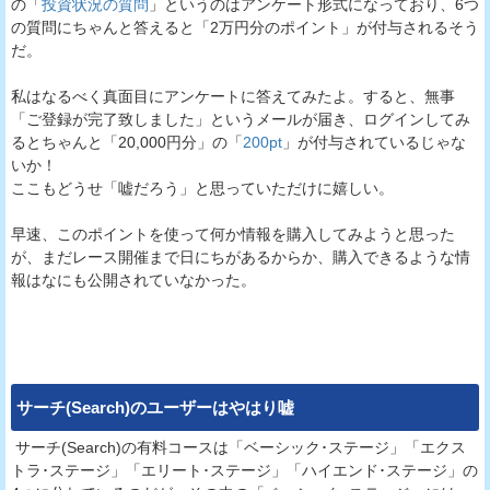
の「
投資状況の質問
」というのはアンケート形式になっており、6つ
の質問にちゃんと答えると「2万円分のポイント」が付与されるそう
だ。
私はなるべく真面目にアンケートに答えてみたよ。すると、無事
「ご登録が完了致しました」というメールが届き、ログインしてみ
るとちゃんと「20,000円分」の「
200pt
」が付与されているじゃな
いか！
ここもどうせ「嘘だろう」と思っていただけに嬉しい。
早速、このポイントを使って何か情報を購入してみようと思った
が、まだレース開催まで日にちがあるからか、購入できるような情
報はなにも公開されていなかった。
サーチ(Search)
のユーザーはやはり嘘
サーチ(Search)の有料コースは「ベーシック･ステージ」「エクス
トラ･ステージ」「エリート･ステージ」「ハイエンド･ステージ」の