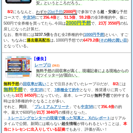
安」というところだろう。
8/2
にもなんと、
わずか
20pt予想
(
2000円
)
で参加できる
超・安価
な予想
コースで、
中京5R
にて
356.4倍
と、
51.5倍
、
59.2倍
の全3券種的中。仮に
2000円予想
500円で全券種を買ってたら､今回は
で、
23万 3550円
の払
戻しになった計算だ。
なお、数年前には
3237.5倍
を含む全2券種的中(
1000円予想
)といい、すご
い。ちなみに
過去最高配当
は､1000円予想での
6479.2倍
(
その時の買い目
)
となっている。
【優良】
レープロ
(362)
無料予想の回収率が高く、現場記者による現地からの
X(ツイッター)が面白い。
無料予想
の
回収率が高い
ことで注目されていたレープロだが、
8/2
には
無料予想
で、
中京1R
にて、
3券種全て的中
となり、推奨通りに買って
いたら
10万 8450円
になっていた。基本、レープロが
無料予想
で的中する
時は全3券種的中となることが多い。
それと、
同日
、「
プレミアムアリーナ
」でも
中京5R
にて
356.4倍
の的
中。最大で600円が
21万 3840円
の獲得となった。
…
トレーニングセンターの現場で撮った写真と、Xのレポート
はリアル
タイムで公開。新聞には載らない
超生情報
が得られるということは、
本
当にトレセンに出入りしている証拠
でもあり、評価が高い！