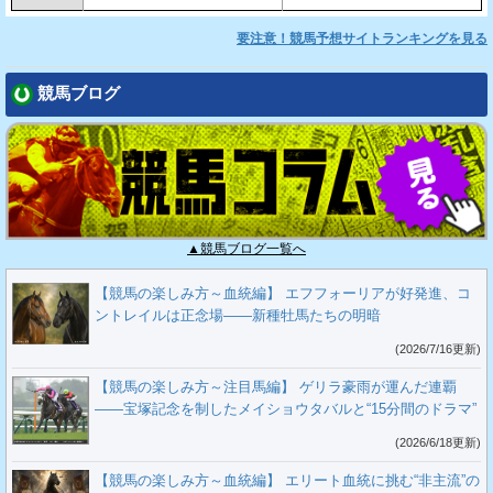
要注意！競馬予想サイトランキングを見る
競馬ブログ
▲競馬ブログ一覧へ
【競馬の楽しみ方～血統編】 エフフォーリアが好発進、コ
ントレイルは正念場――新種牡馬たちの明暗
(2026/7/16更新)
【競馬の楽しみ方～注目馬編】 ゲリラ豪雨が運んだ連覇
――宝塚記念を制したメイショウタバルと“15分間のドラマ”
(2026/6/18更新)
【競馬の楽しみ方～血統編】 エリート血統に挑む“非主流”の