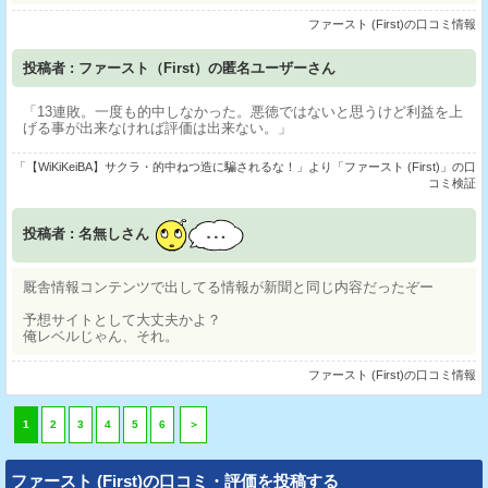
ファースト (First)の口コミ情報
投稿者 : ファースト（First）の匿名ユーザーさん
「13連敗。一度も的中しなかった。悪徳ではないと思うけど利益を上
げる事が出来なければ評価は出来ない。」
「【WiKiKeiBA】サクラ・的中ねつ造に騙されるな！」より「ファースト (First)」の口
コミ検証
投稿者 : 名無しさん
厩舎情報コンテンツで出してる情報が新聞と同じ内容だったぞー
予想サイトとして大丈夫かよ？
俺レベルじゃん、それ。
ファースト (First)の口コミ情報
1
2
3
4
5
6
＞
ファースト (First)の口コミ・評価を投稿する