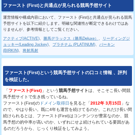
ファースト (First)と共通点が見られる競馬予想サイト
運営情報や構成内容において、ファースト (First)と共通点が見られる競馬
予想サイトを以下に紹介します。明確な関連性が断定できるわけではあ
りませんが、参考情報としてご覧ください。
アクティブ(ACTIVE)
、
勝馬デラックス（勝馬Deluxe）
、
リーディングジ
ョッキー(Leading Jockey)
、
プラチナム (PLATINUM)
、
バーキン
(BIRKIN)
、
将射馬射
ファースト(First)
という
競馬予想サイト
の
口コミ
情報
、
評判
を
検証
した。
「
ファースト(First)
」という
競馬予想サイト
は、そこそこ長い間競
馬予想サイトで生き残っているね。
ファースト(First)の
ドメイン取得日
を見ると「
2012年 3月15日
」な
ので、やはり長い。既に4年も運営を続けてるのか。これだけ長い間
続けられるとは、ファースト(First)はコンテンツが豊富なのか、競
馬予想の的中率が高いのか、いずれにせよ続けられている要因があ
るのだろうから、じっくり検証をしてみよう。