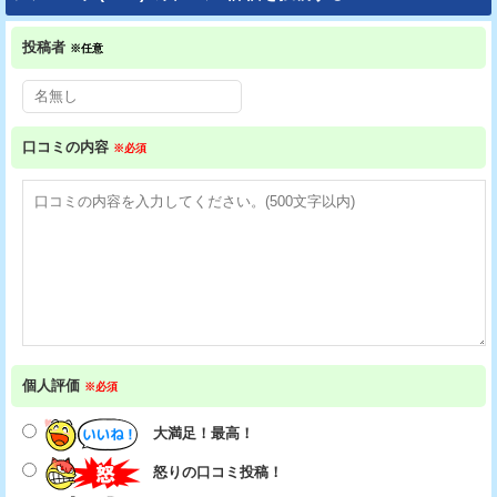
投稿者
※任意
口コミの内容
※必須
個人評価
※必須
大満足！最高！
怒りの口コミ投稿！