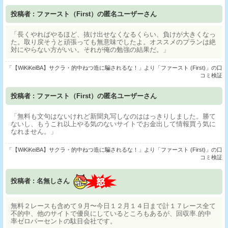
投稿者 : ファースト（First）の匿名ユーザーさん
「長くやればやるほど、抜け出せなくなるくらい、負けが大きくなっ
た。取り戻そうと頑張っても無意味でしたよ。オススメのプランは絶
対にやらない方がいい。それが俺の勉強の結果だ。」
「【WiKiKeiBA】サクラ・的中ねつ造に騙されるな！」より「ファースト (First)」の口
コミ検証
投稿者 : ファースト（First）の匿名ユーザーさん
「無料も文句はないけれど新聞丸写しなのははっきりしました。勝て
ないし、もうこれ以上やる気のないサイトでお金出して情報買う気に
なれません。」
「【WiKiKeiBA】サクラ・的中ねつ造に騙されるな！」より「ファースト (First)」の口
コミ検証
投稿者 : 名無しさん
無料２レースも含めて９月〜今日１２月１４日まで計１７レース全て
不的中、他のサイトで優良にしているところもあるが、回収率.的中
率ゼロパーセントの駄目会社です。