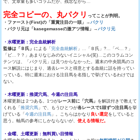
で、文章量も多いコラムだが、残念ながら…
完全コピーの、丸パクリ
ってことが判明。
・ファースト(First)の「重賞注目の一頭」
→
パクリ
・パクリ元は「kasegemasseの激アツ情報」
→
パクリ元
・水曜更新：完全血統解析
監修は「Ｂ氏」
による「
完全血統解析
」…「Ｂ氏」?…「ベ…？」
「ビ…？？」あまりなじみのないイニシャル(笑)…このコラムコン
テンツは、「パクリ元」は見つからなかった。週末の中央競馬のコ
ース解説にはじまり、過去レースと得意とする血統に話を持ってい
っている。特に週末における注目馬を名指しで挙げているわけでは
ない。
・木曜更新：推奨穴馬、今週の注目馬
木曜更新は２つある。1つが
レース前に「穴馬」
を解説付きで教えて
くれる「
推奨穴馬
」で、もうひとつが
各レースで1頭ずつ注目馬
を挙
げている「
今週の注目馬
」。こちらはかなり
良い選定
をしていると
思う。軸馬の参考にしかならないが、
使える情報だ。
・金曜、土曜更新：無料買い目情報