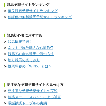
競馬予想サイトランキング
優良競馬予想サイトランキング
低評価の無料競馬予想サイトランキング
競馬初心者におすすめ
競馬情報特選！
ネットで馬券購入なら即PAT
競馬初心者も競馬で勝つ方法
地方競馬の楽しみ方
投票馬券の「WIN5」とは？
要注意な予想予想サイトの見分け方
要注意な予想予想サイトの実態
迷惑メール（スパム）による被害
電話勧誘トラブルの実態