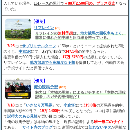
入していた場合、
16レースの累計で
＋88万2,500円の、プラス収支
となっ
ていた。
【優良】
リフレイン
(78)
リフレインの
無料予想
は、
地方競馬の回収率もよく
、
非常に優れた的中率と回収率を誇っている。
7/25
には
サブリミナルターフ
（150pt）というコースで提供された2鞍
のうち、
中京5R
にて、
わずか18点
で
347.5倍
の的中となった。
推奨単価の500円で購入した場合、
17万 3750円
の払戻しとなっている。
リフレインは、
地方競馬でも高精度な予想
を提供しており、信頼性の高
い予想サイトだと評価できる。
【優良】
俺の競馬予想
(809)
魅力は「本物の馬主」によるガチネタと「本物の現役
記者」のガチ内部情報だ！
7/18
には「
いきなり万馬券
」で、
小倉9R
にて
319.0倍
の万馬券を的中。
推奨購入額600円で、
19万 1400円
の払戻しとなった。ココは常に論理的
で
説得力のある見解
が買い目には載っている。
「俺の競馬予想」は本物の馬主と、現役の記者による
唯一無二のサイト
である。
サイト内のブログ
では､新聞や雑誌では
知れないネタ
が満載な