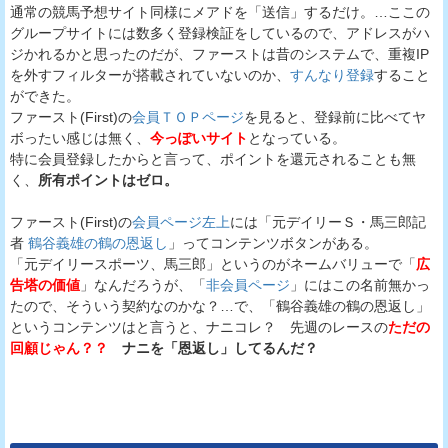
通常の競馬予想サイト同様にメアドを「送信」するだけ。…ここの
グループサイトには数多く登録検証をしているので、アドレスがハ
ジかれるかと思ったのだが、ファーストは昔のシステムで、重複IP
を外すフィルターが搭載されていないのか、
すんなり登録
すること
ができた。
ファースト(First)の
会員ＴＯＰページ
を見ると、登録前に比べてヤ
ボったい感じは無く、
今っぽいサイト
となっている。
特に会員登録したからと言って、ポイントを還元されることも無
く、
所有ポイントはゼロ。
ファースト(First)の
会員ページ左上
には「元デイリーＳ・馬三郎記
者
鶴谷義雄の鶴の恩返し
」ってコンテンツボタンがある。
「元デイリースポーツ、馬三郎」というのがネームバリューで「
広
告塔の価値
」なんだろうが、「
非会員ページ
」にはこの名前無かっ
たので、そういう契約なのかな？…で、「鶴谷義雄の鶴の恩返し」
というコンテンツはと言うと、ナニコレ？ 先週のレースの
ただの
回顧じゃん？？
ナニを「恩返し」してるんだ？