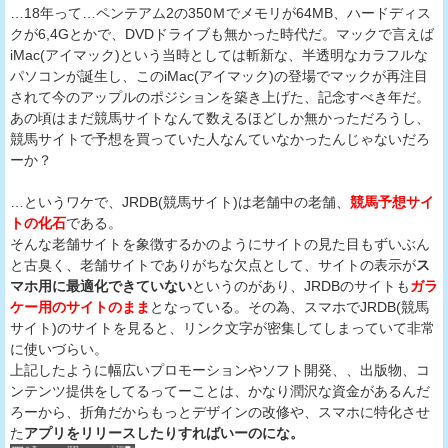
…18年って…ペンテアム2の350Ｍでメモリが64MB、ハードディス
クが6,4Gとかで、DVDドライブも無かった時代だ。マックで言えば
iMac(アイマック)という当時としては斬新な、半透明なカラフルな
パソコンが誕生し、このiMac(アイマック)の登場でマックが再注目
されて今のアップルのポジションを築き上げた、記念すべき年だ。
あの頃はまだ競馬サイトなんて数えるほどしか無かっただろうし、
競馬サイトで予想を買っていた人なんていなかったんじゃないだろ
ーか？
…というワケで、JRDB(競馬サイト)は老舗中の老舗、
競馬予想サイ
トの化石
である。
そんな老舗サイトを象徴するかのようにサイトの見た目もずいぶん
と古臭く、老舗サイトでありがちな欠点として、サイトの表示が
ス
マホ用に最適化できていない
というのがあり、JRDBのサイトも
ガラ
ケー用のサイトのまま
となっている。その為、スマホでJRDB(競馬
サイト)のサイトを見ると、リンク文字が密集してしまっていて非常
に使いづらい。
上記したように幅広いプロモーションやソフト開発、、出版物、コ
ンテンツ提供をしてるってーことは、かなり潤沢な資金があるんだ
ろーから、折角だからもっとデザインの改修や、スマホに特化させ
た
アプリをリリースしたりすればいーのにな。