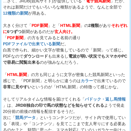
…さて、JRDB(競馬サイト)が提供している「
電子競馬新聞
」だが、
それは新聞だけでもいろいろな種類があるようで、なんと全部で
12種類の新聞
が用ある。
大きく分けて「
PDF新聞
」と「
HTML新聞
」の
2種類
があり
それぞれ
に
6つずつ
新聞があるのだが
玄人向け。
「
PDF新聞
」の方を見てみると名前の通り
PDFファイルで出来ている新聞
だ。
白黒で作られ、細かい文字が密集しているので「新聞」って感じ。
PDFなので
ダウンロード
も出来るし
電波が弱い状況でもスマホやPC
で容易に閲覧出来る
のが強みなんだろう。
「
HTML新聞
」の方も同じように文字が密集した競馬新聞といった
感じで、「PDF新聞」と明らかに違うのは
カラー
で出来ているので
非常に見やすい
というのが「HTML新聞」の特徴って感じかな。
そしてリアルタイムな情報を届けてくれる「
パドック・返し馬情報
」は、
JRDB独自の印で馬の状態などを知らせてくれる
ようで発走
20分前の前後の情報を配信するそうだ。
次に「
競馬データ
」というコンテンツだが、サイト内で使用してい
る「表現」や「コンテンツ」を見てここまで玄人寄りにする必要あ
るのか？と、疑問に思った。スマホ対応していないガラケー向けっ