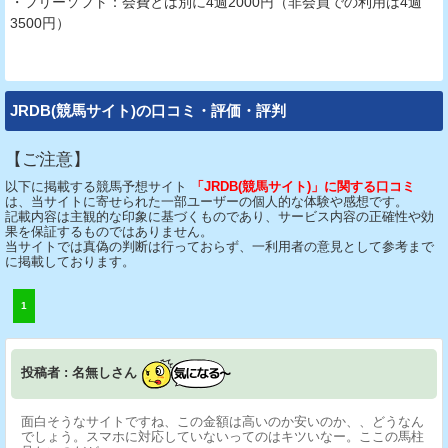
・フリーソフト：会費とは別に4週2000円（非会員での利用は4週
3500円）
JRDB(競馬サイト)の口コミ・評価・評判
【ご注意】
以下に掲載する競馬予想サイト
「JRDB(競馬サイト)」に関する口コミ
は、当サイトに寄せられた一部ユーザーの個人的な体験や感想です。
記載内容は主観的な印象に基づくものであり、サービス内容の正確性や効
果を保証するものではありません。
当サイトでは真偽の判断は行っておらず、一利用者の意見として参考まで
に掲載しております。
1
投稿者 : 名無しさん
面白そうなサイトですね、この金額は高いのか安いのか、、どうなん
でしょう。スマホに対応していないってのはキツいなー。ここの馬柱