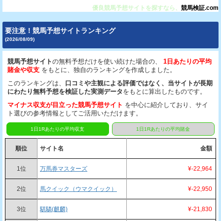
優良競馬予想サイトを探すなら、
競馬検証.com
要注意！競馬予想サイトランキング
(2026/08/09)
競馬予想サイト
の無料予想だけを使い続けた場合の、
1日あたりの平均
賭金や収支
をもとに、独自のランキングを作成しました。
このランキングは、
口コミや主観による評価ではなく、当サイトが長期
にわたり無料予想を検証した実測データ
をもとに算出したものです。
マイナス収支が目立った競馬予想サイト
を中心に紹介しており、サイ
ト選びの参考情報としてご活用いただけます。
1日1Rあたりの平均収支
1日1Rあたりの平均賭金
順位
サイト名
金額
1位
万馬券マスターズ
¥-22,964
2位
馬クイック（ウマクイック）
¥-22,950
3位
騏驎(麒麟)
¥-21,830