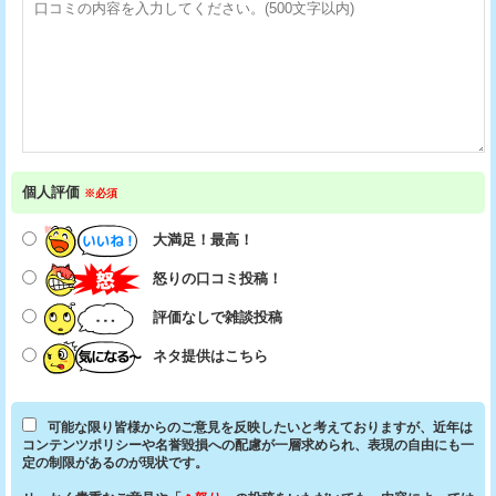
個人評価
※必須
大満足！最高！
怒りの口コミ投稿！
評価なしで雑談投稿
ネタ提供はこちら
可能な限り皆様からのご意見を反映したいと考えておりますが、近年は
コンテンツポリシーや名誉毀損への配慮が一層求められ、表現の自由にも一
定の制限があるのが現状です。