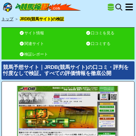
トップ
＞
JRDB(競馬サイト)の検証
サイト情報
口コミを見る
関連サイト
口コミする
検証レポート
競馬予想サイト｜JRDB(競馬サイト)の口コミ・評判を
忖度なしで検証。すべての評価情報を徹底公開