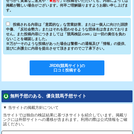
せっかく貴重なご意見や「
🔥怒り
」の投稿をいただいても、内容によっては
掲載が難しい場合がございます。何卒ご理解賜りますようお願い申し上げま
す。
投稿される内容は「意図的な」な営業妨害、または一個人に向けた誹謗
中傷、「反社会勢力」またはそれを思わせるような団体名は含まれておりま
せん。また投稿内容につきましては「競馬検証.com」は一切の責任を負わ
ないことを確認しました。
※万が一そのような投稿があった場合は警察への通報及び「情報」の提供、
並びに弁護士に内容を提出させて頂きますのでご了承下さい。
JRDB(競馬サイト)
の
口コミ投稿する
無料予想のある、優良競馬予想サイト
▼ 当サイトの掲載方針について
当サイトでは独自の検証結果に基づきサイトを紹介しています。掲載リ
ンクには外部サイトへの遷移が含まれます。利用の際は公式情報をご確
認ください。