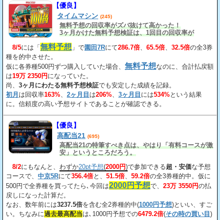
【優良】
タイムマシン
(245)
無料予想の回収率がズバ抜けて高かった！
3ヶ月かけた無料予想検証は、1回目の回収率が
163%、2回目が206%、3回目が534%だ。
無料予想
8/5
には「
」で
園田7R
にて
286.7倍
、
65.5倍
、
32.5倍
の全3券
種を的中させた。
無料予想
仮に各券種500円ずつ購入していた場合、
なのに、合計払戻額
は
19万 2350円
になっていた。
尚、
3ヶ月にわたる無料予想検証
でも安定した成績を記録。
初月
は回収率
163%
、
2ヶ月目
は
206%
、
3ヶ月目
には
534%
という結果
に。信頼度の高い予想サイトであることが確認できる。
【優良】
高配当21
(695)
高配当21の特筆すべき点は、やはり「有料コースが激
安」というところだろう。
8/2
にもなんと、
わずか
20pt予想
(
2000円
)
で参加できる
超・安価
な予想
コースで、
中京5R
にて
356.4倍
と、
51.5倍
、
59.2倍
の全3券種的中。仮に
2000円予想
500円で全券種を買ってたら､今回は
で、
23万 3550円
の払
戻しになった計算だ。
なお、数年前には
3237.5倍
を含む全2券種的中(
1000円予想
)といい、すご
い。ちなみに
過去最高配当
は､1000円予想での
6479.2倍
(
その時の買い目
)