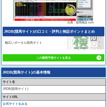
出典：競馬検証.com
JRDB(競馬サイト)の⼝コミ・評判と検証ポイントまとめ
幅広いポータル競馬サイト
この競馬予想サイトを見る
JRDB(競馬サイト)の基本情報
サイト名
JRDB(競馬サイト)
サイトURL
公式サイトをみる