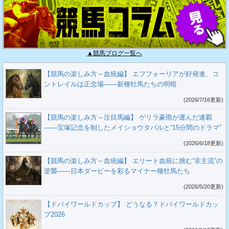
▲競馬ブログ一覧へ
【競馬の楽しみ方～血統編】 エフフォーリアが好発進、コ
ントレイルは正念場――新種牡馬たちの明暗
(2026/7/16更新)
【競馬の楽しみ方～注目馬編】 ゲリラ豪雨が運んだ連覇
――宝塚記念を制したメイショウタバルと“15分間のドラマ”
(2026/6/18更新)
【競馬の楽しみ方～血統編】 エリート血統に挑む“非主流”の
逆襲――日本ダービーを彩るマイナー種牡馬たち
(2026/5/20更新)
【ドバイワールドカップ】 どうなる？ドバイワールドカッ
プ2026