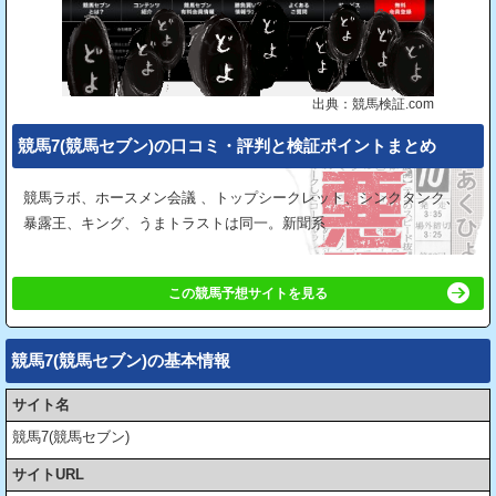
出典：競馬検証.com
競馬7(競馬セブン)の⼝コミ・評判と検証ポイントまとめ
競馬ラボ、ホースメン会議 、トップシークレット、シンクタンク、
暴露王、キング、うまトラストは同一。新聞系
この競馬予想サイトを見る
競馬7(競馬セブン)の基本情報
サイト名
競馬7(競馬セブン)
サイトURL