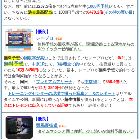
戻しになった計算だ。
なお、数年前には
3237.5倍
を含む全2券種的中(
1000円予想
)といい、すご
い。ちなみに
過去最高配当
は､1000円予想での
6479.2倍
(
その時の買い目
)
となっている。
【優良】
レープロ
(362)
無料予想の回収率が高く、現場記者による現地からの
X(ツイッター)が面白い。
無料予想
の
回収率が高い
ことで注目されていたレープロだが、
8/2
には
無料予想
で、
中京1R
にて、
3券種全て的中
となり、推奨通りに買って
いたら
10万 8450円
になっていた。基本、レープロが
無料予想
で的中する
時は全3券種的中となることが多い。
それと、
同日
、「
プレミアムアリーナ
」でも
中京5R
にて
356.4倍
の的
中。最大で600円が
21万 3840円
の獲得となった。
…
トレーニングセンターの現場で撮った写真と、Xのレポート
はリアル
タイムで公開。新聞には載らない
超生情報
が得られるということは、
本
当にトレセンに出入りしている証拠
でもあり、評価が高い！
【優良】
競馬裏街道
(146)
タイムマシンと同じ住所。少し渋いが無料予想もいい