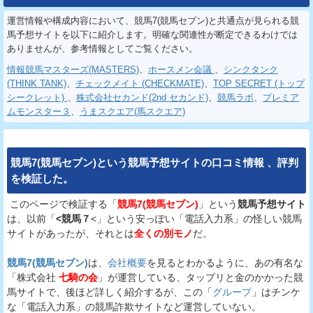
運営情報や構成内容において、競馬7(競馬セブン)と共通点が見られる競
馬予想サイトを以下に紹介します。明確な関連性が断定できるわけでは
ありませんが、参考情報としてご覧ください。
情報競馬マスターズ(MASTERS)
、
ホースメン会議
、
シンクタンク
(THINK TANK)
、
チェックメイト (CHECKMATE)
、
TOP SECRET (トップ
シークレット)
、
株式会社セカンド(2nd セカンド)
、
競馬ラボ
、
プレミア
ムモンスター３
、
うまスクエア(馬スクエア)
競馬7(競馬セブン)
という
競馬予想サイト
の
口コミ
情報
、
評判
を
検証
した。
このページで検証する「
競馬7(競馬セブン)
」という
競馬予想サイト
は、以前「
<競馬７
<」という安っぽい「電話入力系」の怪しい競馬
サイトがあったが、それとは
全くの別モノ
だ。
競馬7(競馬セブン)
は、
会社概要
を見るとわかるように、あの有名な
「株式会社
七騎の会
」が運営している、タップリと金のかかった競
馬サイトで、後ほど詳しく紹介するが、この「
グループ
」はチンケ
な「電話入力系」の競馬詐欺サイトなど運営していない。