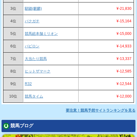
3位
騏驎(麒麟)
¥-21,830
4位
バクガチ
¥-15,164
5位
競馬総本舗ミリオン
¥-15,000
6位
バビロン
¥-14,933
7位
大当たり競馬
¥-13,337
8位
ヒットザマーク
¥-12,585
9位
R32
¥-12,544
10位
競馬タイム
¥-12,000
要注意！競馬予想サイトランキングを見る
競馬ブログ