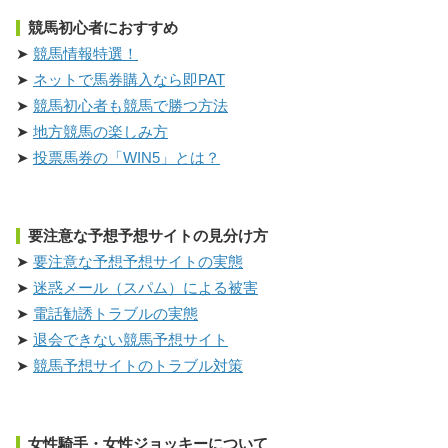
競馬初心者におすすめ
競馬情報特選！
ネットで馬券購入なら即PAT
競馬初心者も競馬で勝つ方法
地方競馬の楽しみ方
投票馬券の「WIN5」とは？
要注意な予想予想サイトの見分け方
要注意な予想予想サイトの実態
迷惑メール（スパム）による被害
電話勧誘トラブルの実態
退会できない競馬予想サイト
競馬予想サイトのトラブル対策
女性騎手・女性ジョッキーについて