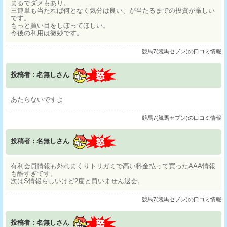
まるでダメもあり。
三連単も当たれば何となく気分は良い、が当たるまでの投資が厳しい
です。
もっと買い目をしぼってほしい。
今後の利用は微妙です。
競馬7(競馬セブン)の口コミ情報
投稿者 : 名無しさん
あたらないですよ
競馬7(競馬セブン)の口コミ情報
投稿者 : 名無しさん
有利会員情報も外れまくりトリガミで高い料金払って買ったAAA情報
も酷すぎです。
次はS情報らしいけど2度と買いません退会。
競馬7(競馬セブン)の口コミ情報
投稿者 : 名無しさん