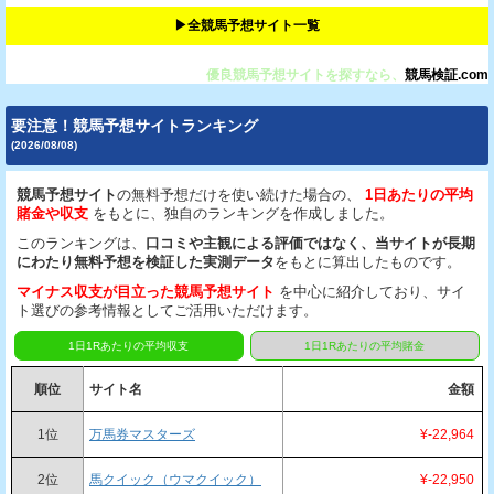
▶︎全競馬予想サイト一覧
優良競馬予想サイトを探すなら、
競馬検証.com
要注意！競馬予想サイトランキング
(2026/08/08)
競馬予想サイト
の無料予想だけを使い続けた場合の、
1日あたりの平均
賭金や収支
をもとに、独自のランキングを作成しました。
このランキングは、
口コミや主観による評価ではなく、当サイトが長期
にわたり無料予想を検証した実測データ
をもとに算出したものです。
マイナス収支が目立った競馬予想サイト
を中心に紹介しており、サイ
ト選びの参考情報としてご活用いただけます。
1日1Rあたりの平均収支
1日1Rあたりの平均賭金
順位
サイト名
金額
1位
万馬券マスターズ
¥-22,964
2位
馬クイック（ウマクイック）
¥-22,950