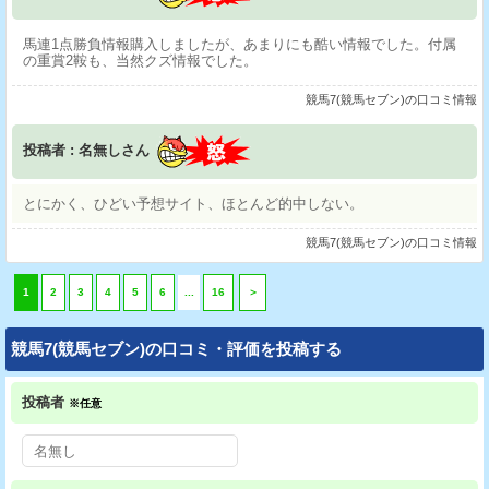
馬連1点勝負情報購入しましたが、あまりにも酷い情報でした。付属
の重賞2鞍も、当然クズ情報でした。
競馬7(競馬セブン)の口コミ情報
投稿者 : 名無しさん
とにかく、ひどい予想サイト、ほとんど的中しない。
競馬7(競馬セブン)の口コミ情報
1
2
3
4
5
6
...
16
＞
競馬7(競馬セブン)の口コミ・評価を投稿する
投稿者
※任意