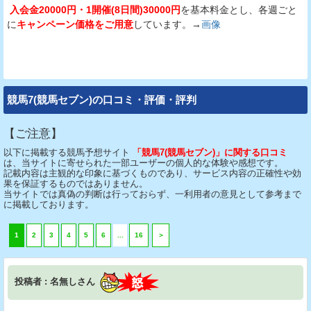
入会金20000円・1開催(8日間)30000円
を基本料金とし、各週ごと
に
キャンペーン価格をご用意
しています。→
画像
競馬7(競馬セブン)の口コミ・評価・評判
【ご注意】
以下に掲載する競馬予想サイト
「競馬7(競馬セブン)」に関する口コミ
は、当サイトに寄せられた一部ユーザーの個人的な体験や感想です。
記載内容は主観的な印象に基づくものであり、サービス内容の正確性や効
果を保証するものではありません。
当サイトでは真偽の判断は行っておらず、一利用者の意見として参考まで
に掲載しております。
1
2
3
4
5
6
...
16
＞
投稿者 : 名無しさん