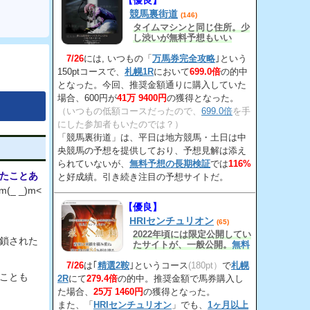
【優良】
競馬裏街道
(146)
タイムマシンと同じ住所。少
し渋いが無料予想もいい
7/26
には, いつもの「
万馬券完全攻略
｣という
150ptコースで、
札幌1R
において
699.0倍
の的中
となった。今回、推奨金額通りに購入していた
場合、600円が
41万 9400円
の獲得となった。
（いつもの低額コースだったので、
699.0倍
を手
にした参加者もいたのでは？）
「競馬裏街道」は、平日は地方競馬・土日は中
央競馬の予想を提供しており、予想見解は添え
られていないが、
無料予想の長期検証
では
116%
たことあ
と好成績。引き続き注目の予想サイトだ。
 _)m<
【優良】
HRIセンチュリオン
(65)
2022年頃には限定公開してい
鎖された
たサイトが、一般公開。
無料
予想の回収率
が高い！
7/26
は｢
精選2鞍
｣というコース
(180pt）
で
札幌
ことも
2R
にて
279.4倍
の的中。推奨金額で馬券購入し
た場合、
25万 1460円
の獲得となった。
また、「
HRIセンチュリオン
」でも、
1ヶ月以上