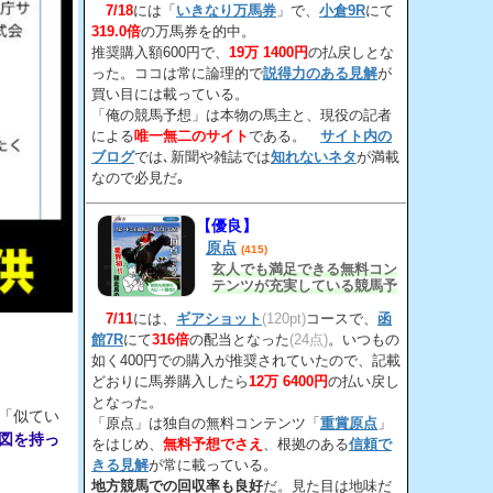
7/18
には「
いきなり万馬券
」で、
小倉9R
にて
319.0倍
の万馬券を的中。
推奨購入額600円で、
19万 1400円
の払戻しとな
った。ココは常に論理的で
説得力のある見解
が
買い目には載っている。
「俺の競馬予想」は本物の馬主と、現役の記者
による
唯一無二のサイト
である。
サイト内の
ブログ
では､新聞や雑誌では
知れないネタ
が満載
なので必見だ｡
【優良】
原点
(415)
玄人でも満足できる無料コン
テンツが充実している競馬予
想サイト。提供される予想に
7/11
には、
ギアショット
も読み応えのある納得の見解
(120pt)
コースで、
函
が載っている。
館7R
にて
316倍
の配当となった
(24点)
。いつもの
如く400円での購入が推奨されていたので、記載
どおりに馬券購入したら
12万 6400円
の払い戻し
となった。
「似てい
「原点」は独自の無料コンテンツ「
重賞原点
」
図を持っ
をはじめ、
無料予想でさえ
、根拠のある
信頼で
きる見解
が常に載っている。
地方競馬での回収率も良好
だ。見た目は地味だ