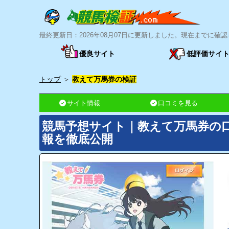
最終更新日：2026年08月07日に更新しました。現在までに確認
優良サイト
低評価サイ
トップ
＞
教えて万馬券の検証
サイト情報
口コミを見る
競馬予想サイト｜教えて万馬券の
報を徹底公開