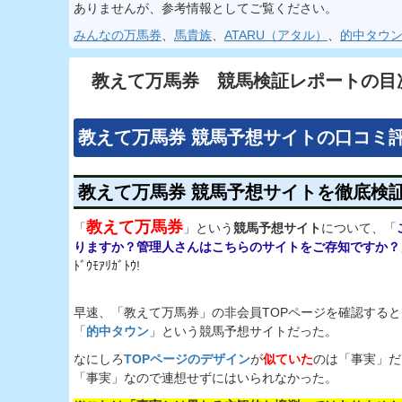
ありませんが、参考情報としてご覧ください。
みんなの万馬券
、
馬貴族
、
ATARU（アタル）
、
的中タウ
教えて万馬券 競馬検証レポートの目
教えて万馬券 競馬予想サイトの口コミ
教えて万馬券 競馬予想サイトを徹底検
教えて万馬券
「
」という
競馬予想サイト
について、「
りますか？管理人さんはこちらのサイトをご存知ですか？
ﾄﾞｳﾓｱﾘｶﾞﾄｳ!
早速、「教えて万馬券」の非会員TOPページを確認すると
「
的中タウン
」という競馬予想サイトだった。
なにしろ
TOPページのデザイン
が
似ていた
のは「事実」だ
「事実」なので連想せずにはいられなかった。