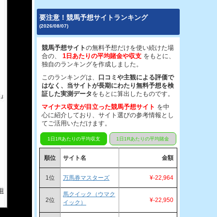
要注意！競馬予想サイトランキング
(2026/08/07)
競馬予想サイト
の無料予想だけを使い続けた場
合の、
1日あたりの平均賭金や収支
をもとに、
独自のランキングを作成しました。
このランキングは、
口コミや主観による評価で
はなく、当サイトが長期にわたり無料予想を検
証した実測データ
をもとに算出したものです。
マイナス収支が目立った競馬予想サイト
を中
心に紹介しており、サイト選びの参考情報とし
てご活用いただけます。
1日1Rあたりの平均収支
1日1Rあたりの平均賭金
順位
サイト名
金額
1位
万馬券マスターズ
¥-22,964
馬クイック（ウマク
2位
¥-22,950
イック）