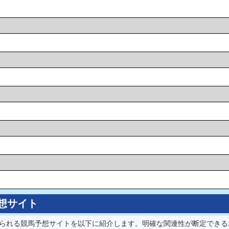
想サイト
られる競馬予想サイトを以下に紹介します。明確な関連性が断定できる