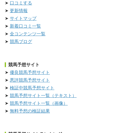
口コミする
更新情報
サイトマップ
新着口コミ一覧
全コンテンツ一覧
競馬ブログ
競馬予想サイト
優良競馬予想サイト
悪評競馬予想サイト
検証中競馬予想サイト
競馬予想サイト一覧（テキスト）
競馬予想サイト一覧（画像）
無料予想の検証結果