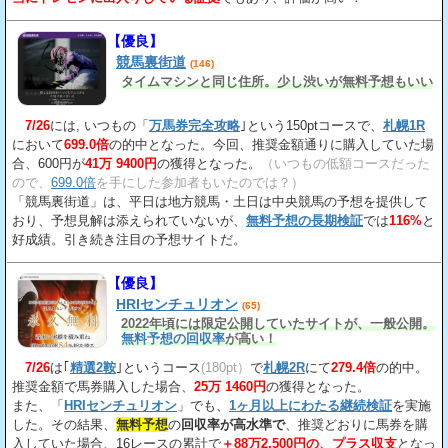
【優良】
競馬裏街道
(146)
タイムマシンと同じ住所。少し渋いが無料予想もいい
7/26
には, いつもの「
万馬券完全攻略
｣という150ptコースで、
札幌1R
において
699.0倍
の的中となった。今回、推奨金額通りに購入していた場
合、600円が
41万 9400円
の獲得となった。
（いつもの低額コースだった
ので、
699.0倍
を手にした参加者もいたのでは？）
「競馬裏街道」は、平日は地方競馬・土日は中央競馬の予想を提供して
おり、予想見解は添えられていないが、
無料予想の長期検証
では
116%
と
好成績。引き続き注目の予想サイトだ。
【優良】
HRIセンチュリオン
(65)
2022年頃には限定公開していたサイトが、一般公開。
無料予想の回収率
が高い！
7/26
は｢
精選2鞍
｣というコース
(180pt）
で
札幌2R
にて
279.4倍
の的中。
推奨金額で馬券購入した場合、
25万 1460円
の獲得となった。
また、「
HRIセンチュリオン
」でも、
1ヶ月以上にわたる継続検証
を実施
した。その結果、
無料予想
の
回収率が高水準で
、推奨どおりに馬券を購
入していた場合、
16レースの累計で
＋88万2,500円の、プラス収支
となっ