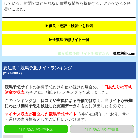
している。新聞では得られない貴重な情報を提供することができるのも
凄いことだ｡
▶︎優良・悪評・検証中を検索
▶︎全競馬予想サイト一覧
優良競馬予想サイトを探すなら、
競馬検証.com
要注意！競馬予想サイトランキング
(2026/08/07)
競馬予想サイト
の無料予想だけを使い続けた場合の、
1日あたりの平均
賭金や収支
をもとに、独自のランキングを作成しました。
このランキングは、
口コミや主観による評価ではなく、当サイトが長期
にわたり無料予想を検証した実測データ
をもとに算出したものです。
マイナス収支が目立った競馬予想サイト
を中心に紹介しており、サイ
ト選びの参考情報としてご活用いただけます。
1日1Rあたりの平均収支
1日1Rあたりの平均賭金