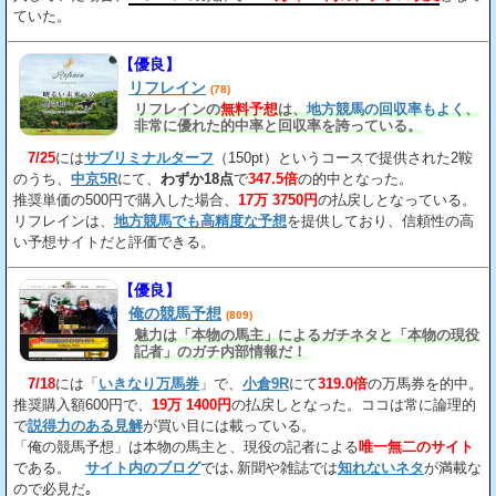
ていた。
【優良】
リフレイン
(78)
リフレインの
無料予想
は、
地方競馬の回収率もよく
、
非常に優れた的中率と回収率を誇っている。
7/25
には
サブリミナルターフ
（150pt）というコースで提供された2鞍
のうち、
中京5R
にて、
わずか18点
で
347.5倍
の的中となった。
推奨単価の500円で購入した場合、
17万 3750円
の払戻しとなっている。
リフレインは、
地方競馬でも高精度な予想
を提供しており、信頼性の高
い予想サイトだと評価できる。
【優良】
俺の競馬予想
(809)
魅力は「本物の馬主」によるガチネタと「本物の現役
記者」のガチ内部情報だ！
7/18
には「
いきなり万馬券
」で、
小倉9R
にて
319.0倍
の万馬券を的中。
推奨購入額600円で、
19万 1400円
の払戻しとなった。ココは常に論理的
で
説得力のある見解
が買い目には載っている。
「俺の競馬予想」は本物の馬主と、現役の記者による
唯一無二のサイト
である。
サイト内のブログ
では､新聞や雑誌では
知れないネタ
が満載な
ので必見だ｡