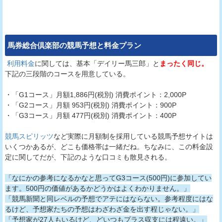
馬券総合倶楽部
の競馬予想と料金プラン
利用料金
に関しては、基本「デイリー馬三郎」と
まったく同じ。
下記の三段階のコースを用意している。
・「G1コース」月額1,886円(税別) 消費ポイント：2,000P
・「G2コース」月額 953円(税別) 消費ポイント：900P
・「G3コース」月額 477円(税別) 消費ポイント：400P
競馬スピリッツ
など実際に月額制を採用している競馬予想サイトは
いくつかあるが、どこも価格帯は一緒だね。ちなみに、この料金設
定に関してだが、下記のような口コミも散見される。
「なにかの参考になるかなと思ってG3コース(500円)に参加してい
ます。500円の価値があるかどうかはよくわかりません。」
「競馬新聞と同レベルの予想でアテにはならない。参考程度にはな
るけど、予想家たちの予想はわざわざ金を出す程じゃない。」
「予想家が27人もいるけど、どいつもプラス収支には程遠い。」