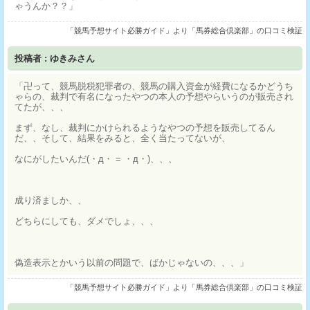
ゃうんか？？」
「競馬予想サイト必勝ガイド」より「馬券総合倶楽部」の口コミ検証
投稿者 : ゆきみさん
「卍って、競馬脱税犯罪者の、競馬の購入資金が経費になるかどうち
ゃらの、裁判で有名になったやつの本人の予想やらいうのが販売され
てたが、、、
まず、なし、裁判にかけられるようなやつの予想を販売してるん
だ、、そして、結果をみると、全く当たってないが、
なにがしたいんだ(・д・ = ・д・)、、、
成り済ましか、、
どちらにしても、ダメでしょ、、、
偽造表示とかいう以前の問題で、ばかじゃないの、、、」
「競馬予想サイト必勝ガイド」より「馬券総合倶楽部」の口コミ検証