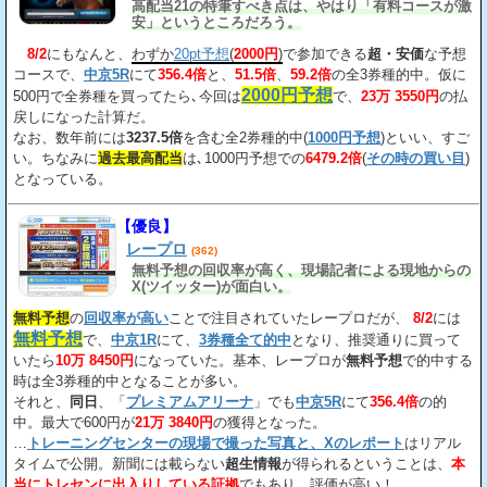
高配当21の特筆すべき点は、やはり「有料コースが激
安」というところだろう。
8/2
にもなんと、
わずか
20pt予想
(
2000円
)
で参加できる
超・安価
な予想
コースで、
中京5R
にて
356.4倍
と、
51.5倍
、
59.2倍
の全3券種的中。仮に
2000円予想
500円で全券種を買ってたら､今回は
で、
23万 3550円
の払
戻しになった計算だ。
なお、数年前には
3237.5倍
を含む全2券種的中(
1000円予想
)といい、すご
い。ちなみに
過去最高配当
は､1000円予想での
6479.2倍
(
その時の買い目
)
となっている。
【優良】
レープロ
(362)
無料予想の回収率が高く、現場記者による現地からの
X(ツイッター)が面白い。
無料予想
の
回収率が高い
ことで注目されていたレープロだが、
8/2
には
無料予想
で、
中京1R
にて、
3券種全て的中
となり、推奨通りに買って
いたら
10万 8450円
になっていた。基本、レープロが
無料予想
で的中する
時は全3券種的中となることが多い。
それと、
同日
、「
プレミアムアリーナ
」でも
中京5R
にて
356.4倍
の的
中。最大で600円が
21万 3840円
の獲得となった。
…
トレーニングセンターの現場で撮った写真と、Xのレポート
はリアル
タイムで公開。新聞には載らない
超生情報
が得られるということは、
本
当にトレセンに出入りしている証拠
でもあり、評価が高い！