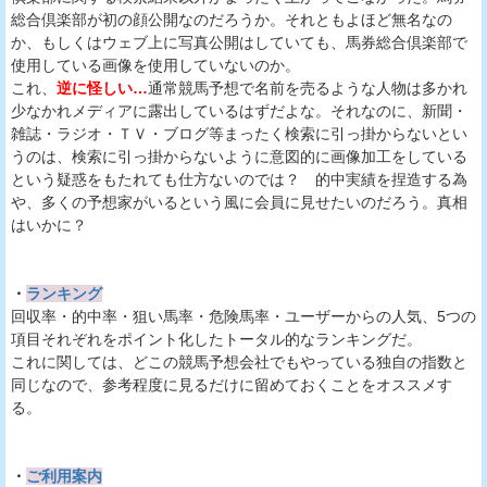
総合倶楽部が初の顔公開なのだろうか。それともよほど無名なの
か、もしくはウェブ上に写真公開はしていても、馬券総合倶楽部で
使用している画像を使用していないのか。
これ、
逆に怪しい…
通常競馬予想で名前を売るような人物は多かれ
少なかれメディアに露出しているはずだよな。それなのに、新聞・
雑誌・ラジオ・ＴＶ・ブログ等まったく検索に引っ掛からないとい
うのは、検索に引っ掛からないように意図的に画像加工をしている
という疑惑をもたれても仕方ないのでは？ 的中実績を捏造する為
や、多くの予想家がいるという風に会員に見せたいのだろう。真相
はいかに？
・
ランキング
回収率・的中率・狙い馬率・危険馬率・ユーザーからの人気、5つの
項目それぞれをポイント化したトータル的なランキングだ。
これに関しては、どこの競馬予想会社でもやっている独自の指数と
同じなので、参考程度に見るだけに留めておくことをオススメす
る。
・
ご利用案内