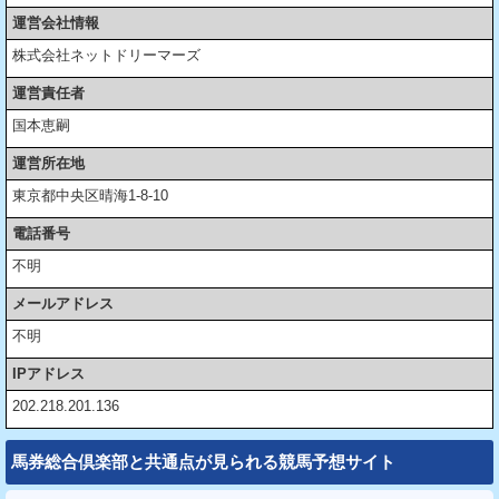
運営会社情報
株式会社ネットドリーマーズ
運営責任者
国本恵嗣
運営所在地
東京都中央区晴海1-8-10
電話番号
不明
メールアドレス
不明
IPアドレス
202.218.201.136
馬券総合倶楽部と共通点が見られる競馬予想サイト