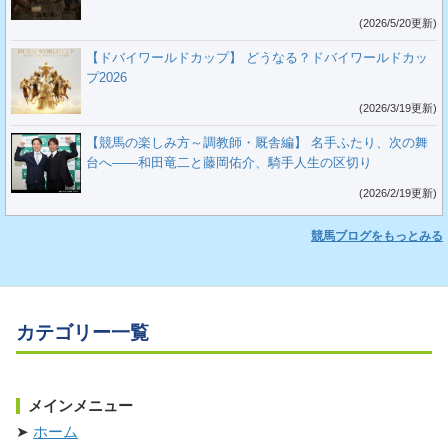
(2026/5/20更新)
【ドバイワールドカップ】 どうなる？ドバイワールドカッ
プ2026
(2026/3/19更新)
【競馬の楽しみ方～調教師・厩舎編】 名手ふたり、次の舞
台へ――和田竜二と藤岡佑介、騎手人生の区切り
(2026/2/19更新)
競馬ブログをもっとみる
カテゴリー一覧
メインメニュー
ホーム