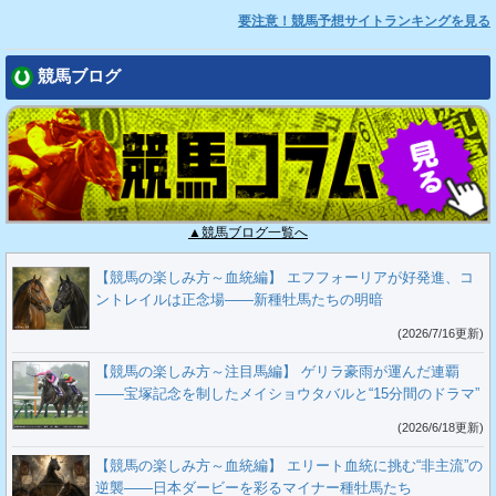
要注意！競馬予想サイトランキングを見る
競馬ブログ
▲競馬ブログ一覧へ
【競馬の楽しみ方～血統編】 エフフォーリアが好発進、コ
ントレイルは正念場――新種牡馬たちの明暗
(2026/7/16更新)
【競馬の楽しみ方～注目馬編】 ゲリラ豪雨が運んだ連覇
――宝塚記念を制したメイショウタバルと“15分間のドラマ”
(2026/6/18更新)
【競馬の楽しみ方～血統編】 エリート血統に挑む“非主流”の
逆襲――日本ダービーを彩るマイナー種牡馬たち