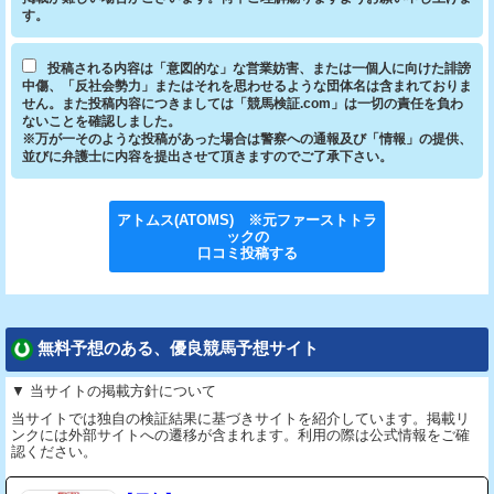
す。
投稿される内容は「意図的な」な営業妨害、または一個人に向けた誹謗
中傷、「反社会勢力」またはそれを思わせるような団体名は含まれておりま
せん。また投稿内容につきましては「競馬検証.com」は一切の責任を負わ
ないことを確認しました。
※万が一そのような投稿があった場合は警察への通報及び「情報」の提供、
並びに弁護士に内容を提出させて頂きますのでご了承下さい。
アトムス(ATOMS) ※元ファーストトラ
ック
の
口コミ投稿する
無料予想のある、優良競馬予想サイト
▼ 当サイトの掲載方針について
当サイトでは独自の検証結果に基づきサイトを紹介しています。掲載リ
ンクには外部サイトへの遷移が含まれます。利用の際は公式情報をご確
認ください。