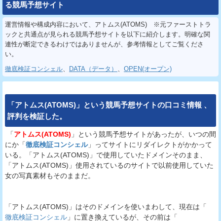
る競馬予想サイト
運営情報や構成内容において、アトムス(ATOMS) ※元ファーストトラ
ックと共通点が見られる競馬予想サイトを以下に紹介します。明確な関
連性が断定できるわけではありませんが、参考情報としてご覧くださ
い。
徹底検証コンシェル
、
DATA（データ）
、
OPEN(オープン)
「
アトムス(ATOMS)
」という
競馬予想サイト
の
口コミ
情報
、
評判
を
検証
した。
「
アトムス(ATOMS)
」という競馬予想サイトがあったが、いつの間
にか「
徹底検証コンシェル
」ってサイトにリダイレクトがかかって
いる。「アトムス(ATOMS)」で使用していたドメインそのまま、
「アトムス(ATOMS)」使用されているのサイトで以前使用していた
女の写真素材もそのままだ。
「アトムス(ATOMS)」はそのドメインを使いまわして、現在は「
徹底検証コンシェル
」に置き換えているが、その前は「