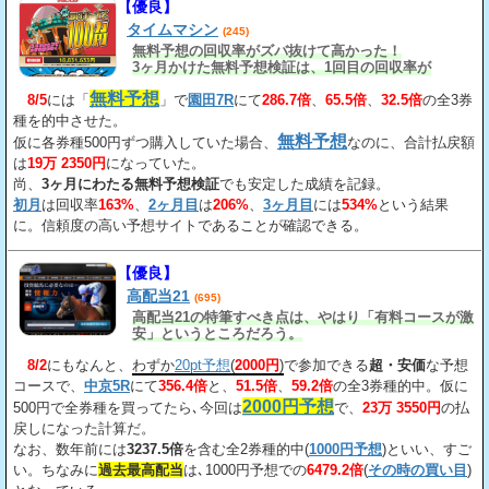
【優良】
タイムマシン
(245)
無料予想の回収率がズバ抜けて高かった！
3ヶ月かけた無料予想検証は、1回目の回収率が
163%、2回目が206%、3回目が534%だ。
無料予想
8/5
には「
」で
園田7R
にて
286.7倍
、
65.5倍
、
32.5倍
の全3券
種を的中させた。
無料予想
仮に各券種500円ずつ購入していた場合、
なのに、合計払戻額
は
19万 2350円
になっていた。
尚、
3ヶ月にわたる無料予想検証
でも安定した成績を記録。
初月
は回収率
163%
、
2ヶ月目
は
206%
、
3ヶ月目
には
534%
という結果
に。信頼度の高い予想サイトであることが確認できる。
【優良】
高配当21
(695)
高配当21の特筆すべき点は、やはり「有料コースが激
安」というところだろう。
8/2
にもなんと、
わずか
20pt予想
(
2000円
)
で参加できる
超・安価
な予想
コースで、
中京5R
にて
356.4倍
と、
51.5倍
、
59.2倍
の全3券種的中。仮に
2000円予想
500円で全券種を買ってたら､今回は
で、
23万 3550円
の払
戻しになった計算だ。
なお、数年前には
3237.5倍
を含む全2券種的中(
1000円予想
)といい、すご
い。ちなみに
過去最高配当
は､1000円予想での
6479.2倍
(
その時の買い目
)