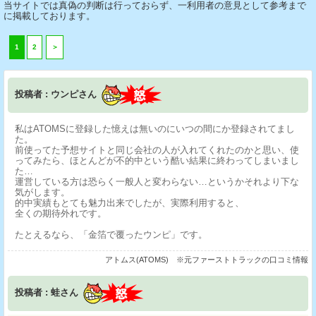
当サイトでは真偽の判断は行っておらず、一利用者の意見として参考まで
に掲載しております。
1
2
＞
投稿者 : ウンピさん
私はATOMSに登録した憶えは無いのにいつの間にか登録されてまし
た。
前使ってた予想サイトと同じ会社の人が入れてくれたのかと思い、使
ってみたら、ほとんどが不的中という酷い結果に終わってしまいまし
た…
運営している方は恐らく一般人と変わらない…というかそれより下な
気がします。
的中実績もとても魅力出来でしたが、実際利用すると、
全くの期待外れです。
たとえるなら、「金箔で覆ったウンピ」です。
アトムス(ATOMS) ※元ファーストトラックの口コミ情報
投稿者 : 蛙さん