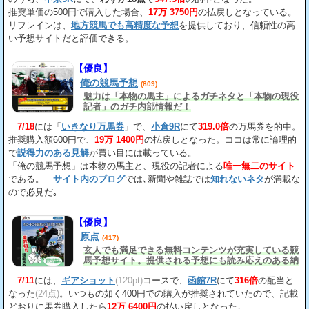
推奨単価の500円で購入した場合、
17万 3750円
の払戻しとなっている。
リフレインは、
地方競馬でも高精度な予想
を提供しており、信頼性の高
い予想サイトだと評価できる。
【優良】
俺の競馬予想
(809)
魅力は「本物の馬主」によるガチネタと「本物の現役
記者」のガチ内部情報だ！
7/18
には「
いきなり万馬券
」で、
小倉9R
にて
319.0倍
の万馬券を的中。
推奨購入額600円で、
19万 1400円
の払戻しとなった。ココは常に論理的
で
説得力のある見解
が買い目には載っている。
「俺の競馬予想」は本物の馬主と、現役の記者による
唯一無二のサイト
である。
サイト内のブログ
では､新聞や雑誌では
知れないネタ
が満載な
ので必見だ｡
【優良】
原点
(417)
玄人でも満足できる無料コンテンツが充実している競
馬予想サイト。提供される予想にも読み応えのある納
得の見解
が載っている。
7/11
には、
ギアショット
(120pt)
コースで、
函館7R
にて
316倍
の配当と
なった
(24点)
。いつもの如く400円での購入が推奨されていたので、記載
どおりに馬券購入したら
12万 6400円
の払い戻しとなった。