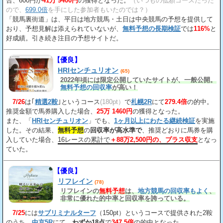
合、600円が
41万 9400円
の獲得となった。
（いつもの低額コースだった
ので、
699.0倍
を手にした参加者もいたのでは？）
「競馬裏街道」は、平日は地方競馬・土日は中央競馬の予想を提供して
おり、予想見解は添えられていないが、
無料予想の長期検証
では
116%
と
好成績。引き続き注目の予想サイトだ。
【優良】
HRIセンチュリオン
(65)
2022年頃には限定公開していたサイトが、一般公開。
無料予想の回収率
が高い！
7/26
は｢
精選2鞍
｣というコース
(180pt）
で
札幌2R
にて
279.4倍
の的中。
推奨金額で馬券購入した場合、
25万 1460円
の獲得となった。
また、「
HRIセンチュリオン
」でも、
1ヶ月以上にわたる継続検証
を実施
した。その結果、
無料予想
の
回収率が高水準で
、推奨どおりに馬券を購
入していた場合、
16レースの累計で
＋88万2,500円の、プラス収支
となっ
ていた。
【優良】
リフレイン
(78)
リフレインの
無料予想
は、
地方競馬の回収率もよく
、
非常に優れた的中率と回収率を誇っている。
7/25
には
サブリミナルターフ
（150pt）というコースで提供された2鞍
のうち、
中京5R
にて、
わずか18点
で
347.5倍
の的中となった。