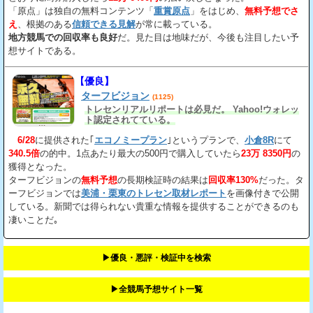
「原点」は独自の無料コンテンツ「
重賞原点
」をはじめ、
無料予想でさ
え
、根拠のある
信頼できる見解
が常に載っている。
地方競馬での回収率も良好
だ。見た目は地味だが、今後も注目したい予
想サイトである。
【優良】
ターフビジョン
(1125)
トレセンリアルリポートは必見だ。 Yahoo!ウォレッ
ト認定されてている。
6/28
に提供された｢
エコノミープラン
｣というプランで、
小倉8R
にて
340.5倍
の的中。1点あたり最大の500円で購入していたら
23万 8350円
の
獲得となった。
ターフビジョンの
無料予想
の長期検証時の結果は
回収率130%
だった。タ
ーフビジョンでは
美浦・栗東のトレセン取材レポート
を画像付きで公開
している。新聞では得られない貴重な情報を提供することができるのも
凄いことだ｡
▶︎優良・悪評・検証中を検索
▶︎全競馬予想サイト一覧