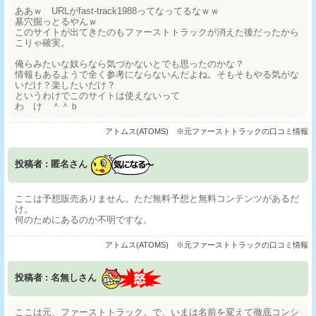
ああｗ URLがfast-track1988ってなってるなｗｗ
墓穴掘っとるやんｗ
このサイトが出てきたのもファーストトラックが消えた後だったから
こりゃ確実。
俺らみたいな奴らなら気づかないとでも思ったのかな？
情報もあるようで全く参考にならないんだよね。そもそもやる気がな
いだけ？楽したいだけ？
というわけでこのサイトは使えないって
わ け ＾＾ｂ
アトムス(ATOMS) ※元ファーストトラックの口コミ情報
投稿者 : 匿名さん
ここは予想販売ありません。ただ無料予想と無料コンテンツがあるだ
け。
何のためにあるのか不明ですな。
アトムス(ATOMS) ※元ファーストトラックの口コミ情報
投稿者 : 名無しさん
ここは元、ファーストトラック。で、いまは名前を変えて徹底コンシ