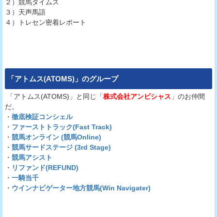
２）競馬タイムス
３）天声馬語
４）トレセン密着レポート
「
アトムス(ATOMS)
」のグループ
「アトムス(ATOMS)」と同じ「
株式会社アンビシャス
」のお仲間
だ。
・
徹底検証コンシェル
・
ファーストトラック(Fast Track)
・
競馬オンライン (競馬Online)
・
競馬サードステージ (3rd Stage)
・
競馬アシスト
・
リファンド(REFUND)
・
一騎当千
・
ウインナビゲーター地方競馬(Win Navigater)