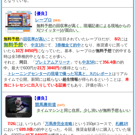
となっている。
【優良】
レープロ
(363)
無料予想の回収率が高く、現場記者による現地からの
X(ツイッター)が面白い。
無料予想
の
回収率が高い
ことで注目されていたレープロだが、
8/2
には
無料予想
で、
中京1R
にて、
3券種全て的中
となり、推奨通りに買って
いたら
10万 8450円
になっていた。基本、レープロが
無料予想
で的中する
時は全3券種的中となることが多い。
それと、
同日
、「
プレミアムアリーナ
」でも
中京5R
にて
356.4倍
の的
中。最大で600円が
21万 3840円
の獲得となった。
…
トレーニングセンターの現場で撮った写真と、Xのレポート
はリアル
タイムで公開。新聞には載らない
超生情報
が得られるということは、
本
当にトレセンに出入りしている証拠
でもあり、評価が高い！
【優良】
競馬裏街道
(147)
タイムマシンと同じ住所。少し渋いが無料予想もいい
7/26
には, いつもの「
万馬券完全攻略
｣という150ptコースで、
札幌1R
において
699.0倍
の的中となった。今回、推奨金額通りに購入していた場