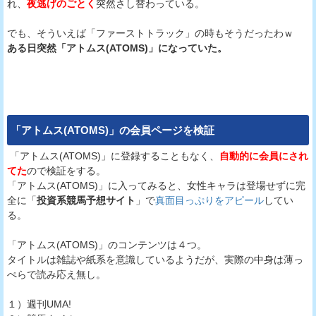
れ、
夜逃げのごとく
突然さし替わっている。
でも、そういえば「ファーストトラック」の時もそうだったわｗ
ある日突然「アトムス(ATOMS)」になっていた。
「
アトムス(ATOMS)
」の会員ページを検証
「アトムス(ATOMS)」に登録することもなく、
自動的に会員にされ
てた
ので検証をする。
「アトムス(ATOMS)」に入ってみると、女性キャラは登場せずに完
全に「
投資系競馬予想サイト
」で
真面目っぷりをアピール
してい
る。
「アトムス(ATOMS)」のコンテンツは４つ。
タイトルは雑誌や紙系を意識しているようだが、実際の中身は薄っ
ぺらで読み応え無し。
１）週刊UMA!