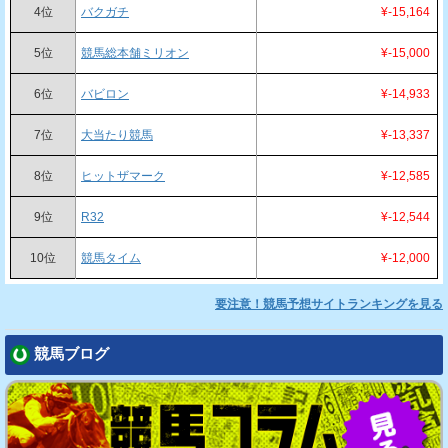
4位
バクガチ
¥-15,164
5位
競馬総本舗ミリオン
¥-15,000
6位
バビロン
¥-14,933
7位
大当たり競馬
¥-13,337
8位
ヒットザマーク
¥-12,585
9位
R32
¥-12,544
10位
競馬タイム
¥-12,000
要注意！競馬予想サイトランキングを見る
競馬ブログ