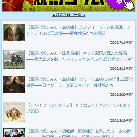
▲競馬ブログ一覧へ
【競馬の楽しみ方～血統編】 エフフォーリアが好発進、コ
ントレイルは正念場――新種牡馬たちの明暗
(2026/7/16更新)
【競馬の楽しみ方～注目馬編】 ゲリラ豪雨が運んだ連覇
――宝塚記念を制したメイショウタバルと“15分間のドラマ”
(2026/6/18更新)
【競馬の楽しみ方～血統編】 エリート血統に挑む“非主流”の
逆襲――日本ダービーを彩るマイナー種牡馬たち
(2026/5/20更新)
【ドバイワールドカップ】 どうなる？ドバイワールドカッ
プ2026
(2026/3/19更新)
【競馬の楽しみ方～調教師・厩舎編】 名手ふたり、次の舞