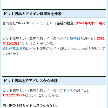
ビット競馬のドメイン取得日を検索
合同会社YINYANG
(インヤン)
という
会社の設立
は
2021年3月2日頃
の
ようだ。
ビット競馬という競馬予想サイトの
ドメイン取得日
を調べると
2021
年 2月13日
だということがわかる。
会社作るより前
にビット競馬のサイトURL
(bitkeiba.com)
を契約して
いたのか？
ビット競馬をIPアドレスから検証
ビット競馬という競馬予想サイトの
IPアドレス
を調べると
153.127.35.94
だということがわかる。
同一IPの予想サイトは見つからない
。