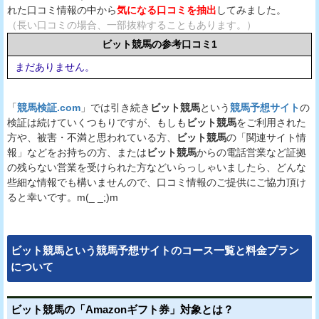
れた口コミ情報の中から
気になる口コミを抽出
してみました。
（長い口コミの場合、一部抜粋することもあります。）
ビット競馬の参考口コミ1
まだありません。
「
競馬検証.com
」では引き続き
ビット競馬
という
競馬予想サイト
の
検証は続けていくつもりですが、もしも
ビット競馬
をご利用された
方や、被害・不満と思われている方、
ビット競馬
の「関連サイト情
報」などをお持ちの方、または
ビット競馬
からの電話営業など証拠
の残らない営業を受けられた方などいらっしゃいましたら、どんな
些細な情報でも構いませんので、口コミ情報のご提供にご協力頂け
ると幸いです。m(_ _;)m
ビット競馬という競馬予想サイトのコース一覧と料金プラン
について
ビット競馬の「Amazonギフト券」対象とは？