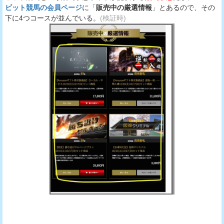
ビット競馬の会員ページ
に「
販売中の厳選情報
」とあるので、その
下に4つコースが並んでいる。
(検証時)