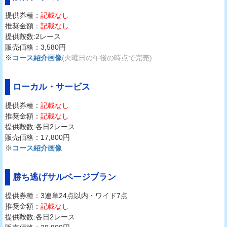
提供券種：
記載なし
推奨金額：
記載なし
提供鞍数:2レース
販売価格：3,580円
※
コース紹介画像
(火曜日の午後の時点で完売)
ローカル・サービス
提供券種：
記載なし
推奨金額：
記載なし
提供鞍数:各日2レース
販売価格：17,800円
※
コース紹介画像
勝ち逃げサルベージプラン
提供券種：3連単24点以内・ワイド7点
推奨金額：
記載なし
提供鞍数:各日2レース