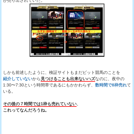
が売り出されていた。
しかも前述したように、検証サイトもまだビット競馬のことを
紹介していない
から
見つけることも出来ないハズ
なのに、夜中の
1:30〜7:30という時間帯であるにもかかわらず、
数時間で8枠売れ
て
いる。
その後の７時間では1枠も売れていない
。
これってなんだろうね。