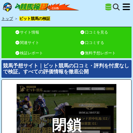
トップ
＞
ビット競馬の検証
サイト情報
口コミを見る
関連サイト
口コミする
検証レポート
無料予想レポート
競馬予想サイト｜ビット競馬の口コミ・評判を忖度なし
で検証。すべての評価情報を徹底公開
閉鎖