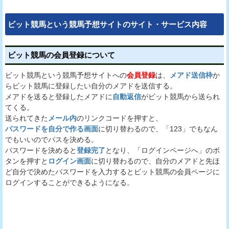
ビット競馬という競馬予想サイトのサイト・サービス内容
ビット競馬の会員登録について
ビット競馬という競馬予想サイトへの
会員登録
は、
メアド送信枠
か
らビット競馬に登録したい自分のメアドを送信する。
メアドを送ると登録したメアドに
自動返信
がビット競馬から送られ
てくる。
送られてきた
メール内
のリンクコードを押すと、
パスワードを自分で作る画面
に切り替わるので、「123」でもなん
でもいいのでパスを決める。
パスワードを決めると
登録完了
となり、「ログインページへ」のボ
タンを押すと
ログイン画面
に切り替わるので、自分のメアドと先ほ
ど自分で決めたパスワードを入力するとビット競馬の会員ページに
ログインすることができるようになる。