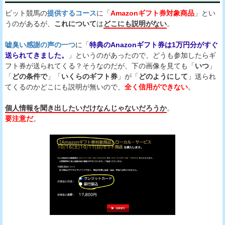
ビット競馬の
提供するコース
に「
Amazonギフト券対象商品
」とい
うのがあるが、
これについて
は
どこにも説明がない
。
嘘臭い感謝の声の一つ
に「
特典のAnazonギフト券は1万円分がすぐ
送られてきました。
」というのがあったので、どうも参加したらギ
フト券が送られてくる？そうなのだが、下の画像を見ても「
いつ
」
「
どの条件で
」「
いくらのギフト券
」が「
どのようにして
」送られ
てくるのかどこにも説明が無いので、
全く信用ができない
。
個人情報を聞き出したいだけなんじゃないだろうか
。
要注意だ
。