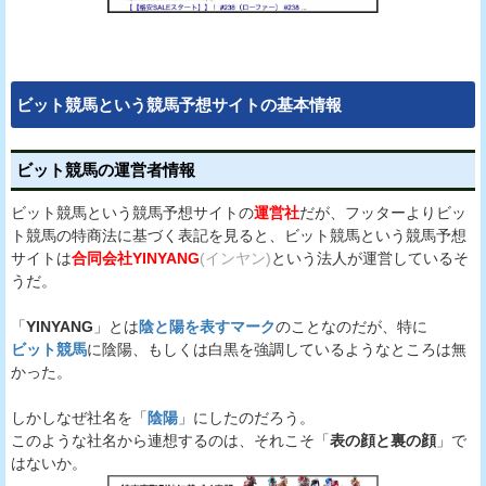
ビット競馬という競馬予想サイトの基本情報
ビット競馬の運営者情報
ビット競馬という競馬予想サイトの
運営社
だが、フッターよりビッ
ト競馬の特商法に基づく表記を見ると、ビット競馬という競馬予想
サイトは
合同会社YINYANG
(インヤン)
という法人が運営しているそ
うだ。
「
YINYANG
」とは
陰と陽を表すマーク
のことなのだが、特に
ビット競馬
に陰陽、もしくは白黒を強調しているようなところは無
かった。
しかしなぜ社名を「
陰陽
」にしたのだろう。
このような社名から連想するのは、それこそ「
表の顔と裏の顔
」で
はないか。