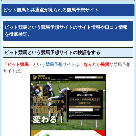
ビット競馬と共通点が見られる競馬予想サイト
ビット競馬という競馬予想サイトのサイト情報や口コミ情報
を徹底検証。
ビット競馬という競馬予想サイトの検証をする
「
ビット競馬
」という
競馬予想サイト
は、
なんだか異質
な競馬予想
サイトだ。