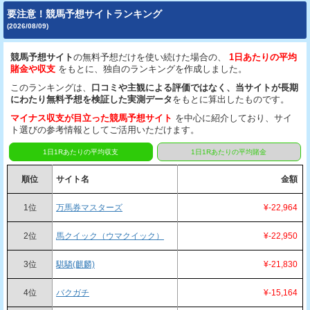
要注意！競馬予想サイトランキング
(2026/08/09)
競馬予想サイト
の無料予想だけを使い続けた場合の、
1日あたりの平均
賭金や収支
をもとに、独自のランキングを作成しました。
このランキングは、
口コミや主観による評価ではなく、当サイトが長期
にわたり無料予想を検証した実測データ
をもとに算出したものです。
マイナス収支が目立った競馬予想サイト
を中心に紹介しており、サイ
ト選びの参考情報としてご活用いただけます。
1日1Rあたりの平均収支
1日1Rあたりの平均賭金
順位
サイト名
金額
1位
万馬券マスターズ
¥-22,964
2位
馬クイック（ウマクイック）
¥-22,950
3位
騏驎(麒麟)
¥-21,830
4位
バクガチ
¥-15,164