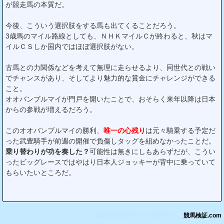
が競走馬の本質だ。
今後、こういう選択肢をする馬も出てくることだろう。
3歳馬のマイル路線としても、ＮＨＫマイルＣが終わると、秋はマ
イルＣＳしか国内ではほぼ選択肢がない。
古馬との力関係などを考えて無理に走らせるより、同世代との戦い
でチャンスがあり、そしてより魅力的な賞金にチャレンジができる
こと。
オオバンブルマイが門戸を開いたことで、おそらく来年以降は日本
からの参戦が増えるだろう。
このオオバンブルマイの勝利、
唯一の心残り
は元々騎乗する予定だ
った武豊騎手が前週の開催で負傷しタッグを組めなかったことだ。
乗り替わりが功を奏した？
可能性は無きにしもあらずだが、こうい
ったビッグレースではやはり日本人ジョッキーが背中に乗っていて
もらいたいところだ。
優良競馬予想サイトを探すなら、
競馬検証.com