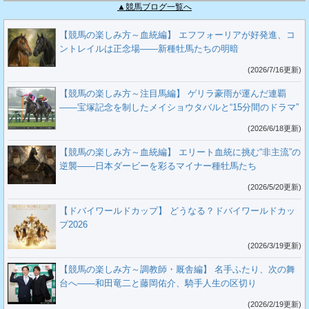
▲競馬ブログ一覧へ
【競馬の楽しみ方～血統編】 エフフォーリアが好発進、コ
ントレイルは正念場――新種牡馬たちの明暗
(2026/7/16更新)
【競馬の楽しみ方～注目馬編】 ゲリラ豪雨が運んだ連覇
――宝塚記念を制したメイショウタバルと“15分間のドラマ”
(2026/6/18更新)
【競馬の楽しみ方～血統編】 エリート血統に挑む“非主流”の
逆襲――日本ダービーを彩るマイナー種牡馬たち
(2026/5/20更新)
【ドバイワールドカップ】 どうなる？ドバイワールドカッ
プ2026
(2026/3/19更新)
【競馬の楽しみ方～調教師・厩舎編】 名手ふたり、次の舞
台へ――和田竜二と藤岡佑介、騎手人生の区切り
(2026/2/19更新)