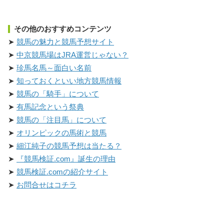
その他のおすすめコンテンツ
競馬の魅力と競馬予想サイト
中京競馬場はJRA運営じゃない？
珍馬名馬～面白い名前
知っておくといい地方競馬情報
競馬の「騎手」について
有馬記念という祭典
競馬の「注目馬」について
オリンピックの馬術と競馬
細江純子の競馬予想は当たる？
『競馬検証.com』誕生の理由
競馬検証.comの紹介サイト
お問合せはコチラ