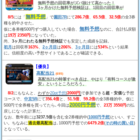
無料予想の回収率がズバ抜けて高かった！
3ヶ月かけた無料予想検証は、1回目の回収率が
163%、2回目が206%、3回目が534%だ。
無料予想
8/5
には「
」で
園田7R
にて
286.7倍
、
65.5倍
、
32.5倍
の全3券
種を的中させた。
無料予想
仮に各券種500円ずつ購入していた場合、
なのに、合計払戻額
は
19万 2350円
になっていた。
尚、
3ヶ月にわたる無料予想検証
でも安定した成績を記録。
初月
は回収率
163%
、
2ヶ月目
は
206%
、
3ヶ月目
には
534%
という結果
に。信頼度の高い予想サイトであることが確認できる。
【優良】
高配当21
(695)
高配当21の特筆すべき点は、やはり「有料コースが激
安」というところだろう。
8/2
にもなんと、
わずか
20pt予想
(
2000円
)
で参加できる
超・安価
な予想
コースで、
中京5R
にて
356.4倍
と、
51.5倍
、
59.2倍
の全3券種的中。仮に
2000円予想
500円で全券種を買ってたら､今回は
で、
23万 3550円
の払
戻しになった計算だ。
なお、数年前には
3237.5倍
を含む全2券種的中(
1000円予想
)といい、すご
い。ちなみに
過去最高配当
は､1000円予想での
6479.2倍
(
その時の買い目
)
となっている。