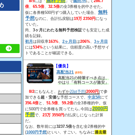
無料予想
は、1回目の回収率が163%、
8/5
には「
」で
園田7R
にて
286.7
め
2回目が206%、3回目が534%
倍
、
65.5倍
、
32.5倍
の全3券種を的中させた。
だ。
無料
仮に各券種500円ずつ購入していた場合、
予想
なのに、合計払戻額は
19万 2350円
になっ
ていた。
尚、
3ヶ月にわたる無料予想検証
でも安定した成
績を記録。
初月
は回収率
163%
、
2ヶ月目
は
206%
、
3ヶ月目
には
534%
という結果に。信頼度の高い予想サイ
トであることが確認できる。
【優良】
高配当21
(695)
高配当21の特筆すべき点は、
やはり「有料コースが激安」
というところだろう。
8/2
にもなんと、
わずか
20pt予想
(
2000円
)
で参
加できる
超・安価
な予想コースで、
中京5R
にて
356.4倍
と、
51.5倍
、
59.2倍
の全3券種的中。仮
2000円
に500円で全券種を買ってたら､今回は
予想
で、
23万 3550円
の払戻しになった計算
だ。
なお、数年前には
3237.5倍
を含む全2券種的中
(
1000円予想
)といい、すごい。ちなみに
過去最