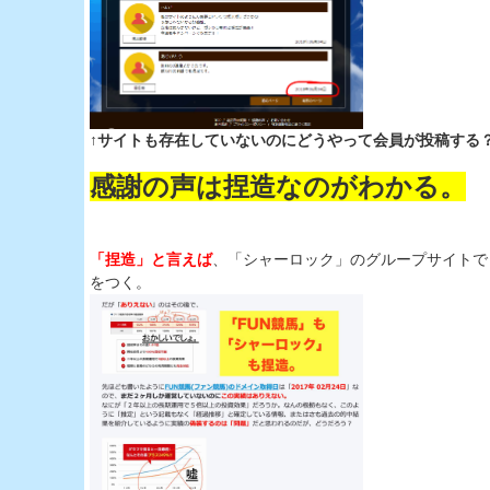
↑サイトも存在していないのにどうやって会員が投稿する
感謝の声は捏造なのがわかる。
「捏造」と言えば
、「シャーロック」のグループサイトで
をつく。