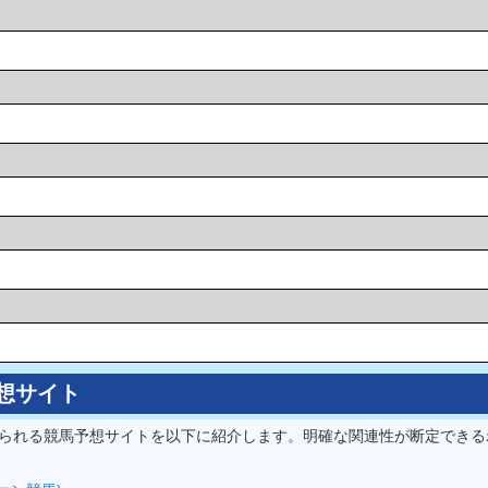
想サイト
られる競馬予想サイトを以下に紹介します。明確な関連性が断定できる