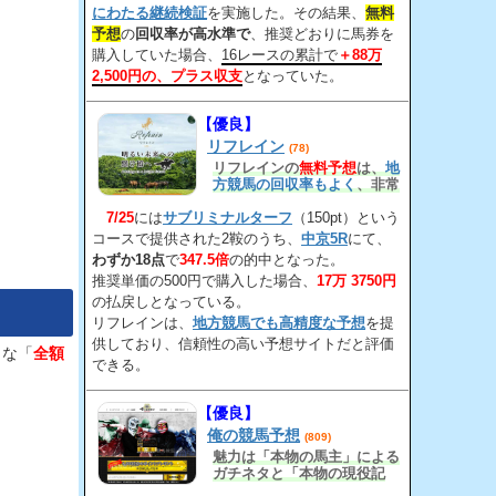
にわたる継続検証
を実施した。その結果、
無料
予想
の
回収率が高水準で
、推奨どおりに馬券を
購入していた場合、
16レースの累計で
＋88万
2,500円の、プラス収支
となっていた。
【優良】
リフレイン
(78)
リフレインの
無料予想
は、
地
方競馬の回収率もよく
、非常
に優れた的中率と回収率を誇
7/25
には
サブリミナルターフ
っている。
（150pt）という
コースで提供された2鞍のうち、
中京5R
にて、
わずか18点
で
347.5倍
の的中となった。
推奨単価の500円で購入した場合、
17万 3750円
の払戻しとなっている。
リフレインは、
地方競馬でも高精度な予想
を提
供しており、信頼性の高い予想サイトだと評価
うな「
全額
できる。
【優良】
俺の競馬予想
(809)
魅力は「本物の馬主」による
ガチネタと「本物の現役記
者」のガチ内部情報だ！