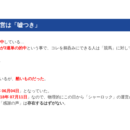
営は「嘘つき」
的中
している…
が3連単の的中
という事で、コレを鵜呑みにできる人は「競馬」に対し
。
いるが、
酷いものだった
。
年 06月04日
」となっていた。
018年 07月11日
」なので、物理的にこの日から「シャーロック」の運営
」の「感謝の声」は
存在するはずがない
。