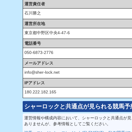
運営責任者
石川勝之
運営所在地
東京都中野区中央4-47-6
電話番号
050-6873-2776
メールアドレス
info@sher-lock.net
IPアドレス
180.222.182.165
シャーロックと共通点が見られる競馬予
運営情報や構成内容において、シャーロックと共通点が見
ありませんが、参考情報としてご覧ください。