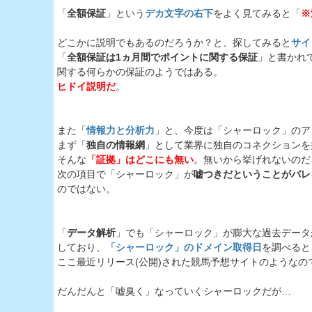
「
全額保証
」という
デカ文字の右下
をよく見てみると「
※
どこかに説明でもあるのだろうか？と、探してみると
サイ
「
全額保証は1ヵ月間でポイントに関する保証
」と書かれ
関する何らかの保証のようではある。
ヒドイ説明だ
。
また「
情報力と分析力
」と、今度は「シャーロック」のア
まず「
独自の情報網
」として業界に独自のコネクションを
そんな
「証拠」はどこにも無い
。無いから挙げれないのだ
次の項目で「シャーロック」が
嘘つきだということがバレ
のではない。
「
データ解析
」でも「シャーロック」が膨大な過去データ
しており、
「シャーロック」のドメイン取得日
を調べると
ここ最近リリース(公開)された競馬予想サイトのような
だんだんと「嘘臭く」なっていくシャーロックだが…