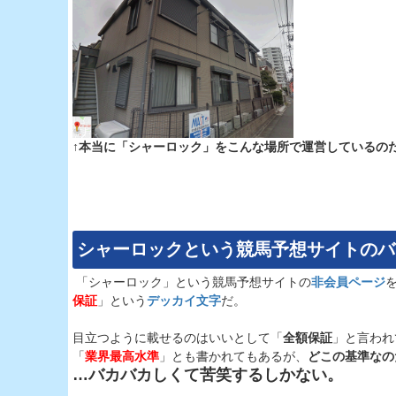
↑本当に「シャーロック」をこんな場所で運営しているの
シャーロック
という
競馬予想サイト
のバ
「シャーロック」という競馬予想サイトの
非会員ページ
保証
」という
デッカイ文字
だ。
目立つように載せるのはいいとして「
全額保証
」と言われ
「
業界最高水準
」とも書かれてもあるが、
どこの基準なの
…バカバカしくて苦笑するしかない。