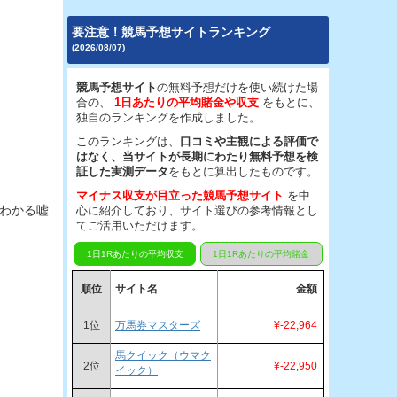
要注意！競馬予想サイトランキング
(2026/08/07)
競馬予想サイト
の無料予想だけを使い続けた場
合の、
1日あたりの平均賭金や収支
をもとに、
独自のランキングを作成しました。
このランキングは、
口コミや主観による評価で
はなく、当サイトが長期にわたり無料予想を検
証した実測データ
をもとに算出したものです。
マイナス収支が目立った競馬予想サイト
を中
わかる嘘
心に紹介しており、サイト選びの参考情報とし
てご活用いただけます。
1日1Rあたりの平均収支
1日1Rあたりの平均賭金
順位
サイト名
金額
1位
万馬券マスターズ
¥-22,964
馬クイック（ウマク
2位
¥-22,950
イック）