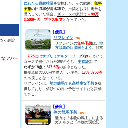
にわたる継続検証
を実施した。その結果、
無料
予想
の
回収率が高水準で
、推奨どおりに馬券を
購入していた場合、
16レースの累計で
＋88万
2,500円の、プラス収支
となっていた。
【優良】
リフレイン
(78)
づく表記
リフレインの
無料予想
は、
地
方競馬の回収率もよく
、非常
に優れた的中率と回収率を誇
7/25
には
サブリミナルターフ
っている。
（150pt）という
な アパー
コースで提供された2鞍のうち、
中京5R
にて、
わずか18点
で
347.5倍
の的中となった。
推奨単価の500円で購入した場合、
17万 3750円
の払戻しとなっている。
リフレインは、
地方競馬でも高精度な予想
を提
供しており、信頼性の高い予想サイトだと評価
できる。
【優良】
俺の競馬予想
(809)
魅力は「本物の馬主」による
ガチネタと「本物の現役記
者」のガチ内部情報だ！