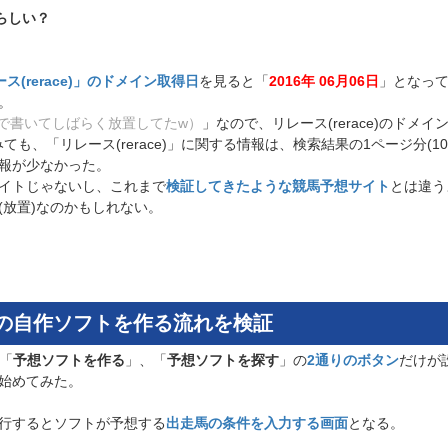
トらしい？
ス(rerace)」のドメイン取得日
を見ると「
2016年 06月06日
」となっ
。
で書いてしばらく放置してたw）
」なので、リレース(rerace)のドメイ
ても、「リレース(rerace)」に関する情報は、検索結果の1ページ分(1
報が少なかった。
イトじゃないし、これまで
検証してきたような競馬予想サイト
とは違う
放置)なのかもしれない。
の自作ソフトを作る流れを検証
「
予想ソフトを作る
」、「
予想ソフトを探す
」の
2通りのボタン
だけが
始めてみた。
行するとソフトが予想する
出走馬の条件を入力する画面
となる。