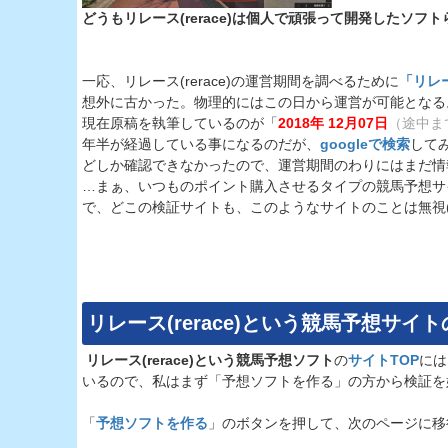
どうもリレース(rerace)は個人で頑張って開発したソフ
一応、リレース(rerace)の運営期間を調べるために
「リレー
想外に古かった。物理的にはこの日から運営が可能となる
現在原稿を執筆しているのが「
2018年 12月07日
（途中ま
年半が経過している事になるのだが、
googleで検索
してみ
どしか確認できなかったので、運営期間のわりにはまだ情
…まぁ、いつものポイント購入させるタイプの競馬予想サ
で、どこの検証サイトも、このようなサイトのことは無視(
リレース(rerace)
という
競馬予想サイト
リレース(rerace)という競馬予想ソフト
の
サイトTOP
には
いるので、私はまず「予想ソフトを作る」の方から検証を
「
予想ソフトを作る
」のボタンを押して、次のページに移