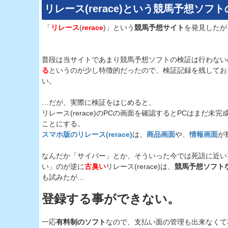
リレース(rerace)
という
競馬予想ソフト
「
リレース
(
rerace
)」という
競馬予想サイト
を発見したが
普段は当サイトであまり競馬予想ソフトの検証は行わない
る
というのが少し特徴的だったので、検証記録を残してお
い。
…だが、実際に検証をはじめると、
リレース(rerace)のPCの画面を確認するとPCはま
ことにする。
スマホ版のリレース(rerace)
は、
商品画面
や、
情報画面
が
なんだか「サイバー」とか、そういった今では死語に近い
い」のが逆に
古臭い
リレース(rerace)は、
競馬予想ソフト
も試みたが…
登録する事ができない。
一応
有料制のソフト
なので、支払い面の管理も出来なくて