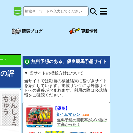
競馬ブログ
更新情報
ート
無料予想のある、優良競馬予想サイト
ての評
▼ 当サイトの掲載方針について
当サイトでは独自の検証結果に基づきサイト
を紹介しています。掲載リンクには外部サイ
トへの遷移が含まれます。利用の際は公式情
報をご確認ください。
【優良】
タイムマシン
(244)
無料予想の回収率がズバ抜け
て高かった！
3ヶ月かけた無料予想検証