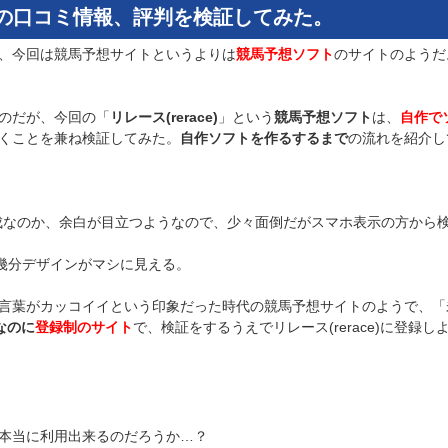
の口コミ情報、評判を検証してみた。
、今回は競馬予想サイトというよりは
競馬予想ソフト
のサイトのようだ
のだが、今回の「
リレース(rerace)
」という
競馬予想ソフト
は、
自作で
くことを兼ね検証してみた。
自作ソフトを作るするまで
の流れを紹介し
だ未完成なのか、余白が目立つようなので、少々面倒だがスマホ表示の方から
幾分デザインがマシに見える。
言葉がカッコイイという印象だった時代の競馬予想サイトのようで、「
なのに
登録制のサイト
で、検証をするうえでリレース(rerace)に登録し
本当に利用出来るのだろうか…？