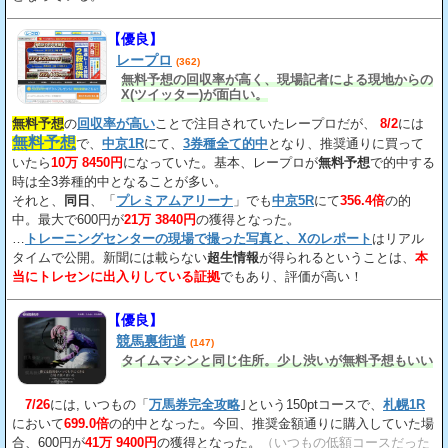
【優良】
レープロ
(362)
無料予想の回収率が高く、現場記者による現地からの
X(ツイッター)が面白い。
無料予想
の
回収率が高い
ことで注目されていたレープロだが、
8/2
には
無料予想
で、
中京1R
にて、
3券種全て的中
となり、推奨通りに買って
いたら
10万 8450円
になっていた。基本、レープロが
無料予想
で的中する
時は全3券種的中となることが多い。
それと、
同日
、「
プレミアムアリーナ
」でも
中京5R
にて
356.4倍
の的
中。最大で600円が
21万 3840円
の獲得となった。
…
トレーニングセンターの現場で撮った写真と、Xのレポート
はリアル
タイムで公開。新聞には載らない
超生情報
が得られるということは、
本
当にトレセンに出入りしている証拠
でもあり、評価が高い！
【優良】
競馬裏街道
(147)
タイムマシンと同じ住所。少し渋いが無料予想もいい
7/26
には, いつもの「
万馬券完全攻略
｣という150ptコースで、
札幌1R
において
699.0倍
の的中となった。今回、推奨金額通りに購入していた場
合、600円が
41万 9400円
の獲得となった。
（いつもの低額コースだった