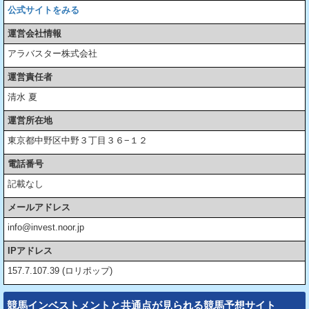
公式サイトをみる
運営会社情報
アラバスター株式会社
運営責任者
清水 夏
運営所在地
東京都中野区中野３丁目３６−１２
電話番号
記載なし
メールアドレス
info@invest.noor.jp
IPアドレス
157.7.107.39 (ロリポップ)
競馬インベストメントと共通点が見られる競馬予想サイト