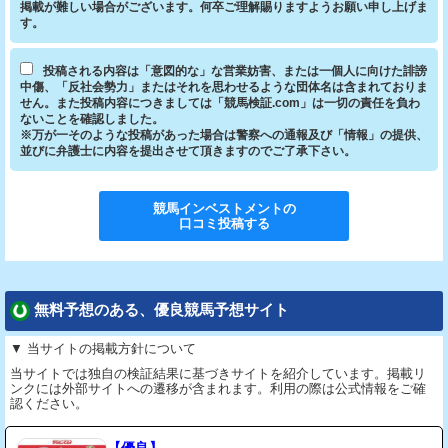
掲載が難しい場合がございます。何卒ご理解賜りますようお願い申し上げま
す。
投稿される内容は「意図的な」な営業妨害、または一個人に向けた誹謗
中傷、「反社会勢力」またはそれを思わせるような団体名は含まれておりま
せん。また投稿内容につきましては「競馬検証.com」は一切の責任を負わ
ないことを確認しました。
※万が一そのような投稿があった場合は警察への通報及び「情報」の提供、
並びに弁護士に内容を提出させて頂きますのでご了承下さい。
競馬インベストメント
の
口コミ投稿する
無料予想のある、優良競馬予想サイト
▼ 当サイトの掲載方針について
当サイトでは独自の検証結果に基づきサイトを紹介しています。掲載リ
ンクには外部サイトへの遷移が含まれます。利用の際は公式情報をご確
認ください。
【優良】