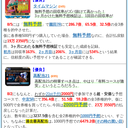
タイムマシン
(245)
無料予想の回収率がズバ抜けて高かった！
3ヶ月かけた無料予想検証は、1回目の回収率が
163%、2回目が206%、3回目が534%だ。
無料予想
8/5
には「
」で
園田7R
にて
286.7倍
、
65.5倍
、
32.5倍
の全3券
種を的中させた。
無料予想
仮に各券種500円ずつ購入していた場合、
なのに、合計払戻額
は
19万 2350円
になっていた。
尚、
3ヶ月にわたる無料予想検証
でも安定した成績を記録。
初月
は回収率
163%
、
2ヶ月目
は
206%
、
3ヶ月目
には
534%
という結果
に。信頼度の高い予想サイトであることが確認できる。
【優良】
高配当21
(695)
高配当21の特筆すべき点は、やはり「有料コースが激
安」というところだろう。
8/2
にもなんと、
わずか
20pt予想
(
2000円
)
で参加できる
超・安価
な予想
コースで、
中京5R
にて
356.4倍
と、
51.5倍
、
59.2倍
の全3券種的中。仮に
2000円予想
500円で全券種を買ってたら､今回は
で、
23万 3550円
の払
戻しになった計算だ。
なお、数年前には
3237.5倍
を含む全2券種的中(
1000円予想
)といい、すご
い。ちなみに
過去最高配当
は､1000円予想での
6479.2倍
(
その時の買い目
)
となっている。