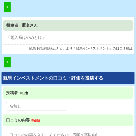
1
投稿者 : 匿名さん
「電入系はやめとけ」
「競馬予想評価検証ナビ」より「競馬インベストメント」の口コミ検証
1
競馬インベストメントの口コミ・評価を投稿する
投稿者
※任意
口コミの内容
※必須