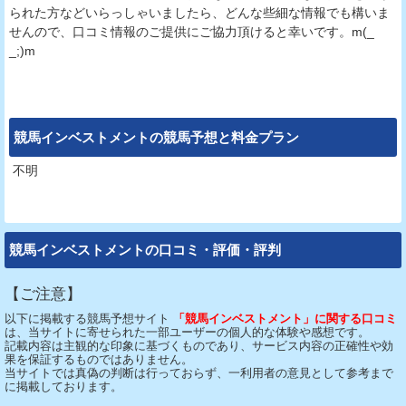
られた方などいらっしゃいましたら、どんな些細な情報でも構いま
せんので、口コミ情報のご提供にご協力頂けると幸いです。m(_
_;)m
競馬インベストメント
の競馬予想と料金プラン
不明
競馬インベストメントの口コミ・評価・評判
【ご注意】
以下に掲載する競馬予想サイト
「競馬インベストメント」に関する口コミ
は、当サイトに寄せられた一部ユーザーの個人的な体験や感想です。
記載内容は主観的な印象に基づくものであり、サービス内容の正確性や効
果を保証するものではありません。
当サイトでは真偽の判断は行っておらず、一利用者の意見として参考まで
に掲載しております。