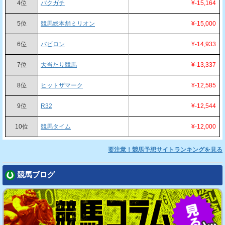
4位
バクガチ
¥-15,164
5位
競馬総本舗ミリオン
¥-15,000
6位
バビロン
¥-14,933
7位
大当たり競馬
¥-13,337
8位
ヒットザマーク
¥-12,585
9位
R32
¥-12,544
10位
競馬タイム
¥-12,000
要注意！競馬予想サイトランキングを見る
競馬ブログ