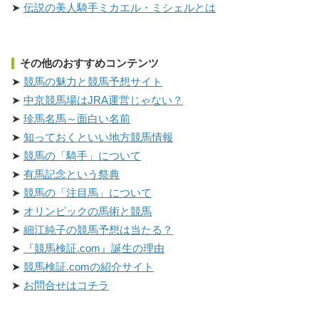
伝説の美人騎手ミカエル・ミシェルとは
その他のおすすめコンテンツ
競馬の魅力と競馬予想サイト
中京競馬場はJRA運営じゃない？
珍馬名馬～面白い名前
知っておくといい地方競馬情報
競馬の「騎手」について
有馬記念という祭典
競馬の「注目馬」について
オリンピックの馬術と競馬
細江純子の競馬予想は当たる？
『競馬検証.com』誕生の理由
競馬検証.comの紹介サイト
お問合せはコチラ