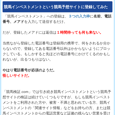
競馬インベストメント
という
競馬予想サイト
に登録してみた
「競馬インベストメント」への登録は、
３つの入力枠
に
名前、電話
番号、メアド
を入力して送信するだけ。
だが、登録したメアドには返信は
１時間待っても何も来ない。
当然ながら登録した電話番号は登録用の携帯で、何をされるか分か
らないので、登録してある電話番号以外はかからないようにブロッ
クしている。もしかすると先ほどの電話番号にかけてくるのかもし
れないが、出るつもりはない。
やはり電話番号が必須のようだ。
怪しいサイトだ。
「競馬検証.com」では引き続き競馬インベストメントという競馬予
想サイトの検証は続けていくつもりですが、もしも競馬インベスト
メントをご利用された方や、被害・不満と思われている方、競馬イ
ンベストメントの「関連サイト情報」などをお持ちの方、または競
馬インベストメントからの電話営業など証拠の残らない営業を受け