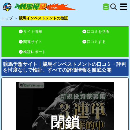
トップ
＞
競馬インベストメントの検証
サイト情報
口コミを見る
関連サイト
口コミする
検証レポート
競馬予想サイト｜競馬インベストメントの口コミ・評判
を忖度なしで検証。すべての評価情報を徹底公開
閉鎖