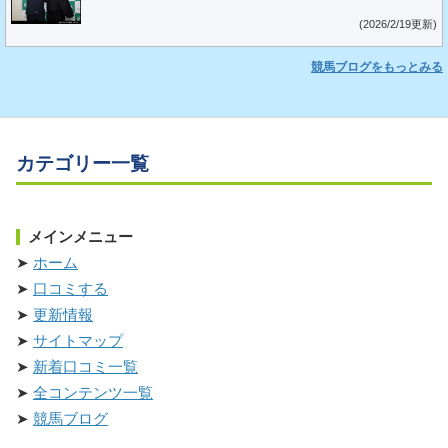
(2026/2/19更新)
競馬ブログをもっとみる
カテゴリー一覧
メインメニュー
ホーム
口コミする
更新情報
サイトマップ
新着口コミ一覧
全コンテンツ一覧
競馬ブログ