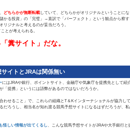
、
どちらかが無断転載
していて、どちらかがオリジナルということにな
儲かる投資」の「完璧」→直訳で「パーフェクト」という観点から察す
オリジナルと考えるのが妥当だろう。
てことが考えられる。
い「糞サイト」だな。
想サイト
とJRAは関係無い
ー
にはJRAや銀行、ポイントサイト、金融庁や気象庁を提携先として紹
が「提携」というには語弊があるのではないだろうか。
合わせること」で、これらの組織とT＆Kインターナショナルが協力し
るだろうし、相当名が知れ渡る競馬予想サイトになるはずだろうが、私
も怪しい情報が出てくるし
、こんな競馬予想サイトがJRAや大手銀行と