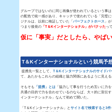
グループではないのに同じ画像が使われているという事は
の配色で統一感があり、キャッチで使われている「完璧に
ジナルは、以前に検証していた「
パーフェクトホース
」が
つまり後発の
「T＆Kインターナショナル」がパクッた
っ
仮に「事実」だとしたら、やば
T＆Kインターナショナル
という
競馬予
提携先一覧として、
T＆Kインターナショナルのサイドバ
て、あたかもこれらの組織と協力関係にあるように見える
そもそも
「提携」とは
「協力して事を行うため互いに力を
共通の目的で力を合わせているのならば、大々的に宣伝す
インターナショナル」なんて初めて聞いた。
「T＆Kインターナショナル」と
サイト名で検索すると3件