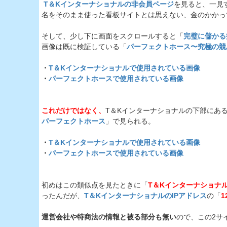
T＆Kインターナショナルの非会員ページ
を見ると、一見
名をそのまま使った看板サイトとは思えない、金のかかっ
そして、少し下に画面をスクロールすると「
完璧に儲かる
画像は既に検証している「
パーフェクトホース〜究極の競
・
T＆Kインターナショナルで使用されている画像
・
パーフェクトホースで使用されている画像
これだけではなく、
T＆Kインターナショナルの下部にあ
パーフェクトホース
」で見られる。
・
T＆Kインターナショナルで使用されている画像
・
パーフェクトホースで使用されている画像
初めはこの類似点を見たときに「
T＆Kインターナショナ
ったんだが、
T＆KインターナショナルのIPアドレス
の「
1
運営会社や特商法の情報と被る部分も無い
ので、この2サ