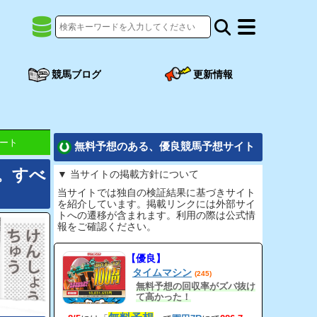
競馬ブログ
更新情報
ート
無料予想のある、優良競馬予想サイト
。すべ
▼ 当サイトの掲載方針について
当サイトでは独自の検証結果に基づきサイト
を紹介しています。掲載リンクには外部サイ
トへの遷移が含まれます。利用の際は公式情
報をご確認ください。
【優良】
タイムマシン
(245)
無料予想の回収率がズバ抜け
て高かった！
3ヶ月かけた無料予想検証