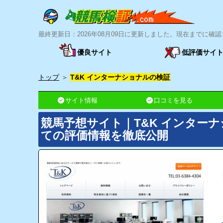
最終更新日：2026年08月09日に更新しました。現在までに確認
優良サイト
低評価サイ
トップ
＞
T&K インターナショナルの検証
サイト情報
口コミを見る
競馬予想サイト｜T&K インター
ての評価情報を徹底公開