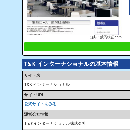
出典：競馬検証.com
T&K インターナショナルの基本情報
サイト名
T&K インターナショナル
サイトURL
公式サイトをみる
運営会社情報
T＆Kインターナショナル株式会社