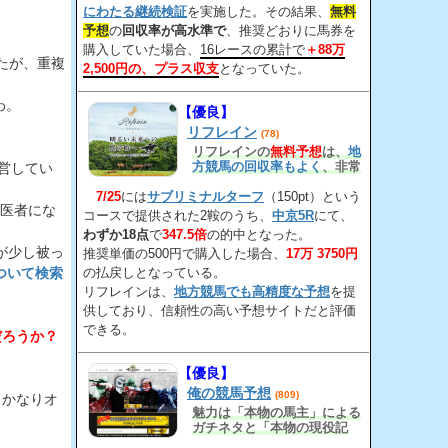
にわたる継続検証
を実施した。その結果、
無料
予想
の
回収率が高水準で
、推奨どおりに馬券を
購入していた場合、
16レースの累計で
＋88万
たが、重複
2,500円の、プラス収支
となっていた。
わ。
【優良】
リフレイン
(78)
リフレインの
無料予想
は、
地
方競馬の回収率もよく
、非常
営してい
に優れた的中率と回収率を誇
7/25
には
サブリミナルターフ
っている。
（150pt）という
歯医者にな
コースで提供された2鞍のうち、
中京5R
にて、
わずか18点
で
347.5倍
の的中となった。
が少し被っ
推奨単価の500円で購入した場合、
17万 3750円
の払戻しとなっている。
ついて検索
リフレインは、
地方競馬でも高精度な予想
を提
供しており、信頼性の高い予想サイトだと評価
できる。
だろうか？
【優良】
俺の競馬予想
(809)
もかなりオ
魅力は「本物の馬主」による
ガチネタと「本物の現役記
者」のガチ内部情報だ！