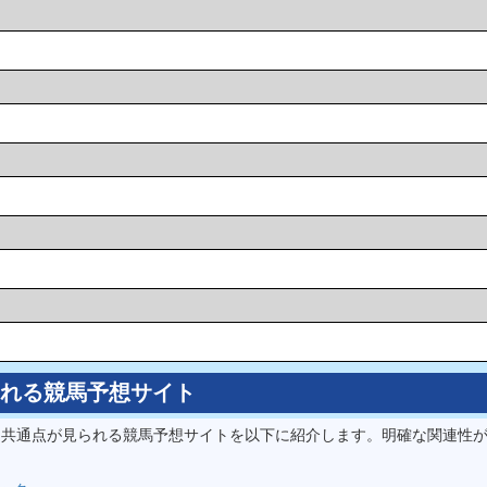
られる競馬予想サイト
ルと共通点が見られる競馬予想サイトを以下に紹介します。明確な関連性