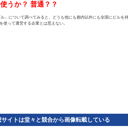
使うか？ 普通？？
ビル」について調べてみると、どうも他にも都内以外にも全国にビルを
を使って運営する企業とは思えない。
想サイト
は堂々と競合から画像転載している