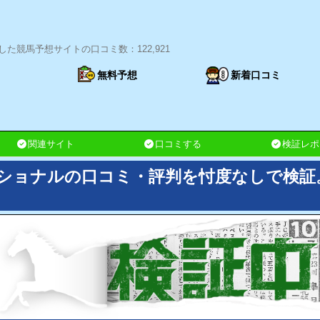
した競馬予想サイトの口コミ数：122,921
ト
無料予想
新着口コミ
関連サイト
口コミする
検証レポ
ナショナルの口コミ・評判を忖度なしで検証