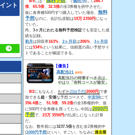
無料予想
は、1回目の回収率が163%、
8/5
には「
」で
園田7R
にて
286.7
ポイント
2回目が206%、3回目が534%
倍
、
65.5倍
、
32.5倍
の全3券種を的中させた。
だ。
無料
仮に各券種500円ずつ購入していた場合、
予想
なのに、合計払戻額は
19万 2350円
になっ
ていた。
尚、
3ヶ月にわたる無料予想検証
でも安定した成
績を記録。
初月
は回収率
163%
、
2ヶ月目
は
206%
、
3ヶ月目
には
534%
という結果に。信頼度の高い予想サイ
トであることが確認できる。
【優良】
高配当21
(695)
高配当21の特筆すべき点は、
やはり「有料コースが激安」
というところだろう。
8/2
にもなんと、
わずか
20pt予想
(
2000円
)
で参
加できる
超・安価
な予想コースで、
中京5R
にて
356.4倍
と、
51.5倍
、
59.2倍
の全3券種的中。仮
2000円
に500円で全券種を買ってたら､今回は
予想
で、
23万 3550円
の払戻しになった計算
だ。
なお、数年前には
3237.5倍
を含む全2券種的中
(
1000円予想
)といい、すごい。ちなみに
過去最