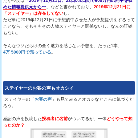
だが今度は「
2019年12月21日、22日の2日間で600万円の的中を収
めた情報提供元から〜
」などと書かれており、
2019年12月21日に
「ステイヤー」は存在してない
し、
ただ単に2019年12月21日に予想的中させた人が予想提供をするって
ことなら、そもそもその人物ステイヤーと関係ないし、なんの証拠
もない。
そんなウソだらけの全く魅力を感じない予想を、たった1本、
4万 5000円で売っている
。
ステイヤーのお客の声もオカシイ
ステイヤーの「
お客の声
」も見てみるとオカシなところに気づくだ
ろう。
感謝の声を投稿した
投稿者に名前
がついてるが、一体
どうやって知
ったのか？