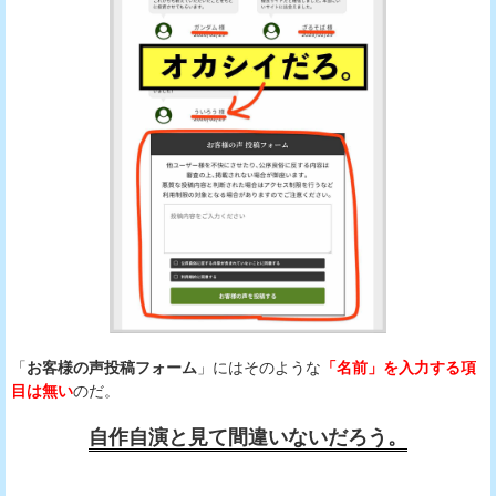
「
お客様の声投稿フォーム
」にはそのような
「名前」を入力する項
目は無い
のだ。
自作自演と見て間違いないだろう。