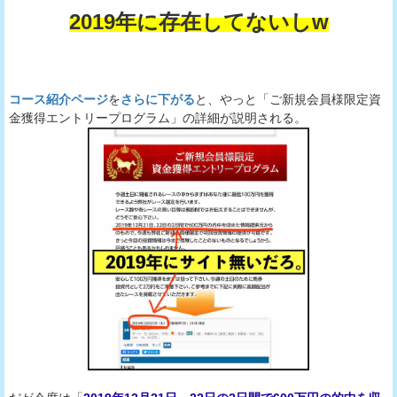
2019年に存在してないしw
コース紹介ページ
を
さらに下がる
と、やっと「ご新規会員様限定資
金獲得エントリープログラム」の詳細が説明される。