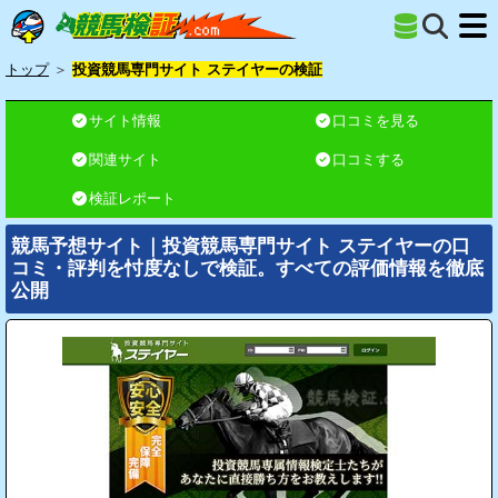
トップ
＞
投資競馬専門サイト ステイヤーの検証
サイト情報
口コミを見る
関連サイト
口コミする
検証レポート
競馬予想サイト｜投資競馬専門サイト ステイヤーの口
コミ・評判を忖度なしで検証。すべての評価情報を徹底
公開