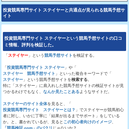
投資競馬専門サイト ステイヤーと共通点が見られる競馬予想サ
イト
投資競馬専門サイト ステイヤーという競馬予想サイトの口コ
ミ情報、評判を検証した。
「
ステイヤー
」という
競馬予想サイト
を検証する。
「
投資競馬専門サイト ステイヤー
」や「
ステイヤー 競馬予想サイト
」といった複合キーワードで「
ステイヤー
」という競馬予想サイトを
検索する
。
特に「ステイヤー」に肩入れした競馬予想サイトの検証サイトが見
つかるわけでもなく、
なんか見たことある
ようなサイトだ。
ステイヤーのサイト全体
を見ると、「
投資競馬専門サイト ステイヤーとは？
」でステイヤーが競馬初心
者に対し、いかに丁寧に「結果が出るまでサポート」をしている
か。と、書かれているが、見ると
この初心者向けのイメージ
、
「競馬検証.com」のパクリ
じゃないか？