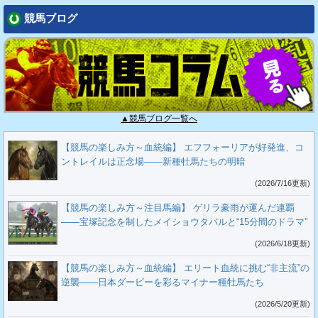
競馬ブログ
▲競馬ブログ一覧へ
【競馬の楽しみ方～血統編】 エフフォーリアが好発進、コ
ントレイルは正念場――新種牡馬たちの明暗
(2026/7/16更新)
【競馬の楽しみ方～注目馬編】 ゲリラ豪雨が運んだ連覇
――宝塚記念を制したメイショウタバルと“15分間のドラマ”
(2026/6/18更新)
【競馬の楽しみ方～血統編】 エリート血統に挑む“非主流”の
逆襲――日本ダービーを彩るマイナー種牡馬たち
(2026/5/20更新)