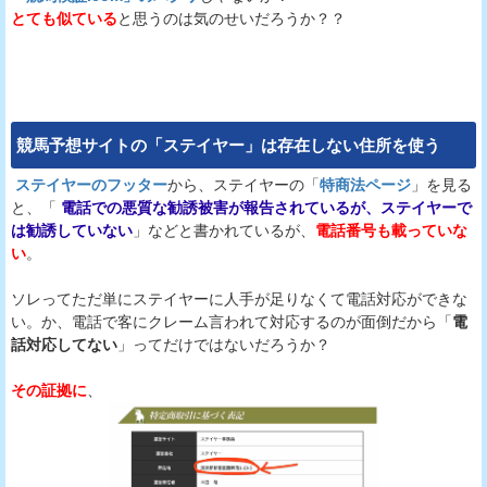
とても似ている
と思うのは気のせいだろうか？？
競馬予想サイトの「ステイヤー」は存在しない住所を使う
ステイヤーのフッター
から、ステイヤーの「
特商法ページ
」を見る
と、「
電話での悪質な勧誘被害が報告されているが、ステイヤーで
は勧誘していない
」などと書かれているが、
電話番号も載っていな
い
。
ソレってただ単にステイヤーに人手が足りなくて電話対応ができな
い。か、電話で客にクレーム言われて対応するのが面倒だから「
電
話対応してない
」ってだけではないだろうか？
その証拠に
、