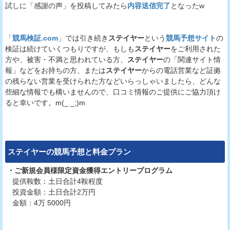
試しに「感謝の声」を投稿してみたら
内容送信完了
となったw
「
競馬検証.com
」では引き続き
ステイヤー
という
競馬予想サイト
の
検証は続けていくつもりですが、もしも
ステイヤー
をご利用された
方や、被害・不満と思われている方、
ステイヤー
の「関連サイト情
報」などをお持ちの方、または
ステイヤー
からの電話営業など証拠
の残らない営業を受けられた方などいらっしゃいましたら、どんな
些細な情報でも構いませんので、口コミ情報のご提供にご協力頂け
ると幸いです。m(_ _;)m
ステイヤー
の競馬予想と料金プラン
・ご新規会員様限定資金獲得エントリープログラム
提供鞍数：土日合計4鞍程度
投資金額：土日合計2万円
金額：4万 5000円