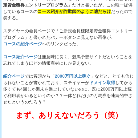
定資金獲得エントリープログラム
」だけと書いたが、この唯一提供
しているコースの
コース紹介が詐欺師のように嘘だらけ
だったので
笑える。
ステイヤーの会員ページで「ご新規会員様限定資金獲得エントリー
プログラム」と書かれたバナーボタンに見えない画像が、
コースの紹介ページ
へのリンクだった。
コース紹介ページ
は無意味に長く、競馬予想サイトだということを
忘れてしまうほどの情報商材にしか見えない。
紹介ページ
では冒頭から「
2000万円以上稼ぐ
」などと、とても信じ
られないことが書かれており、ステイヤーが
ドメイン取得
してから
多くても4回しか週末を過ごしていないのに、既に2000万円以上稼
ぐ利用者がいるというのか？？一体どれだけの万馬券を連続的中さ
せたというのだろう？
まず、ありえないだろう（笑）