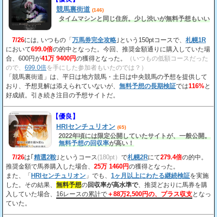
競馬裏街道
(146)
タイムマシンと同じ住所。少し渋いが無料予想もいい
7/26
には, いつもの「
万馬券完全攻略
｣という150ptコースで、
札幌1R
において
699.0倍
の的中となった。今回、推奨金額通りに購入していた場
合、600円が
41万 9400円
の獲得となった。
（いつもの低額コースだった
ので、
699.0倍
を手にした参加者もいたのでは？）
「競馬裏街道」は、平日は地方競馬・土日は中央競馬の予想を提供して
おり、予想見解は添えられていないが、
無料予想の長期検証
では
116%
と
好成績。引き続き注目の予想サイトだ。
【優良】
HRIセンチュリオン
(65)
2022年頃には限定公開していたサイトが、一般公開。
無料予想の回収率
が高い！
7/26
は｢
精選2鞍
｣というコース
(180pt）
で
札幌2R
にて
279.4倍
の的中。
推奨金額で馬券購入した場合、
25万 1460円
の獲得となった。
また、「
HRIセンチュリオン
」でも、
1ヶ月以上にわたる継続検証
を実施
した。その結果、
無料予想
の
回収率が高水準で
、推奨どおりに馬券を購
入していた場合、
16レースの累計で
＋88万2,500円の、プラス収支
となっ
ていた。