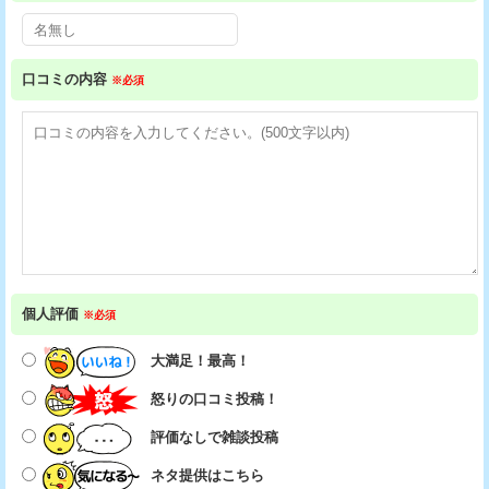
口コミの内容
※必須
個人評価
※必須
大満足！最高！
怒りの口コミ投稿！
評価なしで雑談投稿
ネタ提供はこちら