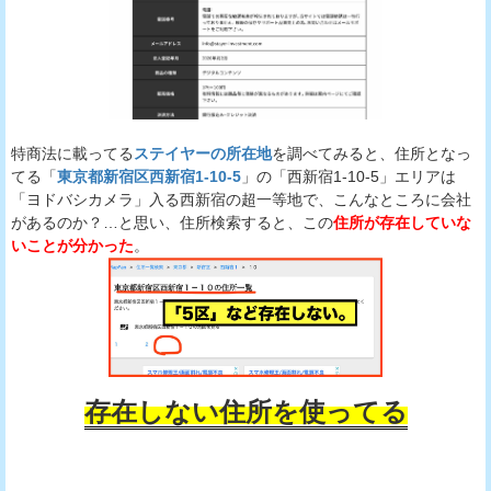
特商法に載ってる
ステイヤーの所在地
を調べてみると、住所となっ
てる「
東京都新宿区西新宿1-10-5
」の「西新宿1-10-5」エリアは
「ヨドバシカメラ」入る西新宿の超一等地で、こんなところに会社
があるのか？…と思い、住所検索すると、この
住所が存在していな
いことが分かった
。
存在しない住所を使ってる