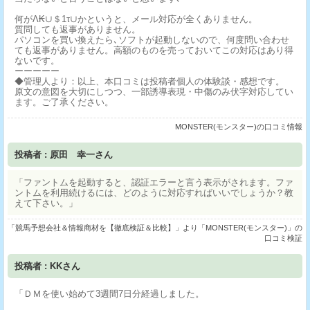
何がΛ₭∪＄1τ∪かというと、メール対応が全くありません。
質問しても返事がありません。
パソコンを買い換えたら､ソフトが起動しないので、何度問い合わせ
ても返事がありません。高額のものを売っておいてこの対応はあり得
ないです。
ーーーーー
◆管理人より：以上、本口コミは投稿者個人の体験談・感想です。
原文の意図を大切にしつつ、一部誘導表現・中傷のみ伏字対応してい
ます。ご了承ください。
MONSTER(モンスター)の口コミ情報
投稿者 : 原田 幸一さん
「ファントムを起動すると、認証エラーと言う表示がされます。ファ
ントムを利用続けるには、どのように対応すればいいでしょうか？教
えて下さい。」
「競馬予想会社＆情報商材を【徹底検証＆比較】」より「MONSTER(モンスター)」の
口コミ検証
投稿者 : KKさん
「ＤＭを使い始めて3週間7日分経過しました。