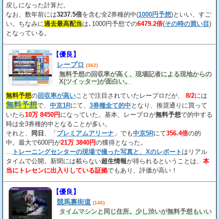
戻しになった計算だ。
なお、数年前には
3237.5倍
を含む全2券種的中(
1000円予想
)といい、すご
い。ちなみに
過去最高配当
は､1000円予想での
6479.2倍
(
その時の買い目
)
となっている。
【優良】
レープロ
(362)
無料予想の回収率が高く、現場記者による現地からの
X(ツイッター)が面白い。
無料予想
の
回収率が高い
ことで注目されていたレープロだが、
8/2
には
無料予想
で、
中京1R
にて、
3券種全て的中
となり、推奨通りに買って
いたら
10万 8450円
になっていた。基本、レープロが
無料予想
で的中する
時は全3券種的中となることが多い。
それと、
同日
、「
プレミアムアリーナ
」でも
中京5R
にて
356.4倍
の的
中。最大で600円が
21万 3840円
の獲得となった。
…
トレーニングセンターの現場で撮った写真と、Xのレポート
はリアル
タイムで公開。新聞には載らない
超生情報
が得られるということは、
本
当にトレセンに出入りしている証拠
でもあり、評価が高い！
【優良】
競馬裏街道
(146)
タイムマシンと同じ住所。少し渋いが無料予想もいい