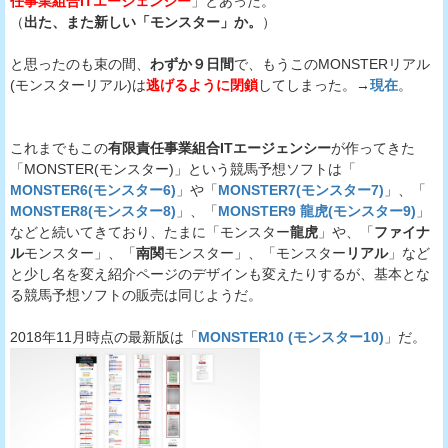
任事業組合ITエージェンシー
」とあった。
（
出た、また新しい「モンスター」か。
）
と思ったのも束の間、
わずか９日間
で、もうこのMONSTERリアル
(モンスターリアル)は
逃げるように閉鎖
してしまった。→
現在
。
これまでもこの
有限責任事業組合ITエージェンシー
が作ってきた
「MONSTER(モンスター)」という競馬予想ソフトは「
MONSTER6(モンスター6)
」や「
MONSTER7(モンスター7)
」、「
MONSTER8(モンスター8)
」、「
MONSTER9 龍虎(モンスター9)
」
などと続いてきており、たまに「モンスター
龍虎
」や、「
ファイナ
ル
モンスター」、「
南関
モンスター」、「モンスター
リアル
」など
と少し名を変え紹介ページのデザインも変えたりするが、基本とな
る競馬予想ソフトの販売は同じようだ。
2018年11月時点の最新版は「
MONSTER10 (モンスター10)
」だ。