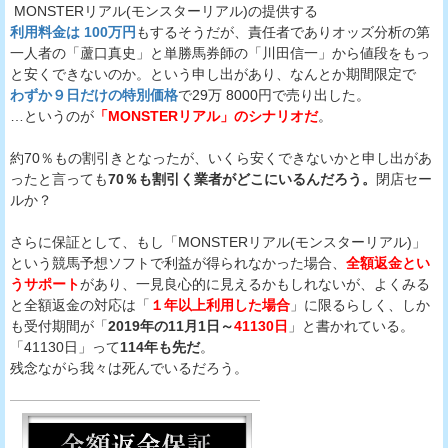
MONSTERリアル(モンスターリアル)の提供する
利用料金は 100万円
もするそうだが、責任者でありオッズ分析の第
一人者の「蘆口真史」と単勝馬券師の「川田信一」から値段をもっ
と安くできないのか。という申し出があり、なんとか期間限定で
わずか９日だけの特別価格
で29万 8000円で売り出した。
…というのが
「MONSTERリアル」のシナリオだ
。
約70％もの割引きとなったが、いくら安くできないかと申し出があ
ったと言っても
70％も割引く業者がどこにいるんだろう。
閉店セー
ルか？
さらに保証として、もし「MONSTERリアル(モンスターリアル)」
という競馬予想ソフトで利益が得られなかった場合、
全額返金とい
うサポート
があり、一見良心的に見えるかもしれないが、よくみる
と全額返金の対応は「
１年以上利用した場合
」に限るらしく、しか
も受付期間が「
2019年の11月1日～
41130日
」と書かれている。
「41130日」って
114年も先だ
。
残念ながら我々は死んでいるだろう。