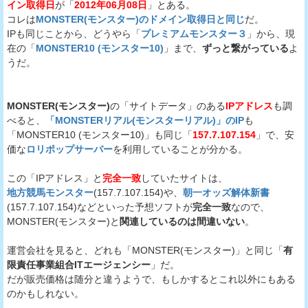
イン取得日
が「
2012年06月08日
」とある。
コレは
MONSTER(モンスター)のドメイン取得日と同じ
だ。
IPも同じことから、どうやら「
プレミアムモンスター３
」から、現
在の「
MONSTER10 (モンスター10)
」まで、
ずっと繋がっている
よ
うだ。
MONSTER(モンスター)
の「サイトデータ」のある
IPアドレス
も調
べると、
「MONSTERリアル(モンスターリアル)」のIP
も
「MONSTER10 (モンスター10)」も同じ「
157.7.107.154
」で、安
価な
ロリポップサーバー
を利用していることが分かる。
この「IPアドレス」と
完全一致
していたサイトは、
地方競馬モンスター
(157.7.107.154)や、
朝一オッズ解体新書
(157.7.107.154)などといった予想ソフトが
完全一致
なので、
MONSTER(モンスター)と
関連しているのは間違いない
。
運営会社を見ると、どれも「MONSTER(モンスター)」と同じ「
有
限責任事業組合ITエージェンシー
」だ。
だが販売価格は随分と違うようで、もしかするとこれ以外にもある
のかもしれない。