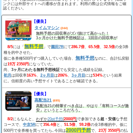
ンクには外部サイトへの遷移が含まれます。利用の際は公式情報をご確
認ください。
【優良】
タイムマシン
(244)
無料予想の回収率がズバ抜けて高かった！
3ヶ月かけた無料予想検証は、1回目の回収率が
163%、2回目が206%、3回目が534%だ。
無料予想
8/5
には「
」で
園田7R
にて
286.7倍
、
65.5倍
、
32.5倍
の全3券
種を的中させた。
無料予想
仮に各券種500円ずつ購入していた場合、
なのに、合計払戻額
は
19万 2350円
になっていた。
尚、
3ヶ月にわたる無料予想検証
でも安定した成績を記録。
初月
は回収率
163%
、
2ヶ月目
は
206%
、
3ヶ月目
には
534%
という結果
に。信頼度の高い予想サイトであることが確認できる。
【優良】
高配当21
(695)
高配当21の特筆すべき点は、やはり「有料コースが激
安」というところだろう。
8/2
にもなんと、
わずか
20pt予想
(
2000円
)
で参加できる
超・安価
な予想
コースで、
中京5R
にて
356.4倍
と、
51.5倍
、
59.2倍
の全3券種的中。仮に
2000円予想
500円で全券種を買ってたら､今回は
で、
23万 3550円
の払