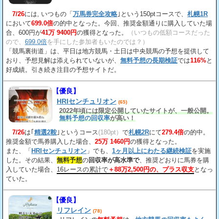
7/26
には, いつもの「
万馬券完全攻略
｣という150ptコースで、
札幌1R
において
699.0倍
の的中となった。今回、推奨金額通りに購入していた場
合、600円が
41万 9400円
の獲得となった。
（いつもの低額コースだった
ので、
699.0倍
を手にした参加者もいたのでは？）
「競馬裏街道」は、平日は地方競馬・土日は中央競馬の予想を提供して
おり、予想見解は添えられていないが、
無料予想の長期検証
では
116%
と
好成績。引き続き注目の予想サイトだ。
【優良】
HRIセンチュリオン
(65)
2022年頃には限定公開していたサイトが、一般公開。
無料予想の回収率
が高い！
7/26
は｢
精選2鞍
｣というコース
(180pt）
で
札幌2R
にて
279.4倍
の的中。
推奨金額で馬券購入した場合、
25万 1460円
の獲得となった。
また、「
HRIセンチュリオン
」でも、
1ヶ月以上にわたる継続検証
を実施
した。その結果、
無料予想
の
回収率が高水準で
、推奨どおりに馬券を購
入していた場合、
16レースの累計で
＋88万2,500円の、プラス収支
となっ
ていた。
【優良】
リフレイン
(78)