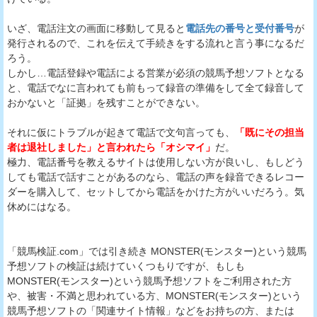
いざ、電話注文の画面に移動して見ると
電話先の番号と受付番号
が
発行されるので、これを伝えて手続きをする流れと言う事になるだ
ろう。
しかし…電話登録や電話による営業が必須の競馬予想ソフトとなる
と、電話でなに言われても前もって録音の準備をして全て録音して
おかないと「証拠」を残すことができない。
それに仮にトラブルが起きて電話で文句言っても、
「既にその担当
者は退社しました」と言われたら「オシマイ」
だ。
極力、電話番号を教えるサイトは使用しない方が良いし、もしどう
しても電話で話すことがあるのなら、電話の声を録音できるレコー
ダーを購入して、セットしてから電話をかけた方がいいだろう。気
休めにはなる。
「競馬検証.com」では引き続き MONSTER(モンスター)という競馬
予想ソフトの検証は続けていくつもりですが、もしも
MONSTER(モンスター)という競馬予想ソフトをご利用された方
や、被害・不満と思われている方、MONSTER(モンスター)という
競馬予想ソフトの「関連サイト情報」などをお持ちの方、または