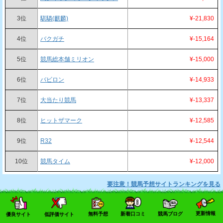
3位
騏驎(麒麟)
¥-21,830
4位
バクガチ
¥-15,164
5位
競馬総本舗ミリオン
¥-15,000
6位
バビロン
¥-14,933
7位
大当たり競馬
¥-13,337
8位
ヒットザマーク
¥-12,585
9位
R32
¥-12,544
10位
競馬タイム
¥-12,000
要注意！競馬予想サイトランキングを見る
競馬ブログ
更新情報
無料予想
新着口コミ
競馬ブログ
優良サイト
低評価サイト