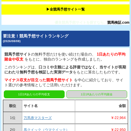
▶︎全競馬予想サイト一覧
優良競馬予想サイトを探すなら、
競馬検証.com
要注意！競馬予想サイトランキング
(2026/08/08)
競馬予想サイト
の無料予想だけを使い続けた場合の、
1日あたりの平均
賭金や収支
をもとに、独自のランキングを作成しました。
このランキングは、
口コミや主観による評価ではなく、当サイトが長期
にわたり無料予想を検証した実測データ
をもとに算出したものです。
マイナス収支が目立った競馬予想サイト
を中心に紹介しており、サイ
ト選びの参考情報としてご活用いただけます。
1日1Rあたりの平均収支
1日1Rあたりの平均賭金
順位
サイト名
金額
1位
万馬券マスターズ
¥-22,964
2位
馬クイック（ウマクイック）
¥-22,950