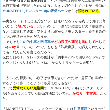
「
的中率73％と回収率145％
」という優秀な数値を人工知能を使い
単勝万馬券で実現したかのように大きく紹介されているが、最新の
MONSTER10(モンスター10)の販促ページ
からは
消されている
。
事実なら、それほど優秀なソフトは無いだろうから残しておけば良
いのに「
消している
」というのは、一瞬だけ雑誌などの「紙媒体」
などに出稿して通常ソフトよりも高額な「モンスター」を売る為の
ウソの実績だったのだろうか。
…そもそも
この的中率と回収率
が
どの程度の期間を元にして出して
いるのか
書いていないので、もしも「詐欺容疑」で訴えられたとし
ても、なんとでも言えるだろう。
仮に１日の１、２レースの集計が「的中率73％と回収率145％」で
もウソじゃないわけだからね。 かなりトリッキーな表現だ。
こういった根拠のない数字は信用できないのだが、意図的に勘違い
するように作ってるようにも見えなくもない。
そして
異常なくらい短期間
で、MONSTERリアル(モンスターリア
ル)を売ろうとしていた販売方法についても、
かなり「非常識」
だっ
た。
「MONSTERリアル(モンスターリアル)」には
注意事項
というのが