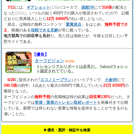
得の見解
が載っている。
7/11
には、
ギアショット
(120pt)
コースで、
函館7R
にて
316倍
の配当と
なった
(24点)
。いつもの如く400円での購入が推奨されていたので、記載
どおりに馬券購入したら
12万 6400円
の払い戻しとなった。
「原点」は独自の無料コンテンツ「
重賞原点
」をはじめ、
無料予想でさ
え
、根拠のある
信頼できる見解
が常に載っている。
地方競馬での回収率も良好
だ。見た目は地味だが、今後も注目したい予
想サイトである。
【優良】
ターフビジョン
(1125)
トレセンリアルリポートは必見だ。 Yahoo!ウォレッ
ト認定されてている。
6/28
に提供された｢
エコノミープラン
｣というプランで、
小倉8R
にて
340.5倍
の的中。1点あたり最大の500円で購入していたら
23万 8350円
の
獲得となった。
ターフビジョンの
無料予想
の長期検証時の結果は
回収率130%
だった。タ
ーフビジョンでは
美浦・栗東のトレセン取材レポート
を画像付きで公開
している。新聞では得られない貴重な情報を提供することができるのも
凄いことだ｡
▶︎優良・悪評・検証中を検索