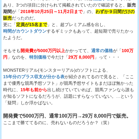
あり、3つの項目に分けられて掲載されていたので確認すると、
販売
期間
が「
2018年10月25日～11月2日まで
」の、
わずか９日間だけの
販売
だったのだ。
更に「
定員が15名まで
」と、超プレミアム感を出し、
時間がカウントダウン
するギミックもあって、超短期で売りたかっ
たようだ。
そもそも
開発費が5000万円以上
かかってて、
通常の価格
が「
100万
円
」なのを、
特別価格
で今だけ「
29万 8,000円
」って・・・
MONSTERリアル(モンスターリアル)のソフトによる、
15年分のプラス収支が分かる表
が紹介されてるので見ると、「ここ
まで優秀な競馬予想ソフト」が競馬予想サイトもまだほぼ無かった
時代に、
15年も前から
出し続けていていれば、競馬ファンなら誰も
が知るソフトになるだろうが、話題にすらなっていない。…という
「疑問」しか浮かばない。
開発費で5000万円、通常100万円→29万 8,000円で販売。
ここまで勝ててるのに、売れないものだろうか？（笑）