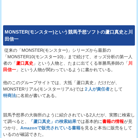
MONSTER(モンスター)
という
競馬予想ソフト
の蘆口真史と川
田信一
従来の「MONSTER(モンスター)」シリーズから最新の
「MONSTER10(モンスター10)」まで続けて、オッズ分析の第一人
者の「
蘆口真史
」という人物と、たまに出てくる単勝馬券師の「
川
田信一
」という人物が関わっているように書かれている。
他のこのグループサイトでは、大抵「蘆口真史」だけだが、
MONSTERリアル(モンスターリアル)では
２人が責任者
として
特商法
に名前が書いてある。
競馬予想界の大御所のように紹介されている2人だが、実際に検索し
て調べると、
「蘆口真史」の検索結果
では基本的に
書籍の情報
が見
つかり、
Amazonで販売されている書籍
を見ると本当に販売をして
いるのが確認できた。