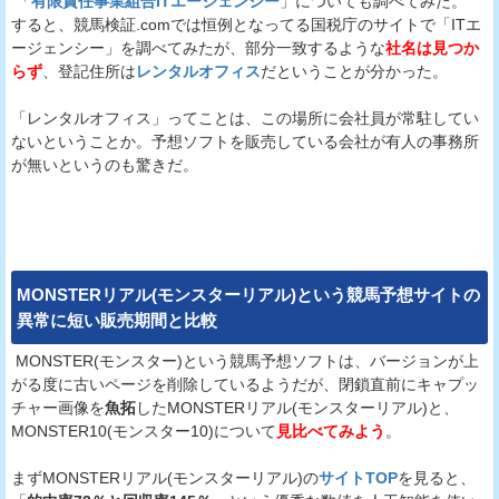
「
有限責任事業組合ITエージェンシー
」についても調べてみた。
すると、競馬検証.comでは恒例となってる国税庁のサイトで「ITエ
ージェンシー」を調べてみたが、部分一致するような
社名は見つか
らず
、登記住所は
レンタルオフィス
だということが分かった。
「レンタルオフィス」ってことは、この場所に会社員が常駐してい
ないということか。予想ソフトを販売している会社が有人の事務所
が無いというのも驚きだ。
MONSTERリアル(モンスターリアル)
という
競馬予想サイト
の
異常に短い販売期間と比較
MONSTER(モンスター)という競馬予想ソフトは、バージョンが上
がる度に古いページを削除しているようだが、閉鎖直前にキャプッ
チャー画像を
魚拓
したMONSTERリアル(モンスターリアル)と、
MONSTER10(モンスター10)について
見比べてみよう
。
まずMONSTERリアル(モンスターリアル)の
サイトTOP
を見ると、