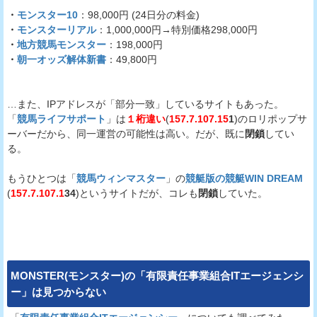
・
モンスター10
：98,000円 (24日分の料金)
・
モンスターリアル
：1,000,000円→特別価格298,000円
・
地方競馬モンスター
：198,000円
・
朝一オッズ解体新書
：49,800円
…また、IPアドレスが「部分一致」しているサイトもあった。
「
競馬ライフサポート
」は
１桁違い
(
157.7.107.15
1
)のロリポップサ
ーバーだから、同一運営の可能性は高い。だが、既に
閉鎖
してい
る。
もうひとつは「
競馬ウィンマスター
」の
競艇版の競艇WIN DREAM
(
157.7.107.1
34
)というサイトだが、コレも
閉鎖
していた。
MONSTER(モンスター)
の「有限責任事業組合ITエージェンシ
ー」は見つからない