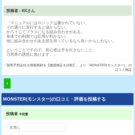
投稿者 : KKさん
「マニュアルにはロジックは書かれていない。
その通りに実行すると儲からない。
かろうじてプラスになる組み合わせがある。
単体での利用では応用が利かない。
他に組み合わせのある技を持っているなら良いかもしれない。
ということですので、初心者は手を出さないこと。
万馬券の誘惑に負けます。」
「競馬予想会社＆情報商材を【徹底検証＆比較】」より「MONSTER(モンスター)」の
口コミ検証
1
MONSTER(モンスター)の口コミ・評価を投稿する
投稿者
※任意