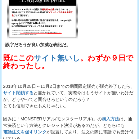
↑誤字だろうが良い加減な表記だ。
既にこの
サイト無いし
。わずか９日で
終わったし。
2018年10月25日～11月2日までの期間限定販売が販売終了したら、
サイト閉鎖する
と書かれていて、実際今はもうサイトが無いわけだ
が、どうやってと問合せろというのだろう？
とても信用できたもんじゃない。
因みに「MONSTERリアル(モンスターリアル)」の
購入方法
は、通
常決済という方法とクレジット決済があるのだが、どちらにも
電話注文を促すリンク
が設置してあり、注文の際に電話でも受け付
けている。