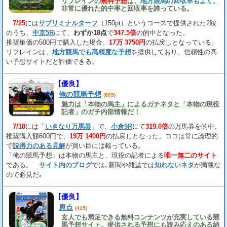
リフレインの
無料予想
は、
地方競馬の回収率もよく
、
非常に優れた的中率と回収率を誇っている。
7/25
には
サブリミナルターフ
（150pt）というコースで提供された2鞍
のうち、
中京5R
にて、
わずか18点
で
347.5倍
の的中となった。
推奨単価の500円で購入した場合、
17万 3750円
の払戻しとなっている。
リフレインは、
地方競馬でも高精度な予想
を提供しており、信頼性の高
い予想サイトだと評価できる。
【優良】
俺の競馬予想
(809)
魅力は「本物の馬主」によるガチネタと「本物の現役
記者」のガチ内部情報だ！
7/18
には「
いきなり万馬券
」で、
小倉9R
にて
319.0倍
の万馬券を的中。
推奨購入額600円で、
19万 1400円
の払戻しとなった。ココは常に論理的
で
説得力のある見解
が買い目には載っている。
「俺の競馬予想」は本物の馬主と、現役の記者による
唯一無二のサイト
である。
サイト内のブログ
では､新聞や雑誌では
知れないネタ
が満載な
ので必見だ｡
【優良】
原点
(415)
玄人でも満足できる無料コンテンツが充実している競
馬予想サイト。提供される予想にも読み応えのある納