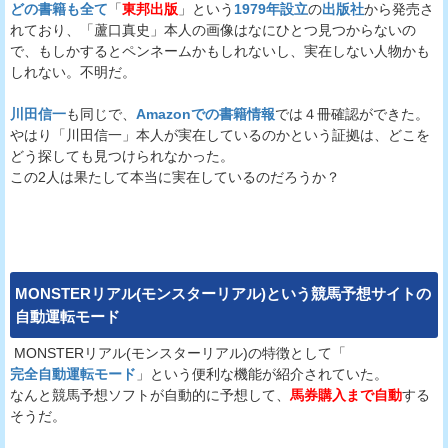
どの書籍も全て
「
東邦出版
」という
1979年設立
の
出版社
から発売さ
れており、「蘆口真史」本人の画像はなにひとつ見つからないの
で、もしかするとペンネームかもしれないし、実在しない人物かも
しれない。不明だ。
川田信一
も同じで、
Amazonでの書籍情報
では４冊確認ができた。
やはり「川田信一」本人が実在しているのかという証拠は、どこを
どう探しても見つけられなかった。
この2人は果たして本当に実在しているのだろうか？
MONSTERリアル(モンスターリアル)
という
競馬予想サイト
の
自動運転モード
MONSTERリアル(モンスターリアル)の特徴として「
完全自動運転モード
」という便利な機能が紹介されていた。
なんと競馬予想ソフトが自動的に予想して、
馬券購入まで自動
する
そうだ。