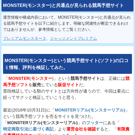
MONSTER(モンスター)と共通点が見られる競馬予想サイト
運営情報や構成内容において、MONSTER(モンスター)と共通点が見られ
る競馬予想サイトを以下に紹介します。明確な関連性が断定できるわけ
ではありませんが、参考情報としてご覧ください。
プレミアムモンスター３
、
ジャッジメントプレミアム
MONSTER(モンスター)
という
競馬予想サイト(ソフト)
の口コ
ミ情報、評判を検証してみた。
「
MONSTER
(
モンスター
)」という
競馬予想サイト
は、正確には
競
馬予想ソフト
を
販売
している
販促サイト
だ。
普段検証している類のサイトとは方向性が違うので、今回は要点に
絞ってサクッと検証していこうと思う。
最近(2018年10月31日)に「
MONSTERリアル(モンスターリアル)
」
という競馬予想ソフトを売るサイトを見つけた。
「
MONSTERリアル(モンスターリアル)
」の
フッター
にある「
特定商取引法に基づく表記
」より
運営会社を確認
すると、「
有限責