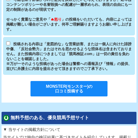
コンテンツポリシーや名誉毀損への配慮が一層求められ、表現の自由にも一
定の制限があるのが現状です。
せっかく貴重なご意見や「
🔥怒り
」の投稿をいただいても、内容によっては
掲載が難しい場合がございます。何卒ご理解賜りますようお願い申し上げま
す。
投稿される内容は「意図的な」な営業妨害、または一個人に向けた誹謗
中傷、「反社会勢力」またはそれを思わせるような団体名は含まれておりま
せん。また投稿内容につきましては「競馬検証.com」は一切の責任を負わ
ないことを確認しました。
※万が一そのような投稿があった場合は警察への通報及び「情報」の提供、
並びに弁護士に内容を提出させて頂きますのでご了承下さい。
MONSTER(モンスター)
の
口コミ投稿する
無料予想のある、優良競馬予想サイト
▼ 当サイトの掲載方針について
当サイトでは独自の検証結果に基づきサイトを紹介しています。掲載リ