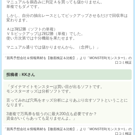
マニュアルを鵜呑みに判定Ａを買っても儲かりません。
単複でもダメです。
しかし、自分の抽出レースとしてピックアップさせるだけで回収率は
変わります。
Ａは3戦2勝（ソフトの単複）
ＶＳピックアップは2戦2勝（単複）でした。
使い方次第では十分機能を果たせます。
マニュアル通りでは儲かりませんから。（念押し）」
「競馬予想会社＆情報商材を【徹底検証＆比較】」より「MONSTER(モンスター)」の
口コミ検証
投稿者 : KKさん
「ダイナマイトモンスターは買い目が出るソフトです。
モンスターオッズは分析ソフトです。
言ってみれば穴馬をオッズ分析によりあぶり出すソフトということに
なります。
3連複で万馬券を狙うのに最大200点も必要ですか？
資金がいくらあっても足りませんよ。」
「競馬予想会社＆情報商材を【徹底検証＆比較】」より「MONSTER(モンスター)」の
口コミ検証