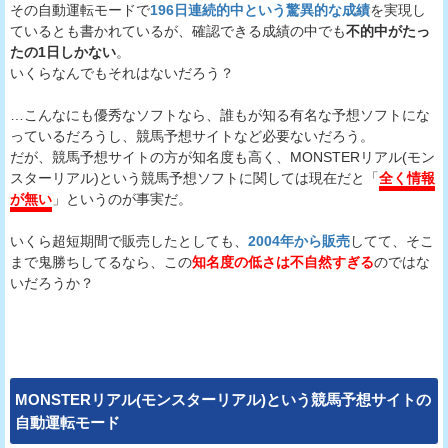
その自動運転モードで
196日連続的中という驚異的な成績
を実現し
ているとも書かれているが、確認できる成績の中でも
不的中がたっ
たの1日しかない
。
いくらなんでもそれはないだろう？
…こんなにも優秀なソフトなら、誰もが知る有名な予想ソフトにな
っているだろうし、競馬予想サイトなど必要ないだろう。
だが、競馬予想サイトの方が知名度も高く、MONSTERリアル(モン
スターリアル)という競馬予想ソフトに関しては現在だと「
全く情報
が無い
」というのが事実だ。
いくら超短期間で販売したとしても、
2004年から販売
してて、そこ
まで鬼勝ちしてるなら、この
知名度の低さは不自然すぎる
のではな
いだろうか？
MONSTERリアル(モンスターリアル)
という
競馬予想サイト
の
自動運転モード