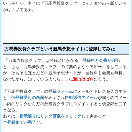
いう事だが、本当に「万馬券投資クラブ」にそこまでの人脈がいる
かはナゾである。
万馬券投資クラブ
という
競馬予想サイト
に登録してみた
「万馬券投資クラブ」は登録時にかかる「
登録料と会費が0円
」
と、さも「万馬券投資クラブ」の特典のようなアピールをしている
が、そもそもほとんどの競馬予想サイトが「登録料も会費も無料」
なのだから、知っている人なら
ココに魅力はゼロ
だろう。
「万馬券投資クラブ」の
登録フォーム
にメールアドレスを入力する
と、
仮登録受付の画面
が表示され
自動返信のメール
が届くのでメー
ル内のリンクから万馬券投資クラブにログインすると仮登録が完了
となる。
あとは、
指示通りにリンク画像をクリック
して進めると
本登録までが完了
だ。