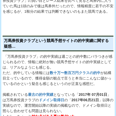
券投資クラブ」の買い目とレース結果を比べて見ると馬券内に入っ
ていた馬は1頭のみで後は馬券外だったので、情報精度に若干の不安
を感じるが、1鞍分の結果では判断できないのもまた競馬である。
万馬券投資クラブという競馬予想サイトの的中実績に関する
疑惑…
「万馬券投資クラブ」の的中実績は週ごとの的中数にバラつきが感
じられるので、情報に絶対が無い競馬予想サイトの的中実績として
は、リアルなようにも感じる。
ただ、的中している情報には
数十万〜数百万円クラスの的中
が結構
目立っているので、獲得金額の観点で言うと本当にこんなに儲かっ
ているのかという疑念も感じるというのが正直な感想だ。
掲載されている
最古の的中実績
となっている「
2017年 07月01日
」
は万馬券投資クラブの
ドメイン取得日
の「
2017年06月21日
」以降の
実績なので、運営開始以降の実績の掲載なので、ドメイン取得日と
照らし合わせても問題は見られない。