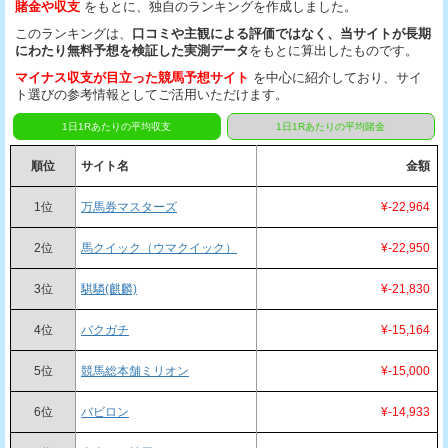
賭金や収支
をもとに、独自のランキングを作成しました。
このランキングは、
口コミや主観による評価ではなく、当サイトが長期
にわたり無料予想を検証した実測データ
をもとに算出したものです。
マイナス収支が目立った競馬予想サイト
を中心に紹介しており、サイ
ト選びの参考情報としてご活用いただけます。
1日1Rあたりの平均収支
1日1Rあたりの平均賭金
順位
サイト名
金額
1位
万馬券マスターズ
¥-22,964
2位
馬クイック（ウマクイック）
¥-22,950
3位
騏驎(麒麟)
¥-21,830
4位
バクガチ
¥-15,164
5位
競馬総本舗ミリオン
¥-15,000
6位
バビロン
¥-14,933