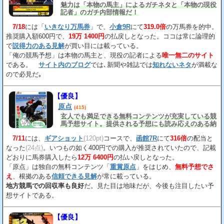
魅力は「本物の馬主」によるガチネタと「本物の現役
記者」のガチ内部情報だ！
7/18
には「
いきなり万馬券
」で、
小倉9R
にて
319.0倍
の万馬券を的中。
推奨購入額600円で、
19万 1400円
の払戻しとなった。ココは常に論理的
で
説得力のある見解
が買い目には載っている。
「俺の競馬予想」は本物の馬主と、現役の記者による
唯一無二のサイト
である。
サイト内のブログ
では､新聞や雑誌では
知れないネタ
が満載な
ので必見だ｡
【優良】
原点
(415)
玄人でも満足できる無料コンテンツが充実している競
馬予想サイト。提供される予想にも読み応えのある納
得の見解
が載っている。
7/11
には、
ギアショット
(120pt)
コースで、
函館7R
にて
316倍
の配当と
なった
(24点)
。いつもの如く400円での購入が推奨されていたので、記載
どおりに馬券購入したら
12万 6400円
の払い戻しとなった。
「原点」は独自の無料コンテンツ「
重賞原点
」をはじめ、
無料予想でさ
え
、根拠のある
信頼できる見解
が常に載っている。
地方競馬での回収率も良好
だ。見た目は地味だが、今後も注目したい予
想サイトである。
【優良】