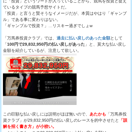
に「投資」というワードが入っていることから、競馬を投資と捉え
ているタイプの競馬予想サイトだ。
「投資」と言うと賢そうなイメージだが、本質はやはり「ギャンブ
ル」である事に変わりはない。
「ギャンブルで投資？」…リスキー過ぎでしょw
「万馬券投資クラブ」では、
過去に払い戻しのあった金額
として
「
100円で29,832,950円の払い戻しがあった
」と、莫大な払い戻し
金額を紹介しているが、注意して欲しい。
この巨額な払い戻しには説明がほぼ無いので、
あたかも
「万馬券投
資クラブ」が29,832,950円の払い戻しのレースを的中させたと
「誤
解を招く書き方」が小狡い。