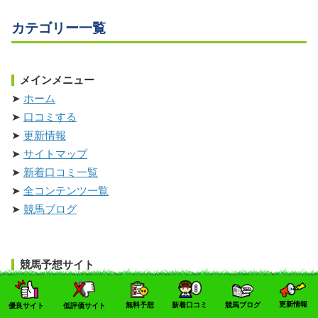
カテゴリー一覧
メインメニュー
ホーム
口コミする
更新情報
サイトマップ
新着口コミ一覧
全コンテンツ一覧
競馬ブログ
競馬予想サイト
優良競馬予想サイト
悪評競馬予想サイト
更新情報
無料予想
新着口コミ
競馬ブログ
優良サイト
低評価サイト