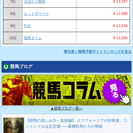
7位
大当たり競馬
¥-13,337
8位
ヒットザマーク
¥-12,585
9位
R32
¥-12,544
10位
競馬タイム
¥-12,000
要注意！競馬予想サイトランキングを見る
競馬ブログ
▲競馬ブログ一覧へ
【競馬の楽しみ方～血統編】 エフフォーリアが好発進、コ
ントレイルは正念場――新種牡馬たちの明暗