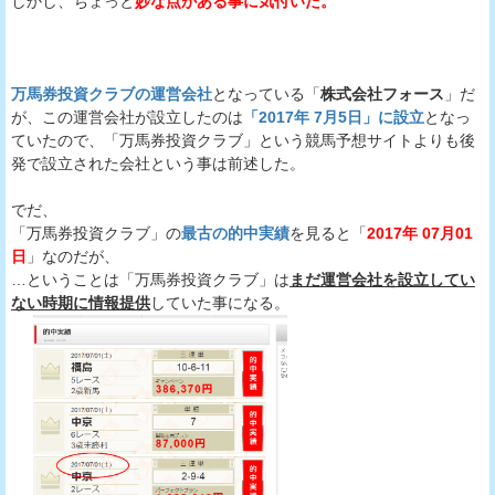
しかし、ちょっと
妙な点がある事に気付いた。
万馬券投資クラブの運営会社
となっている「
株式会社フォース
」だ
が、この運営会社が設立したのは
「2017年 7月5日」に設立
となっ
ていたので、「万馬券投資クラブ」という競馬予想サイトよりも後
発で設立された会社という事は前述した。
でだ、
「万馬券投資クラブ」の
最古の的中実績
を見ると「
2017年 07月01
日
」なのだが、
…ということは「万馬券投資クラブ」は
まだ運営会社を設立してい
ない時期に情報提供
していた事になる。