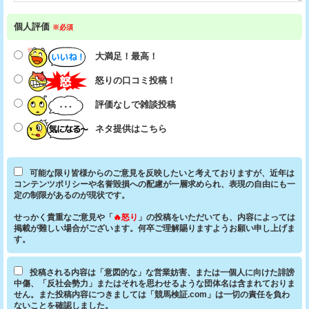
個人評価
※必須
大満足！最高！
怒りの口コミ投稿！
評価なしで雑談投稿
ネタ提供はこちら
可能な限り皆様からのご意見を反映したいと考えておりますが、近年は
コンテンツポリシーや名誉毀損への配慮が一層求められ、表現の自由にも一
定の制限があるのが現状です。
せっかく貴重なご意見や「
🔥怒り
」の投稿をいただいても、内容によっては
掲載が難しい場合がございます。何卒ご理解賜りますようお願い申し上げま
す。
投稿される内容は「意図的な」な営業妨害、または一個人に向けた誹謗
中傷、「反社会勢力」またはそれを思わせるような団体名は含まれておりま
せん。また投稿内容につきましては「競馬検証.com」は一切の責任を負わ
ないことを確認しました。