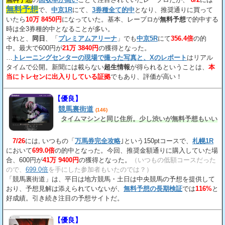
無料予想
で、
中京1R
にて、
3券種全て的中
となり、推奨通りに買って
いたら
10万 8450円
になっていた。基本、レープロが
無料予想
で的中する
時は全3券種的中となることが多い。
それと、
同日
、「
プレミアムアリーナ
」でも
中京5R
にて
356.4倍
の的
中。最大で600円が
21万 3840円
の獲得となった。
…
トレーニングセンターの現場で撮った写真と、Xのレポート
はリアル
タイムで公開。新聞には載らない
超生情報
が得られるということは、
本
当にトレセンに出入りしている証拠
でもあり、評価が高い！
【優良】
競馬裏街道
(146)
タイムマシンと同じ住所。少し渋いが無料予想もいい
7/26
には, いつもの「
万馬券完全攻略
｣という150ptコースで、
札幌1R
において
699.0倍
の的中となった。今回、推奨金額通りに購入していた場
合、600円が
41万 9400円
の獲得となった。
（いつもの低額コースだった
ので、
699.0倍
を手にした参加者もいたのでは？）
「競馬裏街道」は、平日は地方競馬・土日は中央競馬の予想を提供して
おり、予想見解は添えられていないが、
無料予想の長期検証
では
116%
と
好成績。引き続き注目の予想サイトだ。
【優良】