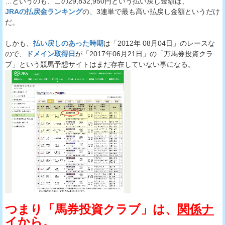
…というのも、この29,832,950円という払い戻し金額は、
JRAの払戻金ランキング
の、3連単で最も高い払戻し金額というだけ
だ。
しかも、
払い戻しのあった時期
は「2012年 08月04日」のレースな
ので、
ドメイン取得日
が「2017年06月21日」の「万馬券投資クラ
ブ」という競馬予想サイトはまだ存在していない事になる。
つまり「馬券投資クラブ」は、
関係ナ
イ
から。