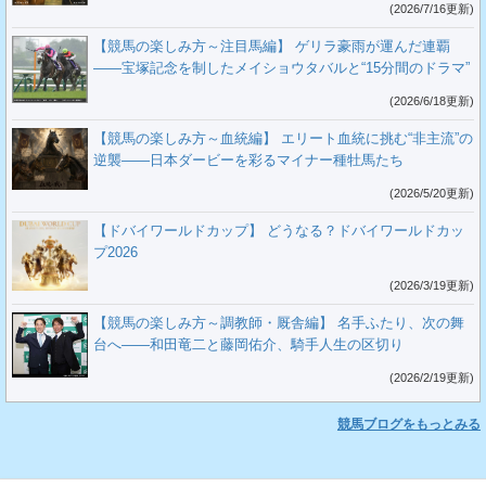
(2026/7/16更新)
【競馬の楽しみ方～注目馬編】 ゲリラ豪雨が運んだ連覇
――宝塚記念を制したメイショウタバルと“15分間のドラマ”
(2026/6/18更新)
【競馬の楽しみ方～血統編】 エリート血統に挑む“非主流”の
逆襲――日本ダービーを彩るマイナー種牡馬たち
(2026/5/20更新)
【ドバイワールドカップ】 どうなる？ドバイワールドカッ
プ2026
(2026/3/19更新)
【競馬の楽しみ方～調教師・厩舎編】 名手ふたり、次の舞
台へ――和田竜二と藤岡佑介、騎手人生の区切り
(2026/2/19更新)
競馬ブログをもっとみる