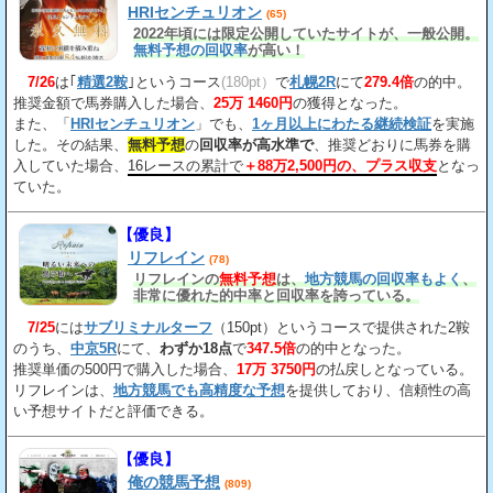
HRIセンチュリオン
(65)
2022年頃には限定公開していたサイトが、一般公開。
無料予想の回収率
が高い！
7/26
は｢
精選2鞍
｣というコース
(180pt）
で
札幌2R
にて
279.4倍
の的中。
推奨金額で馬券購入した場合、
25万 1460円
の獲得となった。
また、「
HRIセンチュリオン
」でも、
1ヶ月以上にわたる継続検証
を実施
した。その結果、
無料予想
の
回収率が高水準で
、推奨どおりに馬券を購
入していた場合、
16レースの累計で
＋88万2,500円の、プラス収支
となっ
ていた。
【優良】
リフレイン
(78)
リフレインの
無料予想
は、
地方競馬の回収率もよく
、
非常に優れた的中率と回収率を誇っている。
7/25
には
サブリミナルターフ
（150pt）というコースで提供された2鞍
のうち、
中京5R
にて、
わずか18点
で
347.5倍
の的中となった。
推奨単価の500円で購入した場合、
17万 3750円
の払戻しとなっている。
リフレインは、
地方競馬でも高精度な予想
を提供しており、信頼性の高
い予想サイトだと評価できる。
【優良】
俺の競馬予想
(809)