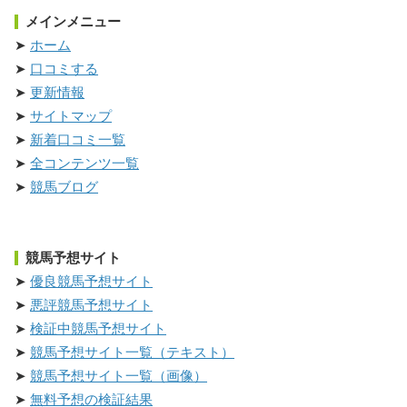
メインメニュー
ホーム
口コミする
更新情報
サイトマップ
新着口コミ一覧
全コンテンツ一覧
競馬ブログ
競馬予想サイト
優良競馬予想サイト
悪評競馬予想サイト
検証中競馬予想サイト
競馬予想サイト一覧（テキスト）
競馬予想サイト一覧（画像）
無料予想の検証結果