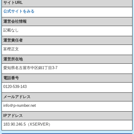
サイトURL
公式サイトをみる
運営会社情報
記載なし
運営責任者
富樫正文
運営所在地
愛知県名古屋市中区錦1丁目3-7
電話番号
0120-539-143
メールアドレス
info＠p-number.net
IPアドレス
183.90.246.5（XSERVER）