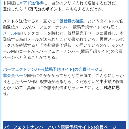
ト同様に
メアド送信枠
に、自分のフリメ入れて送信するだけだ。
登録したら「
1万円分のポイント
」をもらえるんだとか。
メアドを送信すると、直ぐに「
仮登録の確認
」というタイトルで自
動返信メールがパーフェクトナンバー(競馬予想サイト)から届く。
メール内
のリンクコードを踏むと、仮登録完了ページに遷移し、本
登録する為のメールが送られたことが書かれている。再度メールボ
ックスを確認すると「本登録完了通知」が届いているので、そのメ
ール内のコードからパーフェクトナンバー(競馬予想サイト)の会員
ページへと入ることができる。
パーフェクトナンバー(競馬予想サイト)の会員ページ
は、
非会員ページ
同様に金がかかってそうな雰囲気で、こんなにしっか
りとしたページ作れる技術があるなら、くだらない的中実績の捏造
とか止めて、真面目に予想を配信すりゃいーのに。と、
残念に思
う。
パーフェクトナンバー
という
競馬予想サイト
の会員ページ