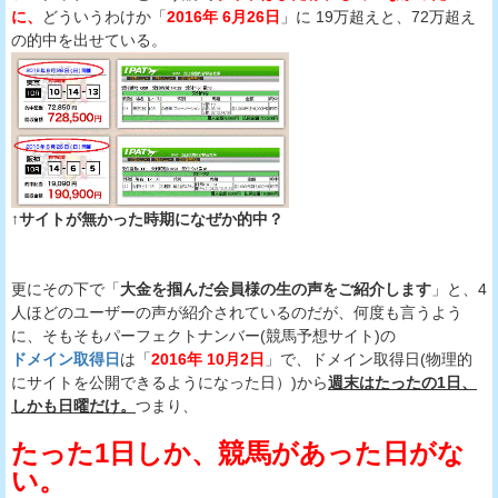
に、
どういうわけか「
2016年 6月26日
」に 19万超えと、72万超え
の的中を出せている。
↑サイトが無かった時期になぜか的中？
更にその下で「
大金を掴んだ会員様の生の声をご紹介します
」と、4
人ほどのユーザーの声が紹介されているのだが、何度も言うよう
に、そもそもパーフェクトナンバー(競馬予想サイト)の
ドメイン取得日
は「
2016年 10月2日
」で、ドメイン取得日(物理的
にサイトを公開できるようになった日）)から
週末はたったの1日、
しかも日曜だけ。
つまり、
たった1日しか、競馬があった日がな
い。