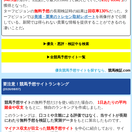
獲得となった。
ターフビジョンの
無料予想
の長期検証時の結果は
回収率130%
だった。タ
ーフビジョンでは
美浦・栗東のトレセン取材レポート
を画像付きで公開
している。新聞では得られない貴重な情報を提供することができるのも
凄いことだ｡
▶︎優良・悪評・検証中を検索
▶︎全競馬予想サイト一覧
優良競馬予想サイトを探すなら、
競馬検証.com
要注意！競馬予想サイトランキング
(2026/08/07)
競馬予想サイト
の無料予想だけを使い続けた場合の、
1日あたりの平均
賭金や収支
をもとに、独自のランキングを作成しました。
このランキングは、
口コミや主観による評価ではなく、当サイトが長期
にわたり無料予想を検証した実測データ
をもとに算出したものです。
マイナス収支が目立った競馬予想サイト
を中心に紹介しており、サイ