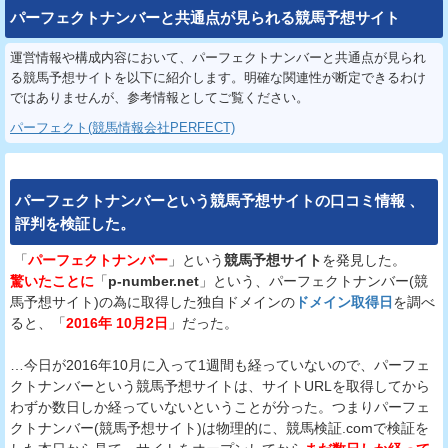
パーフェクトナンバーと共通点が見られる競馬予想サイト
運営情報や構成内容において、パーフェクトナンバーと共通点が見られ
る競馬予想サイトを以下に紹介します。明確な関連性が断定できるわけ
ではありませんが、参考情報としてご覧ください。
パーフェクト(競馬情報会社PERFECT)
パーフェクトナンバー
という
競馬予想サイト
の
口コミ
情報
、
評判
を
検証
した。
「
パーフェクトナンバー
」という
競馬予想サイト
を発見した。
驚いたことに
「
p-number.net
」という、パーフェクトナンバー(競
馬予想サイト)の為に取得した独自ドメインの
ドメイン取得日
を調べ
ると、「
2016年 10月2日
」だった。
…今日が2016年10月に入って1週間も経っていないので、パーフェ
クトナンバーという競馬予想サイトは、サイトURLを取得してから
わずか数日しか経っていないということが分った。つまりパーフェ
クトナンバー(競馬予想サイト)は物理的に、競馬検証.comで検証を