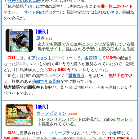
で
説得力のある見解
が買い目には載っている。
「俺の競馬予想」は本物の馬主と、現役の記者による
唯一無二のサイト
である。
サイト内のブログ
では､新聞や雑誌では
知れないネタ
が満載な
ので必見だ｡
【優良】
原点
(415)
玄人でも満足できる無料コンテンツが充実している競
馬予想サイト。提供される予想にも読み応えのある納
得の見解
が載っている。
7/11
には、
ギアショット
(120pt)
コースで、
函館7R
にて
316倍
の配当と
なった
(24点)
。いつもの如く400円での購入が推奨されていたので、記載
どおりに馬券購入したら
12万 6400円
の払い戻しとなった。
「原点」は独自の無料コンテンツ「
重賞原点
」をはじめ、
無料予想でさ
え
、根拠のある
信頼できる見解
が常に載っている。
地方競馬での回収率も良好
だ。見た目は地味だが、今後も注目したい予
想サイトである。
【優良】
ターフビジョン
(1125)
トレセンリアルリポートは必見だ。 Yahoo!ウォレッ
ト認定されてている。
6/28
に提供された｢
エコノミープラン
｣というプランで、
小倉8R
にて
340.5倍
の的中。1点あたり最大の500円で購入していたら
23万 8350円
の