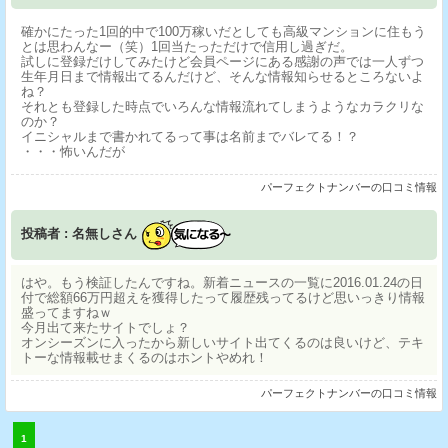
確かにたった1回的中で100万稼いだとしても高級マンションに住もう
とは思わんなー（笑）1回当たっただけで信用し過ぎだ。
試しに登録だけしてみたけど会員ページにある感謝の声では一人ずつ
生年月日まで情報出てるんだけど、そんな情報知らせるところないよ
ね？
それとも登録した時点でいろんな情報流れてしまうようなカラクリな
のか？
イニシャルまで書かれてるって事は名前までバレてる！？
・・・怖いんだが
パーフェクトナンバーの口コミ情報
投稿者 : 名無しさん
はや。もう検証したんですね。新着ニュースの一覧に2016.01.24の日
付で総額66万円超えを獲得したって履歴残ってるけど思いっきり情報
盛ってますねｗ
今月出て来たサイトでしょ？
オンシーズンに入ったから新しいサイト出てくるのは良いけど、テキ
トーな情報載せまくるのはホントやめれ！
パーフェクトナンバーの口コミ情報
1