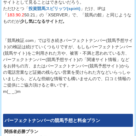
サイトとして見ることはできないだろう。
ただひとつ「
投資競馬スピリッツ(spirit)
」だけ、IPは
「
183.90.2
50.21」の「XSERVER」で、「競馬の館」と同じような
ものだが
少し気になるサイトだ。
「競馬検証.com」では引き続きパーフェクトナンバー(競馬予想サイ
ト)の検証は続けていくつもりですが、もしもパーフェクトナンバー
(競馬サイト)をご利用された方や、被害・不満と思われている方、
パーフェクトナンバー(競馬予想サイト)の「関連サイト情報」など
をお持ちの方、またはパーフェクトナンバー(競馬予想サイト)から
の電話営業など証拠の残らない営業を受けられた方などいらっしゃ
いましたら、どんな些細な情報でも構いませんので、口コミ情報の
ご提供にご協力頂けると幸いです。
m(_ _;)m
パーフェクトナンバー
の競馬予想と料金プラン
関係者必勝プラン