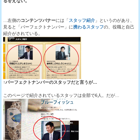
るをえない。
…左側の
コンテンツバナー
には「
スタッフ紹介
」というのがあり、
見ると「パーフェクトナンバー」に
携わるスタッフ
の、役職と自己
紹介がされている。
↑パーフェクトナンバーのスタッフだと言うが…
このページで紹介されているスタッフは全部で6人。だが…