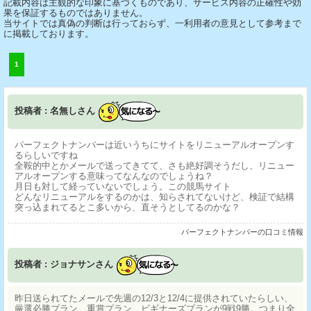
記載内容は主観的な印象に基づくものであり、サービス内容の正確性や効
果を保証するものではありません。
当サイトでは真偽の判断は行っておらず、一利用者の意見として参考まで
に掲載しております。
1
投稿者 : 名無しさん
パーフェクトナンバーは近いうちにサイトをリニューアルオープンす
るらしいですね
全鞍的中とかメールで送ってきてて、さも絶好調そうだし、リニュー
アルオープンする意味ってなんなのでしょうね？
月日も対して経っていないでしょう。この競馬サイト
どんなリニューアルをするのかは、知らされてないけど、検証で結構
突っ込まれてるとこ多いから、直そうとしてるのかな？
パーフェクトナンバーの口コミ情報
投稿者 : ジョナサンさん
昨日送られてたメールで先週の12/3と12/4に提供されていたらしい、
厳選必勝プラン、重賞プラン、ビギナーズプランが9戦9勝。つまり全