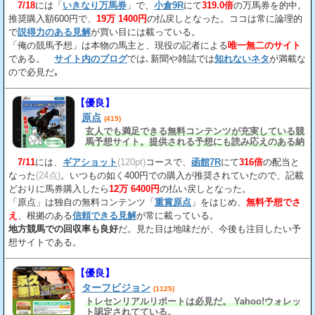
7/18
には「
いきなり万馬券
」で、
小倉9R
にて
319.0倍
の万馬券を的中。
推奨購入額600円で、
19万 1400円
の払戻しとなった。ココは常に論理的
で
説得力のある見解
が買い目には載っている。
「俺の競馬予想」は本物の馬主と、現役の記者による
唯一無二のサイト
である。
サイト内のブログ
では､新聞や雑誌では
知れないネタ
が満載な
ので必見だ｡
【優良】
原点
(415)
玄人でも満足できる無料コンテンツが充実している競
馬予想サイト。提供される予想にも読み応えのある納
得の見解
が載っている。
7/11
には、
ギアショット
(120pt)
コースで、
函館7R
にて
316倍
の配当と
なった
(24点)
。いつもの如く400円での購入が推奨されていたので、記載
どおりに馬券購入したら
12万 6400円
の払い戻しとなった。
「原点」は独自の無料コンテンツ「
重賞原点
」をはじめ、
無料予想でさ
え
、根拠のある
信頼できる見解
が常に載っている。
地方競馬での回収率も良好
だ。見た目は地味だが、今後も注目したい予
想サイトである。
【優良】
ターフビジョン
(1125)
トレセンリアルリポートは必見だ。 Yahoo!ウォレッ
ト認定されてている。