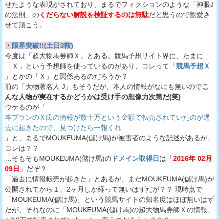
せたような表現がされており、まるでフィクションのような「神眼J
の法則」の
くだらない解説を検証するのは無駄
だと思うので割愛さ
せて頂こう。
・
限界突破!!(土日3鞍)
今度は「超大物馬券師Ｘ」とある。競馬予想サイト界に、たまに
「Ｘ」という予想師を使っているのがあり、コレって「
競馬予想Ｘ
」とかの「Ｘ」と関係あるのだろうか？
前の「大物著名人 J」もそうだが、本人の情報がなにも無いので
こ
んな人物が実在するかどうかは受け手の想像力次第だ(笑)
ウケるのが「
本プランのＸ氏の情報が数十万という金額で転売されていたのが過
去に起きたので、見つけたら一報くれ
」と、まるでMOUKEUMA(儲け馬)が被害者のような記述があるが、
コレは？？
…そもそもMOUKEUMA(儲け馬)の
ドメイン取得日
は「
2016年 02月
09日
」だぞ？
「過去に情報転売が起きた」とあるが、まだMOUKEUMA(儲け馬)が
公開されてから１、2ヶ月しか経って無いはずだが？？ 現時点で
「MOUKEUMA(儲け馬)」という競馬サイトの知名度はほぼ無いはず
だが、それなのに「MOUKEUMA(儲け馬)の超大物馬券師Ｘの情報」