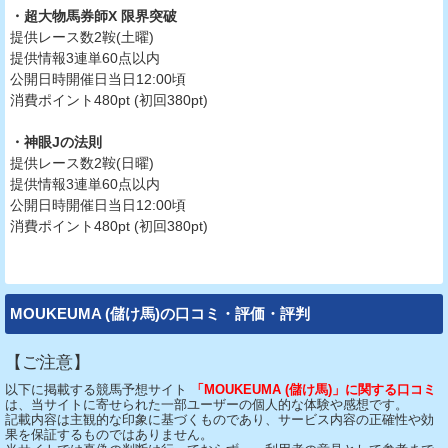
・超大物馬券師X 限界突破
提供レース数2鞍(土曜)
提供情報3連単60点以内
公開日時開催日当日12:00頃
消費ポイント480pt (初回380pt)
・神眼Jの法則
提供レース数2鞍(日曜)
提供情報3連単60点以内
公開日時開催日当日12:00頃
消費ポイント480pt (初回380pt)
MOUKEUMA (儲け馬)の口コミ・評価・評判
【ご注意】
以下に掲載する競馬予想サイト
「MOUKEUMA (儲け馬)」に関する口コミ
は、当サイトに寄せられた一部ユーザーの個人的な体験や感想です。
記載内容は主観的な印象に基づくものであり、サービス内容の正確性や効
果を保証するものではありません。