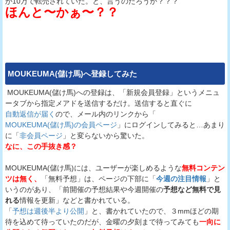
が10万で転売されていた。と、言うのだろうか？？？
ほんと〜かぁ〜？？
MOUKEUMA(儲け馬)
へ登録してみた
MOUKEUMA(儲け馬)への登録は、「新規会員登録」というメニュ
ータブから指定メアドを送信するだけ。送信すると直ぐに
自動返信が届く
ので、メール内のリンクから「
MOUKEUMA(儲け馬)の会員ページ
」にログインしてみると…あまり
に「
非会員ページ
」と変らないから驚いた。
なに、この手抜き感？
MOUKEUMA(儲け馬)には、ユーザーが楽しめるような
無料コンテン
ツは無く、
「無料予想」は、ページの下部に「
今週の注目情報
」と
いうのがあり、「前開催の予想結果や今週開催の
予想など無料で見
れる
情報を更新」などと書かれている。
「
予想は週後半より公開
」と、書かれていたので、３mmほどの期
待を込めて待っていたのだが、金曜の夕刻まで待ってみても
一向に