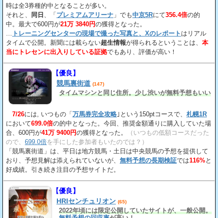
時は全3券種的中となることが多い。
それと、
同日
、「
プレミアムアリーナ
」でも
中京5R
にて
356.4倍
の的
中。最大で600円が
21万 3840円
の獲得となった。
…
トレーニングセンターの現場で撮った写真と、Xのレポート
はリアル
タイムで公開。新聞には載らない
超生情報
が得られるということは、
本
当にトレセンに出入りしている証拠
でもあり、評価が高い！
【優良】
競馬裏街道
(147)
タイムマシンと同じ住所。少し渋いが無料予想もいい
7/26
には, いつもの「
万馬券完全攻略
｣という150ptコースで、
札幌1R
において
699.0倍
の的中となった。今回、推奨金額通りに購入していた場
合、600円が
41万 9400円
の獲得となった。
（いつもの低額コースだった
ので、
699.0倍
を手にした参加者もいたのでは？）
「競馬裏街道」は、平日は地方競馬・土日は中央競馬の予想を提供して
おり、予想見解は添えられていないが、
無料予想の長期検証
では
116%
と
好成績。引き続き注目の予想サイトだ。
【優良】
HRIセンチュリオン
(65)
2022年頃には限定公開していたサイトが、一般公開。
無料予想の回収率
が高い！