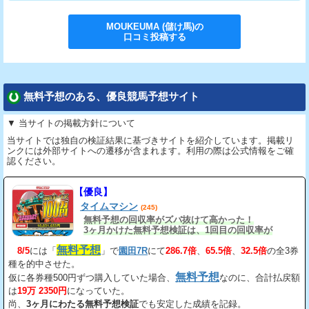
MOUKEUMA (儲け馬)
の
口コミ投稿する
無料予想のある、優良競馬予想サイト
▼ 当サイトの掲載方針について
当サイトでは独自の検証結果に基づきサイトを紹介しています。掲載リ
ンクには外部サイトへの遷移が含まれます。利用の際は公式情報をご確
認ください。
【優良】
タイムマシン
(245)
無料予想の回収率がズバ抜けて高かった！
3ヶ月かけた無料予想検証は、1回目の回収率が
163%、2回目が206%、3回目が534%だ。
無料予想
8/5
には「
」で
園田7R
にて
286.7倍
、
65.5倍
、
32.5倍
の全3券
種を的中させた。
無料予想
仮に各券種500円ずつ購入していた場合、
なのに、合計払戻額
は
19万 2350円
になっていた。
尚、
3ヶ月にわたる無料予想検証
でも安定した成績を記録。