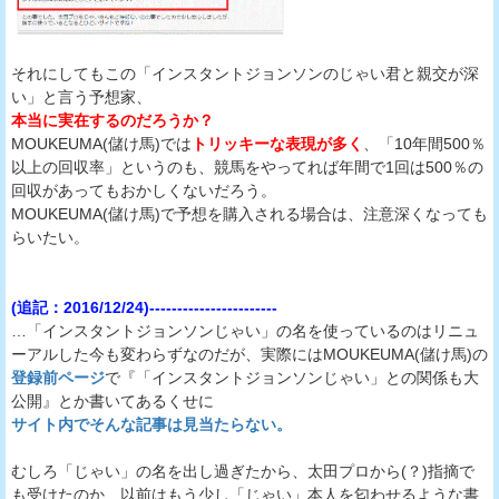
それにしてもこの「インスタントジョンソンのじゃい君と親交が深
い」と言う予想家、
本当に実在するのだろうか？
MOUKEUMA(儲け馬)では
トリッキーな表現が多く
、「10年間500％
以上の回収率」というのも、競馬をやってれば年間で1回は500％の
回収があってもおかしくないだろう。
MOUKEUMA(儲け馬)で予想を購入される場合は、注意深くなっても
らいたい。
(追記：2016/12/24)-----------------------
…「インスタントジョンソンじゃい」の名を使っているのはリニュ
ーアルした今も変わらずなのだが、実際にはMOUKEUMA(儲け馬)の
登録前ページ
で『「インスタントジョンソンじゃい」との関係も大
公開』とか書いてあるくせに
サイト内でそんな記事は見当たらない。
むしろ「じゃい」の名を出し過ぎたから、太田プロから(？)指摘で
も受けたのか、以前はもう少し「じゃい」本人を匂わせるような書