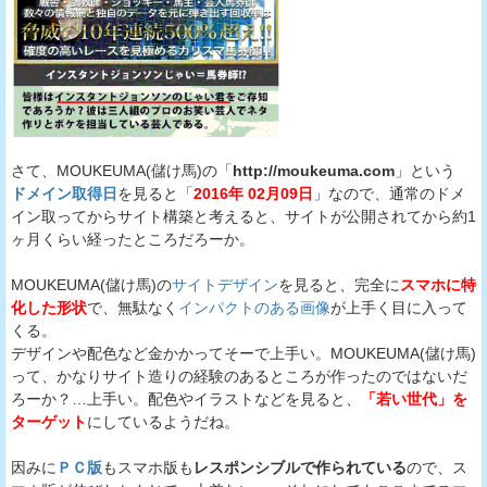
さて、MOUKEUMA(儲け馬)の「
http://moukeuma.com
」という
ドメイン取得日
を見ると「
2016年 02月09日
」なので、通常のドメ
イン取ってからサイト構築と考えると、サイトが公開されてから約1
ヶ月くらい経ったところだろーか。
MOUKEUMA(儲け馬)の
サイトデザイン
を見ると、完全に
スマホに特
化した形状
で、無駄なく
インパクトのある画像
が上手く目に入って
くる。
デザインや配色など金かかってそーで上手い。MOUKEUMA(儲け馬)
って、かなりサイト造りの経験のあるところが作ったのではないだ
ろーか？…上手い。配色やイラストなどを見ると、
「若い世代」を
ターゲット
にしているようだね。
因みに
ＰＣ版
もスマホ版も
レスポンシブルで作られている
ので、ス