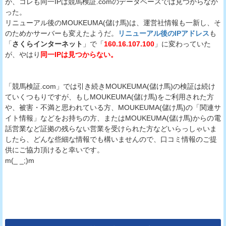
が、コレも同一IPは競馬検証.comのデータベースでは見つからなか
った。
リニューアル後のMOUKEUMA(儲け馬)は、運営社情報も一新し、そ
のためかサーバーも変えたようだ。
リニューアル後のIPアドレス
も
「
さくらインターネット
」で「
160.16.107.100
」に変わっていた
が、やはり
同一IPは見つからない。
「競馬検証.com」では引き続きMOUKEUMA(儲け馬)の検証は続け
ていくつもりですが、もしMOUKEUMA(儲け馬)をご利用された方
や、被害・不満と思われている方、MOUKEUMA(儲け馬)の「関連サ
イト情報」などをお持ちの方、またはMOUKEUMA(儲け馬)からの電
話営業など証拠の残らない営業を受けられた方などいらっしゃいま
したら、どんな些細な情報でも構いませんので、口コミ情報のご提
供にご協力頂けると幸いです。
m(_ _;)m