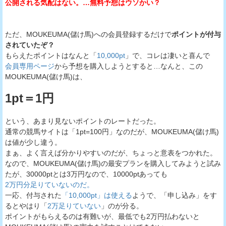
公開される気配はない。…無料予想はウソかい？
ただ、MOUKEUMA(儲け馬)への会員登録するだけで
ポイントが付与
されていたぞ？
もらえたポイントはなんと「
10,000pt
」で、コレは凄いと喜んで
会員専用ページ
から予想を購入しようとすると…なんと、この
MOUKEUMA(儲け馬)は、
1pt＝1円
という、あまり見ないポイントのレートだった。
通常の競馬サイトは「1pt=100円」なのだが、MOUKEUMA(儲け馬)
は値が少し違う。
まぁ、よく言えば分かりやすいのだが、ちょっと意表をつかれた。
なので、MOUKEUMA(儲け馬)の最安プランを購入してみようと試み
たが、30000ptとは3万円なので、10000ptあっても
2万円分足りていないのだ。
一応、付与された
「10,000pt」は使える
ようで、「申し込み」をす
るとやはり「
2万足りていない
」のが分る。
ポイントがもらえるのは有難いが、最低でも2万円払わないと