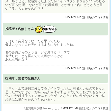
メールうぜぇ。配色変えたようだが「インスタンドジョンソンのじゃ
いが言った 勝てないと言った馬券師」とかサイト内にどうどうと書
いてる。大丈夫なのか？？
MOUKEUMA (儲け馬)の口コミ情報
投稿者 : 名無しさん
しばらく姿見なくなったと思ってたら
最近になってまた見かけるようになりましたね。
他の会員からのメッセージが見れるページで
復活したことを喜んでる人達がいるけど
あれ本当かな？
MOUKEUMA (儲け馬)の口コミ情報
投稿者 : 匿名で投稿さん
「ネット上で評判二分してるサイトでしたね。有名人いたのでおっと
思ったのですけど、お笑い芸人自体が予想作成してるわけでもなかっ
たので登録後使ってませんでしたが、どなたも成功例がないようで結
果的には良かったのだと思います。」
「悪質競馬予想checker」より「MOUKEUMA (儲け馬)」の口コミ検証