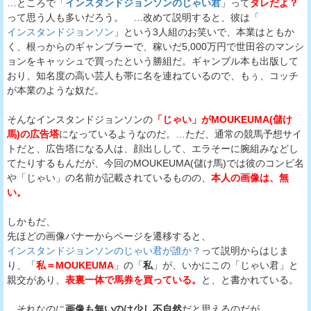
…ところで「
インスタンドジョンソンのじゃい君
」って
ダレだよ？
って思う人も多いだろう。 …改めて説明すると、彼は「
インスタンドジョンソン
」という3人組のお笑いで、本業はともか
く、根っからのギャンブラーで、稼いだ5,000万円で世田谷のマンシ
ョンをキャッシュで買ったという勝組だ。ギャンブル本も出版して
おり、知名度の高い芸人も帯に名を連ねているので、もぅ、コッチ
が本業のような奴だ。
そんなインスタンドジョンソンの
「じゃい」がMOUKEUMA(儲け
馬)の広告塔
になっているようなのだ。…ただ、通常の競馬予想サイ
トだと、広告塔になる人は、顔出しして、エラそーに腕組みなどし
てたりするもんだが、今回のMOUKEUMA(儲け馬)では彼のコンビ名
や「じゃい」の名前が記載されているものの、
本人の画像は、無
い。
しかもだ、
先ほどの画像バナーからページを遷移すると、
インスタンドジョンソンのじゃい君が誰か？
って説明からはじま
り、「
私＝MOUKEUMA
」の「
私
」が、いかにこの「じゃい君」と
親交があり、
表裏一体で馬券を買っている。
と、と書かれている。
…それなのに
画像も無いのは少し不自然
だと思えるのだが…