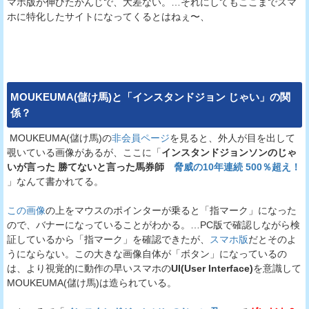
マホ版が伸びたかんじで、大差ない。…それにしてもここまでスマ
ホに特化したサイトになってくるとはねぇ〜、
MOUKEUMA(儲け馬)
と「インスタンドジョン じゃい」の関
係？
MOUKEUMA(儲け馬)の
非会員ページ
を見ると、外人が目を出して
覗いている画像があるが、ここに「
インスタンドジョンソンのじゃ
いが言った 勝てないと言った馬券師
脅威の10年連続 500％超え！
」なんて書かれてる。
この画像
の上をマウスのポインターが乗ると「指マーク」になった
ので、バナーになっていることがわかる。…PC版で確認しながら検
証しているから「指マーク」を確認できたが、
スマホ版
だとそのよ
うにならない。この大きな画像自体が「ボタン」になっているの
は、より視覚的に動作の早いスマホの
UI(User Interface)
を意識して
MOUKEUMA(儲け馬)は造られている。