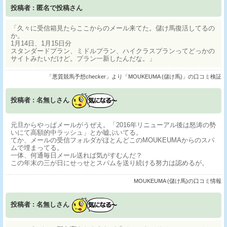
投稿者 : 匿名で投稿さん
「久々に受信箱見たらここからのメール来てた。儲け馬復活してるの
か。
1月14日、1月15日分
スタンダードプラン、ミドルプラン、ハイクラスプランってどっかの
サイトみたいだけど。プラン一新したんだな。」
「悪質競馬予想checker」より「MOUKEUMA (儲け馬)」の口コミ検証
投稿者 : 名無しさん
元旦からやっぱメールがうぜえ。「2016年リニューアル後は怒涛の勢
いにて高額的中ラッシュ」とか嘘ぶいてる。
てか、メールの受信フォルダがほとんどこのMOUKEUMAからのスパ
ムで埋まってる。
一体、何通毎日メール送れば気がすむんだ？
この年末の三が日にせっせとスパムを送り続ける努力は認めるが。
MOUKEUMA (儲け馬)の口コミ情報
投稿者 : 名無しさん