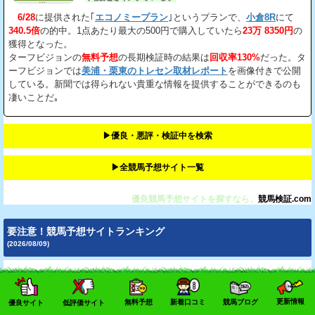
6/28
に提供された｢
エコノミープラン
｣というプランで、
小倉8R
にて
340.5倍
の的中。1点あたり最大の500円で購入していたら
23万 8350円
の
獲得となった。
ターフビジョンの
無料予想
の長期検証時の結果は
回収率130%
だった。タ
ーフビジョンでは
美浦・栗東のトレセン取材レポート
を画像付きで公開
している。新聞では得られない貴重な情報を提供することができるのも
凄いことだ｡
▶︎優良・悪評・検証中を検索
▶︎全競馬予想サイト一覧
優良競馬予想サイトを探すなら、
競馬検証.com
要注意！競馬予想サイトランキング
(2026/08/09)
競馬予想サイト
の無料予想だけを使い続けた場合の、
1日あたりの平均
賭金や収支
をもとに、独自のランキングを作成しました。
更新情報
無料予想
新着口コミ
競馬ブログ
優良サイト
低評価サイト
このランキングは、
口コミや主観による評価ではなく、当サイトが長期