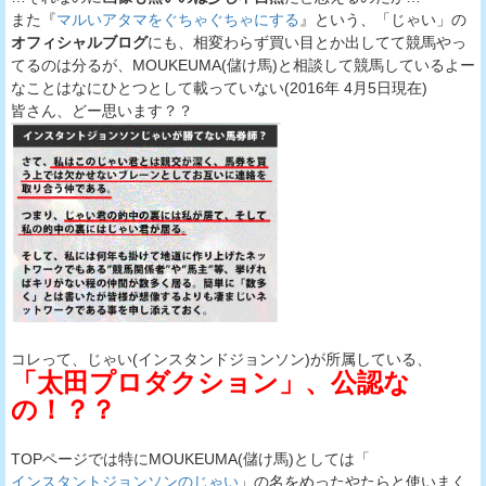
また『
マルいアタマをぐちゃぐちゃにする
』という、「じゃい」の
オフィシャルブログ
にも、相変わらず買い目とか出してて競馬やっ
てるのは分るが、MOUKEUMA(儲け馬)と相談して競馬しているよー
なことはなにひとつとして載っていない(2016年 4月5日現在)
皆さん、どー思います？？
コレって、じゃい(インスタンドジョンソン)が所属している、
「太田プロダクション」、公認な
の！？？
TOPページでは特にMOUKEUMA(儲け馬)としては「
インスタントジョンソンのじゃい
」の名をめったやたらと使いまく