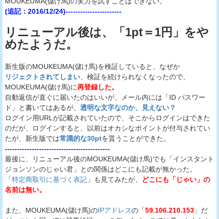
MOUKEUMA(儲け馬)の実力を試すことはできない。
(追記：2016/12/24)-----------------------
リニューアル後は、「1pt＝1円」をや
めたようだ。
新生版のMOUKEUMA(儲け馬)を検証していると、なぜか
リジェクトされてしまい
、検証を続けられなくなったので、
MOUKEUMA(儲け馬)に
再登録した。
自動返信が直ぐに届いたのはいいが、メール内には「ID パスワー
ド」と書いてはあるが、
透明な文字なのか、見えない？
ログイン用URLが記載されていたので、そこからログインはできた
のだが、ログインすると、以前はオカシなポイントが付与されてい
たが、新生版では
常識的な30pt
を貰うことができた。
-------------------------------------------
最後に、リニューアル後のMOUKEUMA(儲け馬)でも「インスタント
ジョンソンのじゃい君」との関係はどこにも記載が無かった。
「
特定商取引に基づく表記
」も見てみたが、
どこにも「じゃい」の
名前は無い。
また、MOUKEUMA(儲け馬)の
IPアドレス
の「
59.106.210.153
」だ