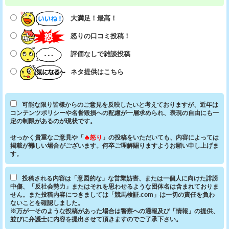
大満足！最高！
怒りの口コミ投稿！
評価なしで雑談投稿
ネタ提供はこちら
可能な限り皆様からのご意見を反映したいと考えておりますが、近年は
コンテンツポリシーや名誉毀損への配慮が一層求められ、表現の自由にも一
定の制限があるのが現状です。
せっかく貴重なご意見や「
🔥怒り
」の投稿をいただいても、内容によっては
掲載が難しい場合がございます。何卒ご理解賜りますようお願い申し上げま
す。
投稿される内容は「意図的な」な営業妨害、または一個人に向けた誹謗
中傷、「反社会勢力」またはそれを思わせるような団体名は含まれておりま
せん。また投稿内容につきましては「競馬検証.com」は一切の責任を負わ
ないことを確認しました。
※万が一そのような投稿があった場合は警察への通報及び「情報」の提供、
並びに弁護士に内容を提出させて頂きますのでご了承下さい。