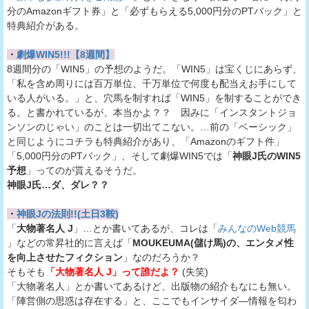
分のAmazonギフト券」と「必ずもらえる5,000円分のPTバック」と
特典紹介がある。
・
劇爆WIN5!!!【8週間】
8週間分の「WIN5」の予想のようだ。「WIN5」は宝くじにあらず、
「私を含め周りには百万単位、千万単位で何度も配当えお手にして
いる人がいる。」と、穴馬を制すれば「WIN5」を制することができ
る。と書かれているが、本当かよ？？ 因みに「インスタントジョ
ンソンのじゃい」のことは一切出てこない。…前の「ベーシック」
と同じようにコチラも特典紹介があり、「Amazonのギフト件」
「5,000円分のPTバック」、そして劇爆WIN5では「
神眼J氏のWIN5
予想
」ってのが貰えるそうだ。
神眼J氏…ダ、ダレ？？
・
神眼Jの法則!!(土日3鞍)
「
大物著名人 J
」…とか書いてあるが、コレは「
みんなのWeb競馬
」などの常昇社的に言えば「
MOUKEUMA(儲け馬)の、エンタメ性
を向上させたフィクション
」なのだろうか？
そもそも
「大物著名人 J」って誰だよ？
(失笑)
「大物著名人」とか書いてあるけど、出版物の紹介もなにも無い。
「陣営側の思惑は存在する」と、ここでもインサイダ—情報を匂わ