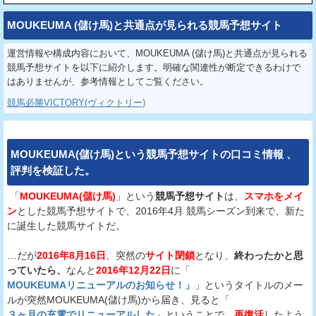
MOUKEUMA (儲け馬)と共通点が見られる競馬予想サイト
運営情報や構成内容において、MOUKEUMA (儲け馬)と共通点が見られる
競馬予想サイトを以下に紹介します。明確な関連性が断定できるわけで
はありませんが、参考情報としてご覧ください。
競馬必勝VICTORY(ヴィクトリー)
MOUKEUMA(儲け馬)
という
競馬予想サイト
の
口コミ
情報
、
評判
を
検証
した。
「
MOUKEUMA(儲け馬)
」という
競馬予想サイト
は、
スマホをメイ
ン
とした競馬予想サイトで、2016年4月 競馬シーズン到来で、新た
に誕生した競馬サイトだ。
…だが
2016年8月16日
、突然の
サイト閉鎖
となり、
終わったかと思
っていたら、
なんと
2016年12月22日
に「
MOUKEUMAリニューアルのお知らせ！」
」というタイトルのメー
ルが突然MOUKEUMA(儲け馬)から届き、見ると「
３ヶ月の充電でリニューアルした
」ということで、
再復活
したよう