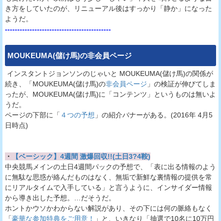
き方をしていたのが、リニューアル後はすっかり「静か」になった
ようだ。
-------------------------------------------
MOUKEUMA(儲け馬)
の非会員ページ
インスタントジョンソンのじゃいと MOUKEUMA(儲け馬)の関係が
続き、「MOUKEUMA(儲け馬)の
非会員ページ
」の検証が伸びてしま
ったが、MOUKEUMA(儲け馬)に「コンテンツ」というものは無いよ
うだ。
ページの下部に「
４つの予想
」の紹介バナーがある。(2016年 4月5
日時点)
・
【ベーシック】4週間 激爆回収!!(土日3?4鞍)
中央競馬メインの土日4週間パックの予想で、「表に出る情報のよう
に無駄な思惑が絡んだものはなく、無垢で新鮮な裏情報の提供を常
にリアルタイムで入手している」と言うように、インサイダー情報
から導き出した予想。…だそうだ。
ホントかウソかわからない解説があり、その下には何の脈絡もなく
「
豪華な参加特典をご用意！
」と、いきなり「抽選で10名に10万円