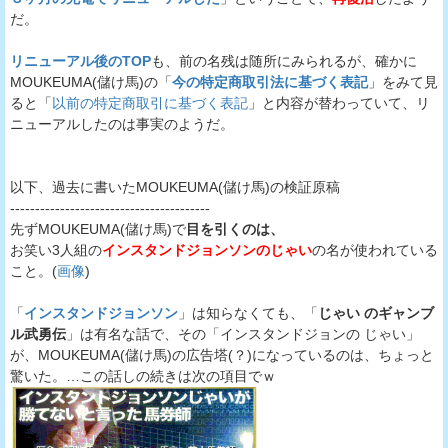
だ。
リニューアル後のTOP
も、前の名残は随所にみられるが、確かに
MOUKEUMA(儲け馬)の「
今の特定商取引法に基づく表記
」をみて見
ると「
以前の特定商取引に基づく表記
」と内容が替わっていて、リ
ニューアルしたのは事実のようだ。
以下、過去に書いたMOUKEUMA(儲け馬)の検証原稿
----------------------------------------
先ずMOUKEUMA(儲け馬)で
目を引くのは、
お笑い3人組の
インスタンドジョンソンのじゃい
の名が使われている
こと。(
画像
)
「
インスタンドジョンソン
」は知らなくても、「
じゃい のギャンブ
ル武勇伝
」は有名な話で、その「インスタンドジョンの じゃい」
が、MOUKEUMA(儲け馬)の広告塔(？)になっているのは、ちょっと
驚いた。…この話しの続きは次の項目でｗ