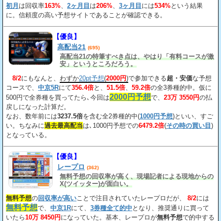
初月
は回収率
163%
、
2ヶ月目
は
206%
、
3ヶ月目
には
534%
という結果
に。信頼度の高い予想サイトであることが確認できる。
【優良】
高配当21
(695)
高配当21の特筆すべき点は、やはり「有料コースが激
安」というところだろう。
8/2
にもなんと、
わずか
20pt予想
(
2000円
)
で参加できる
超・安価
な予想
コースで、
中京5R
にて
356.4倍
と、
51.5倍
、
59.2倍
の全3券種的中。仮に
2000円予想
500円で全券種を買ってたら､今回は
で、
23万 3550円
の払
戻しになった計算だ。
なお、数年前には
3237.5倍
を含む全2券種的中(
1000円予想
)といい、すご
い。ちなみに
過去最高配当
は､1000円予想での
6479.2倍
(
その時の買い目
)
となっている。
【優良】
レープロ
(362)
無料予想の回収率が高く、現場記者による現地からの
X(ツイッター)が面白い。
無料予想
の
回収率が高い
ことで注目されていたレープロだが、
8/2
には
無料予想
で、
中京1R
にて、
3券種全て的中
となり、推奨通りに買って
いたら
10万 8450円
になっていた。基本、レープロが
無料予想
で的中する