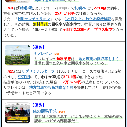
7/26
は｢
精選2鞍
｣というコース
(180pt）
で
札幌2R
にて
279.4倍
の的中。
推奨金額で馬券購入した場合、
25万 1460円
の獲得となった。
また、「
HRIセンチュリオン
」でも、
1ヶ月以上にわたる継続検証
を実施
した。その結果、
無料予想
の
回収率が高水準で
、推奨どおりに馬券を購
入していた場合、
16レースの累計で
＋88万2,500円の、プラス収支
となっ
ていた。
【優良】
リフレイン
(78)
リフレインの
無料予想
は、
地方競馬の回収率もよく
、
非常に優れた的中率と回収率を誇っている。
7/25
には
サブリミナルターフ
（150pt）というコースで提供された2鞍
のうち、
中京5R
にて、
わずか18点
で
347.5倍
の的中となった。
推奨単価の500円で購入した場合、
17万 3750円
の払戻しとなっている。
リフレインは、
地方競馬でも高精度な予想
を提供しており、信頼性の高
い予想サイトだと評価できる。
【優良】
俺の競馬予想
(809)
魅力は「本物の馬主」によるガチネタと「本物の現役
記者」のガチ内部情報だ！