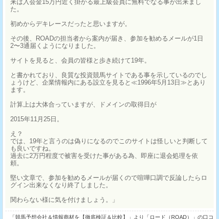
来は入会金15万円近く掛かる最上級会員に無料でなる事が出来まし
た。
初めからデキレースだったと思いますが。
その後、ROADの担当者から案内が届き、参加を勧めるメールが1日
2〜3通届くようになりました。
サイトを見ると、会員の皆様と歩き続けて19年。
と書かれており、良質な投資競馬サイトである事を示しているのでし
ょうけど、企業情報内にある設立を見ると≪1996年5月13日≫とあり
ます。
計算上は大体合っていますが、ドメインの取得日が
2015年11月25日。
え？
では、19年と言うのは偽りになるのでこのサイトは怪しいと判断して
も良いですね。
過去に2万円程度で被害を受けた事がある為、即座に退会処理を依
頼。
堅い文章で、参加を勧めるメールが届くので喧嘩口調で反論したらロ
グイン出来なくなり終了しました。
関わらない様に気を付けましょう。」
「競馬予想会社＆情報商材を【徹底検証＆比較】」より「ロード（ROAD）」の口コ