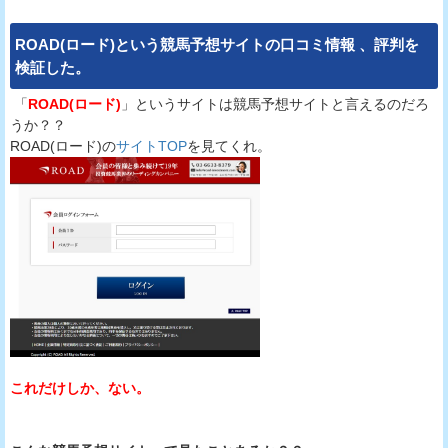
ROAD(ロード)
という
競馬予想サイト
の
口コミ
情報
、
評判
を
検証
した。
「
ROAD(ロード)
」というサイトは競馬予想サイトと言えるのだろ
うか？？
ROAD(ロード)の
サイトTOP
を見てくれ。
これだけしか、ない。