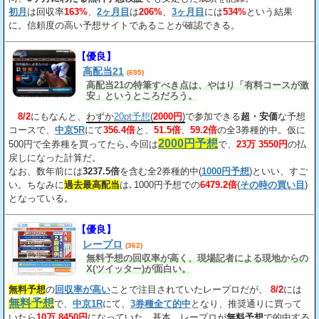
初月
は回収率
163%
、
2ヶ月目
は
206%
、
3ヶ月目
には
534%
という結果
に。信頼度の高い予想サイトであることが確認できる。
【優良】
高配当21
(695)
高配当21の特筆すべき点は、やはり「有料コースが激
安」というところだろう。
8/2
にもなんと、
わずか
20pt予想
(
2000円
)
で参加できる
超・安価
な予想
コースで、
中京5R
にて
356.4倍
と、
51.5倍
、
59.2倍
の全3券種的中。仮に
2000円予想
500円で全券種を買ってたら､今回は
で、
23万 3550円
の払
戻しになった計算だ。
なお、数年前には
3237.5倍
を含む全2券種的中(
1000円予想
)といい、すご
い。ちなみに
過去最高配当
は､1000円予想での
6479.2倍
(
その時の買い目
)
となっている。
【優良】
レープロ
(362)
無料予想の回収率が高く、現場記者による現地からの
X(ツイッター)が面白い。
無料予想
の
回収率が高い
ことで注目されていたレープロだが、
8/2
には
無料予想
で、
中京1R
にて、
3券種全て的中
となり、推奨通りに買って
いたら
10万 8450円
になっていた。基本、レープロが
無料予想
で的中する