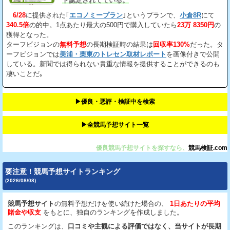
ト認定されてている。
6/28
に提供された｢
エコノミープラン
｣というプランで、
小倉8R
にて
340.5倍
の的中。1点あたり最大の500円で購入していたら
23万 8350円
の
獲得となった。
ターフビジョンの
無料予想
の長期検証時の結果は
回収率130%
だった。タ
ーフビジョンでは
美浦・栗東のトレセン取材レポート
を画像付きで公開
している。新聞では得られない貴重な情報を提供することができるのも
凄いことだ｡
▶︎優良・悪評・検証中を検索
▶︎全競馬予想サイト一覧
優良競馬予想サイトを探すなら、
競馬検証.com
要注意！競馬予想サイトランキング
(2026/08/08)
競馬予想サイト
の無料予想だけを使い続けた場合の、
1日あたりの平均
賭金や収支
をもとに、独自のランキングを作成しました。
このランキングは、
口コミや主観による評価ではなく、当サイトが長期