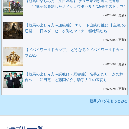
【競馬の楽しみ方～注目馬編】 ゲリラ豪雨が運んだ連覇
――宝塚記念を制したメイショウタバルと“15分間のドラマ”
(2026/6/18更新)
【競馬の楽しみ方～血統編】 エリート血統に挑む“非主流”の
逆襲――日本ダービーを彩るマイナー種牡馬たち
(2026/5/20更新)
【ドバイワールドカップ】 どうなる？ドバイワールドカッ
プ2026
(2026/3/19更新)
【競馬の楽しみ方～調教師・厩舎編】 名手ふたり、次の舞
台へ――和田竜二と藤岡佑介、騎手人生の区切り
(2026/2/19更新)
競馬ブログをもっとみる
カテゴリー一覧