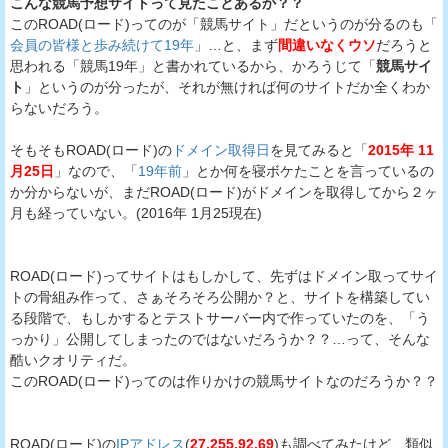
こんな競馬予想サイトって見たことあるか？？
このROAD(ロード)ってのが「競馬サイト」だというのが分るのも「
会員の皆様と歩み続けて19年
」…と、まず
間違いなくウソ
だろうと
思われる「競馬19年」と書かれているから、かろうじて「
競馬サイ
ト
」というのが分ったが、それが無ければ何のサイトだか全くわか
らないだろう。
そもそもROAD(ロード)の
ドメイン取得日
を見てみると「
2015年 11
月25日
」なので、「
19年前
」とか何を寝ボケたことを言っているの
か分からないが、まだROAD(ロード)がドメインを取得してから２ヶ
月も経っていない。(2016年 1月25現在)
ROAD(ロード)ってサイトはもしかして、先ずはドメイン取ってサイ
トの骨組み作って、さぁそろそろ公開か？と、サイトを構築してい
る段階で、もしかするとテストサーバー内で作っていたのを、「う
っかり」公開してしまったのではないだろうか？？…って、そんな
酷いクオリティだ。
このROAD(ロード)ってのは作りかけの競馬サイトなのだろうか？？
ROAD(ロード)の
IPアドレス
(
27.255.92.69
)も調べてみたけど、類似