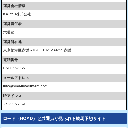
運営会社情報
KARYU株式会社
運営責任者
大道豊
運営所在地
東京都港区赤坂2-16-6 BIZ MARKS赤阪
電話番号
03-6633-8379
メールアドレス
info@road-investment.com
IPアドレス
27.255.92.69
ロード（ROAD）と共通点が見られる競馬予想サイト