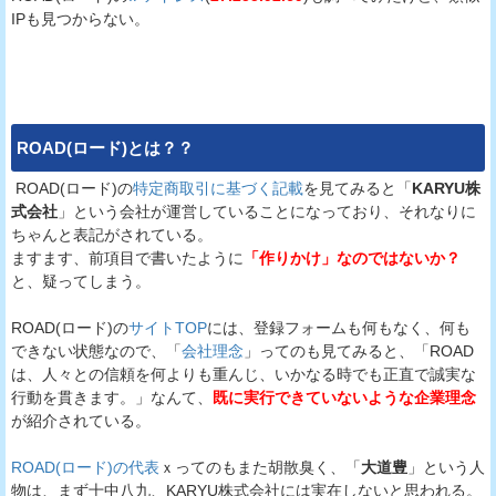
IPも見つからない。
ROAD(ロード)
とは？？
ROAD(ロード)の
特定商取引に基づく記載
を見てみると「
KARYU株
式会社
」という会社が運営していることになっており、それなりに
ちゃんと表記がされている。
ますます、前項目で書いたように
「作りかけ」なのではないか？
と、疑ってしまう。
ROAD(ロード)の
サイトTOP
には、登録フォームも何もなく、何も
できない状態なので、「
会社理念
」ってのも見てみると、「ROAD
は、人々との信頼を何よりも重んじ、いかなる時でも正直で誠実な
行動を貫きます。」なんて、
既に実行できていないような企業理念
が紹介されている。
ROAD(ロード)の代表
ｘってのもまた胡散臭く、「
大道豊
」という人
物は、まず十中八九、KARYU株式会社には実在しないと思われる。