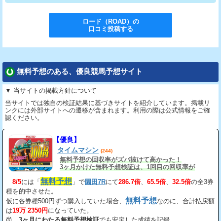
ロード（ROAD）
の
口コミ投稿する
無料予想のある、優良競馬予想サイト
▼ 当サイトの掲載方針について
当サイトでは独自の検証結果に基づきサイトを紹介しています。掲載リ
ンクには外部サイトへの遷移が含まれます。利用の際は公式情報をご確
認ください。
【優良】
タイムマシン
(244)
無料予想の回収率がズバ抜けて高かった！
3ヶ月かけた無料予想検証は、1回目の回収率が
163%、2回目が206%、3回目が534%だ。
無料予想
8/5
には「
」で
園田7R
にて
286.7倍
、
65.5倍
、
32.5倍
の全3券
種を的中させた。
無料予想
仮に各券種500円ずつ購入していた場合、
なのに、合計払戻額
は
19万 2350円
になっていた。
尚、
3ヶ月にわたる無料予想検証
でも安定した成績を記録。