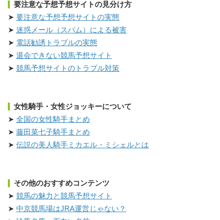
要注意な予想予想サイトの見分け方
要注意な予想予想サイトの実態
迷惑メール（スパム）による被害
電話勧誘トラブルの実態
退会できない競馬予想サイト
競馬予想サイトのトラブル対策
女性騎手・女性ジョッキーについて
全国の女性騎手まとめ
藤田菜七子騎手まとめ
伝説の美人騎手ミカエル・ミシェルとは
その他のおすすめコンテンツ
競馬の魅力と競馬予想サイト
中京競馬場はJRA運営じゃない？