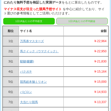
にわたり無料予想を検証した実測データ
をもとに算出したものです。
マイナス収支が目立った競馬予想サイト
を中心に紹介しており、サイ
ト選びの参考情報としてご活用いただけます。
1日1Rあたりの平均収支
1日1Rあたりの平均賭金
順位
サイト名
金額
1位
万馬券マスターズ
¥-22,964
2位
馬クイック（ウマクイック）
¥-22,950
3位
騏驎(麒麟)
¥-21,830
4位
バクガチ
¥-15,164
5位
競馬総本舗ミリオン
¥-15,000
6位
バビロン
¥-14,933
7位
大当たり競馬
¥-13,337