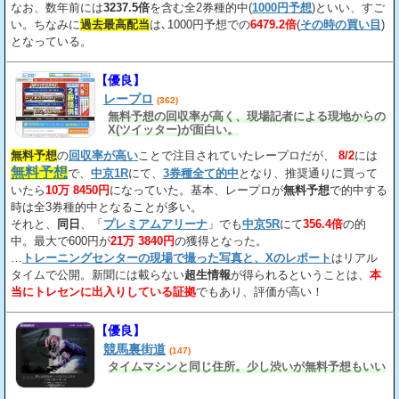
なお、数年前には
3237.5倍
を含む全2券種的中(
1000円予想
)といい、すご
い。ちなみに
過去最高配当
は､1000円予想での
6479.2倍
(
その時の買い目
)
となっている。
【優良】
レープロ
(362)
無料予想の回収率が高く、現場記者による現地からの
X(ツイッター)が面白い。
無料予想
の
回収率が高い
ことで注目されていたレープロだが、
8/2
には
無料予想
で、
中京1R
にて、
3券種全て的中
となり、推奨通りに買って
いたら
10万 8450円
になっていた。基本、レープロが
無料予想
で的中する
時は全3券種的中となることが多い。
それと、
同日
、「
プレミアムアリーナ
」でも
中京5R
にて
356.4倍
の的
中。最大で600円が
21万 3840円
の獲得となった。
…
トレーニングセンターの現場で撮った写真と、Xのレポート
はリアル
タイムで公開。新聞には載らない
超生情報
が得られるということは、
本
当にトレセンに出入りしている証拠
でもあり、評価が高い！
【優良】
競馬裏街道
(147)
タイムマシンと同じ住所。少し渋いが無料予想もいい