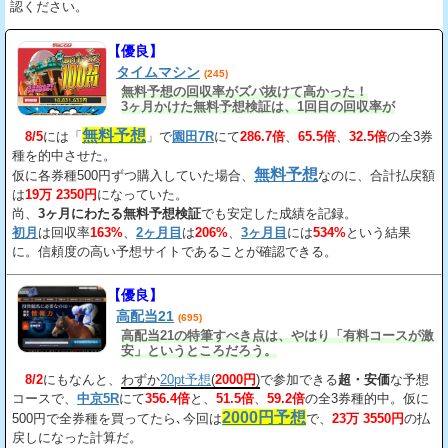
認ください。
【優良】
タイムマシン
(245)
無料予想の回収率がズバ抜けて高かった！
3ヶ月かけた無料予想検証は、1回目の回収率が
163%、2回目が206%、3回目が534%だ。
無料予想
8/5
には「
」で
園田7R
にて
286.7倍
、
65.5倍
、
32.5倍
の全3券
種を的中させた。
無料予想
仮に各券種500円ずつ購入していた場合、
なのに、合計払戻額
は
19万 2350円
になっていた。
尚、
3ヶ月にわたる無料予想検証
でも安定した成績を記録。
初月
は回収率
163%
、
2ヶ月目
は
206%
、
3ヶ月目
には
534%
という結果
に。信頼度の高い予想サイトであることが確認できる。
【優良】
高配当21
(695)
高配当21の特筆すべき点は、やはり「有料コースが激
安」というところだろう。
8/2
にもなんと、
わずか
20pt予想
(
2000円
)
で参加できる
超・安価
な予想
コースで、
中京5R
にて
356.4倍
と、
51.5倍
、
59.2倍
の全3券種的中。仮に
2000円予想
500円で全券種を買ってたら､今回は
で、
23万 3550円
の払
戻しになった計算だ。