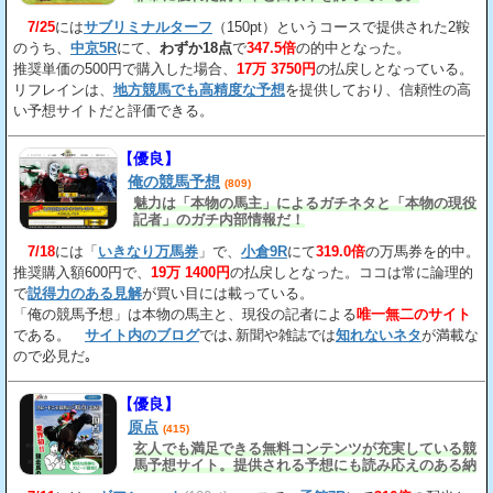
7/25
には
サブリミナルターフ
（150pt）というコースで提供された2鞍
のうち、
中京5R
にて、
わずか18点
で
347.5倍
の的中となった。
推奨単価の500円で購入した場合、
17万 3750円
の払戻しとなっている。
リフレインは、
地方競馬でも高精度な予想
を提供しており、信頼性の高
い予想サイトだと評価できる。
【優良】
俺の競馬予想
(809)
魅力は「本物の馬主」によるガチネタと「本物の現役
記者」のガチ内部情報だ！
7/18
には「
いきなり万馬券
」で、
小倉9R
にて
319.0倍
の万馬券を的中。
推奨購入額600円で、
19万 1400円
の払戻しとなった。ココは常に論理的
で
説得力のある見解
が買い目には載っている。
「俺の競馬予想」は本物の馬主と、現役の記者による
唯一無二のサイト
である。
サイト内のブログ
では､新聞や雑誌では
知れないネタ
が満載な
ので必見だ｡
【優良】
原点
(415)
玄人でも満足できる無料コンテンツが充実している競
馬予想サイト。提供される予想にも読み応えのある納
得の見解
が載っている。