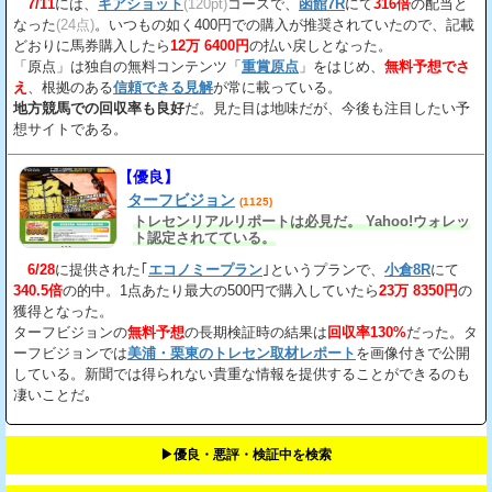
7/11
には、
ギアショット
(120pt)
コースで、
函館7R
にて
316倍
の配当と
なった
(24点)
。いつもの如く400円での購入が推奨されていたので、記載
どおりに馬券購入したら
12万 6400円
の払い戻しとなった。
「原点」は独自の無料コンテンツ「
重賞原点
」をはじめ、
無料予想でさ
え
、根拠のある
信頼できる見解
が常に載っている。
地方競馬での回収率も良好
だ。見た目は地味だが、今後も注目したい予
想サイトである。
【優良】
ターフビジョン
(1125)
トレセンリアルリポートは必見だ。 Yahoo!ウォレッ
ト認定されてている。
6/28
に提供された｢
エコノミープラン
｣というプランで、
小倉8R
にて
340.5倍
の的中。1点あたり最大の500円で購入していたら
23万 8350円
の
獲得となった。
ターフビジョンの
無料予想
の長期検証時の結果は
回収率130%
だった。タ
ーフビジョンでは
美浦・栗東のトレセン取材レポート
を画像付きで公開
している。新聞では得られない貴重な情報を提供することができるのも
凄いことだ｡
▶︎優良・悪評・検証中を検索