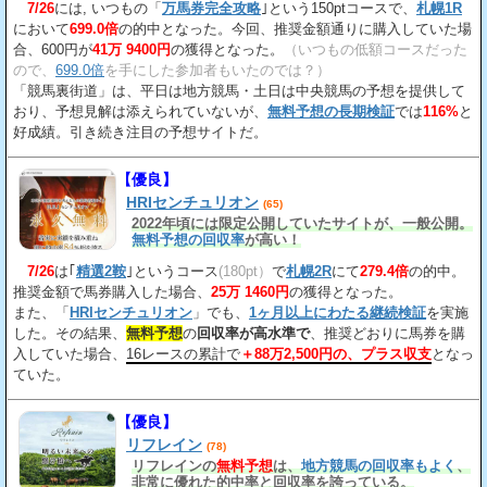
7/26
には, いつもの「
万馬券完全攻略
｣という150ptコースで、
札幌1R
において
699.0倍
の的中となった。今回、推奨金額通りに購入していた場
合、600円が
41万 9400円
の獲得となった。
（いつもの低額コースだった
ので、
699.0倍
を手にした参加者もいたのでは？）
「競馬裏街道」は、平日は地方競馬・土日は中央競馬の予想を提供して
おり、予想見解は添えられていないが、
無料予想の長期検証
では
116%
と
好成績。引き続き注目の予想サイトだ。
【優良】
HRIセンチュリオン
(65)
2022年頃には限定公開していたサイトが、一般公開。
無料予想の回収率
が高い！
7/26
は｢
精選2鞍
｣というコース
(180pt）
で
札幌2R
にて
279.4倍
の的中。
推奨金額で馬券購入した場合、
25万 1460円
の獲得となった。
また、「
HRIセンチュリオン
」でも、
1ヶ月以上にわたる継続検証
を実施
した。その結果、
無料予想
の
回収率が高水準で
、推奨どおりに馬券を購
入していた場合、
16レースの累計で
＋88万2,500円の、プラス収支
となっ
ていた。
【優良】
リフレイン
(78)
リフレインの
無料予想
は、
地方競馬の回収率もよく
、
非常に優れた的中率と回収率を誇っている。