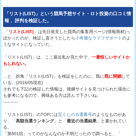
「
リスト(LIST)
」という
競馬予想サイト・ロト投資
の
口コミ
情
報
、
評判
を
検証
した。
「
リスト(LIST)
」は先日発見した競馬の集客用ページ(情報商材)っ
ぽかったのが、検証し直そうとしたら
小奇麗なライフサポート
のよ
うなサイトになっていた。
「リスト(LIST)」は、ここ最近私が見た中で、
一番怪しいサイトか
もしれない。
…と、折角「リスト(LIST)」を検証をしたのに、既に
既に閉鎖
して
いる。(2016/05現在)
それでも下記の検証した情報は、後継サイトを見つけられた場合に
も参考になるので、興味ある方は読んで下さいね。
----------
「リスト(LIST)」のTOPには
宝くじの当選番号
のようなものがあ
り、「
高額当選ランキング
」と「
最近の当選結果
」と書かれてい
る。
「第801回」ってのがなんなのか不明だったので調べると、「