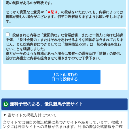
定の制限があるのが現状です。
せっかく貴重なご意見や「
🔥怒り
」の投稿をいただいても、内容によっては
掲載が難しい場合がございます。何卒ご理解賜りますようお願い申し上げま
す。
投稿される内容は「意図的な」な営業妨害、または一個人に向けた誹謗
中傷、「反社会勢力」またはそれを思わせるような団体名は含まれておりま
せん。また投稿内容につきましては「競馬検証.com」は一切の責任を負わ
ないことを確認しました。
※万が一そのような投稿があった場合は警察への通報及び「情報」の提供、
並びに弁護士に内容を提出させて頂きますのでご了承下さい。
リスト(LIST)
の
口コミ投稿する
無料予想のある、優良競馬予想サイト
▼ 当サイトの掲載方針について
当サイトでは独自の検証結果に基づきサイトを紹介しています。掲載リ
ンクには外部サイトへの遷移が含まれます。利用の際は公式情報をご確