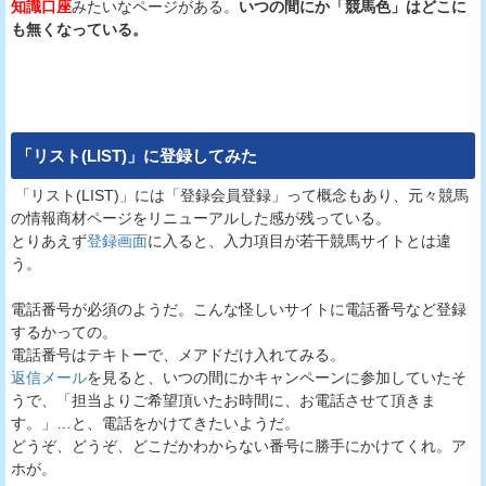
知識口座
みたいなページがある。
いつの間にか「競馬色」はどこに
も無くなっている。
「
リスト(LIST)
」に登録してみた
「リスト(LIST)」には「登録会員登録」って概念もあり、元々競馬
の情報商材ページをリニューアルした感が残っている。
とりあえず
登録画面
に入ると、入力項目が若干競馬サイトとは違
う。
電話番号が必須のようだ。こんな怪しいサイトに電話番号など登録
するかっての。
電話番号はテキトーで、メアドだけ入れてみる。
返信メール
を見ると、いつの間にかキャンペーンに参加していたそ
うで、「担当よりご希望頂いたお時間に、お電話させて頂きま
す。」…と、電話をかけてきたいようだ。
どうぞ、どうぞ、どこだかわからない番号に勝手にかけてくれ。ア
ホが。