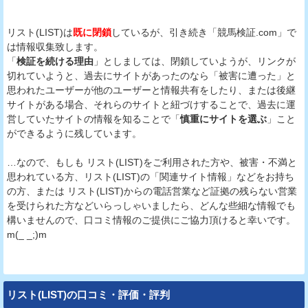
リスト(LIST)は
既に閉鎖
しているが、引き続き「競馬検証.com」で
は情報収集致します。
「
検証を続ける理由
」としましては、閉鎖していようが、リンクが
切れていようと、過去にサイトがあったのなら「被害に遭った」と
思われたユーザーが他のユーザーと情報共有をしたり、または後継
サイトがある場合、それらのサイトと紐づけすることで、過去に運
営していたサイトの情報を知ることで「
慎重にサイトを選ぶ
」こと
ができるように残しています。
…なので、もしも リスト(LIST)をご利用された方や、被害・不満と
思われている方、リスト(LIST)の「関連サイト情報」などをお持ち
の方、または リスト(LIST)からの電話営業など証拠の残らない営業
を受けられた方などいらっしゃいましたら、どんな些細な情報でも
構いませんので、口コミ情報のご提供にご協力頂けると幸いです。
m(_ _;)m
リスト(LIST)の口コミ・評価・評判