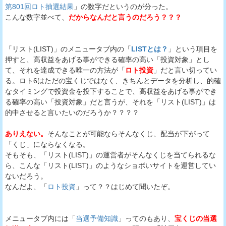
第801回ロト抽選結果
」の数字だというのが分った。
こんな数字並べて、
だからなんだと言うのだろう？？？
「リスト(LIST)」のメニュータブ内の「
LISTとは？
」という項目を
押すと、高収益をあげる事ができる確率の高い「投資対象」とし
て、それを達成できる唯一の方法が「
ロト投資
」だと言い切ってい
る。ロト6はただの宝くじではなく、きちんとデータを分析し、的確
なタイミングで投資金を投下することで、高収益をあげる事ができ
る確率の高い「投資対象」だと言うが、それを「リスト(LIST)」は
的中させると言いたいのだろうか？？？？
ありえない。
そんなことが可能ならそんなくじ、配当が下がって
「くじ」にならなくなる。
そもそも、「リスト(LIST)」の運営者がそんなくじを当てられるな
ら、こんな「リスト(LIST)」のようなショボいサイトを運営してい
ないだろう。
なんだよ、「
ロト投資
」って？？はじめて聞いたぞ。
メニュータブ内には「
当選予備知識
」ってのもあり、
宝くじの当選