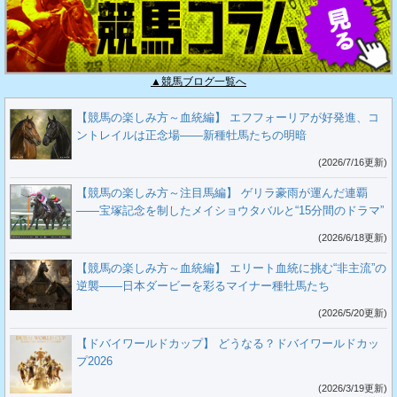
▲競馬ブログ一覧へ
【競馬の楽しみ方～血統編】 エフフォーリアが好発進、コ
ントレイルは正念場――新種牡馬たちの明暗
(2026/7/16更新)
【競馬の楽しみ方～注目馬編】 ゲリラ豪雨が運んだ連覇
――宝塚記念を制したメイショウタバルと“15分間のドラマ”
(2026/6/18更新)
【競馬の楽しみ方～血統編】 エリート血統に挑む“非主流”の
逆襲――日本ダービーを彩るマイナー種牡馬たち
(2026/5/20更新)
【ドバイワールドカップ】 どうなる？ドバイワールドカッ
プ2026
(2026/3/19更新)