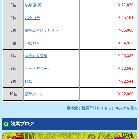
3位
騏驎(麒麟)
¥-21,830
4位
バクガチ
¥-15,164
5位
競馬総本舗ミリオン
¥-15,000
6位
バビロン
¥-14,933
7位
大当たり競馬
¥-13,337
8位
ヒットザマーク
¥-12,585
9位
R32
¥-12,544
10位
競馬タイム
¥-12,000
要注意！競馬予想サイトランキングを見る
競馬ブログ