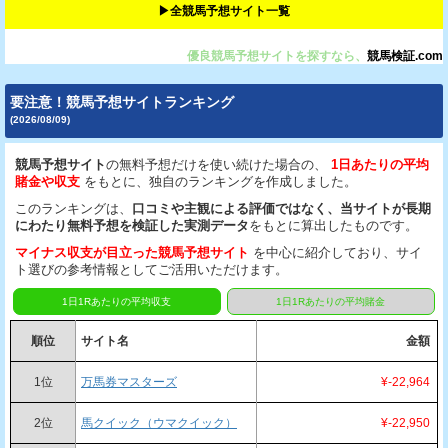
▶︎全競馬予想サイト一覧
優良競馬予想サイトを探すなら、
競馬検証.com
要注意！競馬予想サイトランキング
(2026/08/09)
競馬予想サイト
の無料予想だけを使い続けた場合の、
1日あたりの平均
賭金や収支
をもとに、独自のランキングを作成しました。
このランキングは、
口コミや主観による評価ではなく、当サイトが長期
にわたり無料予想を検証した実測データ
をもとに算出したものです。
マイナス収支が目立った競馬予想サイト
を中心に紹介しており、サイ
ト選びの参考情報としてご活用いただけます。
1日1Rあたりの平均収支
1日1Rあたりの平均賭金
順位
サイト名
金額
1位
万馬券マスターズ
¥-22,964
2位
馬クイック（ウマクイック）
¥-22,950