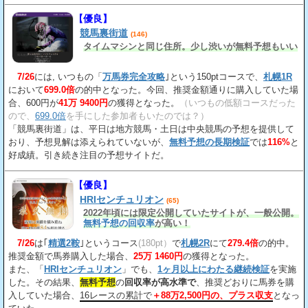
【優良】
競馬裏街道
(146)
タイムマシンと同じ住所。少し渋いが無料予想もいい
7/26
には, いつもの「
万馬券完全攻略
｣という150ptコースで、
札幌1R
において
699.0倍
の的中となった。今回、推奨金額通りに購入していた場
合、600円が
41万 9400円
の獲得となった。
（いつもの低額コースだった
ので、
699.0倍
を手にした参加者もいたのでは？）
「競馬裏街道」は、平日は地方競馬・土日は中央競馬の予想を提供して
おり、予想見解は添えられていないが、
無料予想の長期検証
では
116%
と
好成績。引き続き注目の予想サイトだ。
【優良】
HRIセンチュリオン
(65)
2022年頃には限定公開していたサイトが、一般公開。
無料予想の回収率
が高い！
7/26
は｢
精選2鞍
｣というコース
(180pt）
で
札幌2R
にて
279.4倍
の的中。
推奨金額で馬券購入した場合、
25万 1460円
の獲得となった。
また、「
HRIセンチュリオン
」でも、
1ヶ月以上にわたる継続検証
を実施
した。その結果、
無料予想
の
回収率が高水準で
、推奨どおりに馬券を購
入していた場合、
16レースの累計で
＋88万2,500円の、プラス収支
となっ