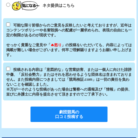
ネタ提供はこちら
可能な限り皆様からのご意見を反映したいと考えておりますが、近年は
コンテンツポリシーや名誉毀損への配慮が一層求められ、表現の自由にも一
定の制限があるのが現状です。
せっかく貴重なご意見や「
🔥怒り
」の投稿をいただいても、内容によっては
掲載が難しい場合がございます。何卒ご理解賜りますようお願い申し上げま
す。
投稿される内容は「意図的な」な営業妨害、または一個人に向けた誹謗
中傷、「反社会勢力」またはそれを思わせるような団体名は含まれておりま
せん。また投稿内容につきましては「競馬検証.com」は一切の責任を負わ
ないことを確認しました。
※万が一そのような投稿があった場合は警察への通報及び「情報」の提供、
並びに弁護士に内容を提出させて頂きますのでご了承下さい。
劇団競馬
の
口コミ投稿する