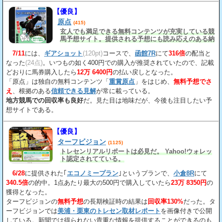
【優良】
原点
(415)
玄人でも満足できる無料コンテンツが充実している競
馬予想サイト。提供される予想にも読み応えのある納
得の見解
が載っている。
7/11
には、
ギアショット
(120pt)
コースで、
函館7R
にて
316倍
の配当と
なった
(24点)
。いつもの如く400円での購入が推奨されていたので、記載
どおりに馬券購入したら
12万 6400円
の払い戻しとなった。
「原点」は独自の無料コンテンツ「
重賞原点
」をはじめ、
無料予想でさ
え
、根拠のある
信頼できる見解
が常に載っている。
地方競馬での回収率も良好
だ。見た目は地味だが、今後も注目したい予
想サイトである。
【優良】
ターフビジョン
(1125)
トレセンリアルリポートは必見だ。 Yahoo!ウォレッ
ト認定されてている。
6/28
に提供された｢
エコノミープラン
｣というプランで、
小倉8R
にて
340.5倍
の的中。1点あたり最大の500円で購入していたら
23万 8350円
の
獲得となった。
ターフビジョンの
無料予想
の長期検証時の結果は
回収率130%
だった。タ
ーフビジョンでは
美浦・栗東のトレセン取材レポート
を画像付きで公開
している。新聞では得られない貴重な情報を提供することができるのも