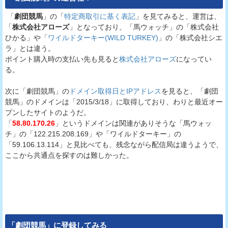
「
劇団競馬
」の「
特定商取引に基く表記
」を見てみると、運営は、
「
株式会社アローズ
」となっており、「馬ウォッチ」の「株式会社
ひかる」や「
ワイルドターキー(WILD TURKEY)
」の「株式会社シエ
ラ」とは違う。
ポイント購入時の支払い先も見ると
株式会社アローズ
になってい
る。
次に「劇団競馬」の
ドメイン取得日とIPアドレス
を見ると、「劇団
競馬」のドメインは「2015/3/18」に取得しており、わりと最近オー
プンしたサイトのようだ。
「
58.80.170.26
」というドメインは関連がありそうな「馬ウォッ
チ」の「122.215.208.169」や「ワイルドターキー」の
「59.106.13.114」と見比べても、残念ながら配信局は違うようで、
ここから共通点を探すのは難しかった。
「
劇団競馬
」に登録してみる