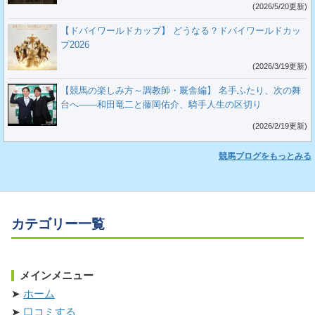
(2026/5/20更新)
【ドバイワールドカップ】 どうなる？ドバイワールドカッ
プ2026
(2026/3/19更新)
【競馬の楽しみ方～調教師・厩舎編】 名手ふたり、次の舞
台へ――和田竜二と藤岡佑介、騎手人生の区切り
(2026/2/19更新)
競馬ブログをもっとみる
カテゴリー一覧
メインメニュー
ホーム
口コミする