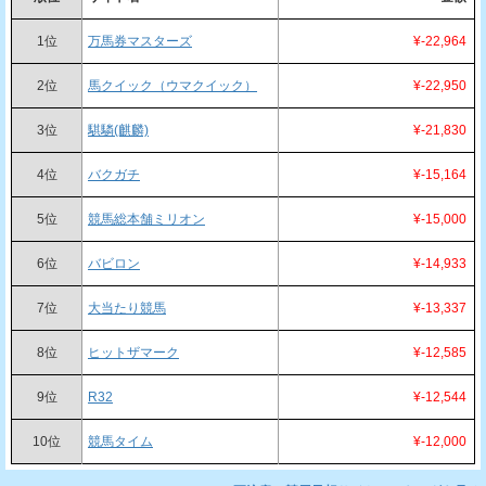
1位
万馬券マスターズ
¥-22,964
2位
馬クイック（ウマクイック）
¥-22,950
3位
騏驎(麒麟)
¥-21,830
4位
バクガチ
¥-15,164
5位
競馬総本舗ミリオン
¥-15,000
6位
バビロン
¥-14,933
7位
大当たり競馬
¥-13,337
8位
ヒットザマーク
¥-12,585
9位
R32
¥-12,544
10位
競馬タイム
¥-12,000