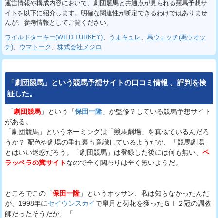
運営情報や構成内容において、劇団競馬と共通点が見られる競馬予想サ
イトを以下に紹介します。明確な関連性が断定できるわけではありませ
んが、参考情報としてご覧ください。
ワイルドターキー(WILD TURKEY)
、
うまキュレ
、
馬ウォッチ(馬ウオッ
チ)
、
ウマトーク
、
株式会社メジロ
「
劇団競馬
」という
競馬予想サイト
の
口コミ
情報
、
評判
を
検
証
した。
「
劇団競馬
」という「
保田一隆
」が監修？している競馬予想サイト
がある。
「劇団競馬」というネーミングは「競馬劇場」を真似ているんだろ
うか？ 配色や劇場の垂れ幕も意識しているようだが、「競馬劇場」
とはいい迷惑だろう。「劇団競馬」は登録した後には何も無い、
ペ
ラッペラの糞サイト
なので全く関わりは全く無いようだ。
ところでこの「
保田一隆
」というオッサン、私は知らなかったんだ
が、1998年に
セイウンスカイ
で皐月と菊花を獲ったＧＩ２冠の調教
師だったそうだが、「