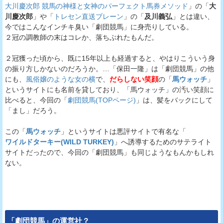
大川慶次郎 競馬の神様と女神のパーフェクト馬券メソッド
」の「
大
川慶次郎
」や「
トレセン直送ブレーン
」の「
及川義弘
」とは違い、
今ではこんなインチキ臭い「劇団競馬」に身売りしている。
２冠の調教師の末はコレか、落ちぶれたもんだ。
２冠獲った頃から、既に15年以上も経過すると、やはりこういう身
の振り方しかないのだろうか。…「保田一隆」は「劇団競馬」の他
にも、
風俗嬢のような女の横
で、
だらしない笑顔
の「
馬ウォッチ
」
というサイトにも名前を貸しており、「馬ウォッチ」の汚い笑顔に
比べると、今回の「
劇団競馬(TOPページ)
」は、髪をバックにして
「まし」だろう。
この「
馬ウォッチ
」というサイトは悪評サイトで有名な「
ワイルドターキー(WILD TURKEY)
」へ誘導するためのサテライト
サイトだったので、今回の「劇団競馬」も同じようなもんかもしれ
ない。
「
劇団競馬
」の運営社？