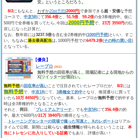
安」というところだろう。
8/2
にもなんと、
わずか
20pt予想
(
2000円
)
で参加できる
超・安価
な予想
コースで、
中京5R
にて
356.4倍
と、
51.5倍
、
59.2倍
の全3券種的中。仮に
2000円予想
500円で全券種を買ってたら､今回は
で、
23万 3550円
の払
戻しになった計算だ。
なお、数年前には
3237.5倍
を含む全2券種的中(
1000円予想
)といい、すご
い。ちなみに
過去最高配当
は､1000円予想での
6479.2倍
(
その時の買い目
)
となっている。
【優良】
レープロ
(362)
無料予想の回収率が高く、現場記者による現地からの
X(ツイッター)が面白い。
無料予想
の
回収率が高い
ことで注目されていたレープロだが、
8/2
には
無料予想
で、
中京1R
にて、
3券種全て的中
となり、推奨通りに買って
いたら
10万 8450円
になっていた。基本、レープロが
無料予想
で的中する
時は全3券種的中となることが多い。
それと、
同日
、「
プレミアムアリーナ
」でも
中京5R
にて
356.4倍
の的
中。最大で600円が
21万 3840円
の獲得となった。
…
トレーニングセンターの現場で撮った写真と、Xのレポート
はリアル
タイムで公開。新聞には載らない
超生情報
が得られるということは、
本
当にトレセンに出入りしている証拠
でもあり、評価が高い！