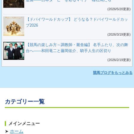
(2026/5/20更新)
【ドバイワールドカップ】 どうなる？ドバイワールドカッ
プ2026
(2026/3/19更新)
【競馬の楽しみ方～調教師・厩舎編】 名手ふたり、次の舞
台へ――和田竜二と藤岡佑介、騎手人生の区切り
(2026/2/19更新)
競馬ブログをもっとみる
カテゴリー一覧
メインメニュー
ホーム