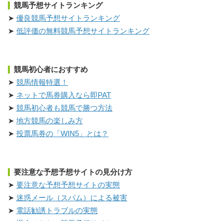
競馬予想サイトランキング
優良競馬予想サイトランキング
低評価の無料競馬予想サイトランキング
競馬初心者におすすめ
競馬情報特選！
ネットで馬券購入なら即PAT
競馬初心者も競馬で勝つ方法
地方競馬の楽しみ方
投票馬券の「WIN5」とは？
要注意な予想予想サイトの見分け方
要注意な予想予想サイトの実態
迷惑メール（スパム）による被害
電話勧誘トラブルの実態