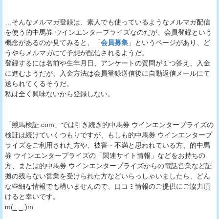
…そんなメルマガ登録は、素人でも使っているようなメルマガ配信
を使う的中馬券 ウインエンタープライズなのだが、会員登録という
概念があるのか見てみると、「
会員募集
」というページがあり、ど
うやらメルマガにて予想が配信されるようだ。
登録するには名前や生年月日、アンケートの質問が１つ答え、入金
に進むようだが、入金方法は会員登録送信後に自動返信メールにて
送られてくるそうだ。
私は全く興味ないから登録しない。
「競馬検証.com」では引き続き的中馬券 ウインエンタープライズの
検証は続けていくつもりですが、もしも的中馬券 ウインエンタープ
ライズをご利用された方や、被害・不満と思われている方、的中馬
券 ウインエンタープライズの「関連サイト情報」などをお持ちの
方、または的中馬券 ウインエンタープライズからの電話営業など証
拠の残らない営業を受けられた方などいらっしゃいましたら、どん
な些細な情報でも構いませんので、口コミ情報のご提供にご協力頂
けると幸いです。
m(_ _;)m