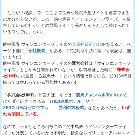
…なにが「秘訣」で、ここまで長寿な競馬予想サイトを運営できる
のか分からないが、この「的中馬券 ウインエンタープライズ」を運
営している会社が、どの競馬サイトも長寿サイトとして続けられて
いるワケでは、ない。
的中馬券 ウインエンタープライズの
会員登録前のTOP
を見ると、ペ
ージ下部に「
会社概要
」がある。(特定商取引法に基づく表記は、無
いようだ)
的中馬券 ウインエンタープライズの
運営会社
は「ウインエンタープ
ライズ」としか今は書かれていないが、以前検証した時に「
株式会
社HMD
」の運営する競馬サイトという情報は得ている。(2016年5月
時点では替わっている可能性もあるが)
「
株式会社HMD
」と言えば、今では「
競馬チャンネル(Keiba.ch)
」
にリダイレクトされる「
THE3連単ホテル
」や「
ZERO-UMA(ゼロウマ)
」、「
勝利の方程式
」などがあったが、
いず
れも閉鎖している。
なので、正直なところ何故この「的中馬券 ウインエンタープライ
ズ」だけ残しているのかは不明だ。折角ならばリニューアルやスマ