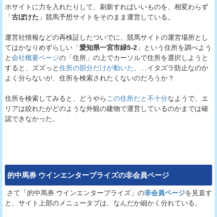
ホサイトに力を入れたりして、刷新すればいいものを、相変わらず
「
古ぼけた
」競馬予想サイトをそのまま運営している。
運営社情報などの再検証したついでに、競馬サイトの運営場所とし
てはかなりめずらしい「
愛知県一宮市緑5-2
」という住所を調べよう
と
会社概要ページ
の「住所」の上でカーソルで住所を選択しようと
すると、ズズっと
住所の部分だけが動いた。
…イタズラ防止なのか
よく分らないが、住所を検索されたくないのだろうか？
住所を検索してみると、どうやら
この住所だと不十分
なようで、エ
リアは絞れたがどのような外観の建物で運営しているのかまでは確
認できなかった。
的中馬券 ウインエンタープライズ
の非会員ページ
さて「的中馬券 ウインエンタープライズ」の
非会員ページ
を見直す
と、サイト上部のメニュータブは、なんだか細かく分れている。