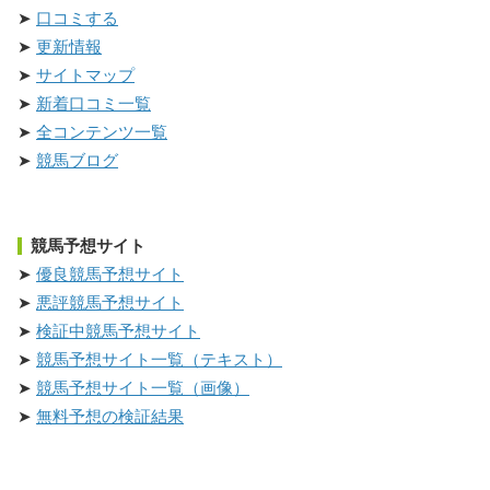
口コミする
更新情報
サイトマップ
新着口コミ一覧
全コンテンツ一覧
競馬ブログ
競馬予想サイト
優良競馬予想サイト
悪評競馬予想サイト
検証中競馬予想サイト
競馬予想サイト一覧（テキスト）
競馬予想サイト一覧（画像）
無料予想の検証結果