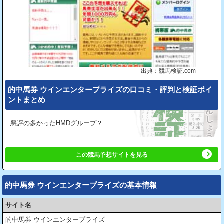
出典：競馬検証.com
的中馬券 ウインエンタープライズの⼝コミ・評判と検証ポイ
ントまとめ
悪評の多かったHMDグループ？
この競馬予想サイトを見る
的中馬券 ウインエンタープライズの基本情報
サイト名
的中馬券 ウインエンタープライズ