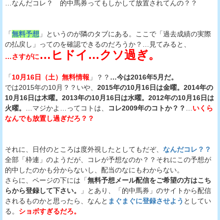
…なんだコレ？ 的中馬券ってもしかして放置されてんの？？
「
無料予想
」というのが隣のタブにある。ここで「過去成績の実際
の払戻し」ってのを確認できるのだろうか？…見てみると、
…ヒドイ…クソ過ぎ。
…さすがに
「
10月16日（土）無料情報
」？？
…今は2016年5月だ。
では2015年の10月？？いや、
2015年の10月16日は金曜。2014年の
10月16日は木曜。2013年の10月16日は水曜。2012年の10月16日は
火曜。
…マジかよ…ってコトは、
コレ2009年のコトか？？
…
いくら
なんでも放置し過ぎだろ？？
それに、日付のところは度外視したとしてもだぞ、
なんだコレ？？
全部「枠連」のようだが、コレが予想なのか？？それにこの予想が
的中したのかも分からないし、配当のなにもわからない。
さらに、ページの下には「
無料予想メール配信をご希望の方はこち
らから登録して下さい。
」とあり、「的中馬券」のサイトから配信
されるものかと思ったら、なんと
まぐまぐに登録させよう
としてい
る。
ショボすぎるだろ。