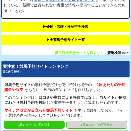
している。新聞では得られない貴重な情報を提供することができるのも
凄いことだ｡
▶︎優良・悪評・検証中を検索
▶︎全競馬予想サイト一覧
優良競馬予想サイトを探すなら、
競馬検証.com
要注意！競馬予想サイトランキング
(2026/08/07)
競馬予想サイト
の無料予想だけを使い続けた場合の、
1日あたりの平均
賭金や収支
をもとに、独自のランキングを作成しました。
このランキングは、
口コミや主観による評価ではなく、当サイトが長期
にわたり無料予想を検証した実測データ
をもとに算出したものです。
マイナス収支が目立った競馬予想サイト
を中心に紹介しており、サイ
ト選びの参考情報としてご活用いただけます。
1日1Rあたりの平均収支
1日1Rあたりの平均賭金