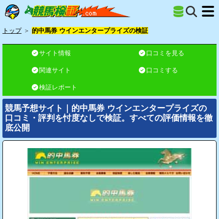
トップ
＞
的中馬券 ウインエンタープライズの検証
サイト情報
口コミを見る
関連サイト
口コミする
検証レポート
競馬予想サイト｜的中馬券 ウインエンタープライズの
口コミ・評判を忖度なしで検証。すべての評価情報を徹
底公開