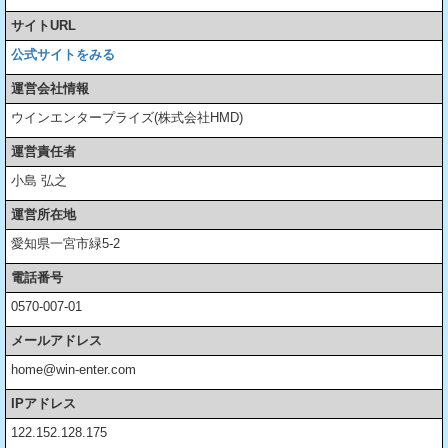
サイトURL
公式サイトをみる
運営会社情報
ウインエンタープライズ(株式会社HMD)
運営責任者
小島 弘之
運営所在地
愛知県一宮市緑5-2
電話番号
0570-007-01
メールアドレス
home@win-enter.com
IPアドレス
122.152.128.175