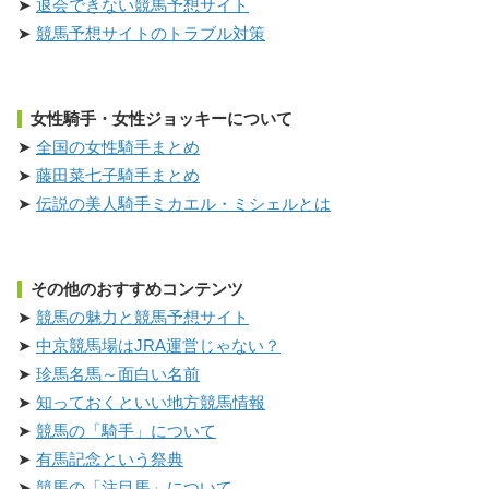
退会できない競馬予想サイト
競馬予想サイトのトラブル対策
女性騎手・女性ジョッキーについて
全国の女性騎手まとめ
藤田菜七子騎手まとめ
伝説の美人騎手ミカエル・ミシェルとは
その他のおすすめコンテンツ
競馬の魅力と競馬予想サイト
中京競馬場はJRA運営じゃない？
珍馬名馬～面白い名前
知っておくといい地方競馬情報
競馬の「騎手」について
有馬記念という祭典
競馬の「注目馬」について