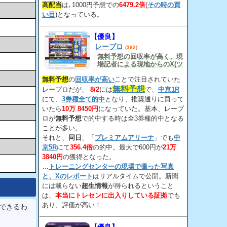
高配当
は､1000円予想での
6479.2倍
(
その時の買
い目
)となっている。
【優良】
レープロ
(362)
無料予想の回収率が高く、現
場記者による現地からのX(ツ
イッター)が面白い。
無料予想
の
回収率が高い
ことで注目されていた
無料予想
レープロだが、
8/2
には
で、
中京1R
にて、
3券種全て的中
となり、推奨通りに買って
いたら
10万 8450円
になっていた。基本、レープ
ロが
無料予想
で的中する時は全3券種的中となる
ことが多い。
それと、
同日
、「
プレミアムアリーナ
」でも
中
京5R
にて
356.4倍
の的中。最大で600円が
21万
3840円
の獲得となった。
…
トレーニングセンターの現場で撮った写真
と、Xのレポート
はリアルタイムで公開。新聞
には載らない
超生情報
が得られるということ
は、
本当にトレセンに出入りしている証拠
でも
あり、評価が高い！
できるわ