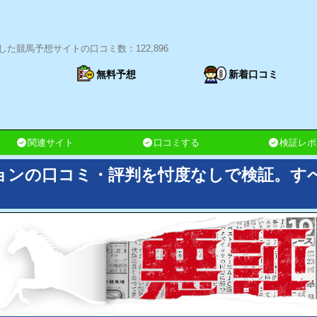
した競馬予想サイトの口コミ数：122,896
ト
無料予想
新着口コミ
関連サイト
口コミする
検証レポ
ョンの口コミ・評判を忖度なしで検証。す