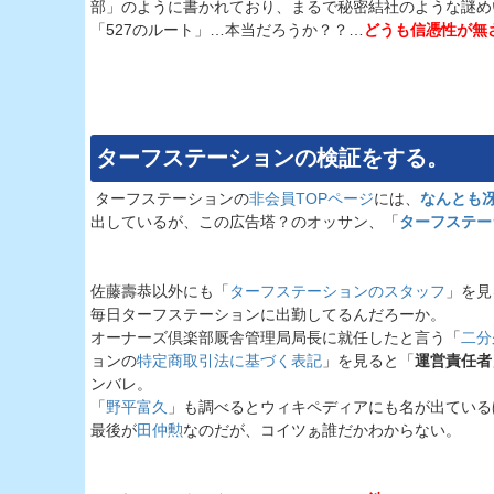
部」のように書かれており、まるで秘密結社のような謎め
「527のルート」…本当だろうか？？…
どうも信憑性が無
ターフステーション
の検証をする。
ターフステーションの
非会員TOPページ
には、
なんとも冴
出しているが、この広告塔？のオッサン、「
ターフステー
佐藤壽恭以外にも「
ターフステーションのスタッフ
」を見
毎日ターフステーションに出勤してるんだろーか。
オーナーズ倶楽部厩舎管理局局長に就任したと言う「
二分
ョンの
特定商取引法に基づく表記
」を見ると「
運営責任者
ンバレ。
「
野平富久
」も調べるとウィキペディアにも名が出ている
最後が
田仲勲
なのだが、コイツぁ誰だかわからない。