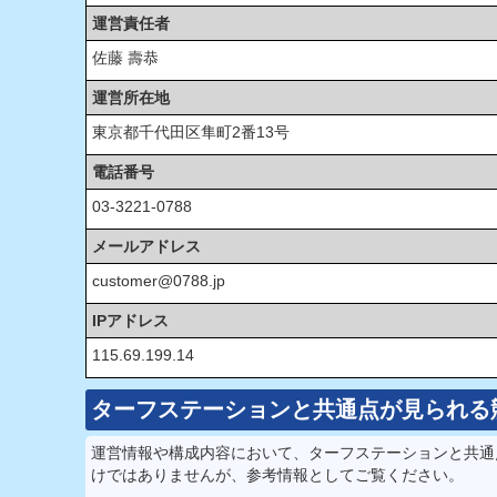
運営責任者
佐藤 壽恭
運営所在地
東京都千代田区隼町2番13号
電話番号
03-3221-0788
メールアドレス
customer@0788.jp
IPアドレス
115.69.199.14
ターフステーションと共通点が見られる
運営情報や構成内容において、ターフステーションと共通
けではありませんが、参考情報としてご覧ください。